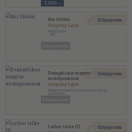
3.900
,-Ft
Búr földön
Előjegyzem
Szigethy Lajos
Röttig Gusztáv
,
1902
Tűzött kötés
,
137
oldal
Előjegyezhető
Evangélikus magyar
Előjegyzem
arcképcsarnok
Szigethy Lajos
Budapesti Evangélikus Leánygimnázium Ifjúsági
Gyámintézete
Tűzött kötés
,
28
oldal
Előjegyezhető
Luther lelke III.
Előjegyzem