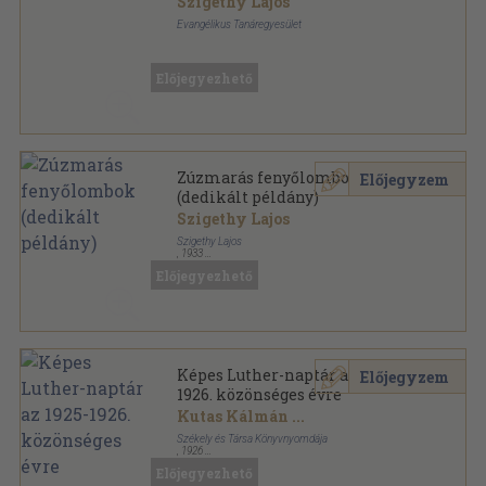
Szigethy Lajos
Evangélikus Tanáregyesület
Könyvkötői papírkötés
,
157
oldal
Előjegyezhető
Zúzmarás fenyőlombok
Előjegyzem
(dedikált példány)
Szigethy Lajos
Szigethy Lajos
,
1933
Tűzött kötés
,
134
oldal
Előjegyezhető
Képes Luther-naptár az 1925-
Előjegyzem
1926. közönséges évre
Kutas Kálmán
...
Székely és Társa Könyvnyomdája
,
1926
Könyvkötői kötés
,
392
oldal
Előjegyezhető
Képes Luther-naptár sorozat