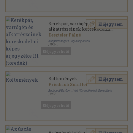
Kerékpár, varrógép és
Előjegyzem
alkatrészeinek kereskedelmi
képes árjegyzéke III. (töredék)
Deszteler Pálné
Közgazdasági és Jogi Könyvkiadó
,
1966
Félvászon
,
275
oldal
Előjegyezhető
Költemények
Előjegyzem
Friedrich Schiller
Budapesti Ev. Gimn. Volt Növendékeinek Egyesülete
,
1927
Félvászon
,
102
oldal
Előjegyezhető
Az úszás oktatása