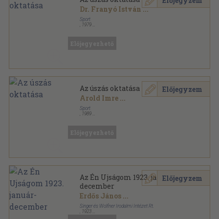
Előjegyzem
Dr. Franyó István
...
Sport
,
1979
Vászon
,
146
oldal
Előjegyezhető
Az úszás oktatása
Előjegyzem
Arold Imre
...
Sport
,
1989
Fűzött keménykötés
,
146
oldal
Előjegyezhető
Az Én Ujságom 1923. január-
Előjegyzem
december
Erdős János
...
Singer és Wolfner Irodalmi Intézet Rt.
,
1923
Könyvkötői vászonkötés
,
576
oldal