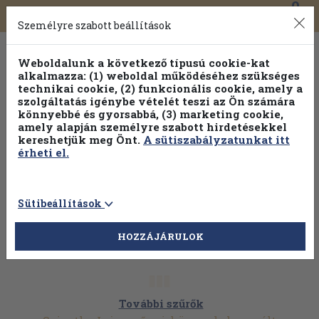
0
Toggle
Főmenü
Könyveink
navigation
Személyre szabott beállítások
Weboldalunk a következő típusú cookie-kat
alkalmazza: (1) weboldal működéséhez szükséges
technikai cookie, (2) funkcionális cookie, amely a
szolgáltatás igénybe vételét teszi az Ön számára
könnyebbé és gyorsabbá, (3) marketing cookie,
Válogasson több mint 30 000 kötet közül
amely alapján személyre szabott hirdetésekkel
Hobbi témakörökben
20% kedvezménnyel!
kereshetjük meg Önt.
A sütiszabályzatunkat itt
érheti el.
Sütibeállítások
HOZZÁJÁRULOK
További szűrők