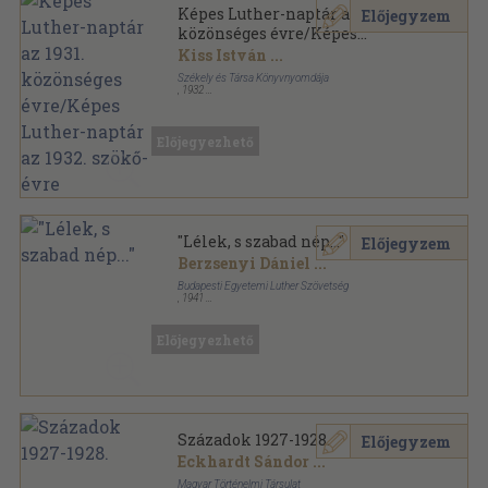
Képes Luther-naptár az 1931.
Előjegyzem
közönséges évre/Képes
Luther-naptár az 1932. szökő-
Kiss István
...
évre
Székely és Társa Könyvnyomdája
,
1932
Könyvkötői kötés
,
352
oldal
Képes Luther-naptár sorozat
Előjegyezhető
"Lélek, s szabad nép..."
Előjegyzem
Berzsenyi Dániel
...
Budapesti Egyetemi Luther Szövetség
,
1941
Félvászon
,
412
oldal
Előjegyezhető
Századok 1927-1928.
Előjegyzem
Eckhardt Sándor
...
Magyar Történelmi Társulat