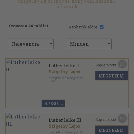
Szigethy Lajos művei, könyvek, használt
könyvek
Összesen 24 találat
Kaphatók előre:
25
Kapható pont:
Luther lelke II.
Szigethy Lajos
MEGNÉZEM
Evangélikus Tanáregyesület
,
1927
Varrott papírkötés
,
143
oldal
4.980
,-Ft
25
Kapható pont:
Luther lelke III.
Szigethy Lajos
MEGNÉZEM
Evangélikus Tanáregyesület