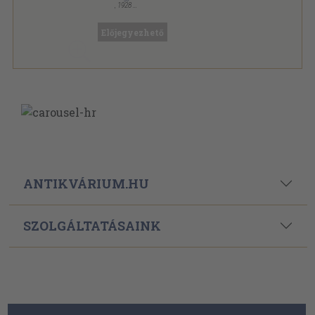
,
1928
Könyvkötői kötés
,
951
oldal
Századok sorozat
Előjegyezhető
ANTIKVÁRIUM.HU
SZOLGÁLTATÁSAINK