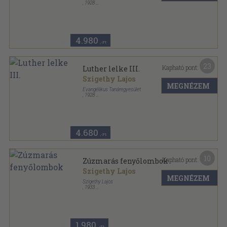
,
1928
Könyvkötői vászonkötés
,
157
oldal
4.980
,-Ft
23
Kapható pont:
Luther lelke III.
Szigethy Lajos
MEGNÉZEM
Evangélikus Tanáregyesület
,
1928
Könyvkötői papírkötés
,
157
oldal
4.680
,-Ft
10
Kapható pont:
Zúzmarás fenyőlombok
Szigethy Lajos
MEGNÉZEM
Szigethy Lajos
,
1933
Tűzött kötés
,
134
oldal
1.980
,-Ft