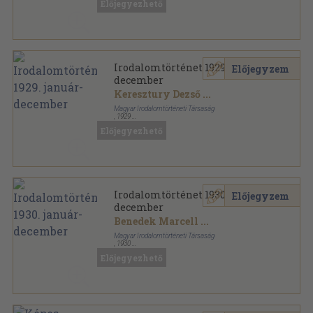
Előjegyezhető
Az Én Ujságom sorozat
Irodalomtörténet 1929. január-
Előjegyzem
december
Keresztury Dezső
...
Magyar Irodalomtörténeti Társaság
,
1929
Könyvkötői kötés
,
281
oldal
Előjegyezhető
Irodalomtörténet sorozat
Irodalomtörténet 1930. január-
Előjegyzem
december
Benedek Marcell
...
Magyar Irodalomtörténeti Társaság
,
1930
Könyvkötői kötés
,
282
oldal
Előjegyezhető
Irodalomtörténet sorozat