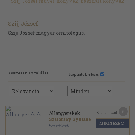
Szijj József művei, könyvek, használt könyvek
Szijj József
Szijj József magyar ornitológus.
Összesen 12 találat
Kaphatók előre:
6
Kapható pont:
Állatgyerekek
Szalontay Gyuláné
MEGNÉZEM
Forma-Art Kiadó
Tűzött keménykötés
,
24
oldal