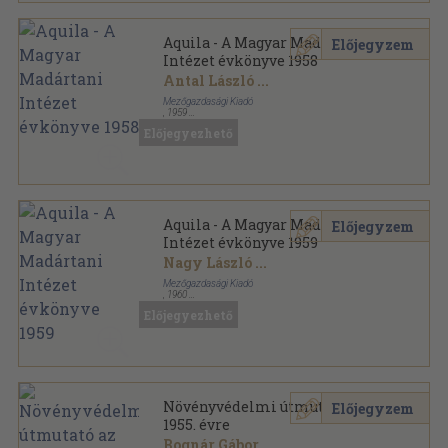
Aquila - A Magyar Madártani
Előjegyzem
Intézet évkönyve 1958
Antal László
...
Mezőgazdasági Kiadó
,
1959
Varrott papírkötés
,
379
oldal
Előjegyezhető
Aquila - A Magyar Madártani Intézet évkönyve
sorozat
Aquila - A Magyar Madártani
Előjegyzem
Intézet évkönyve 1959
Nagy László
...
Mezőgazdasági Kiadó
,
1960
Varrott papírkötés
,
359
oldal
Előjegyezhető
Aquila - A Magyar Madártani Intézet évkönyve
sorozat
Növényvédelmi útmutató az
Előjegyzem
1955. évre
Bognár Gábor
...