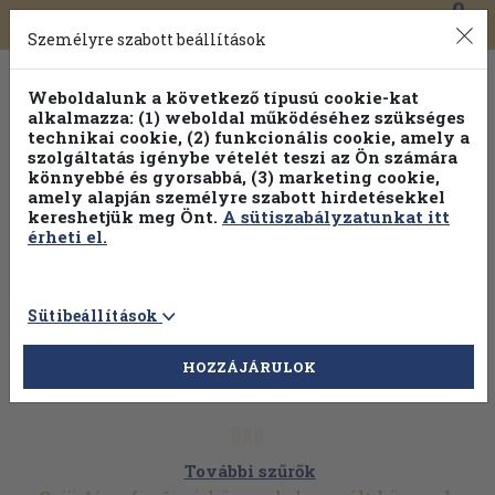
0
Toggle
Főmenü
Könyveink
navigation
Személyre szabott beállítások
Weboldalunk a következő típusú cookie-kat
alkalmazza: (1) weboldal működéséhez szükséges
technikai cookie, (2) funkcionális cookie, amely a
szolgáltatás igénybe vételét teszi az Ön számára
könnyebbé és gyorsabbá, (3) marketing cookie,
Válogasson több mint 30 000 kötet közül
amely alapján személyre szabott hirdetésekkel
Hobbi témakörökben
20% kedvezménnyel!
kereshetjük meg Önt.
A sütiszabályzatunkat itt
érheti el.
Sütibeállítások
HOZZÁJÁRULOK
További szűrők