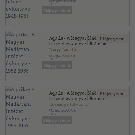
Mezőgazdasági Kiadó
,
1954
Varrott papírkötés
,
315
oldal
Előjegyezhető
Aquila - A Magyar Madártani Intézet évkönyve
sorozat
Aquila - A Magyar Madártani
Előjegyzem
Intézet évkönyve 1952-1955
Nagy László
...
Mezőgazdasági Kiadó
,
1955
Varrott papírkötés
,
476
oldal
Előjegyezhető
Aquila - A Magyar Madártani Intézet évkönyve
sorozat
Aquila - A Magyar Madártani
Előjegyzem
Intézet évkönyve 1956-1957
Dezsényi István
...
Mezőgazdasági Kiadó
,
1957
Varrott papírkötés
,
383
oldal
Előjegyezhető
Aquila - A Magyar Madártani Intézet évkönyve
sorozat