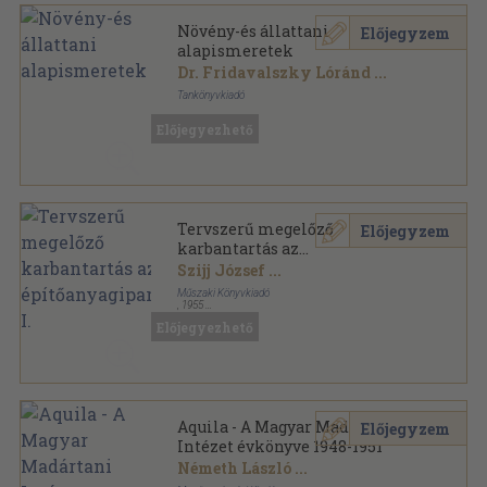
Növény-és állattani
Előjegyzem
alapismeretek
Dr. Fridavalszky Lóránd
...
Tankönyvkiadó
Varrott papírkötés
,
310
oldal
Előjegyezhető
Tervszerű megelőző
Előjegyzem
karbantartás az
építőanyagiparban I.
Szijj József
...
Műszaki Könyvkiadó
,
1955
Félvászon
,
610
oldal
Előjegyezhető
Aquila - A Magyar Madártani
Előjegyzem
Intézet évkönyve 1948-1951
Németh László
...