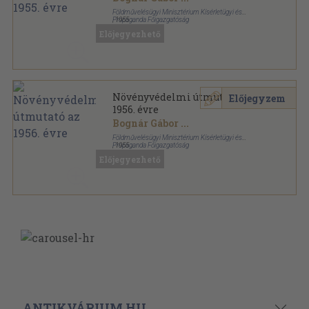
Földművelésügyi Minisztérium Kísérletügyi és
Propaganda Főigazgatóság
,
1955
Tűzött kötés
,
176
oldal
Előjegyezhető
Növényvédelmi útmutató az
Előjegyzem
1956. évre
Bognár Gábor
...
Földművelésügyi Minisztérium Kísérletügyi és
Propaganda Főigazgatóság
,
1955
Fűzött papírkötés
,
231
oldal
Előjegyezhető
ANTIKVÁRIUM.HU