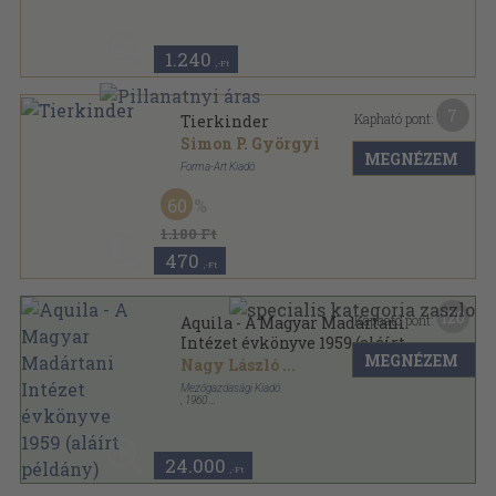
1.240
,-Ft
7
Kapható pont:
Tierkinder
Simon P. Györgyi
MEGNÉZEM
Forma-Art Kiadó
Tűzött keménykötés
,
24
oldal
60
1.180 Ft
470
,-Ft
120
Kapható pont:
Aquila - A Magyar Madártani
Intézet évkönyve 1959 (aláírt
MEGNÉZEM
példány)
Nagy László
...
Mezőgazdasági Kiadó
,
1960
Varrott papírkötés
,
359
oldal
Aquila - A Magyar Madártani Intézet évkönyve
sorozat
24.000
,-Ft