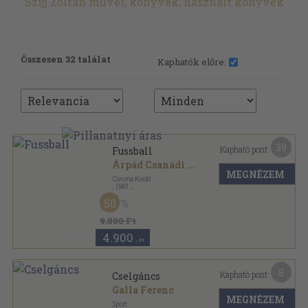
Szíjj Zoltán művei, könyvek, használt könyvek
Összesen 32 találat
Kaphatók előre:
39
Kapható pont:
Fussball
Árpád Csanádi
...
MEGNÉZEM
Corvina Kiadó
,
1981
Vászon
,
679
oldal
50
9.800 Ft
4.900
,-Ft
8
Kapható pont:
Cselgáncs
Galla Ferenc
MEGNÉZEM
Sport