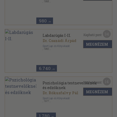
,
1968
Ragasztott papírkötés
,
126
oldal
Sportról fiataloknak sorozat
980
,-Ft
34
Kapható pont:
Labdarúgás I-II.
Dr. Csanádi Árpád
MEGNÉZEM
Sport Lap- és Könyvkiadó
,
1960
Félvászon
,
574
oldal
6.740
,-Ft
14
Kapható pont:
Pszichológia testnevelőknek
és edzőknek
MEGNÉZEM
Dr. Rókusfalvy Pál
Sport Lap- és Könyvkiadó
,
1977
Fűzött kemény papírkötés
,
255
oldal
1.780
,-Ft