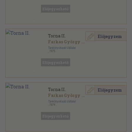
Ragasztott papírkötés
,
289
oldal
Előjegyezhető
Torna II.
Előjegyzem
Farkas György
...
Tankönyvkiadó Vállalat
,
1975
Ragasztott papírkötés
,
289
oldal
Előjegyezhető
Torna II.
Előjegyzem
Farkas György
...
Tankönyvkiadó Vállalat
,
1974
Ragasztott papírkötés
,
289
oldal
Előjegyezhető