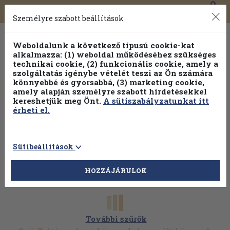
0
Toggle
Főmenü
Könyveink
navigation
Személyre szabott beállítások
Weboldalunk a következő típusú cookie-kat
alkalmazza: (1) weboldal működéséhez szükséges
technikai cookie, (2) funkcionális cookie, amely a
szolgáltatás igénybe vételét teszi az Ön számára
könnyebbé és gyorsabbá, (3) marketing cookie,
amely alapján személyre szabott hirdetésekkel
kereshetjük meg Önt.
A sütiszabályzatunkat itt
érheti el.
Sütibeállítások
HOZZÁJÁRULOK
További szűrők