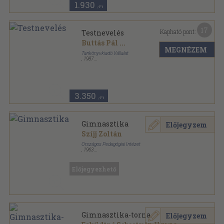
1.930
,-Ft
17
Kapható pont:
Testnevelés
Buttás Pál
...
MEGNÉZEM
Tankönyvkiadó Vállalat
,
1987
Ragasztott papírkötés
,
310
oldal
Tanítóképző Főiskolák sorozat
3.350
,-Ft
Gimnasztika
Előjegyzem
Szíjj Zoltán
Országos Pedagógiai Intézet
,
1963
Tűzött kötés
,
121
oldal
Testnevelő tanároknak sorozat
Előjegyezhető
Gimnasztika-torna
Előjegyzem