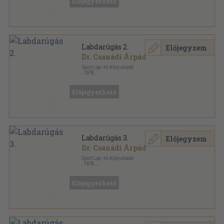
Előjegyezhető
Labdarúgás 2.
Előjegyzem
Dr. Csanádi Árpád
Sport Lap- és Könyvkiadó
,
1978
Fűzött keménykötés
,
204
oldal
Előjegyezhető
Labdarúgás 3.
Előjegyzem
Dr. Csanádi Árpád
Sport Lap- és Könyvkiadó
,
1978
Fűzött kemény papírkötés
,
350
oldal
Előjegyezhető