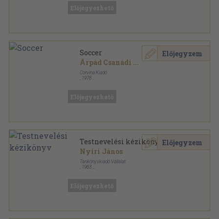
Vászon
,
225
oldal
Előjegyezhető
Soccer
Előjegyzem
Árpád Csanádi
...
Corvina Kiadó
,
1978
Vászon
,
685
oldal
Előjegyezhető
Testnevelési kézikönyv
Előjegyzem
Nyíri János
Tankönyvkiadó Vállalat
,
1963
Félvászon
,
394
oldal
Előjegyezhető