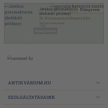
Játékos gyermektorna
Előjegyzem
(dedikált példány)
Dr. Krizsaneczné Németh Edit
Sport Lap- és Könyvkiadó
,
1979
Fűzött kemény papírkötés
,
191
oldal
Előjegyezhető
ANTIKVÁRIUM.HU
SZOLGÁLTATÁSAINK