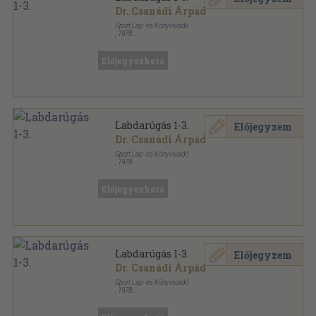
Dr. Csanádi Árpád
Sport Lap- és Könyvkiadó
,
1978
Vászon
,
829
oldal
Előjegyezhető
Labdarúgás 1-3.
Előjegyzem
Dr. Csanádi Árpád
Sport Lap- és Könyvkiadó
,
1978
Fűzött keménykötés
,
829
oldal
Előjegyezhető
Labdarúgás 1-3.
Előjegyzem
Dr. Csanádi Árpád
Sport Lap- és Könyvkiadó
,
1978
Fűzött kemény papírkötés
,
829
oldal