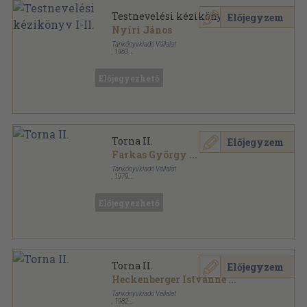
Testnevelési kézikönyv I-II.
Előjegyzem
Nyíri János
Tankönyvkiadó Vállalat
,
1963
Félvászon
,
735
oldal
Előjegyezhető
Torna II.
Előjegyzem
Farkas György
...
Tankönyvkiadó Vállalat
,
1979
Ragasztott papírkötés
,
288
oldal
Előjegyezhető
Torna II.
Előjegyzem
Heckenberger Istvánné
...
Tankönyvkiadó Vállalat
,
1982