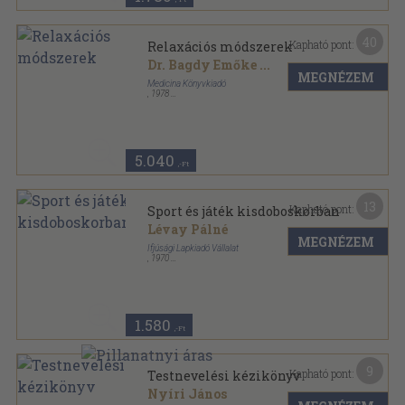
40
Kapható pont:
Relaxációs módszerek
Dr. Bagdy Emőke
...
MEGNÉZEM
Medicina Könyvkiadó
,
1978
Vászon
,
174
oldal
5.040
,-Ft
13
Kapható pont:
Sport és játék kisdoboskorban
Lévay Pálné
MEGNÉZEM
Ifjúsági Lapkiadó Vállalat
,
1970
Ragasztott papírkötés
,
115
oldal
1.580
,-Ft
9
Kapható pont:
Testnevelési kézikönyv
Nyíri János