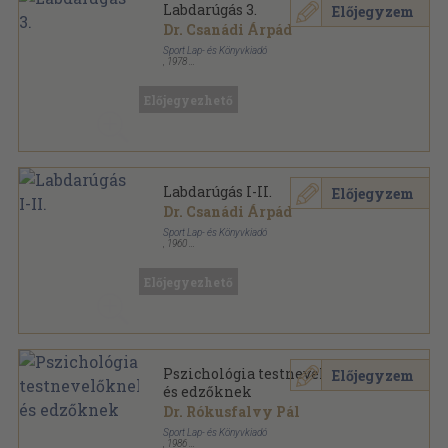
Labdarúgás 3.
Előjegyzem
Dr. Csanádi Árpád
Sport Lap- és Könyvkiadó
,
1978
Vászon
,
350
oldal
Előjegyezhető
Labdarúgás I-II.
Előjegyzem
Dr. Csanádi Árpád
Sport Lap- és Könyvkiadó
,
1960
Könyvkötői vászonkötés
,
574
oldal
Előjegyezhető
Pszichológia testnevelőknek
Előjegyzem
és edzőknek
Dr. Rókusfalvy Pál
Sport Lap- és Könyvkiadó
,
1986