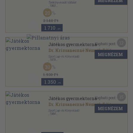
MEGNÉZEM
Tankönyvkiadó Vállalat
,
1963
Félvászon
,
341
oldal
20
2.140 Ft
1.710
,-Ft
12
Kapható pont:
Játékos gyermektorna
Dr. Krizsaneczné Németh Edit
MEGNÉZEM
Sport Lap- és Könyvkiadó
,
1979
Fűzött kemény papírkötés
,
191
oldal
30
1.930 Ft
1.350
,-Ft
15
Kapható pont:
Játékos gyermektorna
Dr. Krizsaneczné Németh Edit
MEGNÉZEM
Sport Lap- és Könyvkiadó
,
1984
Fűzött kemény papírkötés
,
198
oldal