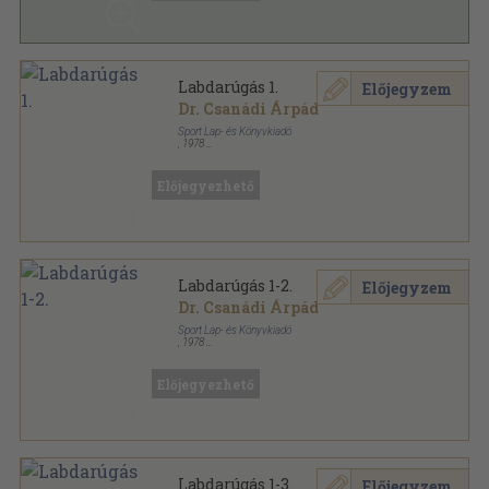
Labdarúgás 1.
Előjegyzem
Dr. Csanádi Árpád
Sport Lap- és Könyvkiadó
,
1978
Fűzött kemény papírkötés
,
275
oldal
Előjegyezhető
Labdarúgás 1-2.
Előjegyzem
Dr. Csanádi Árpád
Sport Lap- és Könyvkiadó
,
1978
Vászon
,
479
oldal
Testnevelési Főiskolai Tankönyv sorozat
Előjegyezhető
Labdarúgás 1-3.
Előjegyzem