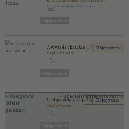
Esküdtné Sebestyén Ildikó
...
ELTE Tanító- és Óvóképző Főiskolai Kar
,
2006
Tűzött kötés
,
106
oldal
Előjegyezhető
A vívás és oktatása
Előjegyzem
Szabó László
Sport
,
1971
Ragasztott papírkötés
,
247
oldal
Előjegyezhető
Cselgáncs (aláírt példány)
Előjegyzem
Galla Ferenc
Sport
,
1968
Könyvkötői kötés
,
126
oldal
Sportról fiataloknak sorozat
Előjegyezhető