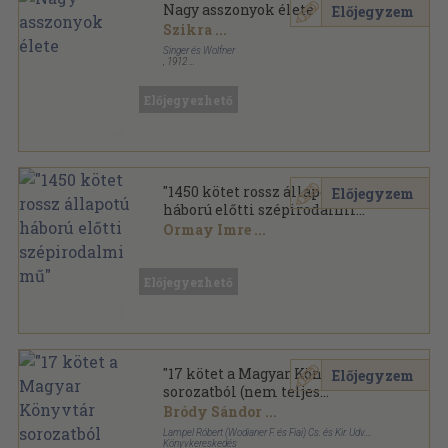
Nagy asszonyok élete
Előjegyzem
Szikra
...
Singer és Wolfner
,
1912
Aranyozott kiadói egész vászonkötés
,
235
oldal
Karriérek sorozat
Előjegyezhető
"1450 kötet rossz állapotú
Előjegyzem
háború előtti szépirodalmi
mű"
Ormay Imre
...
Vegyes
,
432701
oldal
Előjegyezhető
"17 kötet a Magyar Könyvtár
Előjegyzem
sorozatból (nem teljes
sorozat)"
Bródy Sándor
...
Lampel Róbert (Wodianer F. és Fiai) Cs. és Kir. Udv.
Könyvkereskedés