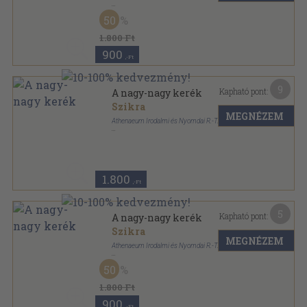
Vászon
,
212
oldal
50
Uj Könyvek sorozat
1.800 Ft
900
,-Ft
9
Kapható pont:
A nagy-nagy kerék
Szikra
MEGNÉZEM
Athenaeum Irodalmi és Nyomdai R.-T.
Aranyozott kiadói egész vászonkötés
,
212
oldal
1.800
,-Ft
5
Kapható pont:
A nagy-nagy kerék
Szikra
MEGNÉZEM
Athenaeum Irodalmi és Nyomdai R.-T.
Félvászon
,
212
oldal
50
1.800 Ft
900
,-Ft