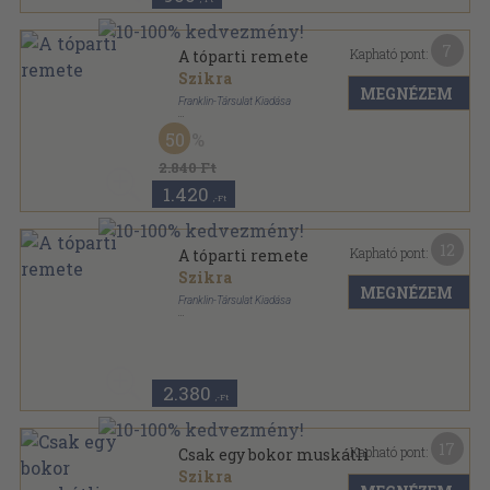
7
Kapható pont:
A tóparti remete
Szikra
MEGNÉZEM
Franklin-Társulat Kiadása
Aranyozott gerincű kiadói vászonkötés
,
122
oldal
50
2.840 Ft
1.420
,-Ft
12
Kapható pont:
A tóparti remete
Szikra
MEGNÉZEM
Franklin-Társulat Kiadása
Könyvkötői kötés
,
122
oldal
2.380
,-Ft
17
Kapható pont:
Csak egy bokor muskátli
Szikra