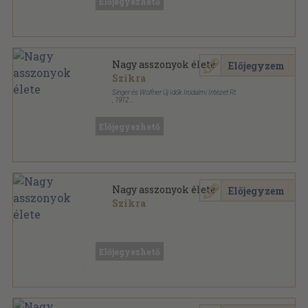
Előjegyezhető
Nagy asszonyok élete
Előjegyzem
Szikra
Singer és Wolfner Új Idők Irodalmi Intézet Rt.
,
1912
Könyvkötői kötés
,
235
oldal
Karriérek sorozat
Előjegyezhető
Nagy asszonyok élete
Előjegyzem
Szikra
Aranyozott kiadói egész vászonkötés
,
235
oldal
A világ urai sorozat
Előjegyezhető