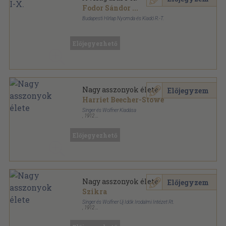
Fodor Sándor
...
Budapesti Hírlap Nyomda és Kiadó R.-T.
Aranyozott kiadói egész vászonkötés
,
2281
oldal
A világ urai sorozat
Előjegyezhető
Nagy asszonyok élete
Előjegyzem
Harriet Beecher-Stowe
Singer és Wolfner Kiadása
,
1912
Könyvkötői kötés
,
235
oldal
Előjegyezhető
Nagy asszonyok élete
Előjegyzem
Szikra
Singer és Wolfner Új Idők Irodalmi Intézet Rt.
,
1912
Fűzött kemény papírkötés
,
235
oldal
Karriérek sorozat