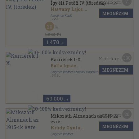
7
Kapható pont:
Így élt Petőfi IV. (töredék)
Hatvany Lajos
...
MEGNÉZEM
Akadémiai Kiadó
,
1957
Félvászon
,
579
oldal
20
1.840 Ft
1.470
,-Ft
300
Kapható pont:
Karriérek I-X.
Balla Ignác
...
MEGNÉZEM
Singer és Wolfner-Karriérek Kiadóhivatal
,
1913
Aranyozott kiadói egész vászonkötés
,
2288
oldal
Karriérek sorozat
60.000
,-Ft
20
Kapható pont:
Mikszáth Almanach az 1915-ik
évre
MEGNÉZEM
Krúdy Gyula
...
Singer és Wolfner