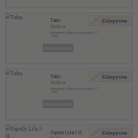
Tabu
Előjegyzem
Szikra
Athenaeum Irodalmi és Nyomdai R.-T.
,
1919
Vászon
,
301
oldal
Korunk mesterei sorozat
Előjegyezhető
Tabu
Előjegyzem
Szikra
Athenaeum Irodalmi és Nyomdai R.-T.
,
1919
Aranyozott gerincű kiadói félvászon kötés
,
301
oldal
Előjegyezhető
Ugody Lila I-II.
Előjegyzem