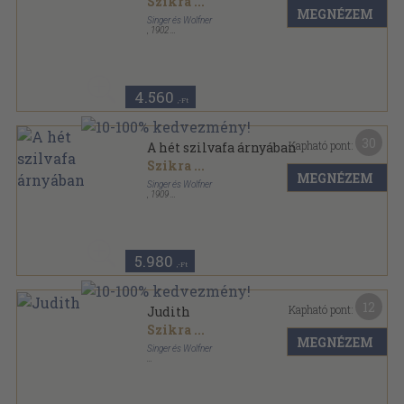
Szikra
...
MEGNÉZEM
Singer és Wolfner
,
1902
Aranyozott kiadói egész vászonkötés
,
294
oldal
Szines könyvek sorozat
4.560
,-Ft
30
Kapható pont:
A hét szilvafa árnyában
Szikra
...
MEGNÉZEM
Singer és Wolfner
,
1909
Aranyozott kiadói egész vászonkötés
,
220
oldal
Modern Magyar Könyvtár-Magyart a magyarnak
sorozat
5.980
,-Ft
12
Kapható pont:
Judith
Szikra
...
MEGNÉZEM
Singer és Wolfner
Könyvkötői vászonkötés
,
158
oldal
Magyart a magyarnak sorozat