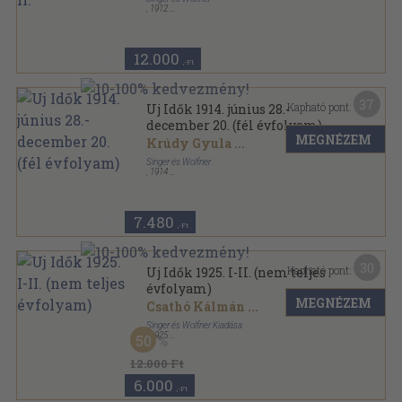
,
1912
Könyvkötői kötés
,
1340
oldal
Uj Idők sorozat
12.000
,-Ft
37
Kapható pont:
Uj Idők 1914. június 28.-
december 20. (fél évfolyam)
MEGNÉZEM
Krúdy Gyula
...
Singer és Wolfner
,
1914
Könyvkötői vászonkötés
,
660
oldal
Uj Idők sorozat
7.480
,-Ft
30
Kapható pont:
Uj Idők 1925. I-II. (nem teljes
évfolyam)
MEGNÉZEM
Csathó Kálmán
...
Singer és Wolfner Kiadása
,
1925
50
Könyvkötői kötés
,
1293
oldal
Uj Idők sorozat
12.000 Ft
6.000
,-Ft