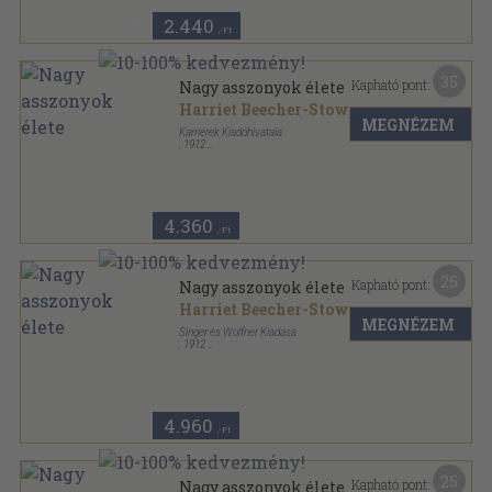
2.440
,-Ft
35
Kapható pont:
Nagy asszonyok élete
Harriet Beecher-Stowe
MEGNÉZEM
Karriérek Kiadóhivatala
,
1912
Aranyozott kiadói egész vászonkötés
,
235
oldal
Karriérek sorozat
4.360
,-Ft
25
Kapható pont:
Nagy asszonyok élete
Harriet Beecher-Stowe
MEGNÉZEM
Singer és Wolfner Kiadása
,
1912
Aranyozott kiadói egész vászonkötés
,
235
oldal
Karriérek sorozat
4.960
,-Ft
25
Kapható pont:
Nagy asszonyok élete