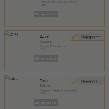
Singer és Wolfner Könyvkereskedése
,
1906
Vászon Gottermayer kötés
,
152
oldal
Egyetemes regénytár sorozat
Előjegyezhető
Ez az!
Előjegyzem
Szikra
Singer és Wolfner Kiadása
,
1915
Félvászon
,
189
oldal
Előjegyezhető
Tabu
Előjegyzem
Szikra
Athenaeum Irodalmi és Nyomdai R.-T.
,
1919
Aranyozott kiadói egész vászonkötés
,
301
oldal
Előjegyezhető