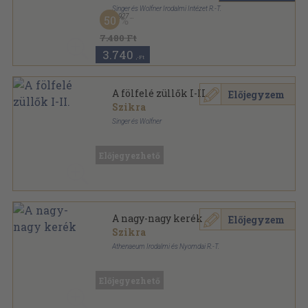
Singer és Wolfner Irodalmi Intézet R.-T.
,
1927
50
Könyvkötői kötés
,
728
oldal
Uj Idők sorozat
7.480 Ft
3.740
,-Ft
A fölfelé züllők I-II.
Előjegyzem
Szikra
Singer és Wolfner
Vászon Gottermayer kötés
,
312
oldal
Egyetemes Regénytár sorozat
Előjegyezhető
A nagy-nagy kerék
Előjegyzem
Szikra
Athenaeum Irodalmi és Nyomdai R.-T.
Aranyozott kiadói egész vászonkötés
,
212
oldal
Előjegyezhető