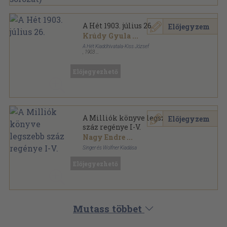
A Hét 1903. július 26.
Előjegyzem
Krúdy Gyula
...
A Hét Kiadóhivatala-Kiss József
,
1903
Félvászon
,
14
oldal
A Hét sorozat
Előjegyezhető
A Milliók könyve legszebb
Előjegyzem
száz regénye I-V.
Nagy Endre
...
Singer és Wolfner Kiadása
Aranyozott gerincű kiadói vászonkötés
,
3200
oldal
Előjegyezhető
Milliók könyve sorozat
Mutass többet