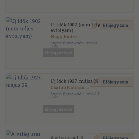
Uj Idők 1902. (nem teljes
Előjegyzem
évfolyam)
Nagy Endre
...
Singer és Wolfner Irodalmi Intézet Rt.
,
1902
Aranyozott kiadói egész vászonkötés
,
580
oldal
Előjegyezhető
Uj Idők sorozat
Uj Idők 1927. május 29.
Előjegyzem
Csathó Kálmán
...
Singer és Wolfner Irodalmi Intézet R.-T.
,
1927
Tűzött kötés
,
27
oldal
Uj Idők sorozat
Előjegyezhető
A világ urai I-X.
Előjegyzem