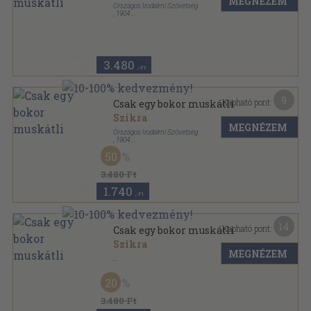
MEGNÉZEM
Országos Irodalmi Szövetség
,
1904
Könyvkötői vászonkötés
,
102
oldal
3.480
,-Ft
9
Kapható pont:
Csak egy bokor muskátli
Szikra
MEGNÉZEM
Országos Irodalmi Szövetség
,
1904
Könyvkötői kötés
,
102
oldal
50
3.480 Ft
1.740
,-Ft
14
Kapható pont:
Csak egy bokor muskátli
Szikra
MEGNÉZEM
Könyvkötői kötés
,
102
oldal
20
3.480 Ft