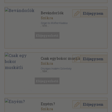
Bevándorlók
Előjegyzem
Szikra
Singer és Wolfner Kiadása
,
1916
Félvászon
,
32
oldal
Milliók könyve sorozat
Előjegyezhető
Csak egy bokor muskátli
Előjegyzem
Szikra
Országos Irodalmi Szövetség
,
1904
Vászon
,
102
oldal
Előjegyezhető
Enyém?
Előjegyzem
Szikra