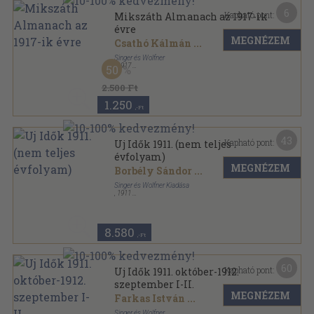
6
Kapható pont:
Mikszáth Almanach az 1917-ik
évre
MEGNÉZEM
Csathó Kálmán
...
Singer és Wolfner
,
1917
50
Aranyozott vászon Gottermayer kötés
,
248
oldal
Egyetemes Regénytár sorozat
2.500 Ft
1.250
,-Ft
43
Kapható pont:
Uj Idők 1911. (nem teljes
évfolyam)
MEGNÉZEM
Borbély Sándor
...
Singer és Wolfner Kiadása
,
1911
Aranyozott, színezett kiadói egész vászonkötés
,
660
oldal
Uj Idők sorozat
8.580
,-Ft
60
Kapható pont:
Uj Idők 1911. október-1912.
szeptember I-II.
MEGNÉZEM
Farkas István
...
Singer és Wolfner