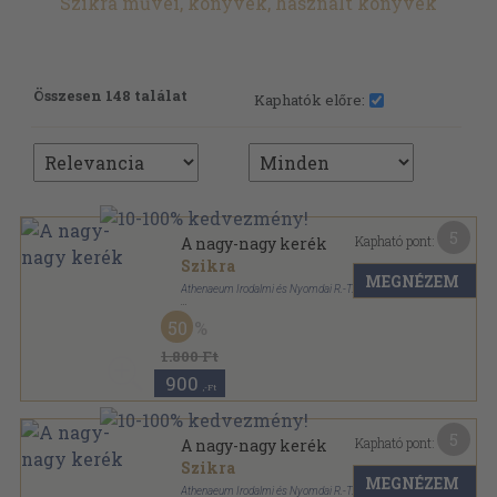
Szikra művei, könyvek, használt könyvek
Összesen 148 találat
Kaphatók előre:
5
Kapható pont:
A nagy-nagy kerék
Szikra
MEGNÉZEM
Athenaeum Irodalmi és Nyomdai R.-T.
Vászon
,
212
oldal
50
Korunk mesterei sorozat
1.800 Ft
900
,-Ft
5
Kapható pont:
A nagy-nagy kerék
Szikra
MEGNÉZEM
Athenaeum Irodalmi és Nyomdai R.-T.