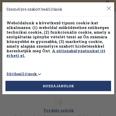
0
Toggle
Főmenü
Könyveink
navigation
Személyre szabott beállítások
Weboldalunk a következő típusú cookie-kat
alkalmazza: (1) weboldal működéséhez szükséges
technikai cookie, (2) funkcionális cookie, amely a
szolgáltatás igénybe vételét teszi az Ön számára
könnyebbé és gyorsabbá, (3) marketing cookie,
Válogasson több mint 1.000.000 kiadványunk közül
10-
amely alapján személyre szabott hirdetésekkel
100% kedvezménnyel!
kereshetjük meg Önt.
A sütiszabályzatunkat itt
érheti el.
Sütibeállítások
HOZZÁJÁRULOK
További szűrők