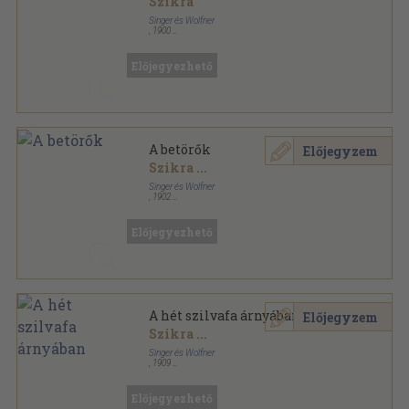
Szikra
Singer és Wolfner
,
1900
Könyvkötői kötés
,
316
oldal
Szines könyvek sorozat
Előjegyezhető
A betörők
Előjegyzem
Szikra
...
Singer és Wolfner
,
1902
Aranyozott kiadói egész vászonkötés
,
294
oldal
Szines könyvek sorozat
Előjegyezhető
A hét szilvafa árnyában
Előjegyzem
Szikra
...
Singer és Wolfner
,
1909
Színezett egész vászonkötés
,
220
oldal
Magyart a magyarnak sorozat
Előjegyezhető