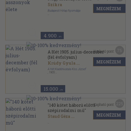
Szikra
MEGNÉZEM
Budapesti Hirlap Nyomdája
Aranyozott kiadói egész vászonkötés
,
235
oldal
4.900
,-Ft
75
Kapható pont:
A Hét 1905. julius-december
(fél évfolyam)
MEGNÉZEM
Krúdy Gyula
...
A Hét Kiadóhivatala-Kiss József
,
1905
Vászon Gottermayer kötés
,
474
oldal
A Hét sorozat
15.000
,-Ft
225
Kapható pont:
"140 kötet háború előtti
szépirodalmi mű"
MEGNÉZEM
Staud Géza
...
Vegyes
,
40359
oldal