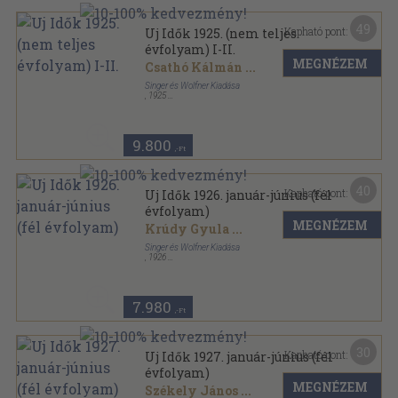
49
Kapható pont:
Uj Idők 1925. (nem teljes
évfolyam) I-II.
MEGNÉZEM
Csathó Kálmán
...
Singer és Wolfner Kiadása
,
1925
Könyvkötői kötés
,
1292
oldal
Uj Idők sorozat
9.800
,-Ft
40
Kapható pont:
Uj Idők 1926. január-június (fél
évfolyam)
MEGNÉZEM
Krúdy Gyula
...
Singer és Wolfner Kiadása
,
1926
Könyvkötői vászonkötés
,
740
oldal
Uj Idők sorozat
7.980
,-Ft
30
Kapható pont:
Uj Idők 1927. január-június (fél
évfolyam)
MEGNÉZEM
Székely János
...