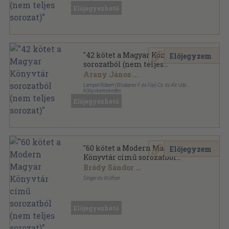
Vászon
,
11533
oldal
Előjegyezhető
Magyar könyvtár sorozat
"42 kötet a Magyar Könyvtár
Előjegyzem
sorozatból (nem teljes
sorozat)"
Arany János
...
Lampel Róbert (Wodianer F. és Fiai) Cs. és Kir. Udv.
Könyvkereskedés
Vászon
,
25784
oldal
Előjegyezhető
Magyar könyvtár sorozat
"60 kötet a Modern Magyar
Előjegyzem
Könyvtár című sorozatból
(nem teljes sorozat)"
Bródy Sándor
...
Singer és Wolfner
Aranyozott kiadói egész vászonkötés
,
12746
oldal
Modern Magyar Könyvtár sorozat
Előjegyezhető