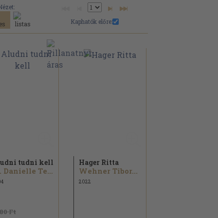
Nézet:
Kaphatók előre:
udni tudni kell
Hager Ritta
Dr. Danielle Teszner
Wehner Tibor...
04
2022
580 Ft