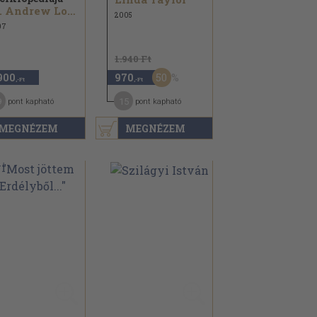
Dr. Andrew Lockie
2005
07
1.940 Ft
50
900
970
,-Ft
,-Ft
9
15
pont kapható
pont kapható
MEGNÉZEM
MEGNÉZEM