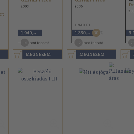
2003
2006
20
rt
1.940 Ft
30
1.940
1.350
9.
,-Ft
,-Ft
16
12
7
pont kapható
pont kapható
MEGNÉZEM
MEGNÉZEM