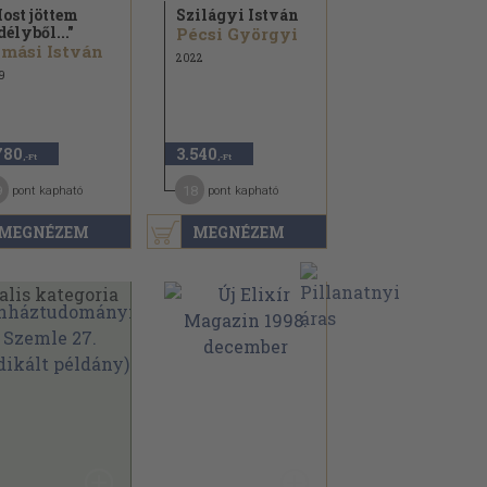
ost jöttem
Szilágyi István
délyből..."
Pécsi Györgyi
mási István
2022
9
780
3.540
,-Ft
,-Ft
9
18
pont kapható
pont kapható
MEGNÉZEM
MEGNÉZEM