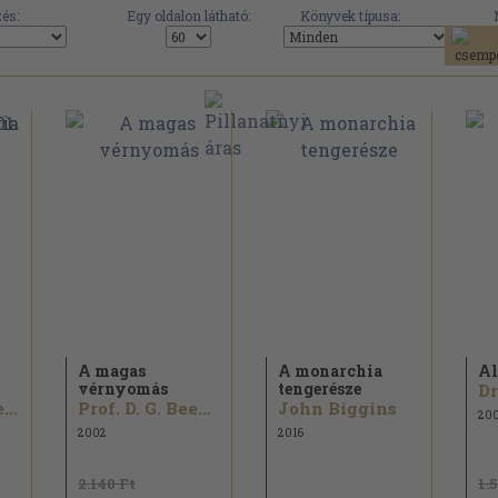
és:
Egy oldalon látható:
Könyvek típusa:
A magas
A monarchia
Al
vérnyomás
tengerésze
Szilágyi Ágnes...
Prof. D. G. Beevers
John Biggins
20
2002
2016
2.140 Ft
1.