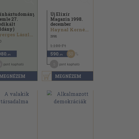
ínháztudományi
Új Elixír
emle 27.
Magazin 1998.
edikált
december
ldány)
Haynal Kornél...
Nyerges László...
1998
0
1.180 Ft
50
980
590
,-Ft
,-Ft
0
5
pont kapható
pont kapható
MEGNÉZEM
MEGNÉZEM