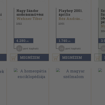
Nagy Sándor
Playboy 2001.
Sz
ai
szobrászművész
április
Sz
(d
yoghy András
Wehner Tibor
Réz András...
pé
2021
2001
199
4.280
1.740
3.
,-Ft
,-Ft
21
26
2
pont kapható
pont kapható
MEGNÉZEM
MEGNÉZEM