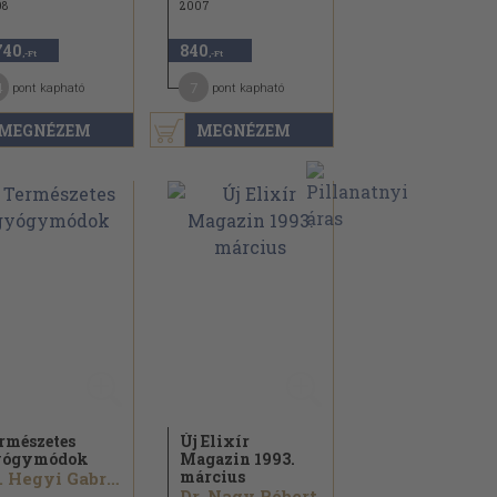
08
2007
740
840
,-Ft
,-Ft
4
7
pont kapható
pont kapható
MEGNÉZEM
MEGNÉZEM
rmészetes
Új Elixír
yógymódok
Magazin 1993.
március
Dr. Hegyi Gabriella
Dr. Nagy Róbert