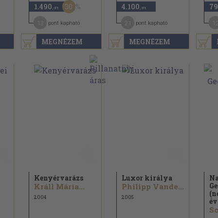
30
1.490
4.100
79
,-Ft
,-Ft
13
21
1
pont kapható
pont kapható
MEGNÉZEM
MEGNÉZEM
Kenyérvarázs
Luxor királya
Na
Ge
Králl Mária...
Philipp Vandenberg
(n
2004
2005
év