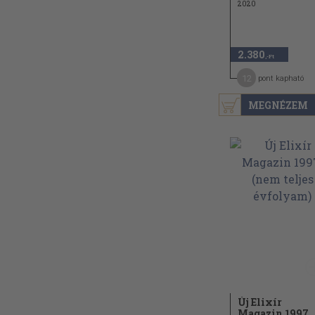
2020
2.380
,-Ft
12
pont kapható
MEGNÉZEM
Új Elixír
Magazin 1997.