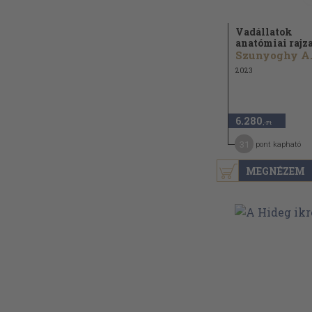
Vadállatok
anatómiai rajz
Szun
2023
6.280
,-Ft
31
pont kapható
MEGNÉZEM