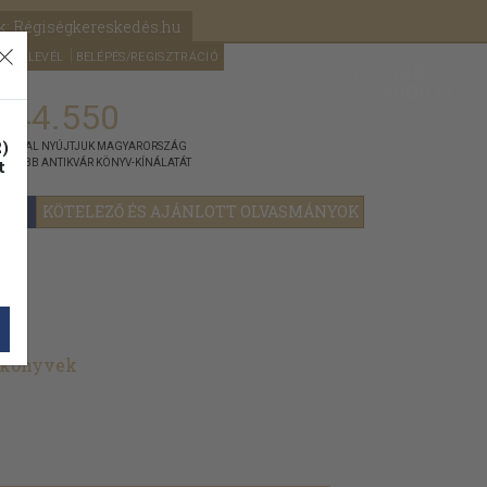
k: Régiségkereskedés.hu
A kosaram
HÍRLEVÉL
BELÉPÉS/REGISZTRÁCIÓ
MÉG
0
5000
Ft
144.550
)
ÁNNYAL NYÚJTJUK MAGYARORSZÁG
t
GYOBB ANTIKVÁR KÖNYV-KÍNÁLATÁT
YOK
KÖTELEZŐ ÉS AJÁNLOTT OLVASMÁNYOK
t könyvek