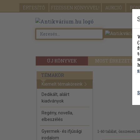
ÉRTESÍTŐ
FIZESSEN
KÖNYVVEL!
AUKCIÓ
PON
W
(
f
t
m
ÚJ KÖNYVEK
MOST ÉRKEZETT
h
s
TÉMAKÖR
Kiemelt témaköreink
S
Dedikált, aláírt
kiadványok
Regény, novella,
elbeszélés
Gyermek- és ifjúsági
1-60 találat, összesen 10
irodalom