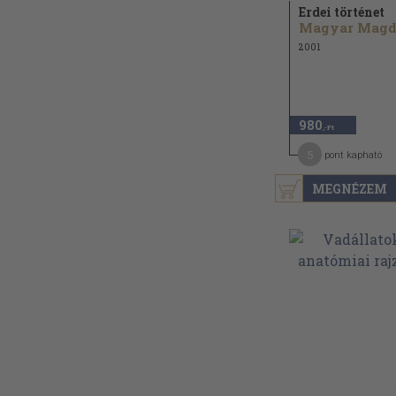
Erdei történet
Magyar Magd
2001
980
,-Ft
5
pont kapható
MEGNÉZEM