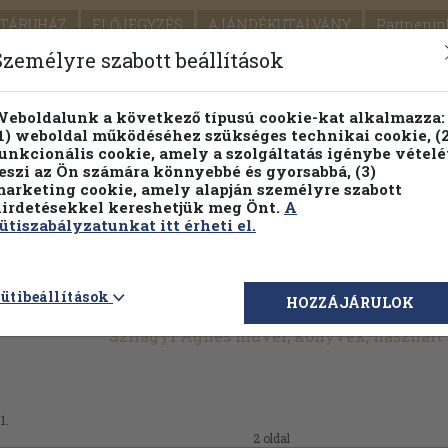
TÁRUHÁZ
ELŐJEGYZÉS
AJÁNDÉKUTALVÁNY
Partnerün
SZÁLLÍTÁS
SEGÍTSÉG
Személyre szabott beállítások
1.
Részletes kereső
Témaköri fa
eboldalunk a következő típusú cookie-kat alkalmazza:
1) weboldal működéséhez szükséges technikai cookie, (2
KIADV
unkcionális cookie, amely a szolgáltatás igénybe vételé
LEGNA
eszi az Ön számára könnyebbé és gyorsabbá, (3)
arketing cookie, amely alapján személyre szabott
PILLANATNYI ÁRAINK
FENNTARTHATÓ OLVASMÁN
irdetésekkel kereshetjük meg Önt.
A
ütiszabályzatunkat itt érheti el.
ütibeállítások
HOZZÁJÁRULOK
Szilágyi Ágnes művei, könyvek, használ
1.
2 oldal