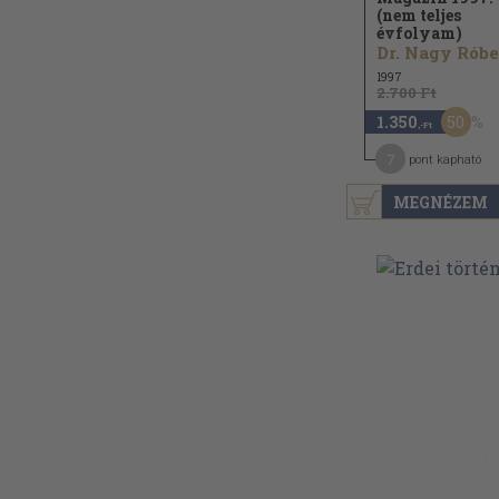
(nem teljes
évfolyam)
Dr. Nagy Róbe
1997
2.700 Ft
50
1.350
,-Ft
7
pont kapható
MEGNÉZEM