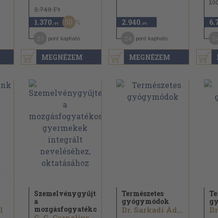
20
2.740 Ft
50
1.370
2.940
6.
,-Ft
,-Ft
21
24
3
pont kapható
pont kapható
MEGNÉZEM
MEGNÉZEM
Szemelvénygyűjtemény
Természetes
Te
a
gyógymódok
g
mozgásfogyatékos...
l
Dr. Sarkadi Ádám...
G. G. Corneliussen...