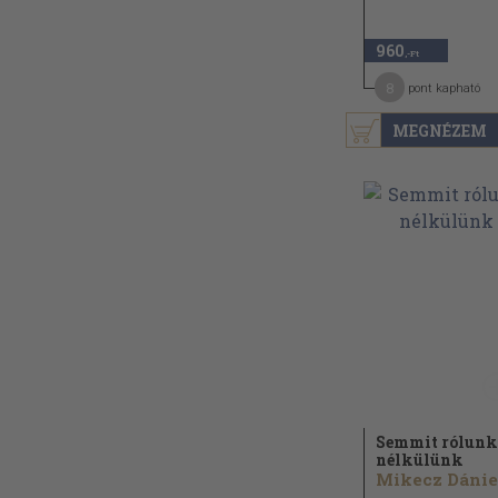
960
,-Ft
8
pont kapható
MEGNÉZEM
Semmit rólunk
nélkülünk
Mikecz Dánie