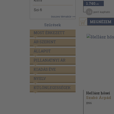
Krimi
1.740
,-Ft
Sci-fi
14
pont kapható
összes témakör >>
MEGNÉZEM
Szűrések
MOST ÉRKEZETT
ÁR SZERINT
ÁLLAPOT
PILLANATNYI ÁR
KIADÁS ÉVE
NYELV
KÜLÖNLEGESSÉGEK
Hellász hősei
Szabó Árpád
1996