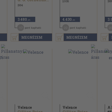
2008
199
1994
3.480
4.430
3.
,-Ft
,-Ft
17
22
2
pont kapható
pont kapható
MEGNÉZEM
MEGNÉZEM
Velence
Velence
A 
en
Gillian Price
Gillian Price