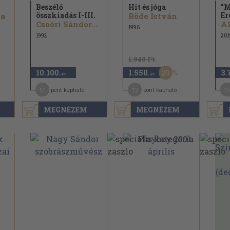
Beszélő
Hit és jóga
"M
összkiadás I-III.
Er
a
Böde István
Csoóri Sándor...
Al
1996
1992
201
1.940 Ft
20
10.100
1.550
3.
,-Ft
,-Ft
51
12
1
pont kapható
pont kapható
MEGNÉZEM
MEGNÉZEM