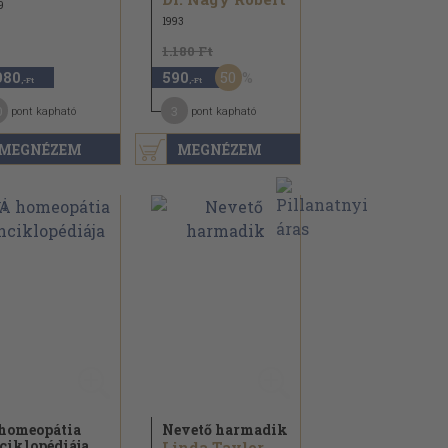
9
1993
1.180 Ft
50
980
590
,-Ft
,-Ft
0
3
pont kapható
pont kapható
MEGNÉZEM
MEGNÉZEM
homeopátia
Nevető harmadik
ciklopédiája
Linda Taylor