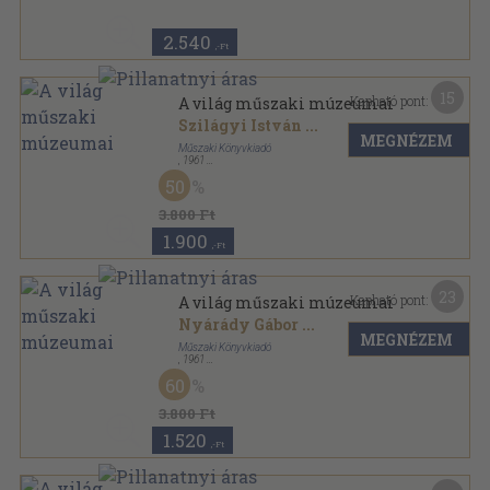
2.540
,-Ft
15
Kapható pont:
A világ műszaki múzeumai
Szilágyi István
...
MEGNÉZEM
Műszaki Könyvkiadó
,
1961
Vászon
,
224
oldal
50
3.800 Ft
1.900
,-Ft
23
Kapható pont:
A világ műszaki múzeumai
Nyárády Gábor
...
MEGNÉZEM
Műszaki Könyvkiadó
,
1961
Vászon
,
224
oldal
60
3.800 Ft
1.520
,-Ft