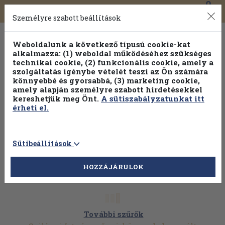
0
Toggle
Főmenü
Könyveink
navigation
Személyre szabott beállítások
Weboldalunk a következő típusú cookie-kat
alkalmazza: (1) weboldal működéséhez szükséges
technikai cookie, (2) funkcionális cookie, amely a
szolgáltatás igénybe vételét teszi az Ön számára
könnyebbé és gyorsabbá, (3) marketing cookie,
amely alapján személyre szabott hirdetésekkel
kereshetjük meg Önt.
A sütiszabályzatunkat itt
érheti el.
Sütibeállítások
HOZZÁJÁRULOK
További szűrők