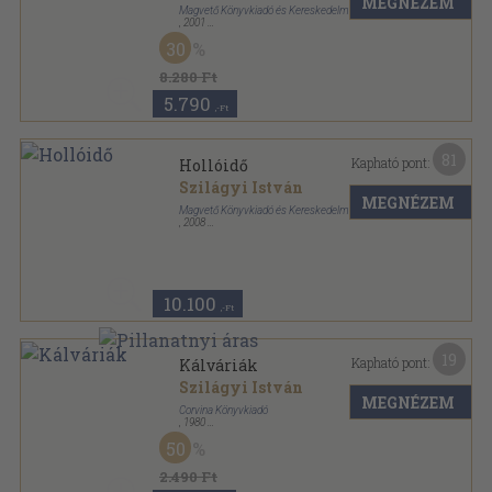
MEGNÉZEM
Magvető Könyvkiadó és Kereskedelmi Kft.
,
2001
Fűzött kemény papírkötés
,
544
oldal
30
8.280 Ft
5.790
,-Ft
81
Kapható pont:
Hollóidő
Szilágyi István
MEGNÉZEM
Magvető Könyvkiadó és Kereskedelmi Kft.
,
2008
Fűzött kemény papírkötés
,
544
oldal
10.100
,-Ft
19
Kapható pont:
Kálváriák
Szilágyi István
MEGNÉZEM
Corvina Könyvkiadó
,
1980
Varrott keménykötés
,
143
oldal
50
Építészeti hagyományok sorozat
2.490 Ft