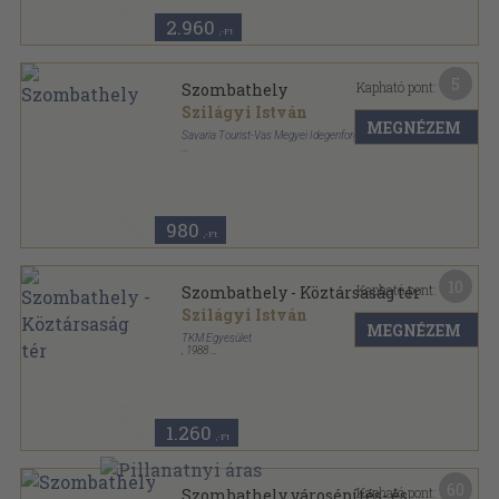
2.960
,-Ft
5
Kapható pont:
Szombathely
Szilágyi István
MEGNÉZEM
Savaria Tourist-Vas Megyei Idegenforgalmi Hivatal
Ragasztott papírkötés
,
104
oldal
Útikönyv sorozat
980
,-Ft
10
Kapható pont:
Szombathely - Köztársaság tér
Szilágyi István
MEGNÉZEM
TKM Egyesület
,
1988
Tűzött kötés
,
16
oldal
Tájak-Korok-Múzeumok Kiskönyvtára sorozat
1.260
,-Ft
60
Kapható pont:
Szombathely városépítés- és