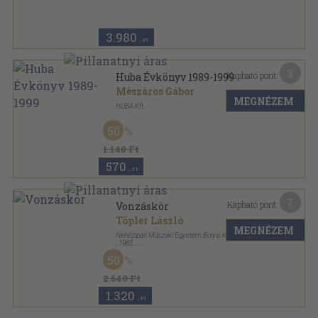
3.980
,-Ft
3
Kapható pont:
Huba Évkönyv 1989-1999
Mészáros Gábor
MEGNÉZEM
HUBA Kft.
Tűzött kötés
,
26
oldal
50
Huba sorozat
1.140 Ft
570
,-Ft
7
Kapható pont:
Vonzáskör
Töpler László
MEGNÉZEM
Nehézipari Műszaki Egyetem Bolyai Kollégiuma
,
1985
Tűzött kötés
,
120
oldal
50
2.640 Ft
1.320
,-Ft