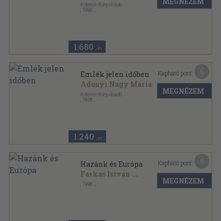
MEGNÉZEM
Kriterion Könyvkiadó
,
1995
Ragasztott papírkötés
,
72
oldal
Forrás sorozat sorozat
1.680
,-Ft
6
Kapható pont:
Emlék jelen időben
Adonyi Nagy Mária
MEGNÉZEM
Kriterion Könyvkiadó
,
1978
Fűzött papírkötés
,
116
oldal
Forrás sorozat
1.240
,-Ft
9
Kapható pont:
Hazánk és Európa
Farkas István
...
MEGNÉZEM
,
1996
Ragasztott papírkötés
,
226
oldal