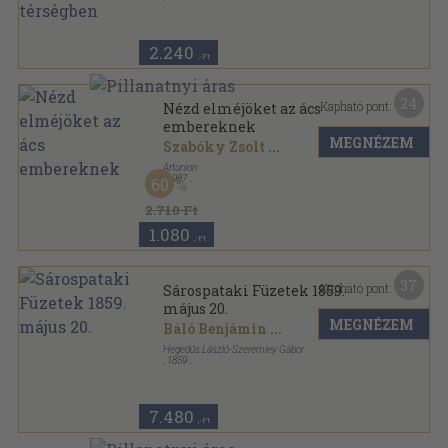
Fűzött kemény papírkötés
,
369
oldal
2.240
,-Ft
24
Kapható pont:
Nézd elméjöket az ács
embereknek
MEGNÉZEM
Szabóky Zsolt
...
Artunion
,
1987
60
Fűzött kemény papírkötés
,
120
oldal
2.710 Ft
1.080
,-Ft
37
Kapható pont:
Sárospataki Füzetek 1859.
május 20.
MEGNÉZEM
Báló Benjámin
...
Hegedűs László-Szeremley Gábor
,
1859
Varrott papírkötés
,
87
oldal
Sárospataki Füzetek sorozat
7.480
,-Ft