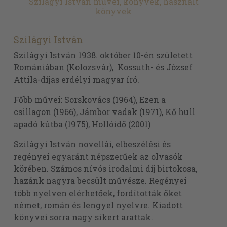
Szilágyi István művei, könyvek, használt
könyvek
Szilágyi István
Szilágyi István 1938. október 10-én született
Romániában (Kolozsvár), Kossuth- és József
Attila-díjas erdélyi magyar író.
Főbb művei: Sorskovács (1964), Ezen a
csillagon (1966), Jámbor vadak (1971), Kő hull
apadó kútba (1975), Hollóidő (2001)
Szilágyi István novellái, elbeszélési és
regényei egyaránt népszerűek az olvasók
körében. Számos nívós irodalmi díj birtokosa,
hazánk nagyra becsült művésze. Regényei
több nyelven elérhetőek, fordították őket
német, román és lengyel nyelvre. Kiadott
könyvei sorra nagy sikert arattak.