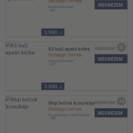
Szilágyi István
MEGNÉZEM
Kriterion Könyvkiadó
,
1987
Fűzött kemény papírkötés
,
447
oldal
3.980
,-Ft
36
Kapható pont:
Kő hull apadó kútba
Szilágyi István
MEGNÉZEM
Kriterion Könyvkiadó
,
1977
Fűzött kemény papírkötés
,
447
oldal
3.980
,-Ft
44
Kapható pont:
Régi boltok krónikája
Szilágyi István
MEGNÉZEM
Közgazdasági és Jogi Könyvkiadó
,
1986
Vászon
,
325
oldal