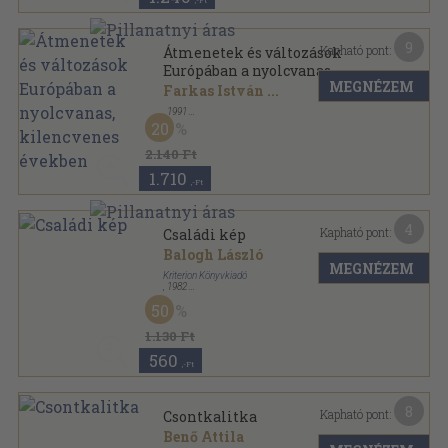
,-Ft
9
Kapható pont:
Átmenetek és változások
Európában a nyolcvanas,
MEGNÉZEM
kilencvenes években
Farkas István
...
,
1991
Ragasztott papírkötés
,
238
oldal
20
2.140 Ft
1.710
,-Ft
4
Kapható pont:
Családi kép
Balogh László
MEGNÉZEM
Kriterion Könyvkiadó
,
1982
Ragasztott papírkötés
,
113
oldal
50
Forrás sorozat
1.130 Ft
560
,-Ft
8
Kapható pont:
Csontkalitka
Benő Attila