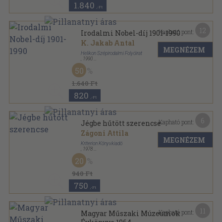
1.840
,-Ft
12
Kapható pont:
Irodalmi Nobel-díj 1901-1990
K. Jakab Antal
MEGNÉZEM
Helikon Szépirodalmi Folyóirat
,
1990
Ragasztott papírkötés
,
503
oldal
50
Helikon Könyvek sorozat
1.640 Ft
820
,-Ft
6
Kapható pont:
Jégbe hűtött szerencse
Zágoni Attila
MEGNÉZEM
Kriterion Könyvkiadó
,
1978
Ragasztott papírkötés
,
97
oldal
20
Forrás sorozat
940 Ft
750
,-Ft
11
Kapható pont:
Magyar Műszaki Múzeumok