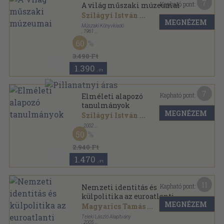
7
Kapható pont:
A világ műszaki múzeumai
Szilágyi István
...
MEGNÉZEM
Műszaki Könyvkiadó
,
1961
Fűzött papírkötés
,
224
oldal
60
3.490 Ft
1.390
,-Ft
7
Kapható pont:
Elméleti alapozó
tanulmányok
MEGNÉZEM
Szilágyi István
...
,
2002
Ragasztott papírkötés
,
142
oldal
50
2.940 Ft
1.470
,-Ft
11
Kapható pont:
Nemzeti identitás és
külpolitika az euroatlanti
MEGNÉZEM
térségben
Magyarics Tamás
...
Teleki László Alapítvány
,
2005