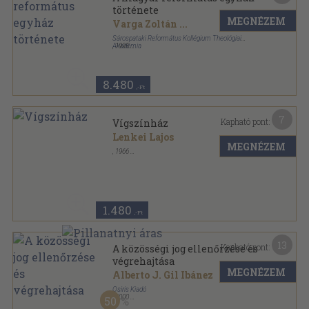
története
MEGNÉZEM
Varga Zoltán
...
Sárospataki Református Kollégium Theológiai
Akadémia
,
1995
Ragasztott papírkötés
,
509
oldal
Az Egyháztörténeti Tanszék Kiadványai sorozat
8.480
,-Ft
7
Kapható pont:
Vígszínház
Lenkei Lajos
MEGNÉZEM
,
1966
Tűzött kötés
,
41
oldal
1.480
,-Ft
13
Kapható pont:
A közösségi jog ellenőrzése és
végrehajtása
MEGNÉZEM
Alberto J. Gil Ibánez
Osiris Kiadó
,
2000
50
Fűzött keménykötés
,
433
oldal