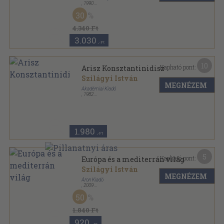
,
1990
Fűzött kemény papírkötés
,
673
oldal
30
4.340 Ft
3.030
,-Ft
10
Kapható pont:
Arisz Konsztantinidisz
Szilágyi István
MEGNÉZEM
Akadémiai Kiadó
,
1982
Fűzött keménykötés
,
22
oldal
Architektúra sorozat
1.980
,-Ft
5
Kapható pont:
Európa és a mediterrán világ
Szilágyi István
MEGNÉZEM
Áron Kiadó
,
2009
Ragasztott papírkötés
,
224
oldal
50
1.840 Ft
920