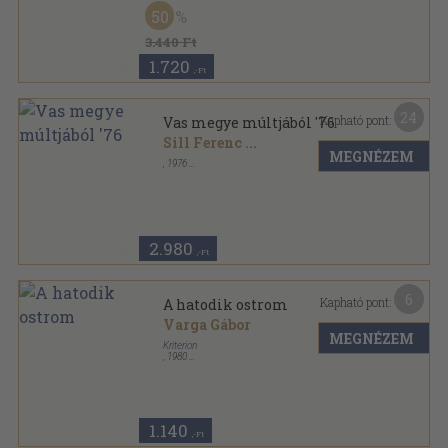
Varrott keménykötés
,
95
oldal
50
3.440 Ft
1.720
,-Ft
24
Kapható pont:
Vas megye múltjából '76
Sill Ferenc
...
MEGNÉZEM
,
1976
Ragasztott papírkötés
,
263
oldal
Levéltári évkönyv sorozat
2.980
,-Ft
6
Kapható pont:
A hatodik ostrom
Varga Gábor
MEGNÉZEM
Kriterion
,
1980
Fűzött papírkötés
,
133
oldal
Forrás sorozat
1.140
,-Ft