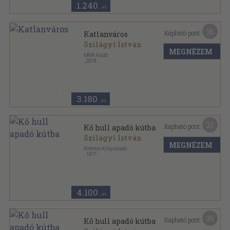
1.240
,-Ft
16
Kapható pont:
Katlanváros
Szilágyi István
MEGNÉZEM
MMA Kiadó
,
2019
Fűzött kemény papírkötés
,
207
oldal
3.180
,-Ft
21
Kapható pont:
Kő hull apadó kútba
Szilágyi István
MEGNÉZEM
Kriterion Könyvkiadó
,
1977
Ragasztott papírkötés
,
447
oldal
4.100
,-Ft
36
Kapható pont:
Kő hull apadó kútba