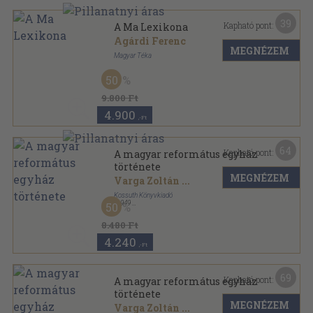
39
Kapható pont:
A Ma Lexikona
Agárdi Ferenc
MEGNÉZEM
Magyar Téka
Félvászon
,
536
oldal
50
9.800 Ft
4.900
,-Ft
64
Kapható pont:
A magyar református egyház
története
MEGNÉZEM
Varga Zoltán
...
Kossuth Könyvkiadó
,
1949
50
Félvászon
,
512
oldal
8.480 Ft
4.240
,-Ft
69
Kapható pont:
A magyar református egyház
története
MEGNÉZEM
Varga Zoltán
...