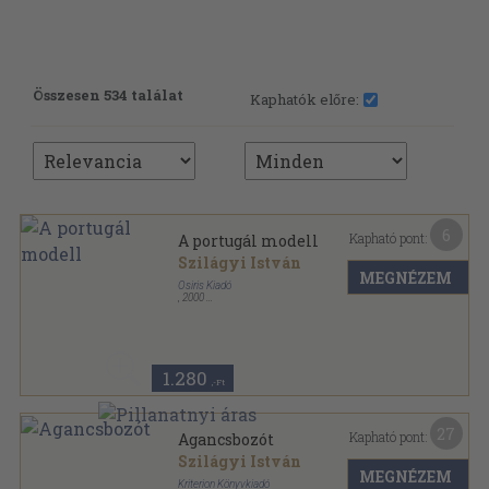
Összesen 534 találat
Kaphatók előre:
6
Kapható pont:
A portugál modell
Szilágyi István
MEGNÉZEM
Osiris Kiadó
,
2000
Ragasztott papírkötés
,
153
oldal
Magyarország az Európai Unióban sorozat
1.280
,-Ft
27
Kapható pont:
Agancsbozót
Szilágyi István
MEGNÉZEM
Kriterion Könyvkiadó