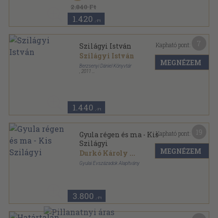
Magyarország az Európai Unióban sorozat
2.840 Ft
1.420
,-Ft
7
Kapható pont:
Szilágyi István
Szilágyi István
MEGNÉZEM
Berzsenyi Dániel Könyvtár
,
2011
Ragasztott papírkötés
,
48
oldal
Vasi életrajzi bibliográfiák sorozat
1.440
,-Ft
19
Kapható pont:
Gyula régen és ma - Kis
Szilágyi
MEGNÉZEM
Durkó Károly
...
Gyulai Évszázadok Alapítvány
Fűzött kemény papírkötés
,
112
oldal
Gyula régen és ma sorozat
3.800
,-Ft