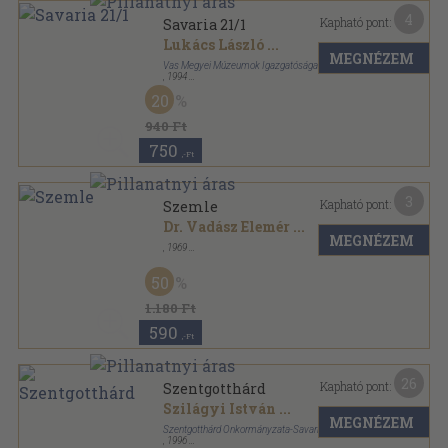
4
Kapható pont:
Savaria 21/1
Lukács László
...
MEGNÉZEM
Vas Megyei Múzeumok Igazgatósága
,
1994
Ragasztott papírkötés
,
211
oldal
20
Savaria sorozat
940 Ft
750
,-Ft
3
Kapható pont:
Szemle
Dr. Vadász Elemér
...
MEGNÉZEM
,
1969
Tűzött kötés
,
30
oldal
Építés- és közlekedéstudományi közlemények
50
sorozat
1.180 Ft
590
,-Ft
26
Kapható pont:
Szentgotthárd
Szilágyi István
...
MEGNÉZEM
Szentgotthárd Önkormányzata-Savaria Tourist
,
1996