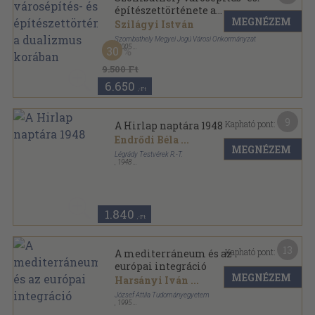
építészettörténete a
MEGNÉZEM
dualizmus korában
Szilágyi István
Szombathely Megyei Jogú Városi Önkormányzat
,
2005
30
Fűzött kemény papírkötés
,
256
oldal
9.500 Ft
6.650
,-Ft
9
Kapható pont:
A Hirlap naptára 1948
Endrődi Béla
...
MEGNÉZEM
Légrády Testvérek R.-T.
,
1948
Varrott papírkötés
,
192
oldal
A Hirlap naptára sorozat
1.840
,-Ft
13
Kapható pont:
A mediterráneum és az
európai integráció
MEGNÉZEM
Harsányi Iván
...
József Attila Tudományegyetem
,
1995
Tűzött kötés
,
89
oldal