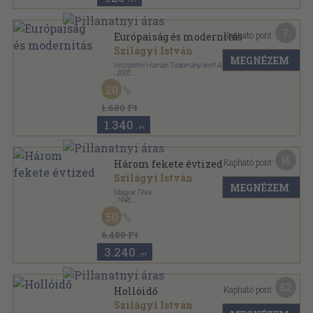
,-Ft
7
Kapható pont:
Európaiság és modernitás
Szilágyi István
MEGNÉZEM
Veszprémi Humán Tudományokért Alapítvány
,
2000
Ragasztott papírkötés
,
241
oldal
20
Carmen Saeculare sorozat
1.680 Ft
1.340
,-Ft
16
Kapható pont:
Három fekete évtized
Szilágyi István
MEGNÉZEM
Magyar Téka
,
1946
Fűzött papírkötés
,
192
oldal
50
6.480 Ft
3.240
,-Ft
52
Kapható pont:
Hollóidő
Szilágyi István