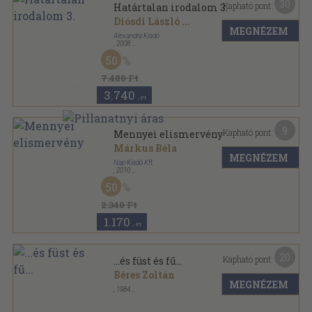
30
Kapható pont:
Határtalan irodalom 3.
Diósdi László
...
MEGNÉZEM
Alexandra Kiadó
,
2008
Fűzött kemény papírkötés
,
288
oldal
50
7.480 Ft
3.740
,-Ft
9
Kapható pont:
Mennyei elismervény
Márkus Béla
MEGNÉZEM
Nap Kiadó Kft.
,
2010
Fűzött kemény papírkötés
,
308
oldal
50
Magyar esszék sorozat
2.340 Ft
1.170
,-Ft
20
Kapható pont:
...és füst és fű...
Béres Zoltán
MEGNÉZEM
,
1984
Tűzött kötés
,
33
oldal