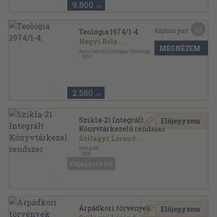
9.800
,-Ft
13
Kapható pont:
Teológia 1974/1-4.
Hegyi Béla
...
MEGNÉZEM
Actio Catholica Országos Elnöksége
,
1974
Ragasztott papírkötés
,
256
oldal
Teológia sorozat
2.580
,-Ft
Szikla-21 Integrált
Előjegyzem
Könyvtárkezelő rendszer
Szilágyi Lóránd
...
NetLib Kft.
,
2005
Ragasztott papírkötés
,
298
oldal
Előjegyezhető
Árpádkori törvények
Előjegyzem