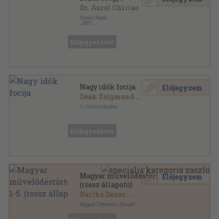
Dr. Aurel Chiriac
Duran's Kiadó
,
2007
Fűzött kemény papírkötés
,
198
oldal
Előjegyezhető
Nagy idők focija
Előjegyzem
Deák Zsigmond
...
IJ. Communication
Fűzött kemény papírkötés
,
95
oldal
Előjegyezhető
Magyar művelődéstörténet 1-5.
Előjegyzem
(rossz állapotú)
Bartha Dénes
...
Magyar Történelmi Társulat
Aranyozott félbőr kötés
,
3312
oldal