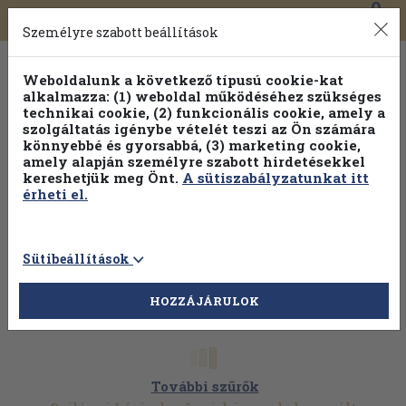
0
Toggle
Főmenü
Könyveink
navigation
Személyre szabott beállítások
Weboldalunk a következő típusú cookie-kat
alkalmazza: (1) weboldal működéséhez szükséges
technikai cookie, (2) funkcionális cookie, amely a
szolgáltatás igénybe vételét teszi az Ön számára
könnyebbé és gyorsabbá, (3) marketing cookie,
amely alapján személyre szabott hirdetésekkel
kereshetjük meg Önt.
A sütiszabályzatunkat itt
érheti el.
Sütibeállítások
HOZZÁJÁRULOK
További szűrők