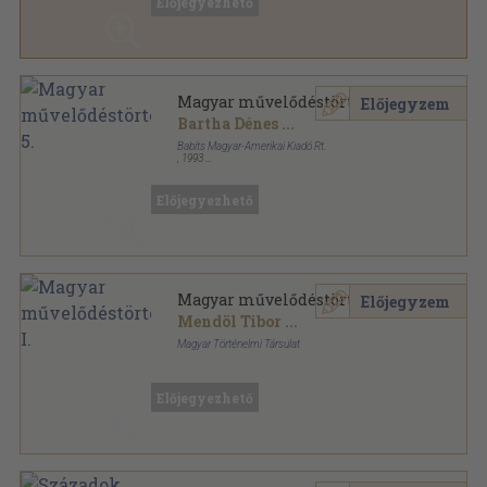
Előjegyezhető
Magyar Művelődéstörténet sorozat
Magyar művelődéstörténet 5.
Előjegyzem
Bartha Dénes
...
Babits Magyar-Amerikai Kiadó Rt.
,
1993
Fűzött keménykötés
,
684
oldal
Magyar Művelődéstörténet sorozat
Előjegyezhető
Magyar művelődéstörténet I.
Előjegyzem
Mendöl Tibor
...
Magyar Történelmi Társulat
Aranyozott félbőr kötés
,
636
oldal
Magyar Művelődéstörténet sorozat
Előjegyezhető