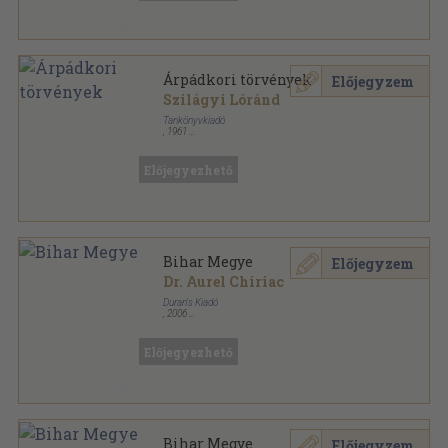
Árpádkori törvények
Előjegyzem
Szilágyi Lóránd
Tankönyvkiadó
,
1961
Könyvkötői papírkötés
,
141
oldal
Előjegyezhető
Bihar Megye
Előjegyzem
Dr. Aurel Chiriac
Duran's Kiadó
,
2006
Fűzött kemény papírkötés
,
198
oldal
Előjegyezhető
Bihar Megye
Előjegyzem