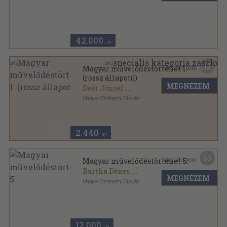
Aranyozott félbőr kötés
,
3312
oldal
Magyar Művelődéstörténet sorozat
42.000
,-Ft
12
Kapható pont:
Magyar művelődéstörténet 1.
(rossz állapotú)
MEGNÉZEM
Deér József
...
Magyar Történelmi Társulat
Aranyozott félbőr kötés
,
621
oldal
Magyar Művelődéstörténet sorozat
2.440
,-Ft
60
Kapható pont:
Magyar művelődéstörténet 5.
Bartha Dénes
...
MEGNÉZEM
Magyar Történelmi Társulat
Félvászon
,
684
oldal
Magyar Művelődéstörténet sorozat
12.000
,-Ft