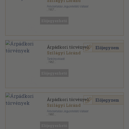
Szilágyi Lóránd
Felsőoktatási Jegyzetellátó Vállalat
,
1957
Ragasztott papírkötés
,
114
oldal
Előjegyezhető
Árpádkori törvények
Előjegyzem
Szilágyi Lóránd
Tankönyvkiadó
,
1962
Ragasztott papírkötés
,
141
oldal
Előjegyezhető
Árpádkori törvények
Előjegyzem
Szilágyi Lóránd
Felsőoktatási Jegyzetellátó Vállalat
,
1960
Ragasztott papírkötés
,
114
oldal
Előjegyezhető