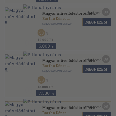
30
Kapható pont:
Magyar művelődéstörténet 5.
Bartha Dénes
...
MEGNÉZEM
Magyar Történelmi Társulat
Könyvkötői kötés
,
684
oldal
50
Magyar Művelődéstörténet sorozat
12.000 Ft
6.000
,-Ft
38
Kapható pont:
Magyar művelődéstörténet 5.
Bartha Dénes
...
MEGNÉZEM
Magyar Történelmi Társulat
Aranyozott félbőr kötés
,
684
oldal
50
Magyar Művelődéstörténet sorozat
15.000 Ft
7.500
,-Ft
58
Kapható pont:
Magyar művelődéstörténet 5.
Bartha Dénes
...