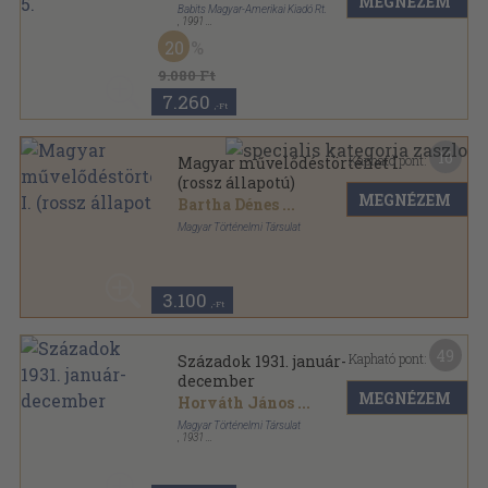
MEGNÉZEM
Babits Magyar-Amerikai Kiadó Rt.
,
1991
Fűzött keménykötés
,
684
oldal
20
Magyar Művelődéstörténet sorozat
9.080 Ft
7.260
,-Ft
16
Kapható pont:
Magyar művelődéstörténet I.
(rossz állapotú)
MEGNÉZEM
Bartha Dénes
...
Magyar Történelmi Társulat
Aranyozott félbőr kötés
,
620
oldal
Magyar Művelődéstörténet sorozat
3.100
,-Ft
49
Kapható pont:
Századok 1931. január-
december
MEGNÉZEM
Horváth János
...
Magyar Történelmi Társulat
,
1931
Könyvkötői vászonkötés
,
460
oldal
Századok sorozat