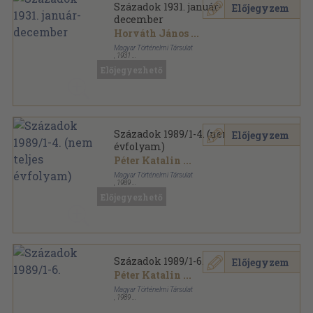
Századok 1931. január-
Előjegyzem
december
Horváth János
...
Magyar Történelmi Társulat
,
1931
Könyvkötői kötés
,
460
oldal
Előjegyezhető
Századok sorozat
Századok 1989/1-4. (nem teljes
Előjegyzem
évfolyam)
Péter Katalin
...
Magyar Történelmi Társulat
,
1989
Könyvkötői kötés
,
559
oldal
Előjegyezhető
Századok sorozat
Századok 1989/1-6.
Előjegyzem
Péter Katalin
...
Magyar Történelmi Társulat
,
1989
Ragasztott papírkötés
,
738
oldal
Századok sorozat