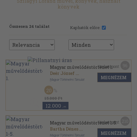
Szilágyi Lóránd művei, könyvek, használt
könyvek
Összesen 24 találat
Kaphatók előre:
96
Kapható pont:
Magyar művelődéstörténet 1.
Deér József
...
MEGNÉZEM
Magyar Történelmi Társulat
Aranyozott félbőr kötés
,
636
oldal
20
Magyar Művelődéstörténet sorozat
15.000 Ft
12.000
,-Ft
210
Kapható pont:
Magyar művelődéstörténet 1-5.
Bartha Dénes
...
MEGNÉZEM
Magyar Történelmi Társulat