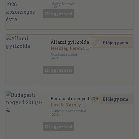
Légrády Testvérek
,
1926
Tűzött kötés
,
464
oldal
Előjegyezhető
A Pesti Hirlap Nagy Naptára sorozat
Állami gyilkolda
Előjegyzem
Herczeg Ferenc
...
Fapadoskonyv.hu Kft.
,
2011
Ragasztott papírkötés
,
346
oldal
Fantasztikus magyarok sorozat
Előjegyezhető
Budapesti negyed 2010/1-4.
Előjegyzem
Lovik Károly
...
Budapest Főváros Levéltára
,
2010
Ragasztott papírkötés
,
1678
oldal
Budapesti Negyed sorozat
Előjegyezhető