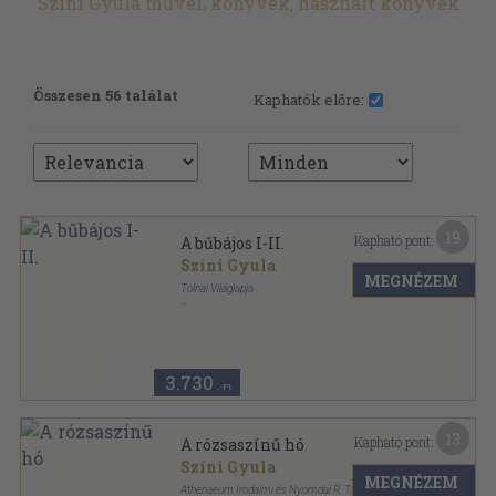
Színi Gyula művei, könyvek, használt könyvek
Összesen 56 találat
Kaphatók előre:
19
Kapható pont:
A bűbájos I-II.
Színi Gyula
MEGNÉZEM
Tolnai Világlapja
Fűzött papírkötés
,
318
oldal
Tolnai regénytára sorozat
3.730
,-Ft
13
Kapható pont:
A rózsaszínű hó
Színi Gyula
MEGNÉZEM
Athenaeum Irodalmi és Nyomdai R. T.