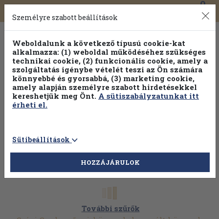
0
Toggle
Főmenü
Könyveink
navigation
Személyre szabott beállítások
Weboldalunk a következő típusú cookie-kat
alkalmazza: (1) weboldal működéséhez szükséges
technikai cookie, (2) funkcionális cookie, amely a
szolgáltatás igénybe vételét teszi az Ön számára
könnyebbé és gyorsabbá, (3) marketing cookie,
amely alapján személyre szabott hirdetésekkel
kereshetjük meg Önt.
A sütiszabályzatunkat itt
érheti el.
Sütibeállítások
HOZZÁJÁRULOK
További szűrők