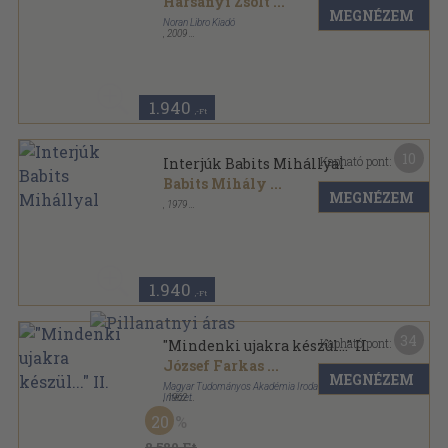
Harsányi Zsolt
...
MEGNÉZEM
Noran Libro Kiadó
,
2009
Fűzött kemény papírkötés
,
398
oldal
Novella sorozat
1.940
,-Ft
10
Kapható pont:
Interjúk Babits Mihállyal
Babits Mihály
...
MEGNÉZEM
,
1979
Fűzött kemény papírkötés
,
246
oldal
1.940
,-Ft
34
Kapható pont:
"Mindenki ujakra készül..." II.
József Farkas
...
MEGNÉZEM
Magyar Tudományos Akadémia Irodalomtörténeti
Intézet
,
1962
Fűzött keménykötés
,
970
oldal
20
Irodalom-szocializmus sorozat
8.580 Ft