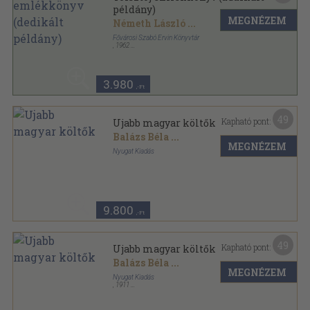
példány)
MEGNÉZEM
Németh László
...
Fővárosi Szabó Ervin Könyvtár
,
1962
Vászon
,
501
oldal
3.980
,-Ft
49
Kapható pont:
Ujabb magyar költők
Balázs Béla
...
MEGNÉZEM
Nyugat Kiadás
Könyvkötői vászonkötés
,
175
oldal
9.800
,-Ft
49
Kapható pont:
Ujabb magyar költők
Balázs Béla
...
MEGNÉZEM
Nyugat Kiadás
,
1911
Könyvkötői papírkötés
,
175
oldal