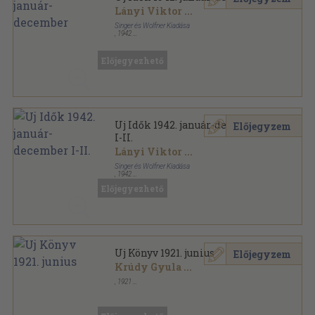
Lányi Viktor
...
Singer és Wolfner Kiadása
,
1942
Könyvkötői kötés
,
1560
oldal
Uj Idők sorozat
Előjegyezhető
Uj Idők 1942. január-december
Előjegyzem
I-II.
Lányi Viktor
...
Singer és Wolfner Kiadása
,
1942
Könyvkötői kötés
,
1560
oldal
Előjegyezhető
Uj Idők sorozat
Uj Könyv 1921. junius
Előjegyzem
Krúdy Gyula
...
,
1921
Tűzött kötés
,
64
oldal
Uj Könyv sorozat