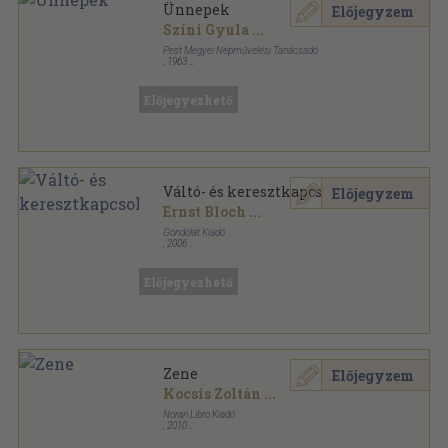
Ünnepek
Előjegyzem
Színi Gyula
...
Pest Megyei Népművelési Tanácsadó
,
1963
Tűzött kötés
,
64
oldal
Előjegyezhető
Váltó- és keresztkapcsolások
Előjegyzem
Ernst Bloch
...
Gondolat Kiadó
,
2006
Ragasztott papírkötés
,
520
oldal
Mű-helyek sorozat
Előjegyezhető
Zene
Előjegyzem
Kocsis Zoltán
...
Noran Libro Kiadó
,
2010
Fűzött kemény papírkötés
,
287
oldal
Novella sorozat