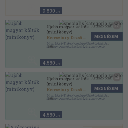
9.800
,-Ft
37
Kapható pont:
Ujabb magyar költők
(minikönyv)
MEGNÉZEM
Keresztury Dezső
...
54. sz. Ságvári Endre Nyomdaipari Szakközépiskola
és Szakmunkásképző Intézet-Szikra Lapnyomda
,
1988
Ragasztott kemény papírkötés
,
187
oldal
Irodalmi ritkaságok betűhív kiadásban sorozat
4.580
,-Ft
23
Kapható pont:
Ujabb magyar költők
(minikönyv)
MEGNÉZEM
Keresztury Dezső
...
54. sz. Ságvári Endre Nyomdaipari Szakközépiskola
és Szakmunkásképző Intézet-Szikra Lapnyomda
,
1988
Ragasztott kemény papírkötés
,
187
oldal
Irodalmi ritkaságok betűhív kiadásban sorozat
4.580
,-Ft