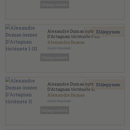
Előjegyezhető
Alexandre Dumas összes
Előjegyzem
D'Artagnan története I-III.
Alexandre Dumas
Szukits Könyvkiadó
Fűzött kemény papírkötés
,
2653
oldal
Előjegyezhető
Alexandre Dumas összes
Előjegyzem
D'Artagnan története II.
Alexandre Dumas
Szukits Könyvkiadó
Fűzött kemény papírkötés
,
938
oldal
Előjegyezhető