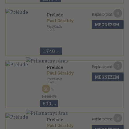
9
Kapható pont:
Prélude
Paul Géraldy
MEGNÉZEM
Révai Kiadás
,
1941
Plüss könyvkötői kötés
,
95
oldal
1.740
,-Ft
3
Kapható pont:
Prélude
Paul Géraldy
MEGNÉZEM
Révai Kiadás
,
1941
Könyvkötői kötés
,
95
oldal
50
1.180 Ft
590
,-Ft
8
Kapható pont:
Prélude
Paul Géraldy