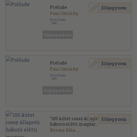
Prélude
Előjegyzem
Paul Géraldy
Révai Kiadás
,
1942
Bársony
,
95
oldal
Előjegyezhető
Prélude
Előjegyzem
Paul Géraldy
Révai Kiadás
,
1941
Könyvkötői vászonkötés
,
95
oldal
Előjegyezhető
"100 kötet rossz állapotú
Előjegyzem
háború előtti magyar
szépirodalmi mű"
Révész Béla
...