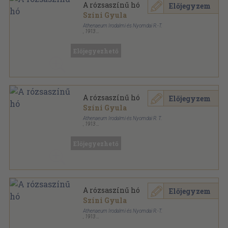
A rózsaszínű hó
Előjegyzem
Színi Gyula
Athenaeum Irodalmi és Nyomdai R.-T.
,
1913
Könyvkötői kötés
,
383
oldal
Előjegyezhető
A rózsaszínű hó
Előjegyzem
Színi Gyula
Athenaeum Irodalmi és Nyomdai R. T.
,
1913
Vászon
,
383
oldal
Athenaeum könyvtár sorozat
Előjegyezhető
A rózsaszínű hó
Előjegyzem
Színi Gyula
Athenaeum Irodalmi és Nyomdai R.-T.
,
1913
Aranyozott gerincű kiadói vászonkötés
,
383
oldal