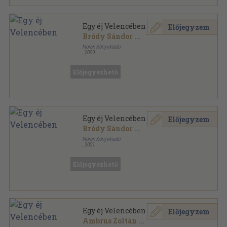
Egy éj Velencében
Előjegyzem
Bródy Sándor
...
Noran Könyvkiadó
,
2009
Fűzött kemény papírkötés
,
206
oldal
Városok városok sorozat
Előjegyezhető
Egy éj Velencében
Előjegyzem
Bródy Sándor
...
Noran Könyvkiadó
,
2001
Fűzött kemény papírkötés
,
206
oldal
Városok városok sorozat
Előjegyezhető
Egy éj Velencében
Előjegyzem
Ambrus Zoltán
...