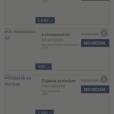
,
1913
Vászon
,
383
oldal
1.640
,-Ft
5
Kapható pont:
A rózsaszínű hó
Színi Gyula
MEGNÉZEM
Athenaeum Irodalmi és Nyomdai R.-T.
,
1913
Aranyozott gerincű kiadói vászonkötés
,
383
oldal
980
,-Ft
9
Kapható pont:
Előjáték az élethez
Paul Géraldy
MEGNÉZEM
K.u.K. Könyvkiadó
,
2001
Bársony
,
103
oldal
1.180
,-Ft