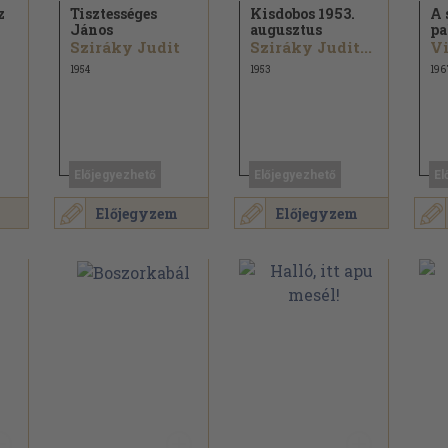
z
Tisztességes
Kisdobos 1953.
A 
János
augusztus
pa
Sziráky Judit
Sziráky Judit...
Vi
1954
1953
196
Előjegyezhető
Előjegyezhető
El
Előjegyzem
Előjegyzem