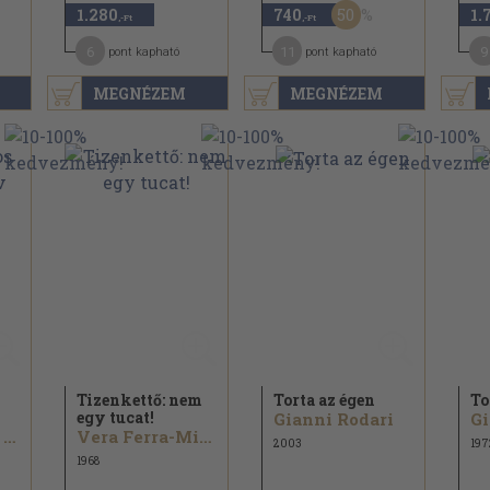
50
1.280
740
1.
,-Ft
,-Ft
6
11
9
pont kapható
pont kapható
MEGNÉZEM
MEGNÉZEM
Tizenkettő: nem
Torta az égen
To
egy tucat!
Gianni Rodari
Gi
Romankovics András...
Vera Ferra-Mikura
2003
197
1968