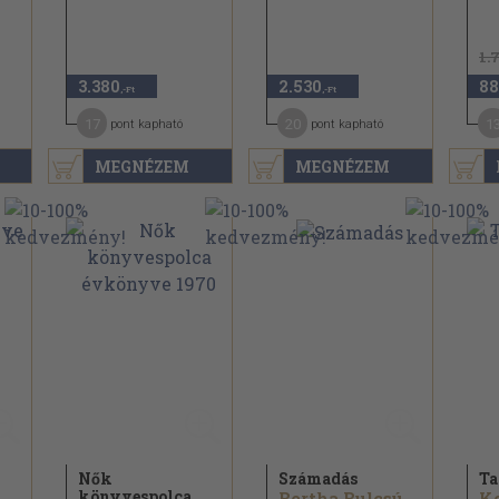
1.
3.380
2.530
88
,-Ft
,-Ft
17
20
1
pont kapható
pont kapható
MEGNÉZEM
MEGNÉZEM
Nők
Számadás
Ta
könyvespolca
Bertha Bulcsú...