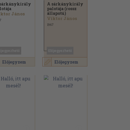
sárkánykirály
A sárkánykirály
lotája
palotája (rossz
állapotú)
ktor János
Viktor János
7
1967
őjegyezhető
Előjegyezhető
Előjegyzem
Előjegyzem