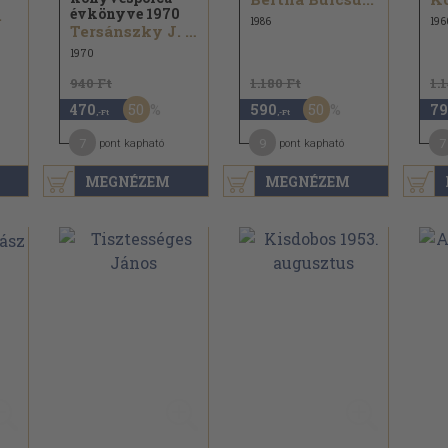
évkönyve 1970
.
1986
196
Tersánszky J. Jenő...
1970
940 Ft
1.180 Ft
1.
50
50
470
590
79
,-Ft
,-Ft
7
9
7
pont kapható
pont kapható
MEGNÉZEM
MEGNÉZEM