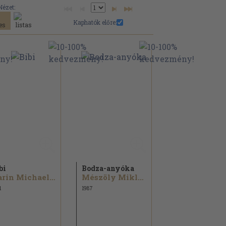
Nézet:
Kaphatók előre:
bi
Bodza-anyóka
Karin Michaelis
Mészöly Miklós...
1
1987