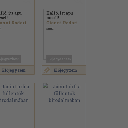
lló, itt apu
Halló, itt apu
sél!
mesél!
anni Rodari
Gianni Rodari
6
2002
őjegyezhető
Előjegyezhető
Előjegyzem
Előjegyzem