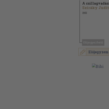
A csillagvadás
Sziráky Judit
1955
Előjegyezhető
Előjegyzem