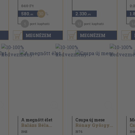
840 Ft
2.
30
580
2.330
1.
,-Ft
,-Ft
5
12
1
pont kapható
pont kapható
MEGNÉZEM
MEGNÉZEM
A megnőtt élet
Csupa új mese
Mé
Balázs Béla...
Rónay György...
Cs
1965
1976
196