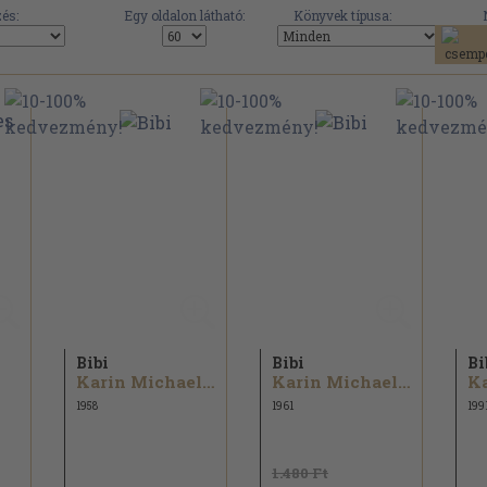
és:
Egy oldalon látható:
Könyvek típusa:
Bibi
Bibi
Bi
Karin Michaelis
Karin Michaelis
1958
1961
199
1.480 Ft