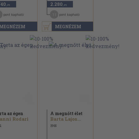
740
2.280
,-Ft
,-Ft
11
pont kapható
pont kapható
MEGNÉZEM
MEGNÉZEM
rta az égen
A megnőtt élet
anni Rodari
Barta Lajos...
2
1965