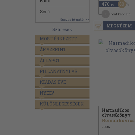
Krimi
60
470
,-Ft
Sci-fi
4
pont kapható
összes témakör >>
MEGNÉZEM
Szűrések
MOST ÉRKEZETT
ÁR SZERINT
ÁLLAPOT
PILLANATNYI ÁR
KIADÁS ÉVE
NYELV
KÜLÖNLEGESSÉGEK
Harmadikos
olvasókönyv
2006