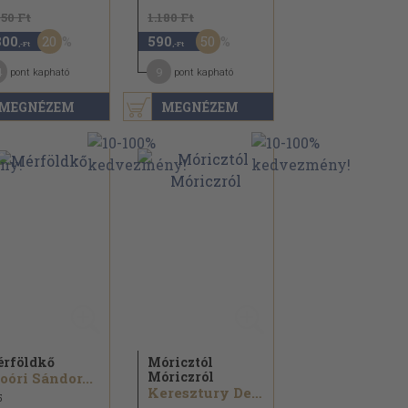
250 Ft
1.180 Ft
20
50
800
590
,-Ft
,-Ft
4
9
pont kapható
pont kapható
MEGNÉZEM
MEGNÉZEM
rföldkő
Móricztól
Móriczról
oóri Sándor...
Keresztury Dezső...
5