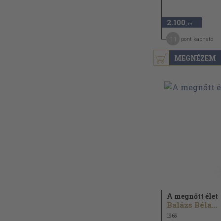
2.100
,-Ft
11
pont kapható
MEGNÉZEM
A megnőtt élet
Balázs Béla...
1965