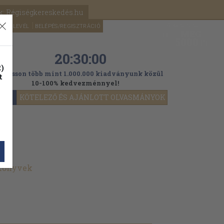
k: Régiségkereskedés.hu
A kosaram
HÍRLEVÉL
BELÉPÉS/REGISZTRÁCIÓ
MÉG
0
5000
Ft
20:29:58
)
ogasson több mint 1.000.000 kiadványunk közül
t
10-100% kedvezménnyel!
YOK
KÖTELEZŐ ÉS AJÁNLOTT OLVASMÁNYOK
 könyvek