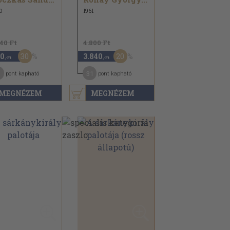
0
1961
140 Ft
4.800 Ft
30
20
0
3.840
,-Ft
,-Ft
31
pont kapható
pont kapható
MEGNÉZEM
MEGNÉZEM