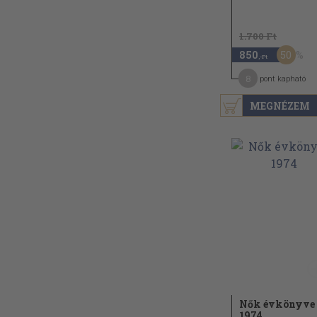
1.700 Ft
50
850
,-Ft
8
pont kapható
MEGNÉZEM
Nők évkönyve
1974