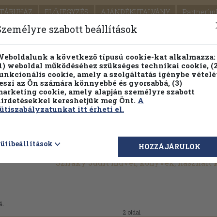
TÁRUHÁZ
ELŐJEGYZÉS
AJÁNDÉKUTALVÁNY
Partnerün
SZÁLLÍTÁS
SEGÍTSÉG
Személyre szabott beállítások
Részletes kereső
Témaköri fa
eboldalunk a következő típusú cookie-kat alkalmazza:
1) weboldal működéséhez szükséges technikai cookie, (2
Vál
unkcionális cookie, amely a szolgáltatás igénybe vételé
eszi az Ön számára könnyebbé és gyorsabbá, (3)
arketing cookie, amely alapján személyre szabott
PILLANATNYI ÁRAINK
FENNTARTHATÓ OLVASMÁN
irdetésekkel kereshetjük meg Önt.
A
ütiszabályzatunkat itt érheti el.
ütibeállítások
HOZZÁJÁRULOK
Sziráky Judit művei, könyvek, használt
4.
2 oldal