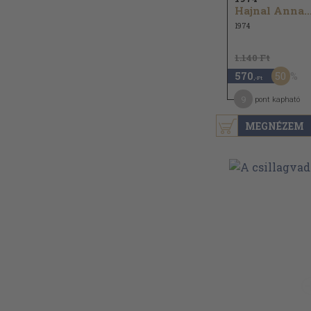
Hajnal Anna..
1974
1.140 Ft
50
570
,-Ft
9
pont kapható
MEGNÉZEM