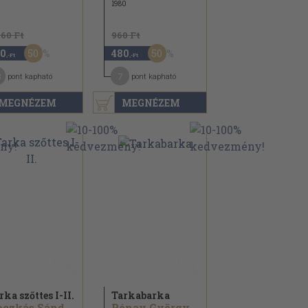
1980
760 Ft
960 Ft
50
50
0
480
,-Ft
,-Ft
3
7
pont kapható
pont kapható
MEGNÉZEM
MEGNÉZEM
rka szőttes I-II.
Tarkabarka
Koczkás Sándor...
Rónay György...