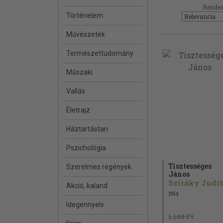
Rendez
Történelem
Művészetek
Természettudomány
Műszaki
Vallás
Életrajz
Háztartástan
Pszichológia
Tisztességes
Szerelmes regények
János
Sziráky Judit
Akció, kaland
1954
Idegennyelv
1.180 Ft