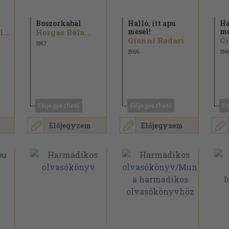
Boszorkabál
Halló, itt apu
Ha
mesél!
me
Karin Michaelis
Horgas Béla...
Gianni Rodari
Gi
1987
1966
196
Előjegyezhető
Előjegyezhető
El
Előjegyzem
Előjegyzem