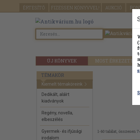
ÉRTESÍTŐ
FIZESSEN
KÖNYVVEL!
AUKCIÓ
PON
W
(
f
t
m
ÚJ KÖNYVEK
MOST ÉRKEZETT
h
s
TÉMAKÖR
Kiemelt témaköreink
S
Dedikált, aláírt
kiadványok
Regény, novella,
elbeszélés
Gyermek- és ifjúsági
1-60 találat, összesen 7
irodalom