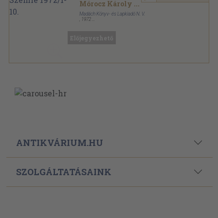
Mórocz Károly
...
Madách Könyv- és Lapkiadó N. V.
,
1972
Tűzött kötés
,
958
oldal
Irodalmi Szemle sorozat
Előjegyezhető
ANTIKVÁRIUM.HU
SZOLGÁLTATÁSAINK