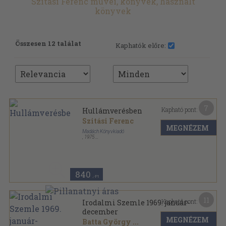
Szitási Ferenc művei, könyvek, használt
könyvek
Összesen 12 találat
Kaphatók előre:
7
Kapható pont:
Hullámverésben
Szitási Ferenc
MEGNÉZEM
Madách Könyvkiadó
,
1975
Ragasztott papírkötés
,
46
oldal
840
,-Ft
11
Kapható pont:
Irodalmi Szemle 1969. január-
december
MEGNÉZEM
Batta György
...