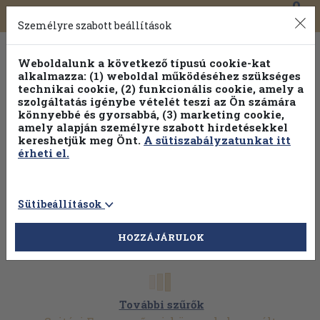
0
Toggle
Főmenü
Könyveink
navigation
Személyre szabott beállítások
Weboldalunk a következő típusú cookie-kat
alkalmazza: (1) weboldal működéséhez szükséges
technikai cookie, (2) funkcionális cookie, amely a
szolgáltatás igénybe vételét teszi az Ön számára
könnyebbé és gyorsabbá, (3) marketing cookie,
Válogasson több mint 30 000 kötet közül
amely alapján személyre szabott hirdetésekkel
Hobbi témakörökben
20% kedvezménnyel!
kereshetjük meg Önt.
A sütiszabályzatunkat itt
érheti el.
Sütibeállítások
HOZZÁJÁRULOK
További szűrők