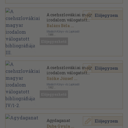
A csehszlovákiai magyar
Előjegyzem
irodalom válogatott
bibliográfiája III.
Balázs Béla
...
Madách Könyv- és Lapkiadó
,
1986
Vászon
,
764
oldal
Előjegyezhető
A csehszlovákiai magyar
Előjegyzem
irodalom válogatott
bibliográfiája IV/1-2.
Szőke József
...
Madách Könyv- és Lapkiadó
,
1992
Vászon
,
1095
oldal
Előjegyezhető
Agydaganat
Előjegyzem
Duba Gyula
...