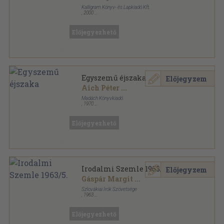
Kalligram Könyv- és Lapkiadó Kft.
,
2000
Fűzött kemény papírkötés
,
350
oldal
Előjegyezhető
Egyszemű éjszaka
Előjegyzem
Aich Péter
...
Madách Könyvkiadó
,
1970
Fűzött papírkötés
,
175
oldal
Előjegyezhető
Irodalmi Szemle 1963/5.
Előjegyzem
Gáspár Margit
...
Szlovákiai Írók Szövetsége
,
1963
Ragasztott papírkötés
,
109
oldal
Irodalmi Szemle sorozat
Előjegyezhető