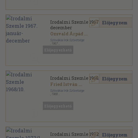
Irodalmi Szemle 1967. január-
Előjegyzem
december
Ozsvald Árpád
...
Szlovákiai Írók Szövetsége
,
1967
Ragasztott papírkötés
,
958
oldal
Előjegyezhető
Irodalmi Szemle sorozat
Irodalmi Szemle 1968/10.
Előjegyzem
Fried István
...
Szlovákiai Írók Szövetsége
,
1968
Ragasztott papírkötés
,
96
oldal
Irodalmi Szemle sorozat
Előjegyezhető
Irodalmi Szemle 1972/1-10.
Előjegyzem