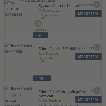
8
Kapható pont:
Egy szerelem története
V. Groszman
MEGNÉZEM
Új Magyar Könyvkiadó
,
1955
Félvászon
,
484
oldal
20
1.180 Ft
940
,-Ft
15
Kapható pont:
Elbeszélések 1863-1886
Lev Tolsztoj
MEGNÉZEM
Magyar Helikon
,
1965
Vászon
,
792
oldal
Lev Tolsztoj művei sorozat
2.980
,-Ft
7
Kapható pont:
Elbeszélések és egyéb prózai
munkák
MEGNÉZEM
A. Sz. Puskin
Szikra Könyvkiadó-Új Magyar Könyvkiadó