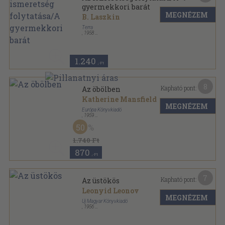
gyermekkori barát
MEGNÉZEM
B. Laszkin
Terra
,
1958
Tűzött kötés
,
47
oldal
Kétnyelvű Kis Könyvtár sorozat
1.240
,-Ft
8
Kapható pont:
Az öbölben
Katherine Mansfield
MEGNÉZEM
Európa Könyvkiadó
,
1959
Ragasztott papírkötés
,
231
oldal
50
Kétnyelvű olcsó könyvtár sorozat
1.740 Ft
870
,-Ft
7
Kapható pont:
Az üstökös
Leonyid Leonov
MEGNÉZEM
Új Magyar Könyvkiadó
,
1956
Félvászon
,
334
oldal