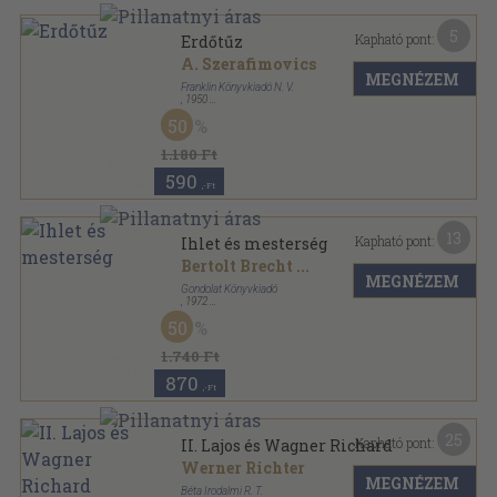
5
Kapható pont:
Erdőtűz
A. Szerafimovics
MEGNÉZEM
Franklin Könyvkiadó N. V.
,
1950
Félvászon
,
205
oldal
50
1.180 Ft
590
,-Ft
13
Kapható pont:
Ihlet és mesterség
Bertolt Brecht
...
MEGNÉZEM
Gondolat Könyvkiadó
,
1972
Vászon
,
482
oldal
50
1.740 Ft
870
,-Ft
25
Kapható pont:
II. Lajos és Wagner Richard
Werner Richter
MEGNÉZEM
Béta Irodalmi R. T.