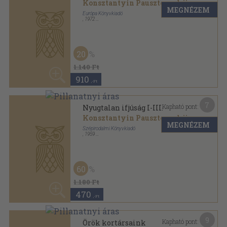
470
,-Ft
9
Kapható pont:
Örök kortársaink
Nyikolaj Vasziljevics Gogol
...
MEGNÉZEM
Európa Könyvkiadó
,
1988
Ragasztott papírkötés
,
378
oldal
50
Diákkönyvtár sorozat
1.140 Ft
570
,-Ft
13
Kapható pont:
Orosz elbeszélők
Csehov
...
MEGNÉZEM
Móra Ferenc Ifjúsági Könyvkiadó
,
1994
Fűzött keménykötés
,
235
oldal
A novellairodalom gyöngyszemei sorozat
1.630
,-Ft
6
Kapható pont:
Pöttöm Frikk, a hegedűs