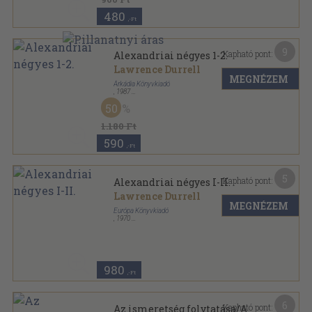
480
,-Ft
9
Kapható pont:
Alexandriai négyes 1-2.
Lawrence Durrell
MEGNÉZEM
Árkádia Könyvkiadó
,
1987
Ragasztott papírkötés
,
1138
oldal
50
Alexandriai négyes sorozat
1.180 Ft
590
,-Ft
5
Kapható pont:
Alexandriai négyes I-II.
Lawrence Durrell
MEGNÉZEM
Európa Könyvkiadó
,
1970
Vászon
,
1129
oldal
Alexandriai négyes sorozat
980
,-Ft
6
Kapható pont:
Az ismeretség folytatása/A