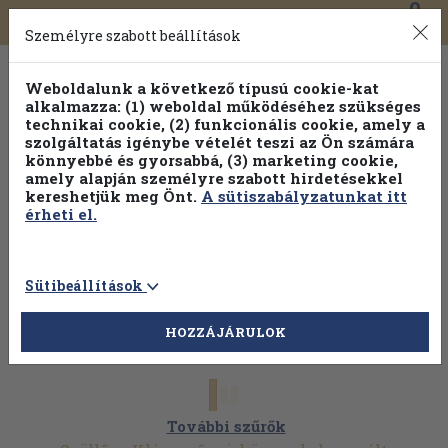
0
Toggle
Főmenü
Könyveink
navigation
Személyre szabott beállítások
Weboldalunk a következő típusú cookie-kat
alkalmazza: (1) weboldal működéséhez szükséges
technikai cookie, (2) funkcionális cookie, amely a
szolgáltatás igénybe vételét teszi az Ön számára
könnyebbé és gyorsabbá, (3) marketing cookie,
amely alapján személyre szabott hirdetésekkel
kereshetjük meg Önt.
A sütiszabályzatunkat itt
érheti el.
Sütibeállítások
HOZZÁJÁRULOK
További szűrők