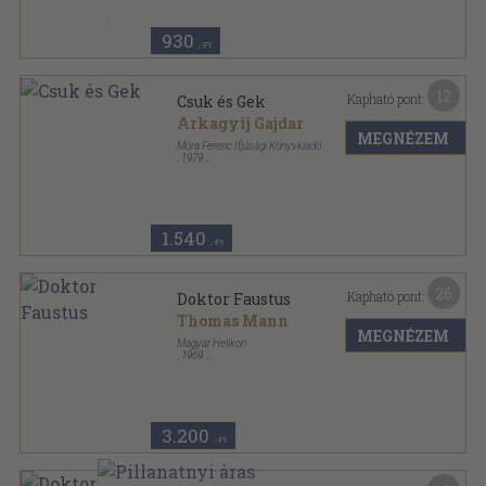
930
,-Ft
12
Kapható pont:
Csuk és Gek
Arkagyij Gajdar
MEGNÉZEM
Móra Ferenc Ifjúsági Könyvkiadó
,
1979
Varrott keménykötés
,
76
oldal
Már tudok olvasni! sorozat
1.540
,-Ft
26
Kapható pont:
Doktor Faustus
Thomas Mann
MEGNÉZEM
Magyar Helikon
,
1969
Vászon
,
669
oldal
Thomas Mann művei sorozat
3.200
,-Ft