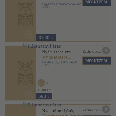
3.550
,-Ft
9
Kapható pont:
Nyári szerelem
Vajda Miklós
...
MEGNÉZEM
Móra Ferenc Ifjúsági Könyvkiadó
,
1965
Félvászon
,
327
oldal
50
1.180 Ft
590
,-Ft
9
Kapható pont:
Nyugtalan ifjúság
Konsztantyin Pausztovszkij
MEGNÉZEM
Európa Könyvkiadó
,
1958
Vászon
,
607
oldal
50
1.140 Ft
570
,-Ft
6
Kapható pont:
Nyugtalan ifjúság