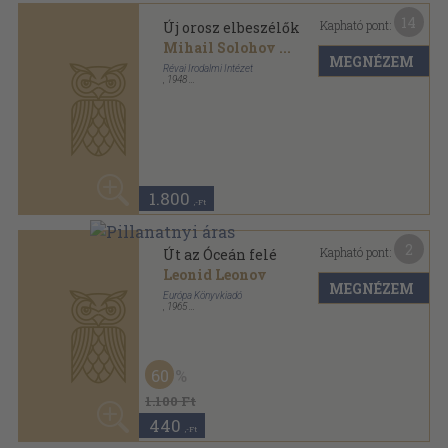
Mutass többet
ANTIKVÁRIUM.HU
SZOLGÁLTATÁSAINK
ELÉRHETŐSÉGEINK