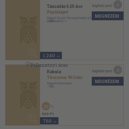
14
Kapható pont:
Új orosz elbeszélők
Mihail Solohov
...
MEGNÉZEM
Révai Irodalmi Intézet
,
1948
Félvászon
,
432
oldal
1.800
,-Ft
2
Kapható pont:
Út az Óceán felé
Leonid Leonov
MEGNÉZEM
Európa Könyvkiadó
,
1965
Könyvkötői kötés
,
641
oldal
60
1.100 Ft
440
,-Ft