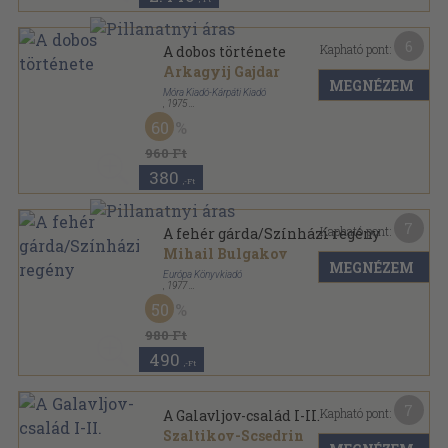
6
Kapható pont:
A dobos története
Arkagyij Gajdar
MEGNÉZEM
Móra Kiadó-Kárpáti Kiadó
,
1975
Vászon
,
349
oldal
60
960 Ft
380
,-Ft
7
Kapható pont:
A fehér gárda/Színházi regény
Mihail Bulgakov
MEGNÉZEM
Európa Könyvkiadó
,
1977
Vászon
,
737
oldal
50
980 Ft
490
,-Ft
7
Kapható pont:
A Galavljov-család I-II.
Szaltikov-Scsedrin