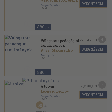
Vlagyimir Korolenko
MEGNÉZEM
Európa Könyvkiadó
,
1974
Vászon
,
491
oldal
880
,-Ft
4
Kapható pont:
Válogatott pedagógiai
tanulmányok
MEGNÉZEM
A. Sz. Makarenko
Tankönyvkiadó
,
1951
Ragasztott papírkötés
,
300
oldal
880
,-Ft
7
Kapható pont:
A tolvaj
Leonyid Leonov
MEGNÉZEM
Európa Könyvkiadó
,
1962
Vászon
,
647
oldal
50
960 Ft