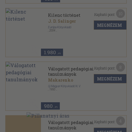
10
Kapható pont:
Kilenc történet
J. D. Salinger
MEGNÉZEM
Európa Könyvkiadó
,
2004
Fűzött kemény papírkötés
,
237
oldal
1.980
,-Ft
8
Kapható pont:
Válogatott pedagógiai
tanulmányok
MEGNÉZEM
Makarenko
Új Magyar Könyvkiadó N. V.
,
1950
Félvászon
,
322
oldal
980
,-Ft
4
Kapható pont:
Válogatott pedagógiai
tanulmányok