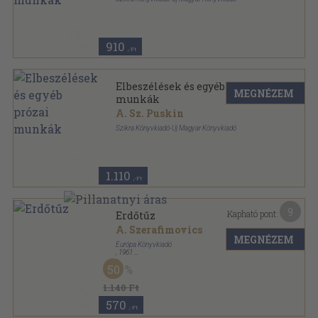
Vászon
,
517
oldal
Puskin Válogatott Művei sorozat
910
,-Ft
Elbeszélések és egyéb prózai
MEGNÉZEM
munkák
A. Sz. Puskin
Szikra Könyvkiadó-Új Magyar Könyvkiadó
Vászon
,
517
oldal
Puskin Válogatott Művei sorozat
1.110
,-Ft
9
Kapható pont:
Erdőtűz
A. Szerafimovics
MEGNÉZEM
Európa Könyvkiadó
,
1961
Vászon
,
253
oldal
50
1.140 Ft
570
,-Ft