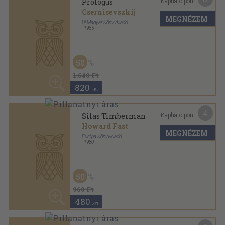
6
Kapható pont:
Silas Timberman
Howard Fast
MEGNÉZEM
Új Magyar Könyvkiadó
,
1955
Félvászon
,
246
oldal
60
960 Ft
380
,-Ft
7
Kapható pont:
Silas Timberman
Howard Fast
MEGNÉZEM
Európa Könyvkiadó
,
1980
Ragasztott papírkötés
,
323
oldal
Európa Zsebkönyvek sorozat
50
960 Ft
480
,-Ft