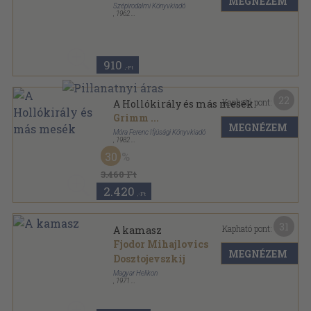
MEGNÉZEM
Szépirodalmi Könyvkiadó
,
1962
Tűzött kötés
,
450
oldal
Olcsó könyvtár sorozat
910
,-Ft
22
Kapható pont:
A Hollókirály és más mesék
Grimm
...
MEGNÉZEM
Móra Ferenc Ifjúsági Könyvkiadó
,
1982
Fűzött kemény papírkötés
,
332
oldal
30
3.460 Ft
2.420
,-Ft
31
Kapható pont:
A kamasz
Fjodor Mihajlovics
MEGNÉZEM
Dosztojevszkij
Magyar Helikon
,
1971
Vászon
,
655
oldal
Dosztojevszkij művei sorozat