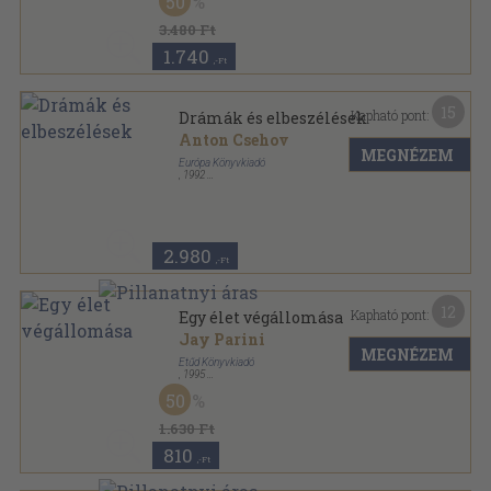
50
3.480 Ft
1.740
,-Ft
15
Kapható pont:
Drámák és elbeszélések
Anton Csehov
MEGNÉZEM
Európa Könyvkiadó
,
1992
Fűzött keménykötés
,
780
oldal
A Világirodalom Klasszikusai sorozat
2.980
,-Ft
12
Kapható pont:
Egy élet végállomása
Jay Parini
MEGNÉZEM
Etűd Könyvkiadó
,
1995
Ragasztott papírkötés
,
290
oldal
50
1.630 Ft
810
,-Ft