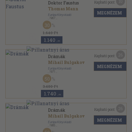
10
Kapható pont:
Doktor Faustus
Thomas Mann
MEGNÉZEM
Európa Könyvkiadó
,
1967
Fűzött keménykötés
,
635
oldal
30
1.640 Ft
1.140
,-Ft
26
Kapható pont:
Drámák
Mihail Bulgakov
MEGNÉZEM
Európa Könyvkiadó
,
1971
Vászon
,
441
oldal
50
Drámák sorozat
3.480 Ft
1.740
,-Ft
26
Kapható pont:
Drámák
Mihail Bulgakov
MEGNÉZEM
Európa Könyvkiadó
,
1985
Vászon
,
435
oldal
Drámák sorozat