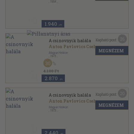
,
1954
Vászon
,
391
oldal
1.940
,-Ft
26
Kapható pont:
A csinovnyik halála
Anton Pavlovics Csehov
MEGNÉZEM
Magyar Helikon
,
1973
Nyl kötés
,
609
oldal
30
Csehov művei sorozat
4.100 Ft
2.870
,-Ft
20
Kapható pont:
A csinovnyik halála
Anton Pavlovics Csehov
MEGNÉZEM
Magyar Helikon
,
1973
Vászon
,
609
oldal
Csehov művei sorozat
2.440
,-Ft