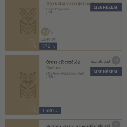
Illyés Gyula
...
MEGNÉZEM
Móra Ferenc Ifjúsági Könyvkiadó
,
1977
Ragasztott papírkötés
,
137
oldal
Hol volt, hol nem volt... sorozat
1.180
,-Ft
9
Kapható pont:
Madárlátta cipó
Prisvin
MEGNÉZEM
Ifjúsági Könyvkiadó
,
1954
Varrott papírkötés
,
79
oldal
Kispajtások Mesekönyve sorozat
1.840
,-Ft
12
Kapható pont: