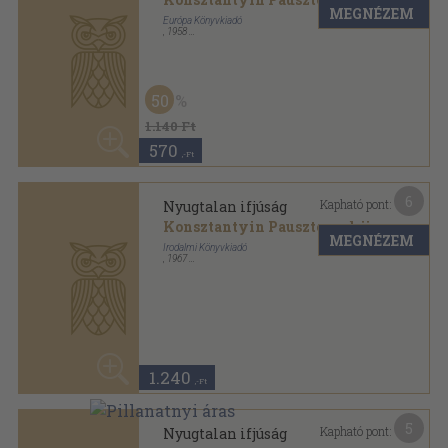
Konsztantyin Pausztovszkij
MEGNÉZEM
Irodalmi Könyvkiadó
,
1967
Fűzött papírkötés
,
563
oldal
Horizont sorozat
1.240
,-Ft
5
Kapható pont:
Nyugtalan ifjúság
Konsztantyin Pausztovszkij
MEGNÉZEM
Európa Könyvkiadó
,
1972
Vászon
,
697
oldal
20
1.140 Ft
910
,-Ft
7
Kapható pont:
Nyugtalan ifjúság I-III.
Konsztantyin Pausztovszkij
MEGNÉZEM
Szépirodalmi Könyvkiadó
,
1959
Tűzött kötés
,
756
oldal
60
Olcsó könyvtár sorozat
1.180 Ft