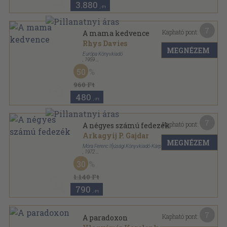
3.880
,-Ft
7
Kapható pont:
A mama kedvence
Rhys Davies
MEGNÉZEM
Európa Könyvkiadó
,
1959
Fűzött papírkötés
,
137
oldal
50
Modern könyvtár sorozat
960 Ft
480
,-Ft
7
Kapható pont:
A négyes számú fedezék
Arkagyij P. Gajdar
MEGNÉZEM
Móra Ferenc Ifjúsági Könyvkiadó-Kárpáti Könyvkiadó
,
1972
Fűzött kemény papírkötés
,
315
oldal
30
1.140 Ft
790
,-Ft
7
Kapható pont:
A paradoxon