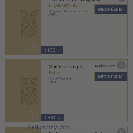
Prológus
Csernisevszkij
MEGNÉZEM
Új Magyar Könyvkiadó
,
1955
Aranyozott kiadói félvászon
,
406
oldal
Orosz remekírók sorozat
50
1.640 Ft
820
,-Ft
4
Kapható pont:
Silas Timberman
Howard Fast
MEGNÉZEM
Európa Könyvkiadó
,
1980
Könyvkötői kötés
,
323
oldal
Európa Zsebkönyvek sorozat
50
960 Ft
480
,-Ft