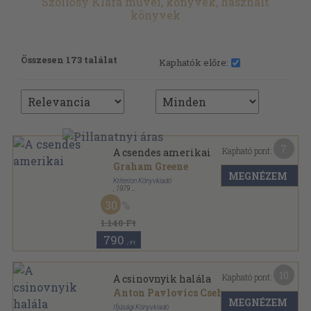
Szöllősy Klára művei, könyvek, használt
könyvek
Összesen 173 találat
Kaphatók előre:
7
Kapható pont:
A csendes amerikai
Graham Greene
MEGNÉZEM
Kriterion Könyvkiadó
,
1979
Félvászon
,
684
oldal
30
Horizont Könyvek sorozat
1.140 Ft
790
,-Ft
10
Kapható pont:
A csinovnyik halála
Anton Pavlovics Csehov
MEGNÉZEM
Ifjúsági Könyvkiadó