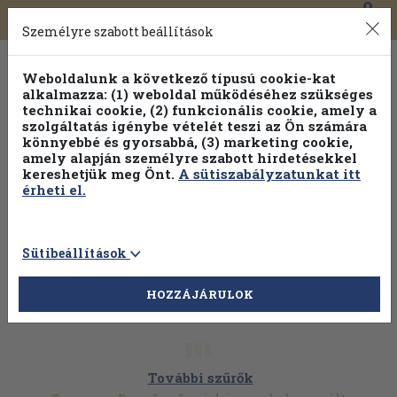
0
Toggle
Főmenü
Könyveink
navigation
Személyre szabott beállítások
Weboldalunk a következő típusú cookie-kat
alkalmazza: (1) weboldal működéséhez szükséges
technikai cookie, (2) funkcionális cookie, amely a
szolgáltatás igénybe vételét teszi az Ön számára
könnyebbé és gyorsabbá, (3) marketing cookie,
Válogasson több mint 1.000.000 kiadványunk közül
10-
amely alapján személyre szabott hirdetésekkel
100% kedvezménnyel!
kereshetjük meg Önt.
A sütiszabályzatunkat itt
érheti el.
Sütibeállítások
HOZZÁJÁRULOK
További szűrők