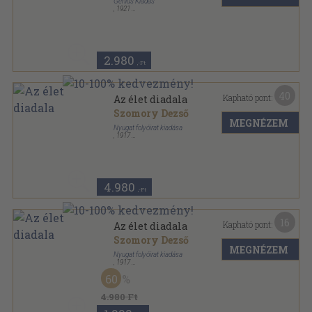
Genius Kiadás
,
1921
Varrott keménykötés
,
104
oldal
2.980
,-Ft
40
Kapható pont:
Az élet diadala
Szomory Dezső
MEGNÉZEM
Nyugat folyóirat kiadása
,
1917
Félvászon
,
84
oldal
4.980
,-Ft
16
Kapható pont:
Az élet diadala
Szomory Dezső
MEGNÉZEM
Nyugat folyóirat kiadása
,
1917
Könyvkötői kötés
,
84
oldal
60
4.980 Ft