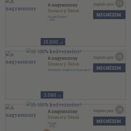
75
Kapható pont:
A nagyasszony
Szomory Dezső
MEGNÉZEM
Nyugat Kiadása
,
1910
Színezett egész vászonkötés
,
208
oldal
A Nyugat könyvei sorozat
15.000
,-Ft
18
Kapható pont:
A nagyasszony
Szomory Dezső
MEGNÉZEM
Athenaeum Irodalmi és Nyomdai R.-Társulat
Vászon
,
199
oldal
Korunk mesterei sorozat
3.580
,-Ft
38
Kapható pont:
A nagyasszony
Szomory Dezső
MEGNÉZEM
Nyugat
,
1910
Műbőr
,
208
oldal