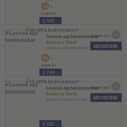
Ragasztott papírkötés
,
271
oldal
20
2.980 Ft
2.380
,-Ft
14
Kapható pont:
Levelek egy barátnőmhöz
Szomory Dezső
MEGNÉZEM
Athenaeum Irodalmi és Nyomdai R.-T.
Vászon
,
247
oldal
50
5.480 Ft
2.740
,-Ft
23
Kapható pont:
Levelek egy barátnőmhöz
Szomory Dezső
MEGNÉZEM
Athenaeum Irodalmi és Nyomdai R.-T.
Könyvkötői papírkötés
,
247
oldal
4.580
,-Ft