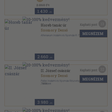
2.860 Ft
1.430
,-Ft
13
Kapható pont:
Horeb tanár úr
Szomory Dezső
MEGNÉZEM
Athenaeum Irodalmi és Nyomdai R.-T.
Könyvkötői vászonkötés
,
185
oldal
2.660
,-Ft
32
Kapható pont:
II. József császár
Szomory Dezső
MEGNÉZEM
Pallas Irodalmi és Nyomdai Részvénytársaság-Révai
Testvérek
,
1918
Könyvkötői kötés
,
111
oldal
A Habsburg drámák sorozat
3.980
,-Ft