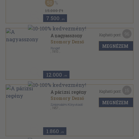
50
15.000 Ft
7.500
,-Ft
96
Kapható pont:
A nagyasszony
Szomory Dezső
MEGNÉZEM
Nyugat
,
1910
Vászon
,
208
oldal
12.000
,-Ft
15
Kapható pont:
A párizsi regény
Szomory Dezső
MEGNÉZEM
Szépirodalmi Könyvkiadó
,
1957
Félvászon
,
486
oldal
1.860
,-Ft