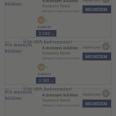
Kapható pont:
A mennyei küldönc
Szomory Dezső
MEGNÉZEM
Athenaeum Irodalmi és Nyomdai R. T.
Aranyozott kiadói egész vászonkötés
,
202
oldal
50
4.480 Ft
2.240
,-Ft
20
Kapható pont:
A mennyei küldönc
Szomory Dezső
MEGNÉZEM
Athenaeum Irodalmi és Nyomdai R.-T.
Vászon
,
202
oldal
50
Korunk mesterei sorozat
4.360 Ft
2.180
,-Ft
22
Kapható pont:
A mennyei küldönc
Szomory Dezső
MEGNÉZEM
Athenaeum Irodalmi és Nyomdai R. T.
Vászon
,
202
oldal
Korunk mesterei sorozat