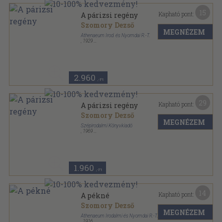
15
Kapható pont:
A párizsi regény
Szomory Dezső
MEGNÉZEM
Athenaeum Irod. és Nyomdai R.-T.
,
1929
Vászon
,
478
oldal
2.960
,-Ft
29
Kapható pont:
A párizsi regény
Szomory Dezső
MEGNÉZEM
Szépirodalmi Könyvkiadó
,
1969
Vászon
,
369
oldal
1.960
,-Ft
14
Kapható pont:
A pékné
Szomory Dezső
MEGNÉZEM
Athenaeum Irodalmi és Nyomdai R.-T.
,
1916