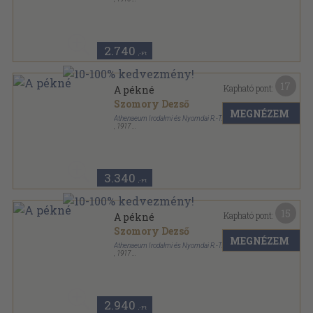
Könyvkötői kötés
,
210
oldal
2.740
,-Ft
17
Kapható pont:
A pékné
Szomory Dezső
MEGNÉZEM
Athenaeum Irodalmi és Nyomdai R.-T.
,
1917
Könyvkötői kötés
,
172
oldal
3.340
,-Ft
15
Kapható pont:
A pékné
Szomory Dezső
MEGNÉZEM
Athenaeum Irodalmi és Nyomdai R.-T.
,
1917
Vászon
,
172
oldal
Magyar irók könyvtára sorozat
2.940
,-Ft