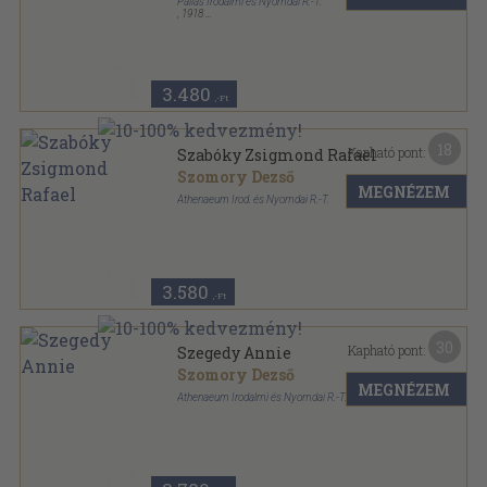
Pallas Irodalmi és Nyomdai R.-T.
,
1918
Félvászon
,
136
oldal
3.480
,-Ft
18
Kapható pont:
Szabóky Zsigmond Rafael
Szomory Dezső
MEGNÉZEM
Athenaeum Irod. és Nyomdai R.-T.
Varrott papírkötés
,
126
oldal
3.580
,-Ft
30
Kapható pont:
Szegedy Annie
Szomory Dezső
MEGNÉZEM
Athenaeum Irodalmi és Nyomdai R.-T.
Könyvkötői papírkötés
,
101
oldal