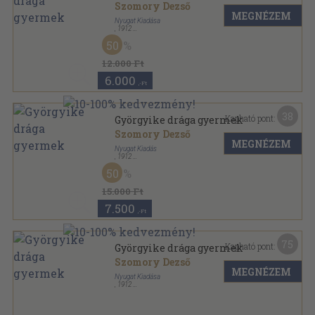
Szomory Dezső
MEGNÉZEM
Nyugat Kiadása
,
1912
Könyvkötői kötés
,
157
oldal
50
12.000 Ft
6.000
,-Ft
38
Kapható pont:
Györgyike drága gyermek
Szomory Dezső
MEGNÉZEM
Nyugat Kiadás
,
1912
Vászon
,
157
oldal
50
15.000 Ft
7.500
,-Ft
75
Kapható pont:
Györgyike drága gyermek
Szomory Dezső
MEGNÉZEM
Nyugat Kiadása
,
1912
Félvászon
,
157
oldal