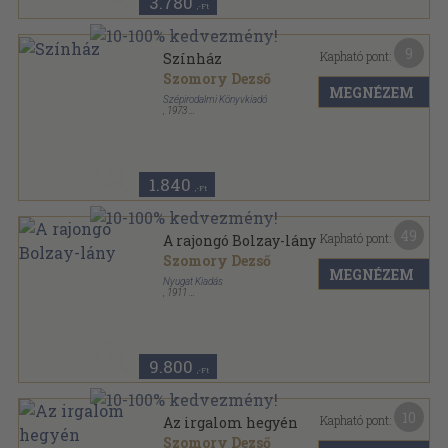
3.780
,-Ft
9
Kapható pont:
Színház
Szomory Dezső
MEGNÉZEM
Szépirodalmi Könyvkiadó
,
1973
Vászon
,
824
oldal
1.840
,-Ft
49
Kapható pont:
A rajongó Bolzay-lány
Szomory Dezső
MEGNÉZEM
Nyugat Kiadás
,
1911
Félvászon
,
163
oldal
9.800
,-Ft
10
Kapható pont:
Az irgalom hegyén
Szomory Dezső