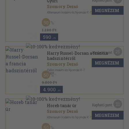
Kapható pont:
Gyuri
Szomory Dezső
MEGNÉZEM
Athenaeum Irodalmi és Nyomdai R.-T.
Vászon
,
260
oldal
50
1.180 Ft
590
,-Ft
25
Kapható pont:
Harry Russel-Dorsan a francia
hadszintérről
MEGNÉZEM
Szomory Dezső
Pallas Irodalmi és Nyomdai R.-T.
,
1918
50
Könyvkötői vászonkötés
,
261
oldal
9.800 Ft
4.900
,-Ft
21
Kapható pont:
Horeb tanár úr
Szomory Dezső
MEGNÉZEM
Athenaeum Irodalmi és Nyomdai R.-T.
Vászon
,
185
oldal
50