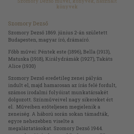
Szomory Dezső művei, könyvek, használt
könyvek
Szomory Dezső
Szomory Dezső 1869. június 2-án született
Budapesten, magyar író, drámaíró.
Főbb művei: Péntek este (1896), Bella (1913),
Matuska (1918), Királydrámák (1927), Takáts
Alice (1930)
Szomory Dezső eredetileg zenei pályán
indult el, majd hamarosan az írás felé fordult,
számos irodalmi folyóirat munkatársakét
dolgozott. Színműveivel nagy sikereket ért
el. Műveiben erőteljesen megjelenik a
zeneiség. A háború során sokan támadták,
egyre nehezebben viselte a
megaláztatásokat. Szomory Dezső 1944.