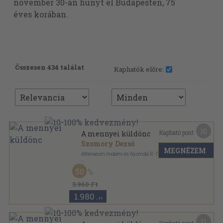
november 30-án hunyt el Budapesten, 75
éves korában.
Összesen 434 találat
Kaphatók előre:
10
Kapható pont:
A mennyei küldönc
Szomory Dezső
MEGNÉZEM
Athenaeum Irodalmi és Nyomdai R.-T.
Könyvkötői vászonkötés
,
202
oldal
50
3.960 Ft
1.980
,-Ft
11