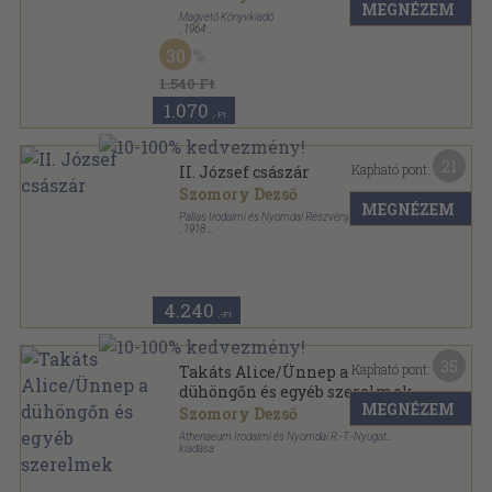
MEGNÉZEM
Magvető Könyvkiadó
,
1964
Vászon
,
553
oldal
30
1.540 Ft
1.070
,-Ft
21
Kapható pont:
II. József császár
Szomory Dezső
MEGNÉZEM
Pallas Irodalmi és Nyomdai Részvénytársaság
,
1918
Tűzött kötés
,
111
oldal
A Habsburg drámák sorozat
4.240
,-Ft
35
Kapható pont:
Takáts Alice/Ünnep a
dühöngőn és egyéb szerelmek
MEGNÉZEM
Szomory Dezső
Athenaeum Irodalmi és Nyomdai R.-T.-Nyugat
kiadása
Könyvkötői vászonkötés
,
241
oldal