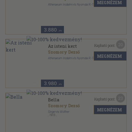
MEGNÉZEM
Athenaeum Irodalmi és Nyomdai R.-Társ.
Könyvkötői kötés
,
225
oldal
3.880
,-Ft
20
Kapható pont:
Az isteni kert
Szomory Dezső
MEGNÉZEM
Athenaeum Irodalmi és Nyomdai R.-Társ.
Könyvkötői vászonkötés
,
227
oldal
3.980
,-Ft
23
Kapható pont:
Bella
Szomory Dezső
MEGNÉZEM
Singer és Wolfner
,
1913
Varrott papírkötés
,
160
oldal