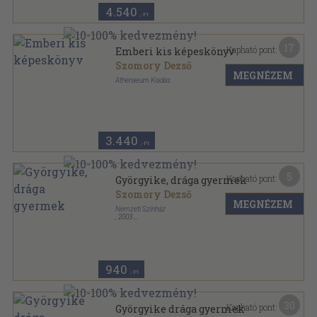
4.540
,-Ft
17
Kapható pont:
Emberi kis képeskönyv
Szomory Dezső
MEGNÉZEM
Athenaeum Kiadás
Vászon
,
288
oldal
3.440
,-Ft
5
Kapható pont:
Györgyike, drága gyermek
Szomory Dezső
MEGNÉZEM
Nemzeti Színház
,
2003
Tűzött kötés
,
20
oldal
940
,-Ft
30
Kapható pont:
Györgyike drága gyermek