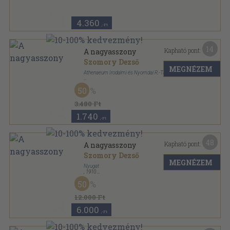
4.360
,-Ft
14
Kapható pont:
A nagyasszony
Szomory Dezső
MEGNÉZEM
Athenaeum Irodalmi és Nyomdai R.-Társulat
Vászon
,
199
oldal
50
Korunk mesterei sorozat
3.480 Ft
1.740
,-Ft
48
Kapható pont:
A nagyasszony
Szomory Dezső
MEGNÉZEM
Nyugat
,
1910
Könyvkötői kötés
,
208
oldal
50
12.000 Ft
6.000
,-Ft