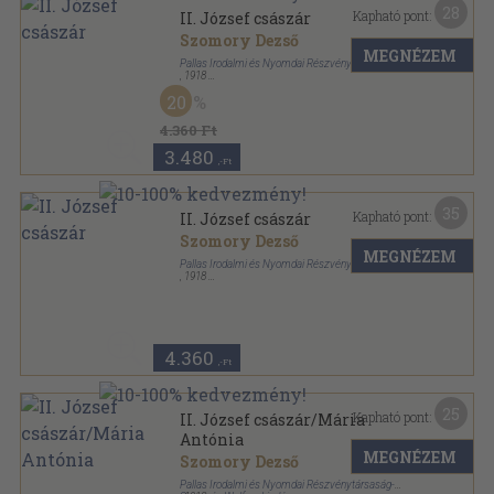
28
Kapható pont:
II. József császár
Szomory Dezső
MEGNÉZEM
Pallas Irodalmi és Nyomdai Részvénytársaság
,
1918
Varrott papírkötés
,
111
oldal
20
A Habsburg drámák sorozat
4.360 Ft
3.480
,-Ft
35
Kapható pont:
II. József császár
Szomory Dezső
MEGNÉZEM
Pallas Irodalmi és Nyomdai Részvénytársaság
,
1918
Félvászon
,
111
oldal
A Habsburg drámák sorozat
4.360
,-Ft
25
Kapható pont:
II. József császár/Mária
Antónia
MEGNÉZEM
Szomory Dezső
Pallas Irodalmi és Nyomdai Részvénytársaság-