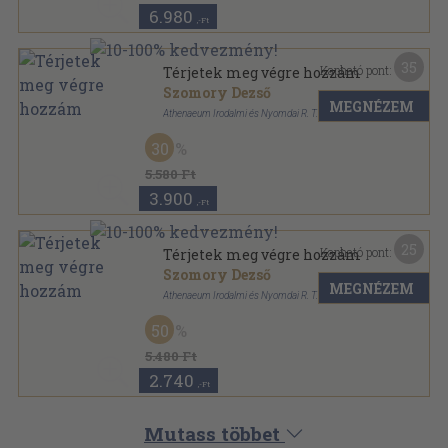
6.980
,-Ft
35
Kapható pont:
Térjetek meg végre hozzám
Szomory Dezső
MEGNÉZEM
Athenaeum Irodalmi és Nyomdai R. T.
Vászon
,
157
oldal
30
5.580 Ft
3.900
,-Ft
25
Kapható pont:
Térjetek meg végre hozzám
Szomory Dezső
MEGNÉZEM
Athenaeum Irodalmi és Nyomdai R. T.
Aranyozott kiadói egész vászonkötés
,
160
oldal
50
5.480 Ft
2.740
,-Ft
Mutass többet