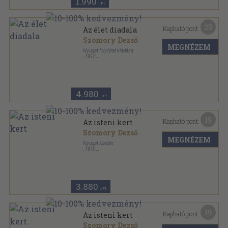
1.990
,-Ft
25
Kapható pont:
Az élet diadala
Szomory Dezső
MEGNÉZEM
Nyugat folyóirat kiadása
,
1917
Félvászon
,
84
oldal
4.980
,-Ft
19
Kapható pont:
Az isteni kert
Szomory Dezső
MEGNÉZEM
Nyugat Kiadás
,
1910
Könyvkötői kötés
,
195
oldal
3.880
,-Ft
19
Kapható pont:
Az isteni kert
Szomory Dezső