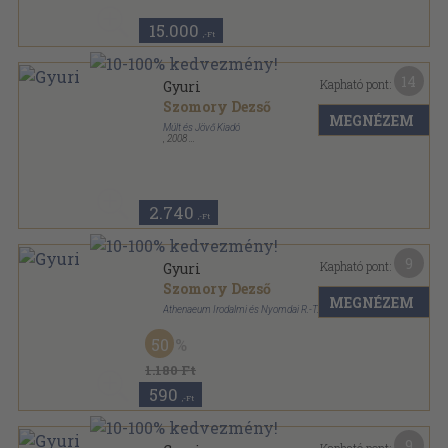
15.000
,-Ft
14
Kapható pont:
Gyuri
Szomory Dezső
MEGNÉZEM
Múlt és Jövő Kiadó
,
2008
Fűzött kemény papírkötés
,
366
oldal
Szomory Dezső művei sorozat
2.740
,-Ft
9
Kapható pont:
Gyuri
Szomory Dezső
MEGNÉZEM
Athenaeum Irodalmi és Nyomdai R.-T.
Vászon
,
260
oldal
50
Athenaeum 2 pengős regények sorozat
1.180 Ft
590
,-Ft
9