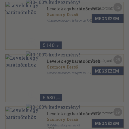
26
Kapható pont:
Levelek egy barátnőmhöz
Szomory Dezső
MEGNÉZEM
Athenaeum Irodalmi és Nyomdai R.-T.
Varrott papírkötés
,
247
oldal
5.140
,-Ft
28
Kapható pont:
Levelek egy barátnőmhöz
Szomory Dezső
MEGNÉZEM
Athenaeum Irodalmi és Nyomdai R.-T.
Vászon
,
247
oldal
Korunk könyvei sorozat
5.580
,-Ft
19
Kapható pont:
Levelek egy barátnőmhöz
Szomory Dezső
MEGNÉZEM
Új Palatinus Könyvesház Kft.
,
2002