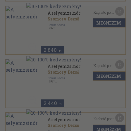
14
Kapható pont:
A selyemzsinór
Szomory Dezső
MEGNÉZEM
Genius Kiadás
,
1921
Félvászon Gottermayer kötés
,
104
oldal
2.840
,-Ft
12
Kapható pont:
A selyemzsinór
Szomory Dezső
MEGNÉZEM
Genius Kiadás
,
1921
Félvászon
,
104
oldal
2.440
,-Ft
15
Kapható pont:
A selyemzsinór
Szomory Dezső
MEGNÉZEM