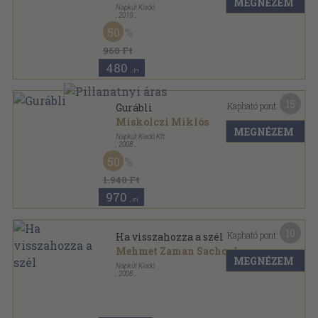
MEGNÉZEM
Napkút Kiadó
,
2010
Ragasztott papírkötés
,
124
oldal
50
960 Ft
480
,-Ft
15
Kapható pont:
Gurábli
Miskolczi Miklós
MEGNÉZEM
Napkút Kiadó Kft.
,
2008
Fűzött kemény papírkötés
,
150
oldal
50
1.940 Ft
970
,-Ft
10
Kapható pont:
Ha visszahozza a szél
Mehmet Zaman Sachoglu
MEGNÉZEM
Napkút Kiadó
,
2008
Ragasztott papírkötés
,
132
oldal