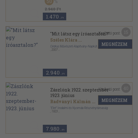
50
2.940 Ft
1.470
,-Ft
15
Kapható pont:
"Mit látsz egy íróasztalon?"
Széles Klára
...
MEGNÉZEM
Cédrus Művészeti Alapítvány-Napkút Kiadó
,
2007
Fűzött papírkötés
,
639
oldal
2.940
,-Ft
40
Kapható pont:
Zászlónk 1922. szeptember-
1923. június
MEGNÉZEM
Radványi Kálmán
...
"Élet" Irodalmi és Nyomda Részvénytársaság
,
1923
Könyvkötői kötés
,
160
oldal
Zászlónk sorozat
7.980
,-Ft