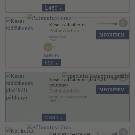
1.480
,-Ft
9
Kapható pont:
Kései rádöbbenés
Fodor András
MEGNÉZEM
Masszi Kiadó
,
2001
Ragasztott papírkötés
,
72
oldal
50
1.180 Ft
590
,-Ft
12
Kapható pont:
Kései rádöbbenés (dedikált
példány)
MEGNÉZEM
Fodor András
Masszi Lap- és Könyvkiadó Kft.
,
2001
Ragasztott papírkötés
,
72
oldal
2.340
,-Ft
15
Kapható pont:
Két kuruc beszélget