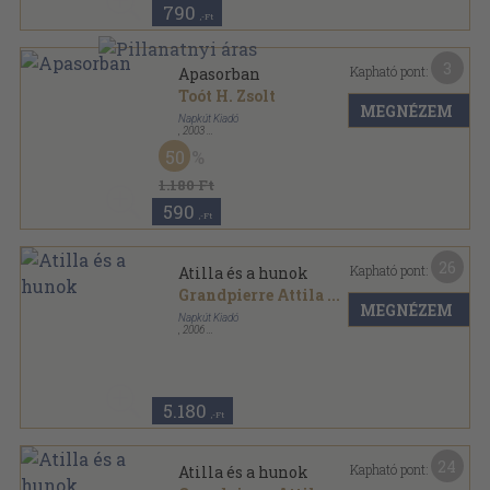
790
,-Ft
3
Kapható pont:
Apasorban
Toót H. Zsolt
MEGNÉZEM
Napkút Kiadó
,
2003
Ragasztott papírkötés
,
109
oldal
50
1.180 Ft
590
,-Ft
26
Kapható pont:
Atilla és a hunok
Grandpierre Attila
...
MEGNÉZEM
Napkút Kiadó
,
2006
Fűzött kemény papírkötés
,
258
oldal
5.180
,-Ft
24
Kapható pont:
Atilla és a hunok