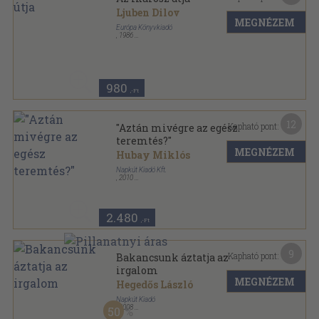
Ljuben Dilov
MEGNÉZEM
Európa Könyvkiadó
,
1986
Ragasztott papírkötés
,
633
oldal
980
,-Ft
12
Kapható pont:
"Aztán mivégre az egész
teremtés?"
MEGNÉZEM
Hubay Miklós
Napkút Kiadó Kft.
,
2010
Ragasztott papírkötés
,
245
oldal
2.480
,-Ft
9
Kapható pont:
Bakancsunk áztatja az
irgalom
MEGNÉZEM
Hegedős László
Napkút Kiadó
,
2008
50
Ragasztott papírkötés
,
150
oldal