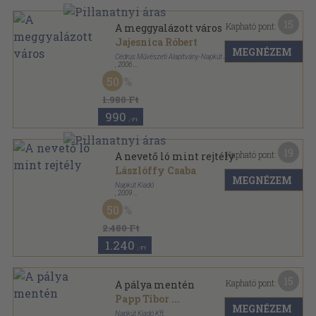
15
Kapható pont:
A meggyalázott város
Jajesnica Róbert
MEGNÉZEM
Cédrus Művészeti Alapítvány-Napkút Kiadó
,
2006
Ragasztott papírkötés
,
103
oldal
50
1.980 Ft
990
,-Ft
19
Kapható pont:
A nevető ló mint rejtély
Lászlóffy Csaba
MEGNÉZEM
Napkút Kiadó
,
2009
Ragasztott papírkötés
,
296
oldal
50
2.480 Ft
1.240
,-Ft
15
Kapható pont:
A pálya mentén
Papp Tibor
...
MEGNÉZEM
Napkút Kiadó Kft.