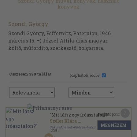
Szondi György művei, könyvek, használt
könyvek
Szondi György
Szondi György, Feffernitz, Paternion, 1946.
március 15. –) József Attila-díjas magyar
költő, műfordító, szerkesztő, bolgarista.
Összesen 390 találat
Kaphatók előre:
7
Kapható pont:
"Mit látsz egy íróasztalon?"
Széles Klára
...
MEGNÉZEM
Cédrus Művészeti Alapítvány-Napkút Kiadó
,
2008
Fűzött papírkötés
,
639
oldal