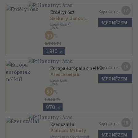
17
Kapható pont:
Erdélyi ősz
Székely János
...
MEGNÉZEM
Napkút Kiadó Kft.
,
2006
Ragasztott papírkötés
,
577
oldal
30
2.740 Ft
1.910
,-Ft
15
Kapható pont:
Európa európaiak nélkül
Ales Debeljak
MEGNÉZEM
Napkút Kiadó
,
2006
Ragasztott papírkötés
,
204
oldal
50
1.940 Ft
970
,-Ft
18
Kapható pont:
Ezer szállal
Padisák Mihály
MEGNÉZEM
Masszi Lap- és Könyvkiadó Kft.