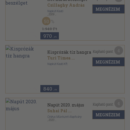
Csillaghy András
MEGNÉZEM
Napkút Kiadó
,
2009
Fűzött papírkötés
,
181
oldal
50
Beszélgetők könyvei sorozat
1.940 Ft
970
,-Ft
4
Kapható pont:
Kisprózák tíz hangra
Turi Tímea
...
MEGNÉZEM
Napkút Kiadó Kft.
Tűzött kötés
,
44
oldal
Káva téka-Napút-füzetek sorozat
840
,-Ft
4
Kapható pont:
Napút 2020. május
Suhai Pál
...
MEGNÉZEM
Cédrus Művészeti Alapítvány
,
2020
Ragasztott papírkötés
,
138
oldal
Napút sorozat