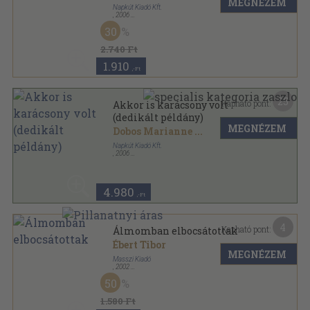
MEGNÉZEM
Napkút Kiadó Kft.
,
2006
Ragasztott papírkötés
,
312
oldal
30
2.740 Ft
1.910
,-Ft
25
Kapható pont:
Akkor is karácsony volt
(dedikált példány)
MEGNÉZEM
Dobos Marianne
...
Napkút Kiadó Kft.
,
2006
Fűzött keménykötés
,
312
oldal
4.980
,-Ft
4
Kapható pont:
Álmomban elbocsátottak
Ébert Tibor
MEGNÉZEM
Masszi Kiadó
,
2002
Ragasztott papírkötés
,
141
oldal
50
1.580 Ft