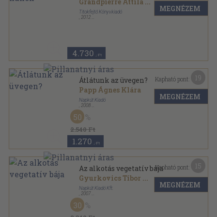
Grandpierre Attila
...
MEGNÉZEM
Titokfejtő Könyvkiadó
,
2012
Ragasztott papírkötés
,
258
oldal
4.730
,-Ft
19
Kapható pont:
Átlátunk az üvegen?
Papp Ágnes Klára
MEGNÉZEM
Napkút Kiadó
,
2008
Ragasztott papírkötés
,
327
oldal
50
2.540 Ft
1.270
,-Ft
15
Kapható pont:
Az alkotás vegetatív bája
Gyurkovics Tibor
...
MEGNÉZEM
Napkút Kiadó Kft.
,
2007
Fűzött papírkötés
,
117
oldal
30
Beszélgetők könyvei sorozat