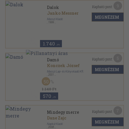
9
Kapható pont:
Dalok
Janko Messner
MEGNÉZEM
Masszi Kiadó
,
1999
Ragasztott papírkötés
,
126
oldal
Ikerkönyvek sorozat
1.740
,-Ft
5
Kapható pont:
Damó
Konczek József
MEGNÉZEM
Masszi Lap- és Könyvkiadó Kft.
,
2001
Ragasztott papírkötés
,
110
oldal
50
1.140 Ft
570
,-Ft
7
Kapható pont:
Mindegy merre
Dane Zajc
MEGNÉZEM
Napkút Kiadó
,
2008