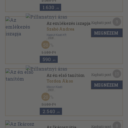
2.340 Ft
1.630
,-Ft
9
Kapható pont:
Az emlékezés iszapja
Szabó Andrea
MEGNÉZEM
Napkút Kiadó Kft.
,
2008
Ragasztott papírkötés
,
109
oldal
50
1.180 Ft
590
,-Ft
13
Kapható pont:
Az én első tanítóm
Tordon Ákos
MEGNÉZEM
Masszi Kiadó
,
2003
Fűzött kemény papírkötés
,
94
oldal
20
3.180 Ft
2.540
,-Ft
8
Kapható pont:
Az Ikárosz útja