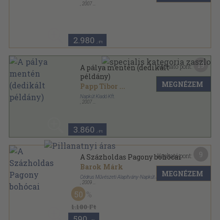
,
2007
Fűzött papírkötés
,
239
oldal
Beszélgetők könyvei sorozat
2.980
,-Ft
19
Kapható pont:
A pálya mentén (dedikált
példány)
MEGNÉZEM
Papp Tibor
...
Napkút Kiadó Kft.
,
2007
Fűzött papírkötés
,
239
oldal
Beszélgetők könyvei sorozat
3.860
,-Ft
9
Kapható pont:
A Százholdas Pagony bohócai
Barok Márk
MEGNÉZEM
Cédrus Művészeti Alapítvány-Napkút Kiadó
,
2009
Ragasztott papírkötés
,
93
oldal
50
1.180 Ft
590