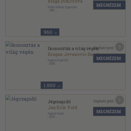
Blaga Dimitrova
MEGNÉZEM
Kráter Műhely Egyesület
,
1991
Ragasztott papírkötés
,
87
oldal
Bolgár írók sorozat
960
,-Ft
9
Kapható pont:
Ikonosztáz a világ végén
Dragan Jovanovic Danilov
MEGNÉZEM
Napkút Kiadó Kft.
,
2006
Ragasztott papírkötés
,
140
oldal
1.860
,-Ft
7
Kapható pont:
Jégcsapidő
Jan Erik Vold
MEGNÉZEM
Napkút Kiadó
,
2003
Ragasztott papírkötés
,
66
oldal