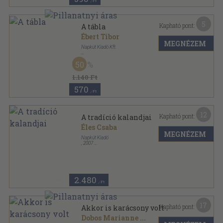
,-Ft
5
Kapható pont:
A tábla
Ébert Tibor
MEGNÉZEM
Napkút Kiadó Kft.
Tűzött kötés
,
36
oldal
50
Káva téka-Napút-füzetek sorozat
1.140 Ft
570
,-Ft
12
Kapható pont:
A tradíció kalandjai
Éles Csaba
MEGNÉZEM
Napkút Kiadó
,
2007
Ragasztott papírkötés
,
294
oldal
2.480
,-Ft
17
Kapható pont:
Akkor is karácsony volt
Dobos Marianne
...