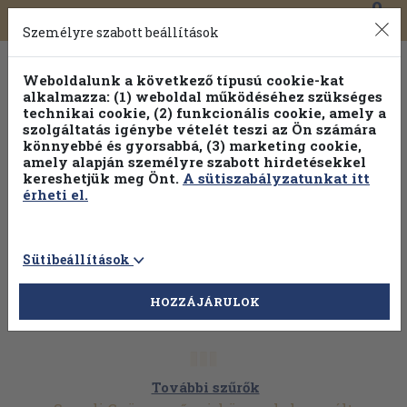
0
Toggle
Főmenü
Könyveink
navigation
Személyre szabott beállítások
Weboldalunk a következő típusú cookie-kat
alkalmazza: (1) weboldal működéséhez szükséges
technikai cookie, (2) funkcionális cookie, amely a
szolgáltatás igénybe vételét teszi az Ön számára
könnyebbé és gyorsabbá, (3) marketing cookie,
amely alapján személyre szabott hirdetésekkel
kereshetjük meg Önt.
A sütiszabályzatunkat itt
érheti el.
Sütibeállítások
HOZZÁJÁRULOK
További szűrők