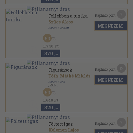
,-Ft
7
Kapható pont:
Fellebben a tunika
Szűcs Ákos
MEGNÉZEM
Napkút Kiadó Kft.
Tűzött kötés
,
44
oldal
50
Káva téka-Napút-füzetek sorozat
1.740 Ft
870
,-Ft
12
Kapható pont:
Figuránsok
Tóth-Máthé Miklós
MEGNÉZEM
Napkút Kiadó
,
2006
Ragasztott papírkötés
,
164
oldal
50
1.640 Ft
820
,-Ft
7
Kapható pont:
Föltett igaz
Kelemen Lajos