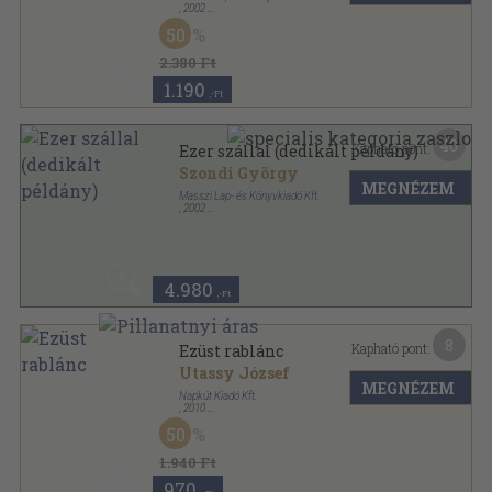
,
2002
Fűzött kemény papírkötés
,
317
oldal
50
2.380 Ft
1.190
,-Ft
40
Kapható pont:
Ezer szállal (dedikált példány)
Szondi György
MEGNÉZEM
Masszi Lap- és Könyvkiadó Kft.
,
2002
Fűzött kemény papírkötés
,
317
oldal
4.980
,-Ft
8
Kapható pont:
Ezüst rablánc
Utassy József
MEGNÉZEM
Napkút Kiadó Kft.
,
2010
Ragasztott papírkötés
,
242
oldal
50
1.940 Ft
970