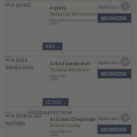
5
Kapható pont:
A gyűrű
Heinrich Wittenwiler
MEGNÉZEM
Cédrus Művészeti Alapítvány-Napkút Kiadó
,
2010
Ragasztott papírkötés
,
284
oldal
940
,-Ft
60
Kapható pont:
A Hold kardja alatt
Thomas Bernhard
MEGNÉZEM
Napkút Kiadó
,
2005
Ragasztott papírkötés
,
317
oldal
12.000
,-Ft
12
Kapható pont:
A lírikus 123 epilógja
Báthori Csaba
MEGNÉZEM
Napkút Kiadó Kft.
,
2006