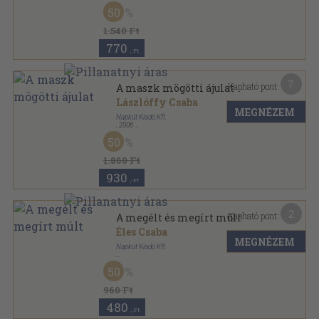
Ragasztott papírkötés
,
146
oldal
50
1.540 Ft
770
,-Ft
7
Kapható pont:
A maszk mögötti ájulat
Lászlóffy Csaba
MEGNÉZEM
Napkút Kiadó Kft.
,
2006
Ragasztott papírkötés
,
162
oldal
50
1.860 Ft
930
,-Ft
2
Kapható pont:
A megélt és megírt múlt
Éles Csaba
MEGNÉZEM
Napkút Kiadó Kft.
Fűzött papírkötés
,
20
oldal
50
Káva téka-Napút-füzetek sorozat
960 Ft
480
,-Ft