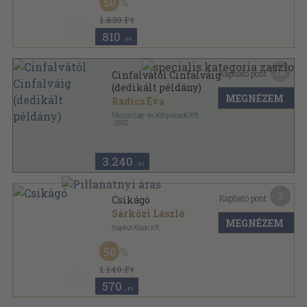
50
1.630 Ft
810
,-Ft
16
Kapható pont:
Cinfalvától Cinfalváig
(dedikált példány)
MEGNÉZEM
Radics Éva
Masszi Lap- és Könyvkiadó Kft.
,
2002
Ragasztott papírkötés
,
221
oldal
3.240
,-Ft
3
Kapható pont:
Csikágó
Sárközi László
MEGNÉZEM
Napkút Kiadó Kft.
Tűzött kötés
,
24
oldal
50
Káva téka-Napút-füzetek sorozat
1.140 Ft
570
,-Ft