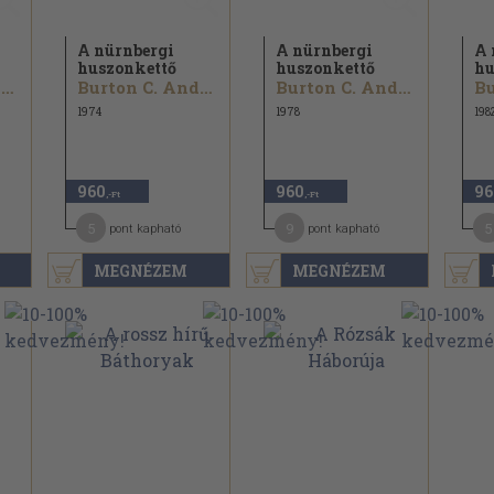
A nürnbergi
A nürnbergi
A 
huszonkettő
huszonkettő
hu
Burton C. Andrus
Burton C. Andrus
Burton C. Andrus
1974
1978
198
960
960
96
,-Ft
,-Ft
5
9
5
pont kapható
pont kapható
MEGNÉZEM
MEGNÉZEM