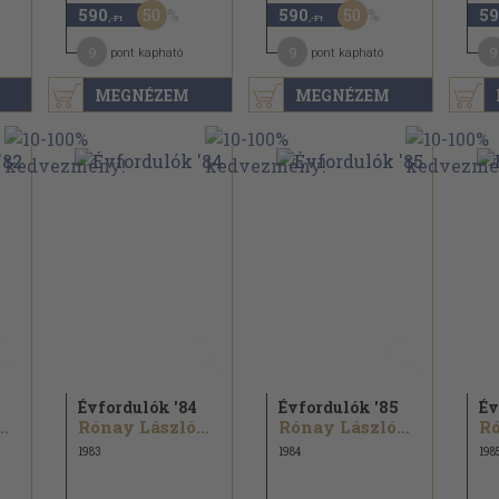
50
50
590
590
59
,-Ft
,-Ft
9
9
9
pont kapható
pont kapható
MEGNÉZEM
MEGNÉZEM
Évfordulók '84
Évfordulók '85
Év
..
Rónay László...
Rónay László...
Ró
1983
1984
198