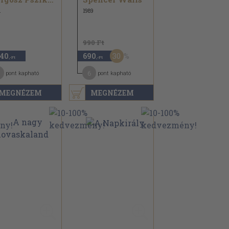
1
1989
990 Ft
30
140
690
,-Ft
,-Ft
6
pont kapható
pont kapható
MEGNÉZEM
MEGNÉZEM