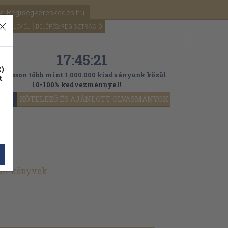
k: Régiségkereskedés.hu
A kosaram
HÍRLEVÉL
BELÉPÉS/REGISZTRÁCIÓ
MÉG
0
5000
Ft
17:45:19
)
ogasson több mint 1.000.000 kiadványunk közül
t
10-100% kedvezménnyel!
YOK
KÖTELEZŐ ÉS AJÁNLOTT OLVASMÁNYOK
ált könyvek