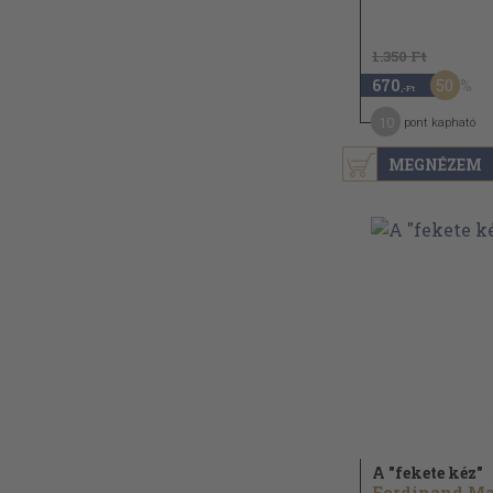
1.350 Ft
50
670
,-Ft
10
pont kapható
MEGNÉZEM
A "fekete kéz"
Ferdinand M