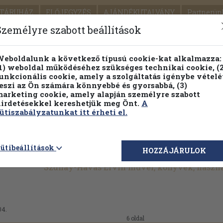
TÁRUHÁZ
ELŐJEGYZÉS
AJÁNDÉKUTALVÁNY
Partnerün
SZÁLLÍTÁS
SEGÍTSÉG
Személyre szabott beállítások
Részletes kereső
Témaköri fa
eboldalunk a következő típusú cookie-kat alkalmazza:
1) weboldal működéséhez szükséges technikai cookie, (2
Vál
unkcionális cookie, amely a szolgáltatás igénybe vételé
eszi az Ön számára könnyebbé és gyorsabbá, (3)
arketing cookie, amely alapján személyre szabott
PILLANATNYI ÁRAINK
FENNTARTHATÓ OLVASMÁN
irdetésekkel kereshetjük meg Önt.
A
ütiszabályzatunkat itt érheti el.
ütibeállítások
HOZZÁJÁRULOK
Szuhay-Havas Ervin művei, könyvek, haszn
04.
6 oldal