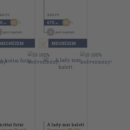
140 Ft
960 Ft
50
30
0
670
,-Ft
,-Ft
6
pont kapható
pont kapható
MEGNÉZEM
MEGNÉZEM
krétai futár
A lady már halott
Jorgosz Pszikhundakisz
Spencer Walls