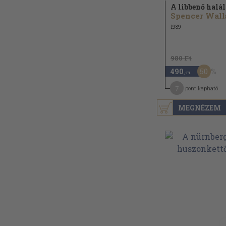
A libbenő halál
Spencer Wall
1989
980 Ft
50
490
,-Ft
7
pont kapható
MEGNÉZEM