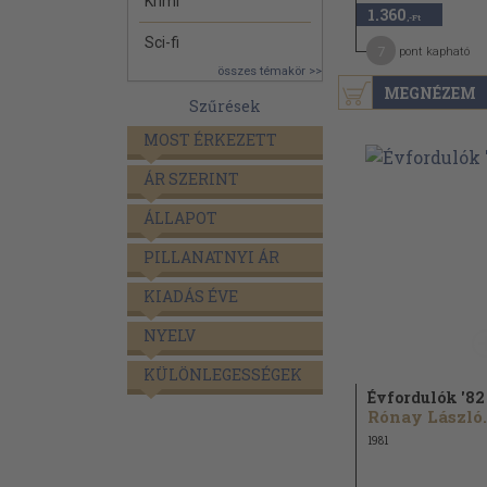
Krimi
1.360
,-Ft
Sci-fi
7
pont kapható
összes témakör >>
MEGNÉZEM
Szűrések
MOST ÉRKEZETT
ÁR SZERINT
ÁLLAPOT
PILLANATNYI ÁR
KIADÁS ÉVE
NYELV
KÜLÖNLEGESSÉGEK
Évfordulók '82
Rónay László.
1981