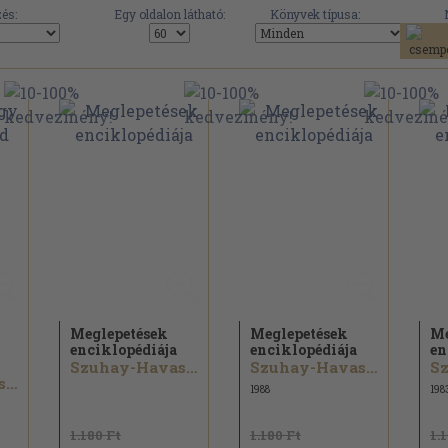
és:
Egy oldalon látható:
Könyvek típusa:
Meglepetések
Meglepetések
Me
enciklopédiája
enciklopédiája
en
Szuhay-Havas Ervin
Szuhay-Havas Ervin
Szuhay-Havas Ervin
1988
198
1.180 Ft
1.180 Ft
1.