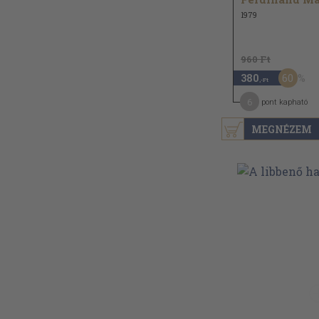
1979
960 Ft
60
380
,-Ft
6
pont kapható
MEGNÉZEM