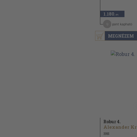
1.180
,-Ft
9
pont kapható
MEGNÉZEM
Robur 4.
A
1985