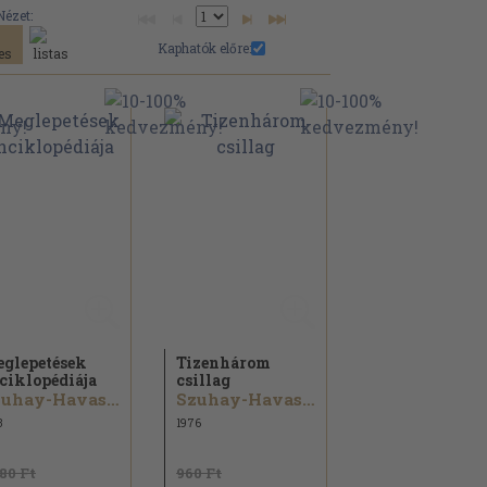
Nézet:
Kaphatók előre:
glepetések
Tizenhárom
ciklopédiája
csillag
Szuhay-Havas Ervin
Szuhay-Havas Ervin
3
1976
180 Ft
960 Ft