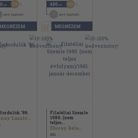
50
50
0
480
,-Ft
,-Ft
7
pont kapható
pont kapható
MEGNÉZEM
MEGNÉZEM
fordulók '86
Filatéliai Szemle
1980. (nem
nay László...
teljes...
5
Zboray Béla...
1981