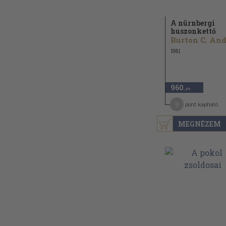
A nürnbergi
huszonkettő
1981
960
,-Ft
9
pont kapható
MEGNÉZEM