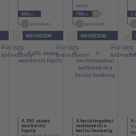
980 Ft
20
980
780
1.
,-Ft
,-Ft
5
4
6
pont kapható
pont kapható
MEGNÉZEM
MEGNÉZEM
A 290. számú
A berchtesgadeni
A 
auschwitzi
sasfészektől a
lexander Kröger...
Ra
fogoly
berlini bunkerig
198
Wieslaw Kielar
Karsai Elek