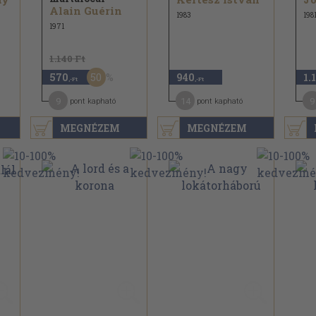
Alain Guérin
1983
198
1971
1.140 Ft
50
570
940
1.
,-Ft
,-Ft
9
14
9
pont kapható
pont kapható
MEGNÉZEM
MEGNÉZEM