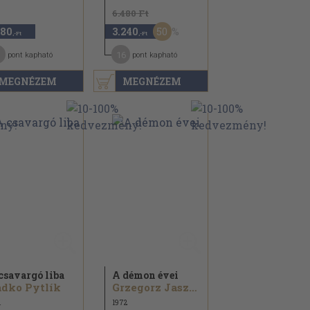
6.480 Ft
50
180
3.240
,-Ft
,-Ft
16
pont kapható
pont kapható
MEGNÉZEM
MEGNÉZEM
csavargó liba
A démon évei
dko Pytlík
Grzegorz Jaszunski
1
1972