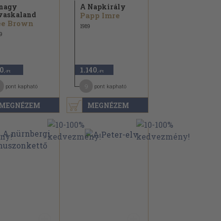
nagy
A Napkirály
vaskaland
Papp Imre
ee Brown
1989
9
0
1.140
,-Ft
,-Ft
9
pont kapható
pont kapható
MEGNÉZEM
MEGNÉZEM