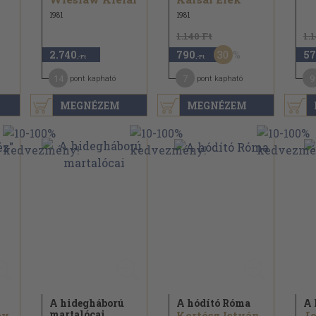
1981
1981
1.140 Ft
1.
30
2.740
790
57
,-Ft
,-Ft
14
7
9
pont kapható
pont kapható
MEGNÉZEM
MEGNÉZEM
A hidegháború
A hódító Róma
A 
martalócai
ay
Kertész István