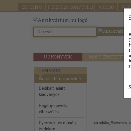
ÉRTESÍTŐ
FIZESSEN
KÖNYVVEL!
AUKCIÓ
PON
W
(
f
t
m
ÚJ KÖNYVEK
MOST ÉRKEZETT
h
s
TÉMAKÖR
Kiemelt témaköreink
S
Dedikált, aláírt
kiadványok
Regény, novella,
elbeszélés
Gyermek- és ifjúsági
1-60 találat, összesen 3
irodalom