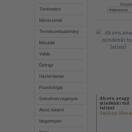
Rendez
Történelem
Művészetek
Természettudomány
Műszaki
Vallás
Életrajz
Háztartástan
Pszichológia
Ab ovo, avagy
Szerelmes regények
mindenki tud
latinul
Akció, kaland
Idegennyelv