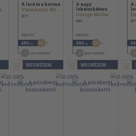
A lord és a korona
A nagy
A 
lokátorháború
lo
s
Vásárhelyi Miklós
George Millar
D
1977
1983
197
960 Ft
840 Ft
50
30
480
580
94
,-Ft
,-Ft
7
5
5
pont kapható
pont kapható
MEGNÉZEM
MEGNÉZEM