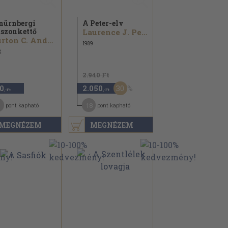
nürnbergi
A Peter-elv
szonkettő
Laurence J. Peter...
Burton C. Andrus
1989
2
2.940 Ft
30
0
2.050
,-Ft
,-Ft
18
pont kapható
pont kapható
MEGNÉZEM
MEGNÉZEM