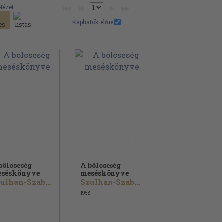
Nézet:
Kaphatók előre:
bölcseség
A bölcseség
séskönyve
meséskönyve
Szulhan-Szaba Orbeliani
Szulhan-Szaba Orbeliani
5
1958