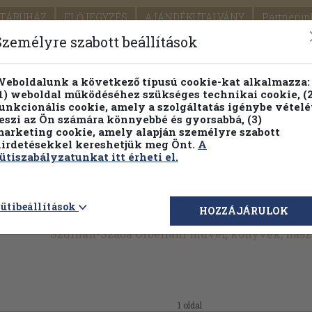
TÁRUHÁZ
ELŐJEGYZÉS
AJÁNDÉKUTALVÁNY
Partnerün
SZÁLLÍTÁS
SEGÍTSÉG
Személyre szabott beállítások
Részletes kereső
Témaköri fa
eboldalunk a következő típusú cookie-kat alkalmazza:
1) weboldal működéséhez szükséges technikai cookie, (2
Vál
unkcionális cookie, amely a szolgáltatás igénybe vételé
eszi az Ön számára könnyebbé és gyorsabbá, (3)
arketing cookie, amely alapján személyre szabott
PILLANATNYI ÁRAINK
FENNTARTHATÓ OLVASMÁN
irdetésekkel kereshetjük meg Önt.
A
ütiszabályzatunkat itt érheti el.
ütibeállítások
HOZZÁJÁRULOK
Szulhan-Szaba Orbeliani művei, könyvek, has
1 oldal