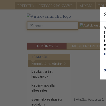
ÉRTESÍTŐ
FIZESSEN
KÖNYVVEL!
AUKCIÓ
PON
W
(
f
t
m
ÚJ KÖNYVEK
MOST ÉRKEZETT
h
s
TÉMAKÖR
Kiemelt témaköreink
S
Dedikált, aláírt
kiadványok
Regény, novella,
elbeszélés
Gyermek- és ifjúsági
1-6 találat, összesen 6.
irodalom