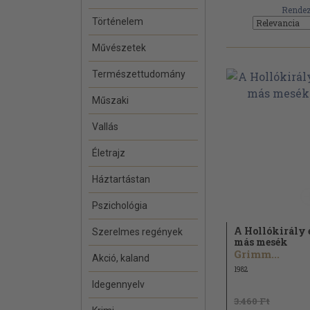
Rendez
Történelem
Művészetek
Természettudomány
Műszaki
Vallás
Életrajz
Háztartástan
Pszichológia
A Hollókirály 
Szerelmes regények
más mesék
Grimm...
Akció, kaland
1982
Idegennyelv
3.460 Ft