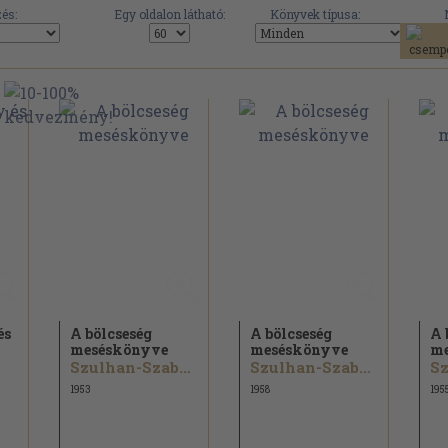
és:
Egy oldalon látható:
Könyvek típusa:
és
A bölcseség
A bölcseség
A 
meséskönyve
meséskönyve
me
Szulhan-Szaba Orbeliani
Szulhan-Szaba Orbeliani
1953
1958
195