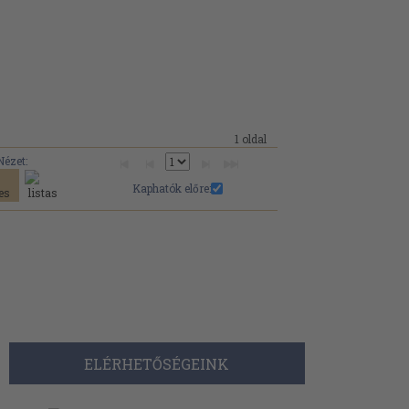
1 oldal
Nézet:
Kaphatók előre:
ELÉRHETŐSÉGEINK