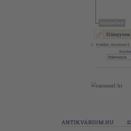
Előjegyezhető
Előjegyzem
1 - 6 találat, összesen 6.
Rendez
ANTIKVÁRIUM.HU
S