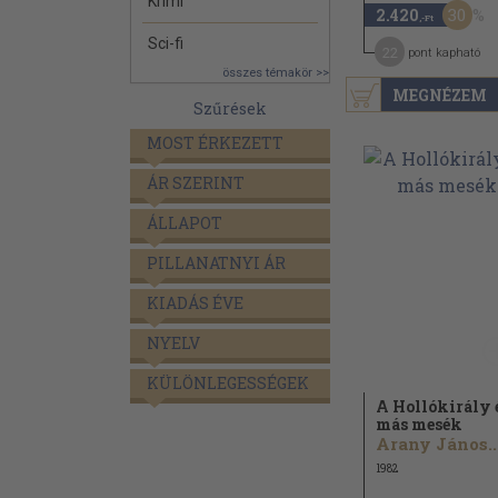
Krimi
30
2.420
,-Ft
Sci-fi
22
pont kapható
összes témakör >>
MEGNÉZEM
Szűrések
MOST ÉRKEZETT
ÁR SZERINT
ÁLLAPOT
PILLANATNYI ÁR
KIADÁS ÉVE
NYELV
KÜLÖNLEGESSÉGEK
A Hollókirály 
más mesék
Arany János..
1982