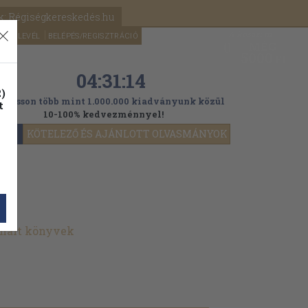
k: Régiségkereskedés.hu
A kosaram
HÍRLEVÉL
BELÉPÉS/REGISZTRÁCIÓ
MÉG
0
5000
Ft
04:31:13
)
ogasson több mint 1.000.000 kiadványunk közül
t
10-100% kedvezménnyel!
YOK
KÖTELEZŐ ÉS AJÁNLOTT OLVASMÁNYOK
znált könyvek