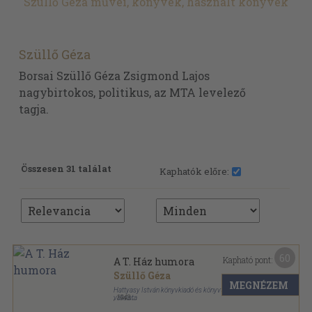
Szüllő Géza művei, könyvek, használt könyvek
Szüllő Géza
Borsai Szüllő Géza Zsigmond Lajos
nagybirtokos, politikus, az MTA levelező
tagja.
Összesen 31 találat
Kaphatók előre:
60
Kapható pont:
A T. Ház humora
Szüllő Géza
MEGNÉZEM
Hattyasy István könyvkiadó és könyvterjesztő
vállalata
,
1943
Aranyozott gerincű kiadói félvászon kötés
,
276
oldal