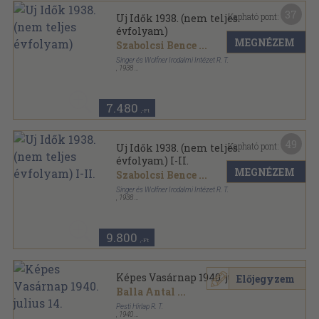
37
Kapható pont:
Uj Idők 1938. (nem teljes
évfolyam)
MEGNÉZEM
Szabolcsi Bence
...
Singer és Wolfner Irodalmi Intézet R. T.
,
1938
Aranyozott kiadói egész vászonkötés
,
832
oldal
Uj Idők sorozat
7.480
,-Ft
49
Kapható pont:
Uj Idők 1938. (nem teljes
évfolyam) I-II.
MEGNÉZEM
Szabolcsi Bence
...
Singer és Wolfner Irodalmi Intézet R. T.
,
1938
Könyvkötői kötés
,
1715
oldal
Uj Idők sorozat
9.800
,-Ft
Képes Vasárnap 1940. julius 14.
Előjegyzem
Balla Antal
...
Pesti Hirlap R. T.
,
1940