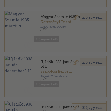
Magyar Szemle 1935. március
Előjegyzem
Kerecsényi Dezső
...
Magyar Szemle Társaság
,
1935
Varrott papírkötés
,
103
oldal
Magyar Szemle sorozat
Előjegyezhető
Uj Idők 1938. január-december
Előjegyzem
I-II.
Szabolcsi Bence
...
Singer és Wolfner Kiadása
,
1938
Könyvkötői kötés
,
1996
oldal
Előjegyezhető
Uj Idők sorozat
Uj Idők 1938. január-december
Előjegyzem