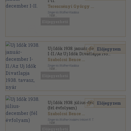
I-II.
Terescsényi György
...
Singer és Wolfner Kiadása
,
1938
Aranyozott kiadói egész vászonkötés
,
1996
oldal
Előjegyezhető
Uj Idők sorozat
Uj Idők 1938. január-december
Előjegyzem
I-II./Az Uj Idők Divatlapja 1938.
tavasz, nyár
Szabolcsi Bence
...
Singer és Wolfner Kiadása
,
1938
Aranyozott kiadói egész vászonkötés
,
2034
oldal
Előjegyezhető
Uj Idők sorozat
Uj Idők 1938. július-december
Előjegyzem
(fél évfolyam)
Szabolcsi Bence
...
Singer és Wolfner Irodalmi Intézet R. T.
,
1938
Aranyozott kiadói egész vászonkötés
,
1032
oldal
Előjegyezhető
Uj Idők sorozat