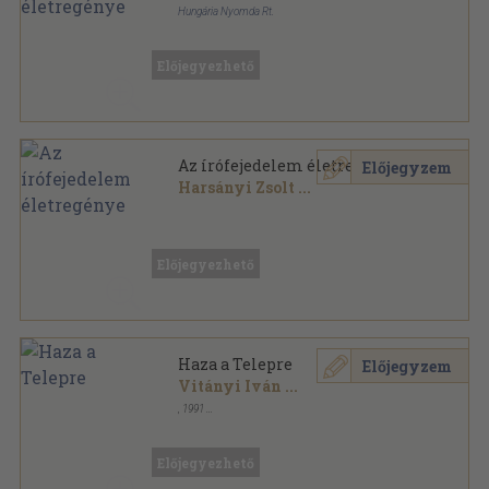
Hungária Nyomda Rt.
Könyvkötői kötés
,
248
oldal
Előjegyezhető
Az írófejedelem életregénye
Előjegyzem
Harsányi Zsolt
...
Könyvkötői vászonkötés
,
248
oldal
Előjegyezhető
Haza a Telepre
Előjegyzem
Vitányi Iván
...
,
1991
Vászon
,
315
oldal
Előjegyezhető