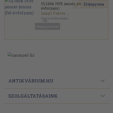
Uj Idők 1939. január-június (fél
Előjegyzem
évfolyam)
Lányi Viktor
...
Singer és Wolfner Kiadása
,
1939
Aranyozott kiadói egész vászonkötés
,
996
oldal
Előjegyezhető
Uj Idők sorozat
ANTIKVÁRIUM.HU
SZOLGÁLTATÁSAINK