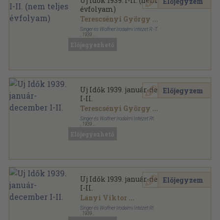
Uj Idők 1939. I-II. (nem teljes
Előjegyzem
évfolyam)
Terescsényi György
...
Singer és Wolfner Irodalmi Intézet R.-T.
,
1939
Könyvkötői kötés
,
1768
oldal
Előjegyezhető
Uj Idők sorozat
Uj Idők 1939. január-december
Előjegyzem
I-II.
Terescsényi György
...
Singer és Wolfner Irodalmi Intézet Rt.
,
1939
Aranyozott kiadói félvászon
,
1806
oldal
Előjegyezhető
Uj Idők sorozat
Uj Idők 1939. január-december
Előjegyzem
I-II.
Lányi Viktor
...
Singer és Wolfner Irodalmi Intézet Rt.
,
1939
Aranyozott kiadói egész vászonkötés
,
1806
oldal