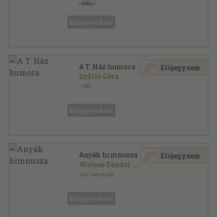
vállalata
,
1943
Könyvkötői vászonkötés
,
268
oldal
Előjegyezhető
A T. Ház humora
Előjegyzem
Szüllő Géza
,
1943
Könyvkötői vászonkötés
,
276
oldal
Előjegyezhető
Anyák himnusza
Előjegyzem
Weöres Sándor
...
"Irás" könyvkiadó
Félvászon
,
118
oldal
Előjegyezhető