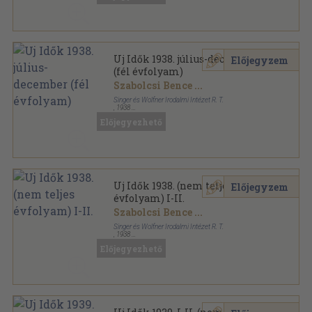
Uj Idők 1938. július-december
Előjegyzem
(fél évfolyam)
Szabolcsi Bence
...
Singer és Wolfner Irodalmi Intézet R. T.
,
1938
Könyvkötői kötés
,
1032
oldal
Előjegyezhető
Uj Idők sorozat
Uj Idők 1938. (nem teljes
Előjegyzem
évfolyam) I-II.
Szabolcsi Bence
...
Singer és Wolfner Irodalmi Intézet R. T.
,
1938
Könyvkötői kötés
,
1836
oldal
Előjegyezhető
Uj Idők sorozat