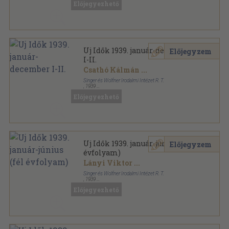
Előjegyezhető
Uj Idők sorozat
Uj Idők 1939. január-december
Előjegyzem
I-II.
Csathó Kálmán
...
Singer és Wolfner Irodalmi Intézet R. T.
,
1939
Aranyozott kiadói egész vászonkötés
,
1806
oldal
Előjegyezhető
Uj Idők sorozat
Uj Idők 1939. január-június (fél
Előjegyzem
évfolyam)
Lányi Viktor
...
Singer és Wolfner Irodalmi Intézet R. T.
,
1939
Aranyozott kiadói egész vászonkötés
,
996
oldal
Előjegyezhető
Uj Idők sorozat