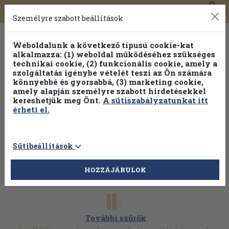
0
Toggle
Főmenü
Könyveink
navigation
Személyre szabott beállítások
Weboldalunk a következő típusú cookie-kat
alkalmazza: (1) weboldal működéséhez szükséges
technikai cookie, (2) funkcionális cookie, amely a
szolgáltatás igénybe vételét teszi az Ön számára
könnyebbé és gyorsabbá, (3) marketing cookie,
amely alapján személyre szabott hirdetésekkel
kereshetjük meg Önt.
A sütiszabályzatunkat itt
érheti el.
Sütibeállítások
HOZZÁJÁRULOK
További szűrők