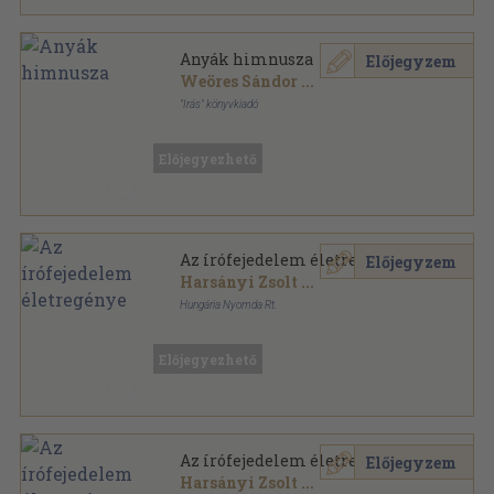
Anyák himnusza
Előjegyzem
Weöres Sándor
...
"Irás" könyvkiadó
Félvászon
,
118
oldal
Előjegyezhető
Az írófejedelem életregénye
Előjegyzem
Harsányi Zsolt
...
Hungária Nyomda Rt.
Varrott papírkötés
,
248
oldal
Előjegyezhető
Az írófejedelem életregénye
Előjegyzem
Harsányi Zsolt
...