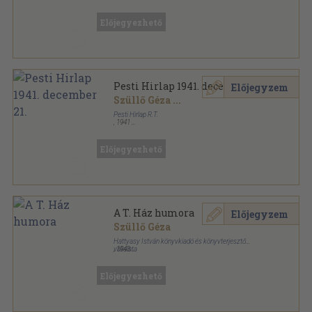
Papír
,
16
oldal
Képes Vasárnap sorozat
Előjegyezhető
Pesti Hirlap 1941. december 21.
Előjegyzem
Szüllő Géza
...
Pesti Hirlap R.T.
,
1941
Papír
,
18
oldal
Pesti Hirlap sorozat
Előjegyezhető
A T. Ház humora
Előjegyzem
Szüllő Géza
Hattyasy István könyvkiadó és könyvterjesztő
vállalata
,
1943
Aranyozott gerincű kiadói félvászon kötés
,
276
oldal
Előjegyezhető