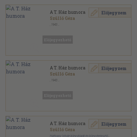
A T. Ház humora
Előjegyzem
Szüllő Géza
,
1943
Könyvkötői vászonkötés
,
268
oldal
Előjegyezhető
A T. Ház humora
Előjegyzem
Szüllő Géza
,
1943
Könyvkötői kötés
,
276
oldal
Előjegyezhető
A T. Ház humora
Előjegyzem
Szüllő Géza
Hattyasy István könyvkiadó és könyvterjesztő