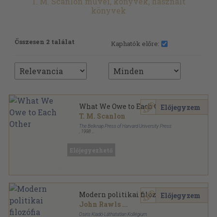
T. M. Scanlon művei, könyvek, használt
könyvek
Összesen 2 találat
Kaphatók előre:
What We Owe to Each Other
Előjegyzem
T. M. Scanlon
The Belknap Press of Harvard University Press
,
1998
Fűzött keménykötés
,
420
oldal
Előjegyezhető
Modern politikai filozófia
Előjegyzem
John Rawls
...
Osiris Kiadó-Láthatatlan Kollégium