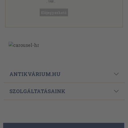
,
1998
Fűzött keménykötés
,
197
oldal
Szemeszter sorozat
Előjegyezhető
ANTIKVÁRIUM.HU
SZOLGÁLTATÁSAINK