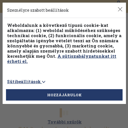
0
Toggle
Főmenü
Könyveink
navigation
Személyre szabott beállítások
Weboldalunk a következő típusú cookie-kat
alkalmazza: (1) weboldal működéséhez szükséges
technikai cookie, (2) funkcionális cookie, amely a
szolgáltatás igénybe vételét teszi az Ön számára
könnyebbé és gyorsabbá, (3) marketing cookie,
amely alapján személyre szabott hirdetésekkel
kereshetjük meg Önt.
A sütiszabályzatunkat itt
érheti el.
Sütibeállítások
HOZZÁJÁRULOK
További szűrők