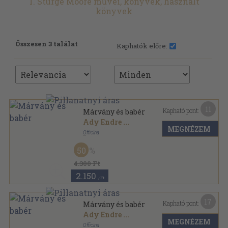
T. Sturge Moore művei, könyvek, használt
könyvek
Összesen 3 találat
Kaphatók előre:
11
Kapható pont:
Márvány és babér
Ady Endre
...
MEGNÉZEM
Officina
Félvászon
,
460
oldal
50
4.300 Ft
2.150
,-Ft
17
Kapható pont:
Márvány és babér
Ady Endre
...
MEGNÉZEM
Officina