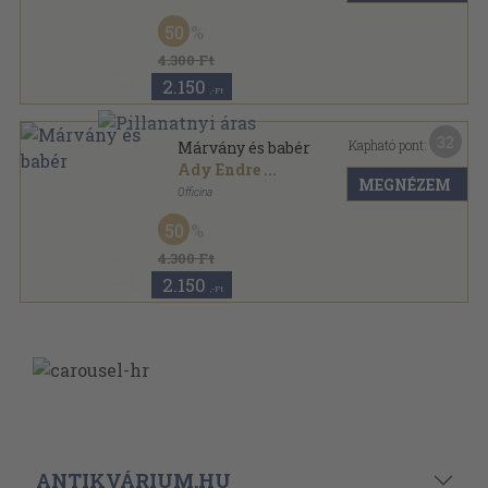
Félvászon
,
460
oldal
50
4.300 Ft
2.150
,-Ft
32
Kapható pont:
Márvány és babér
Ady Endre
...
MEGNÉZEM
Officina
Félvászon
,
460
oldal
50
4.300 Ft
2.150
,-Ft
ANTIKVÁRIUM.HU