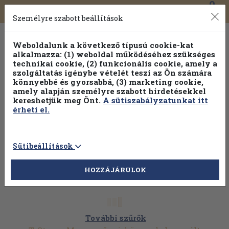
0
Toggle
Főmenü
Könyveink
navigation
Személyre szabott beállítások
Weboldalunk a következő típusú cookie-kat
alkalmazza: (1) weboldal működéséhez szükséges
technikai cookie, (2) funkcionális cookie, amely a
szolgáltatás igénybe vételét teszi az Ön számára
könnyebbé és gyorsabbá, (3) marketing cookie,
Válogasson több mint 30 000 kötet közül
amely alapján személyre szabott hirdetésekkel
Hobbi témakörökben
20% kedvezménnyel!
kereshetjük meg Önt.
A sütiszabályzatunkat itt
érheti el.
Sütibeállítások
HOZZÁJÁRULOK
További szűrők