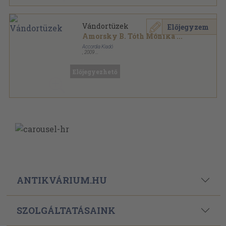
Vándortüzek
Előjegyzem
Amorsky B. Tóth Mónika
...
Accordia Kiadó
,
2009
Ragasztott papírkötés
,
186
oldal
Előjegyezhető
ANTIKVÁRIUM.HU
SZOLGÁLTATÁSAINK