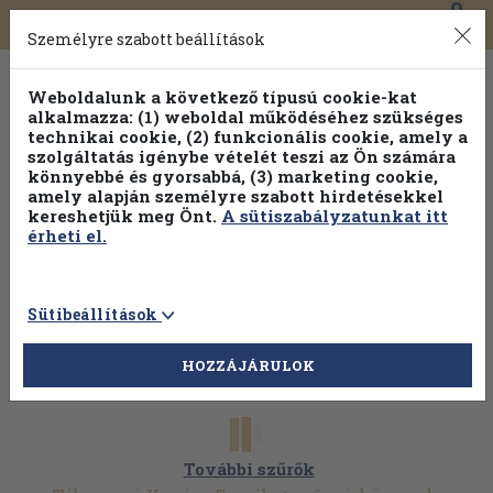
0
Toggle
Főmenü
Könyveink
navigation
Személyre szabott beállítások
Weboldalunk a következő típusú cookie-kat
alkalmazza: (1) weboldal működéséhez szükséges
technikai cookie, (2) funkcionális cookie, amely a
szolgáltatás igénybe vételét teszi az Ön számára
könnyebbé és gyorsabbá, (3) marketing cookie,
Válogasson több mint 1.000.000 kiadványunk közül
10-
amely alapján személyre szabott hirdetésekkel
100% kedvezménnyel!
kereshetjük meg Önt.
A sütiszabályzatunkat itt
érheti el.
Sütibeállítások
HOZZÁJÁRULOK
További szűrők