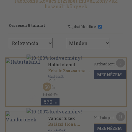
Táborosné Kovács Erzsébet művei, könyvek,
használt könyvek
Összesen 5 találat
Kaphatók előre:
3
Kapható pont:
Határtalanul
Fekete Zsuzsanna
...
MEGNÉZEM
Magánkiadás
,
2013
Ragasztott papírkötés
,
148
oldal
50
A Nyírségi Gondolat könyvtára sorozat
1.140 Ft
570
,-Ft
11
Kapható pont:
Vándortüzek
Balázsi Ilona
...
MEGNÉZEM
Accordia Kiadó