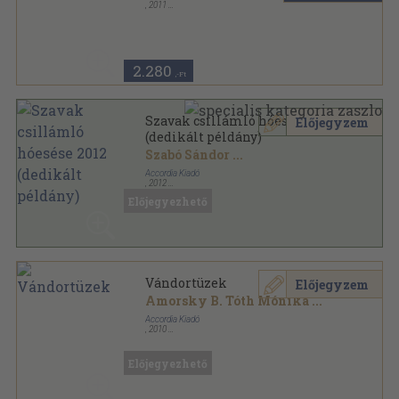
,
2011
Ragasztott papírkötés
,
192
oldal
Vándortüzek sorozat
2.280
,-Ft
Szavak csillámló hóesése 2012
Előjegyzem
(dedikált példány)
Szabó Sándor
...
Accordia Kiadó
,
2012
Ragasztott papírkötés
,
230
oldal
Előjegyezhető
Accordia antológia sorozat
Vándortüzek
Előjegyzem
Amorsky B. Tóth Mónika
...
Accordia Kiadó
,
2010
Ragasztott papírkötés
,
235
oldal
Előjegyezhető