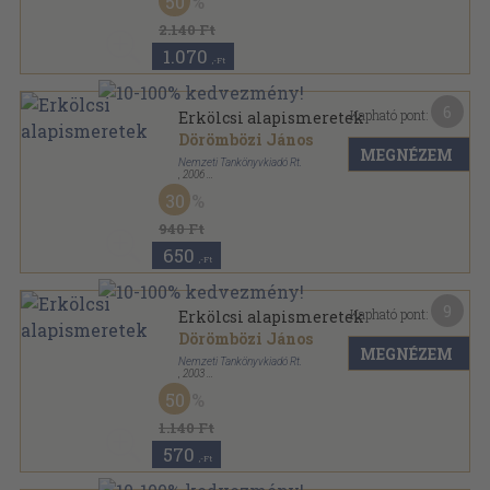
50
2.140 Ft
1.070
,-Ft
6
Kapható pont:
Erkölcsi alapismeretek
Dörömbözi János
MEGNÉZEM
Nemzeti Tankönyvkiadó Rt.
,
2006
Ragasztott papírkötés
,
160
oldal
30
Emberismeret sorozat
940 Ft
650
,-Ft
9
Kapható pont:
Erkölcsi alapismeretek
Dörömbözi János
MEGNÉZEM
Nemzeti Tankönyvkiadó Rt.
,
2003
Ragasztott papírkötés
,
160
oldal
50
Emberismeret sorozat
1.140 Ft
570
,-Ft