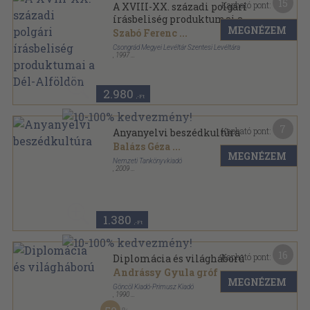
15
Kapható pont:
A XVIII-XX. századi polgári
írásbeliség produktumai a
MEGNÉZEM
Dél-Alföldön
Szabó Ferenc
...
Csongrád Megyei Levéltár Szentesi Levéltára
,
1997
Ragasztott papírkötés
,
117
oldal
Szentesi Műhely Füzetek sorozat
2.980
,-Ft
7
Kapható pont:
Anyanyelvi beszédkultúra
Balázs Géza
...
MEGNÉZEM
Nemzeti Tankönyvkiadó
,
2009
Ragasztott papírkötés
,
143
oldal
1.380
,-Ft
16
Kapható pont:
Diplomácia és világháború
Andrássy Gyula gróf
MEGNÉZEM
Göncöl Kiadó-Primusz Kiadó
,
1990
Ragasztott papírkötés
,
217
oldal