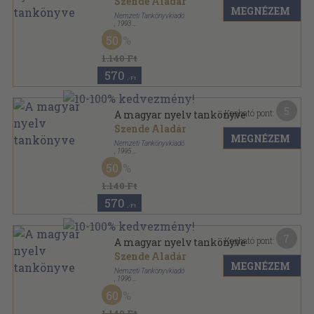
Szende Aladár
MEGNÉZEM
Nemzeti Tankönyvkiadó
,
1993
Fűzött kemény papírkötés
,
298
oldal
50
1.140 Ft
570
,-Ft
5
Kapható pont:
A magyar nyelv tankönyve
Szende Aladár
MEGNÉZEM
Nemzeti Tankönyvkiadó
,
1995
Ragasztott kemény papírkötés
,
298
oldal
50
1.140 Ft
570
,-Ft
7
Kapható pont:
A magyar nyelv tankönyve
Szende Aladár
MEGNÉZEM
Nemzeti Tankönyvkiadó
,
1996
Ragasztott kemény papírkötés
,
298
oldal
60
1.140 Ft