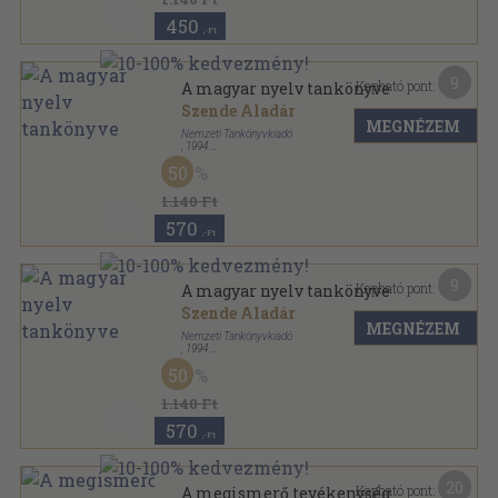
450
,-Ft
9
Kapható pont:
A magyar nyelv tankönyve
Szende Aladár
MEGNÉZEM
Nemzeti Tankönyvkiadó
,
1994
Fűzött kemény papírkötés
,
298
oldal
50
1.140 Ft
570
,-Ft
9
Kapható pont:
A magyar nyelv tankönyve
Szende Aladár
MEGNÉZEM
Nemzeti Tankönyvkiadó
,
1994
Fűzött kemény papírkötés
,
298
oldal
50
1.140 Ft
570
,-Ft
20
Kapható pont:
A megismerő tevékenység