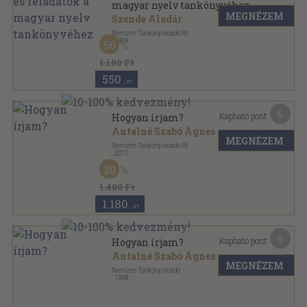
magyar nyelv tankönyvéhez
MEGNÉZEM
Szende Aladár
Nemzeti Tankönyvkiadó Rt.
,
1999
50
Fűzött kemény papírkötés
,
240
oldal
1.100 Ft
550
,-Ft
6
Kapható pont:
Hogyan írjam?
Antalné Szabó Ágnes
MEGNÉZEM
Nemzeti Tankönyvkiadó Rt.
,
2011
Ragasztott papírkötés
,
131
oldal
20
1.480 Ft
1.180
,-Ft
6
Kapható pont:
Hogyan írjam?
Antalné Szabó Ágnes
MEGNÉZEM
Nemzeti Tankönyvkiadó
,
1998
Ragasztott papírkötés
,
131
oldal