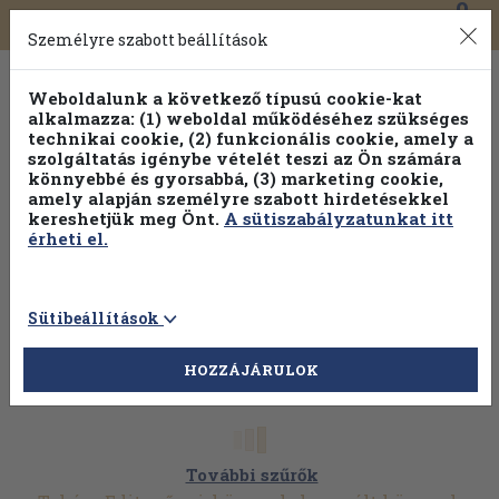
0
Toggle
Főmenü
Könyveink
navigation
Személyre szabott beállítások
Weboldalunk a következő típusú cookie-kat
alkalmazza: (1) weboldal működéséhez szükséges
technikai cookie, (2) funkcionális cookie, amely a
szolgáltatás igénybe vételét teszi az Ön számára
könnyebbé és gyorsabbá, (3) marketing cookie,
Válogasson több mint 1.000.000 kiadványunk közül
10-
amely alapján személyre szabott hirdetésekkel
100% kedvezménnyel!
kereshetjük meg Önt.
A sütiszabályzatunkat itt
érheti el.
Sütibeállítások
HOZZÁJÁRULOK
További szűrők