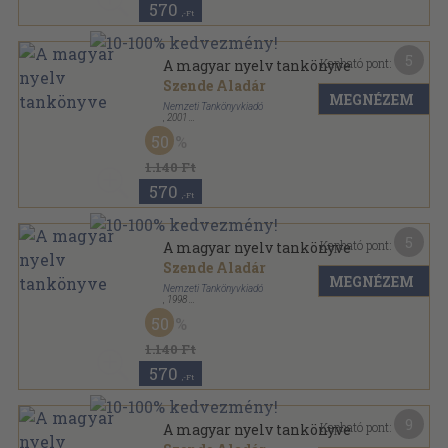
570
,-Ft
5
Kapható pont:
A magyar nyelv tankönyve
Szende Aladár
MEGNÉZEM
Nemzeti Tankönyvkiadó
,
2001
Ragasztott kemény papírkötés
,
301
oldal
50
1.140 Ft
570
,-Ft
5
Kapható pont:
A magyar nyelv tankönyve
Szende Aladár
MEGNÉZEM
Nemzeti Tankönyvkiadó
,
1998
Fűzött kemény papírkötés
,
298
oldal
50
1.140 Ft
570
,-Ft
9
Kapható pont:
A magyar nyelv tankönyve