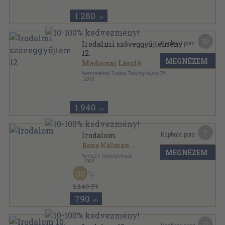
1.280
,-Ft
10
Kapható pont:
Irodalmi szöveggyűjtemény
12.
MEGNÉZEM
Madocsai László
Nemzedékek Tudása Tankönyvkiadó Zrt.
,
2013
Ragasztott papírkötés
,
467
oldal
1.940
,-Ft
7
Kapható pont:
Irodalom
Bene Kálmán
...
MEGNÉZEM
Nemzeti Tankönyvkiadó
,
1994
Ragasztott papírkötés
,
279
oldal
30
1.140 Ft
790
,-Ft
11