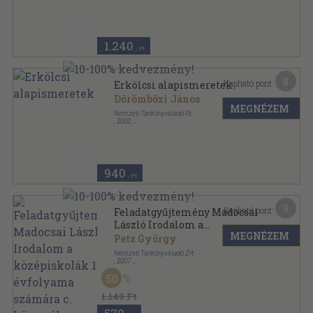
Ragasztott papírkötés
,
160
oldal
Emberismeret sorozat
1.240
,-Ft
8
Kapható pont:
Erkölcsi alapismeretek
Dörömbözi János
MEGNÉZEM
Nemzeti Tankönyvkiadó Rt.
,
2002
Ragasztott papírkötés
,
160
oldal
Emberismeret sorozat
940
,-Ft
9
Kapható pont:
Feladatgyűjtemény Madocsai
László Irodalom a
MEGNÉZEM
középiskolák 10. évfolyama
Petz György
számára c. könyvéhez
Nemzeti Tankönyvkiadó Zrt.
,
2007
Ragasztott papírkötés
,
160
oldal
50
1.140 Ft