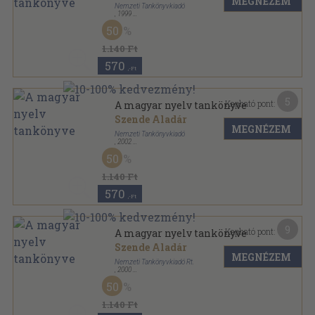
MEGNÉZEM
Nemzeti Tankönyvkiadó
,
1999
Ragasztott kemény papírkötés
,
301
oldal
50
1.140 Ft
570
,-Ft
5
Kapható pont:
A magyar nyelv tankönyve
Szende Aladár
MEGNÉZEM
Nemzeti Tankönyvkiadó
,
2002
Fűzött kemény papírkötés
,
301
oldal
50
1.140 Ft
570
,-Ft
9
Kapható pont:
A magyar nyelv tankönyve
Szende Aladár
MEGNÉZEM
Nemzeti Tankönyvkiadó Rt.
,
2000
Ragasztott kemény papírkötés
,
301
oldal
50
1.140 Ft