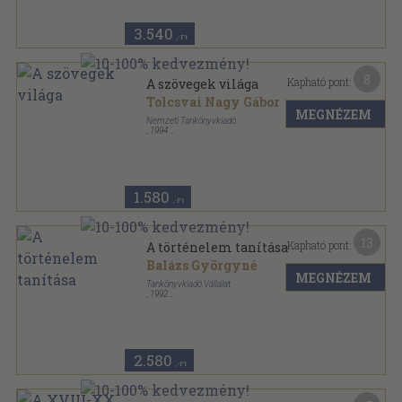
3.540
,-Ft
8
Kapható pont:
A szövegek világa
Tolcsvai Nagy Gábor
MEGNÉZEM
Nemzeti Tankönyvkiadó
,
1994
Ragasztott papírkötés
,
78
oldal
A magyar nyelv tankönyve középiskolásoknak című
könyv tematikus füzetei sorozat
1.580
,-Ft
13
Kapható pont:
A történelem tanítása
Balázs Györgyné
MEGNÉZEM
Tankönyvkiadó Vállalat
,
1992
Fűzött kemény papírkötés
,
300
oldal
2.580
,-Ft