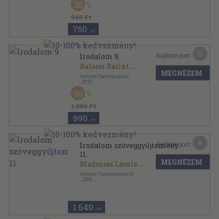
20
940 Ft
750
,-Ft
5
Kapható pont:
Irodalom 9.
Balassi Bálint
...
MEGNÉZEM
Nemzeti Tankönyvkiadó
,
2010
Ragasztott papírkötés
,
329
oldal
50
1.980 Ft
990
,-Ft
8
Kapható pont:
Irodalom szöveggyűjtemény
11.
MEGNÉZEM
Madocsai László
...
Nemzeti Tankönyvkiadó Rt.
,
2004
Ragasztott papírkötés
,
318
oldal
1.640
,-Ft