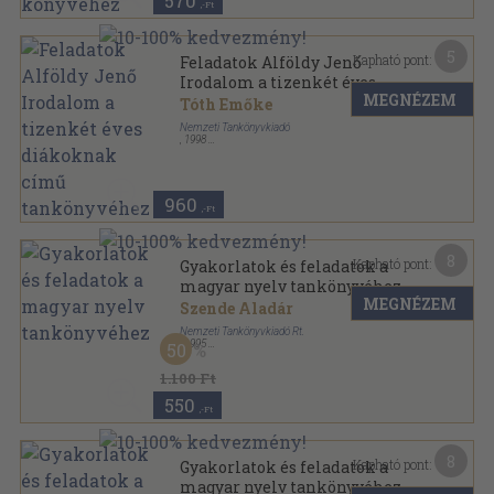
570
,-Ft
5
Kapható pont:
Feladatok Alföldy Jenő
Irodalom a tizenkét éves
MEGNÉZEM
diákoknak című
Tóth Emőke
tankönyvéhez
Nemzeti Tankönyvkiadó
,
1998
Tűzött kötés
,
32
oldal
Anyanyelv és irodalom sorozat
960
,-Ft
8
Kapható pont:
Gyakorlatok és feladatok a
magyar nyelv tankönyvéhez
MEGNÉZEM
Szende Aladár
Nemzeti Tankönyvkiadó Rt.
,
1995
50
Fűzött kemény papírkötés
,
240
oldal
1.100 Ft
550
,-Ft
8
Kapható pont:
Gyakorlatok és feladatok a
magyar nyelv tankönyvéhez