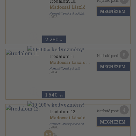
Kapható pont:
Irodalom 10.
Madocsai László
MEGNÉZEM
Nemzeti Tankönyvkiadó Zrt.
,
2007
Ragasztott papírkötés
,
325
oldal
2.280
,-Ft
8
Kapható pont:
Irodalom 11.
Madocsai László
...
MEGNÉZEM
Nemzeti Tankönyvkiadó
,
2004
Ragasztott papírkötés
,
309
oldal
1.540
,-Ft
4
Kapható pont:
Irodalom 12.
Madocsai László
MEGNÉZEM
Nemzeti Tankönyvkiadó Zrt.
,
2010
Ragasztott papírkötés
,
334
oldal
50