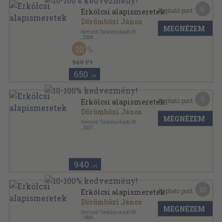
6
Kapható pont:
Erkölcsi alapismeretek
Dörömbözi János
MEGNÉZEM
Nemzeti Tankönyvkiadó Rt.
,
2004
Ragasztott papírkötés
,
160
oldal
30
Emberismeret sorozat
940 Ft
650
,-Ft
5
Kapható pont:
Erkölcsi alapismeretek
Dörömbözi János
MEGNÉZEM
Nemzeti Tankönyvkiadó Rt.
,
2007
Ragasztott papírkötés
,
160
oldal
Emberismeret sorozat
940
,-Ft
10
Kapható pont:
Erkölcsi alapismeretek
Dörömbözi János
MEGNÉZEM
Nemzeti Tankönyvkiadó Rt.
,
1999