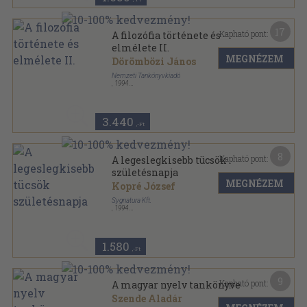
17
Kapható pont:
A filozófia története és
elmélete II.
MEGNÉZEM
Dörömbözi János
Nemzeti Tankönyvkiadó
,
1994
Ragasztott papírkötés
,
335
oldal
3.440
,-Ft
8
Kapható pont:
A legeslegkisebb tücsök
születésnapja
MEGNÉZEM
Kopré József
Sygnatura Kft.
,
1994
Ragasztott papírkötés
,
110
oldal
1.580
,-Ft
9
Kapható pont:
A magyar nyelv tankönyve
Szende Aladár