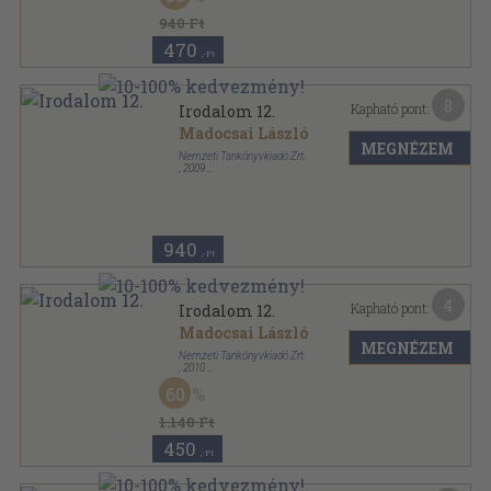
940 Ft
470
,-Ft
8
Kapható pont:
Irodalom 12.
Madocsai László
MEGNÉZEM
Nemzeti Tankönyvkiadó Zrt.
,
2009
Ragasztott papírkötés
,
423
oldal
940
,-Ft
4
Kapható pont:
Irodalom 12.
Madocsai László
MEGNÉZEM
Nemzeti Tankönyvkiadó Zrt.
,
2010
Ragasztott papírkötés
,
423
oldal
60
1.140 Ft
450
,-Ft