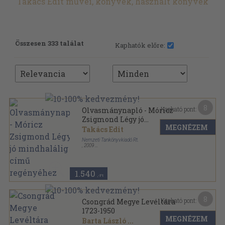
Takács Edit művei, könyvek, használt könyvek
Összesen 333 találat
Kaphatók előre:
8
Kapható pont:
Olvasmánynapló - Móricz
Zsigmond Légy jó
MEGNÉZEM
mindhalálig című regényéhez
Takács Edit
Nemzeti Tankönyvkiadó Rt.
,
2009
Tűzött kötés
,
24
oldal
Olvasmánynapló sorozat
1.540
,-Ft
8
Kapható pont:
Csongrád Megye Levéltára
1723-1950
MEGNÉZEM
Barta László
...