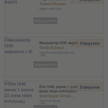
Tamás Tihamér
Magyar Irodalmi Tábor
Tűzött kötés
,
48
oldal
Előjegyezhető
Munkásifjú 1930. augusztus 1-15.
Előjegyzem
Török Kálmán
...
Keresztény Munkásifjak Egyesülete
,
1930
Tűzött kötés
,
28
oldal
Munkásifjú sorozat
Előjegyezhető
Élet 1940. január 1.-junius 23.
Előjegyzem
(nem teljes évfolyam)
Szenthegyi István
...
Szent István Társulat
,
1940
Aranyozott kiadói egész vászonkötés
,
542
oldal