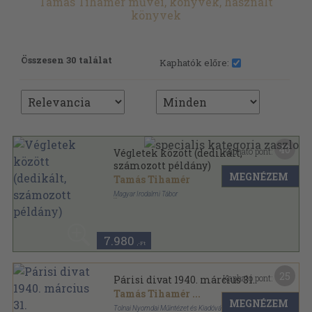
Tamás Tihamér művei, könyvek, használt
könyvek
Összesen 30 találat
Kaphatók előre:
40
Kapható pont:
Végletek között (dedikált,
számozott példány)
MEGNÉZEM
Tamás Tihamér
Magyar Irodalmi Tábor
Tűzött kötés
,
48
oldal
7.980
,-Ft
25
Kapható pont:
Párisi divat 1940. március 31.
Tamás Tihamér
...
MEGNÉZEM
Tolnai Nyomdai Műintézet és Kiadóvállalat Rt.