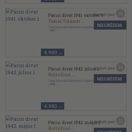
25
Kapható pont:
Párisi divat 1941. október 1.
Tamás Tihamér
...
MEGNÉZEM
Tolnai Nyomdai Műintézet és Kiadóvállalat R. T.
,
1941
Tűzött kötés
,
31
oldal
Párisi divat sorozat
4.980
,-Ft
25
Kapható pont:
Párisi divat 1942. július 1.
Holló Ernő
...
MEGNÉZEM
Tolnai Nyomdai Műintézet és Kiadóvállalat R. T.
,
1942
Tűzött kötés
,
31
oldal
Párisi divat sorozat
4.980
,-Ft
25
Kapható pont:
Párisi divat 1942. május 1.
Holló Ernő
...