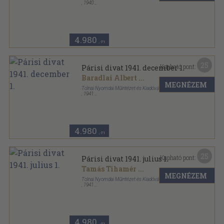
,
1940
Tűzött kötés
,
48
oldal
Párisi divat sorozat
4.980
,-Ft
25
Kapható pont:
Párisi divat 1941. december 1.
Baradlai Albert
...
MEGNÉZEM
Tolnai Nyomdai Műintézet és Kiadóvállalat R. T.
,
1941
Tűzött kötés
,
31
oldal
Párisi divat sorozat
4.980
,-Ft
25
Kapható pont:
Párisi divat 1941. julius 1.
Tamás Tihamér
...
MEGNÉZEM
Tolnai Nyomdai Műintézet és Kiadóvállalat R. T.
,
1941
Tűzött kötés
,
31
oldal
Párisi divat sorozat
4.980
,-Ft