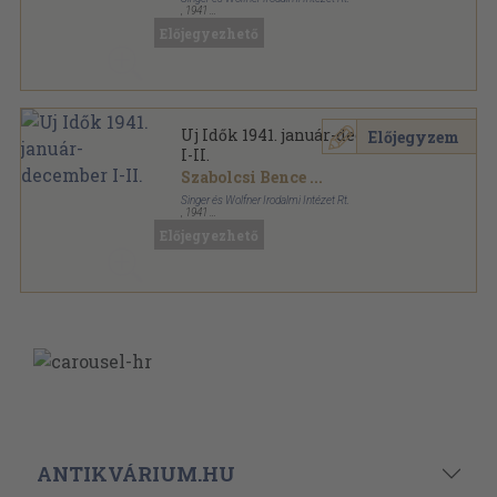
,
1941
Könyvkötői kötés
,
1636
oldal
Előjegyezhető
Uj Idők sorozat
Uj Idők 1941. január-december
Előjegyzem
I-II.
Szabolcsi Bence
...
Singer és Wolfner Irodalmi Intézet Rt.
,
1941
Aranyozott kiadói egész vászonkötés
,
1638
oldal
Előjegyezhető
Uj Idők sorozat
ANTIKVÁRIUM.HU