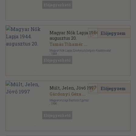
Könyvkötői kötés
,
2287
oldal
Előjegyezhető
Élet sorozat
Magyar Nők Lapja 1944.
Előjegyzem
augusztus 20.
Tamás Tihamér
...
Magyar Nők Lapja Szerkesztőség és Kiadóhivatal
,
1944
Tűzött kötés
,
16
oldal
Előjegyezhető
Magyar Nők Lapja sorozat
Múlt, Jelen, Jövő 1997
Előjegyzem
Gárdonyi Géza
...
Magyarországi Baptista Egyház
,
1996
Ragasztott papírkötés
,
167
oldal
Múlt, Jelen, Jövő sorozat
Előjegyezhető