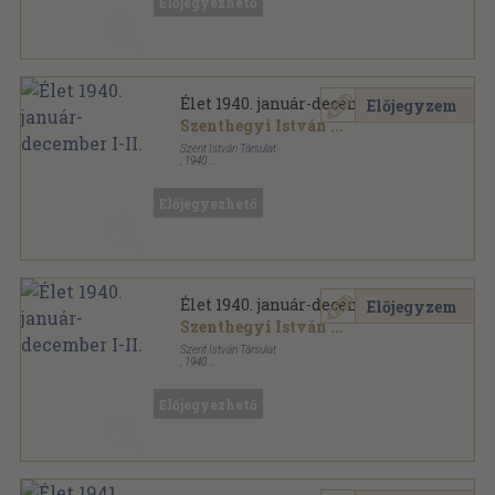
Előjegyezhető
Élet sorozat
Élet 1940. január-december I-II.
Előjegyzem
Szenthegyi István
...
Szent István Társulat
,
1940
Könyvkötői kötés
,
1116
oldal
Élet sorozat
Előjegyezhető
Élet 1940. január-december I-II.
Előjegyzem
Szenthegyi István
...
Szent István Társulat
,
1940
Aranyozott kiadói egész vászonkötés
,
1116
oldal
Élet sorozat
Előjegyezhető