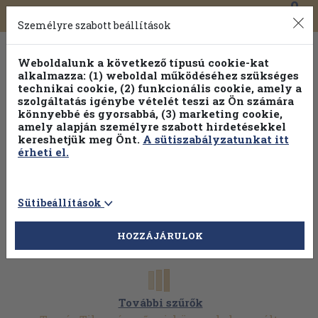
0
Toggle
Főmenü
Könyveink
navigation
Személyre szabott beállítások
Weboldalunk a következő típusú cookie-kat
alkalmazza: (1) weboldal működéséhez szükséges
technikai cookie, (2) funkcionális cookie, amely a
szolgáltatás igénybe vételét teszi az Ön számára
könnyebbé és gyorsabbá, (3) marketing cookie,
Válogasson több mint 30 000 kötet közül
amely alapján személyre szabott hirdetésekkel
Hobbi témakörökben
20% kedvezménnyel!
kereshetjük meg Önt.
A sütiszabályzatunkat itt
érheti el.
Sütibeállítások
HOZZÁJÁRULOK
További szűrők