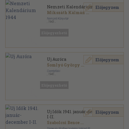
Nemzeti Kalendárium 1944
Előjegyzem
Mikszáth Kálmán
...
Nemzeti Könyvtár
,
1943
Varrott papírkötés
,
294
oldal
Nemzeti Kalendárium sorozat
Előjegyezhető
Uj Auróra
Előjegyzem
Somlyó György
...
Cserépfalvi
,
1940
Fűzött papírkötés
,
107
oldal
Előjegyezhető
Uj Idők 1941. január-december
Előjegyzem
I-II.
Szabolcsi Bence
...
Singer és Wolfner Irodalmi Intézet Rt.