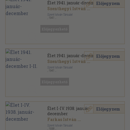
Élet 1941. január-december
Előjegyzem
Szenthegyi István
...
Szent István Társulat
,
1941
Könyvkötői kötés
,
1104
oldal
Élet sorozat
Előjegyezhető
Élet 1941. január-december I-II.
Előjegyzem
Szenthegyi István
...
Szent István Társulat
,
1941
Könyvkötői kötés
,
1104
oldal
Élet sorozat
Előjegyezhető
Élet I-IV. 1938. január-
Előjegyzem
december
Farkas István
...
Szent István Társulat
,
1938