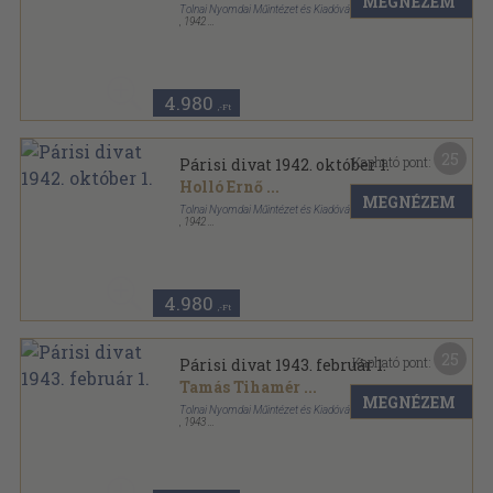
MEGNÉZEM
Tolnai Nyomdai Műintézet és Kiadóvállalat R. T.
,
1942
Tűzött kötés
,
31
oldal
Párisi divat sorozat
4.980
,-Ft
25
Kapható pont:
Párisi divat 1942. október 1.
Holló Ernő
...
MEGNÉZEM
Tolnai Nyomdai Műintézet és Kiadóvállalat R. T.
,
1942
Tűzött kötés
,
31
oldal
Párisi divat sorozat
4.980
,-Ft
25
Kapható pont:
Párisi divat 1943. február 1.
Tamás Tihamér
...
MEGNÉZEM
Tolnai Nyomdai Műintézet és Kiadóvállalat R. T.
,
1943
Tűzött kötés
,
31
oldal
Párisi divat sorozat