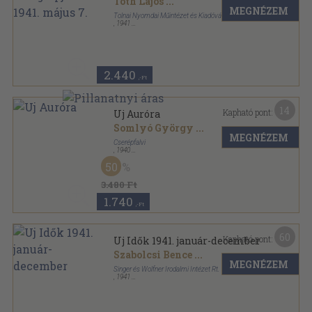
Tóth Lajos
...
MEGNÉZEM
Tolnai Nyomdai Műintézet és Kiadóvállalat R.-T.
,
1941
Tűzött kötés
,
27
oldal
Tolnai Világlapja sorozat
2.440
,-Ft
14
Kapható pont:
Uj Auróra
Somlyó György
...
MEGNÉZEM
Cserépfalvi
,
1940
Félvászon
,
107
oldal
50
3.480 Ft
1.740
,-Ft
60
Kapható pont:
Uj Idők 1941. január-december
Szabolcsi Bence
...
MEGNÉZEM
Singer és Wolfner Irodalmi Intézet Rt.
,
1941
Tűzött kötés
,
1638
oldal
Uj Idők sorozat