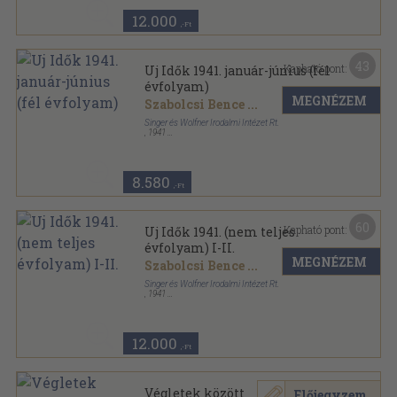
12.000
,-Ft
43
Kapható pont:
Uj Idők 1941. január-június (fél
évfolyam)
MEGNÉZEM
Szabolcsi Bence
...
Singer és Wolfner Irodalmi Intézet Rt.
,
1941
Aranyozott kiadói egész vászonkötés
,
814
oldal
Uj Idők sorozat
8.580
,-Ft
60
Kapható pont:
Uj Idők 1941. (nem teljes
évfolyam) I-II.
MEGNÉZEM
Szabolcsi Bence
...
Singer és Wolfner Irodalmi Intézet Rt.
,
1941
Aranyozott kiadói egész vászonkötés
,
1608
oldal
Uj Idők sorozat
12.000
,-Ft
Végletek között
Előjegyzem