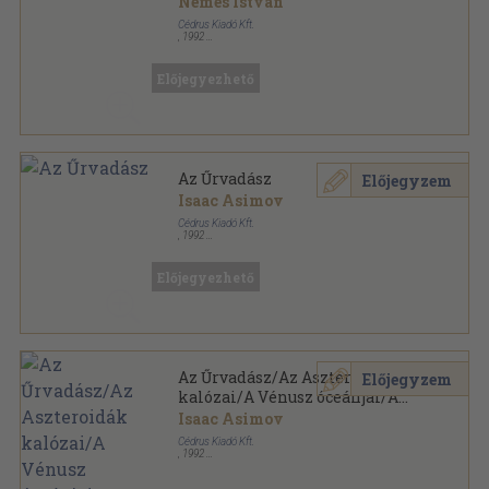
Nemes István
Cédrus Kiadó Kft.
,
1992
Ragasztott papírkötés
,
190
oldal
Előjegyezhető
Az Űrvadász
Előjegyzem
Isaac Asimov
Cédrus Kiadó Kft.
,
1992
Ragasztott papírkötés
,
154
oldal
Űrvadász sorozat
Előjegyezhető
Az Űrvadász/Az Aszteroidák
Előjegyzem
kalózai/A Vénusz óceánjai/A
Merkúr óriás napja/A Jupiter
Isaac Asimov
holdjai/A Szaturnusz gyűrűi
Cédrus Kiadó Kft.
,
1992
Ragasztott papírkötés
,
928
oldal
Űrvadász sorozat