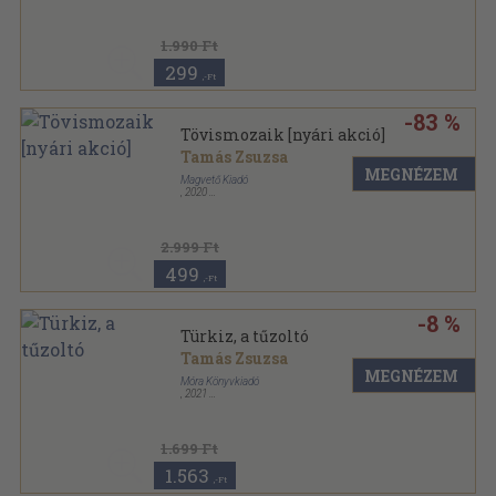
Keménytáblás
,
64
oldal
1.990 Ft
299
,-Ft
-83 %
Tövismozaik [nyári akció]
Tamás Zsuzsa
MEGNÉZEM
Magvető Kiadó
,
2020
Keménytáblás
,
160
oldal
2.999 Ft
499
,-Ft
-8 %
Türkiz, a tűzoltó
Tamás Zsuzsa
MEGNÉZEM
Móra Könyvkiadó
,
2021
Kartonált
,
32
oldal
1.699 Ft
1.563
,-Ft