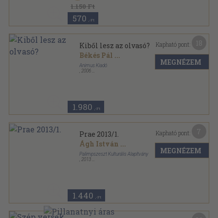
1.150 Ft
570
,-Ft
18
Kapható pont:
Kiből lesz az olvasó?
Békés Pál
...
MEGNÉZEM
Animus Kiadó
,
2006
Ragasztott papírkötés
,
159
oldal
1.980
,-Ft
7
Kapható pont:
Prae 2013/1.
Ágh István
...
MEGNÉZEM
Palimpszeszt Kulturális Alapítvány
,
2013
Ragasztott papírkötés
,
99
oldal
Prae sorozat
1.440
,-Ft