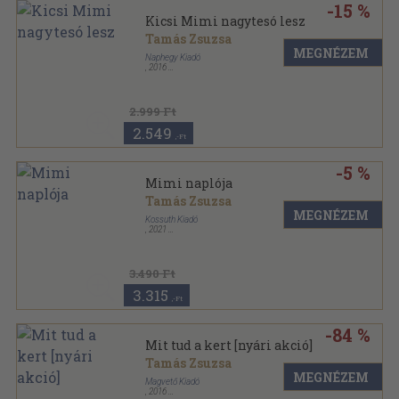
-15 %
Kicsi Mimi nagytesó lesz
Tamás Zsuzsa
MEGNÉZEM
Naphegy Kiadó
,
2016
,
48
oldal
2.999 Ft
2.549
,-Ft
-5 %
Mimi naplója
Tamás Zsuzsa
MEGNÉZEM
Kossuth Kiadó
,
2021
Keménytáblás
,
64
oldal
3.490 Ft
3.315
,-Ft
-84 %
Mit tud a kert [nyári akció]
Tamás Zsuzsa
MEGNÉZEM
Magvető Kiadó
,
2016