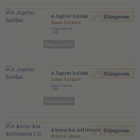
A Jupiter holdjai
Előjegyzem
Isaac Asimov
Cédrus Kiadó Kft.
,
1992
Könyvkötői kötés
,
155
oldal
Űrvadász sorozat
Előjegyezhető
A Jupiter holdjai
Előjegyzem
Isaac Asimov
Cédrus Kiadó Kft.
,
1992
Ragasztott papírkötés
,
155
oldal
Űrvadász sorozat
Előjegyezhető
A kuruc kor költészete I-II.
Előjegyzem
Rimay János
...