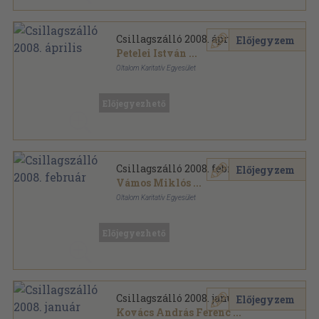
Csillagszálló 2008. április
Előjegyzem
Petelei István
...
Oltalom Karitatív Egyesület
Ragasztott papírkötés
,
72
oldal
Csillagszálló sorozat
Előjegyezhető
Csillagszálló 2008. február
Előjegyzem
Vámos Miklós
...
Oltalom Karitatív Egyesület
Ragasztott papírkötés
,
76
oldal
Csillagszálló sorozat
Előjegyezhető
Csillagszálló 2008. január
Előjegyzem
Kovács András Ferenc
...