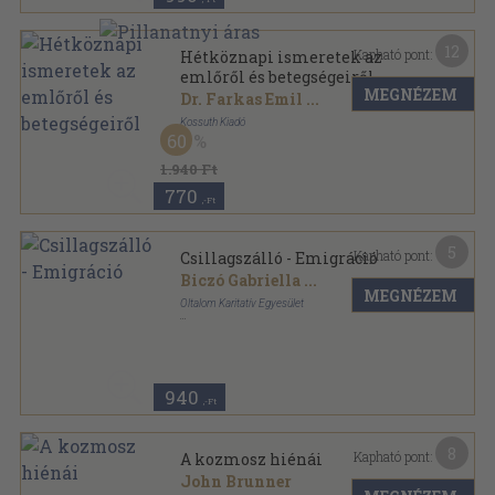
12
Kapható pont:
Hétköznapi ismeretek az
emlőről és betegségeiről
MEGNÉZEM
Dr. Farkas Emil
...
Kossuth Kiadó
60
Fűzött kemény papírkötés
,
110
oldal
1.940 Ft
770
,-Ft
5
Kapható pont:
Csillagszálló - Emigráció
Biczó Gabriella
...
MEGNÉZEM
Oltalom Karitatív Egyesület
Ragasztott papírkötés
,
75
oldal
Csillagszálló sorozat
940
,-Ft
8
Kapható pont:
A kozmosz hiénái
John Brunner