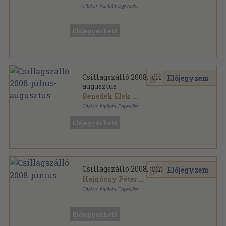
Oltalom Karitatív Egyesület
Ragasztott papírkötés
,
68
oldal
Csillagszálló sorozat
Előjegyezhető
Csillagszálló 2008. július-
Előjegyzem
augusztus
Benedek Elek
...
Oltalom Karitatív Egyesület
Ragasztott papírkötés
,
72
oldal
Előjegyezhető
Csillagszálló sorozat
Csillagszálló 2008. június
Előjegyzem
Hajnóczy Péter
...
Oltalom Karitatív Egyesület
Ragasztott papírkötés
,
68
oldal
Csillagszálló sorozat
Előjegyezhető