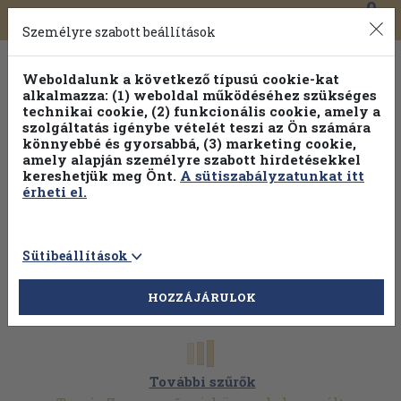
0
Toggle
Főmenü
Könyveink
navigation
Személyre szabott beállítások
Weboldalunk a következő típusú cookie-kat
alkalmazza: (1) weboldal működéséhez szükséges
technikai cookie, (2) funkcionális cookie, amely a
szolgáltatás igénybe vételét teszi az Ön számára
könnyebbé és gyorsabbá, (3) marketing cookie,
amely alapján személyre szabott hirdetésekkel
kereshetjük meg Önt.
A sütiszabályzatunkat itt
érheti el.
Sütibeállítások
HOZZÁJÁRULOK
További szűrők