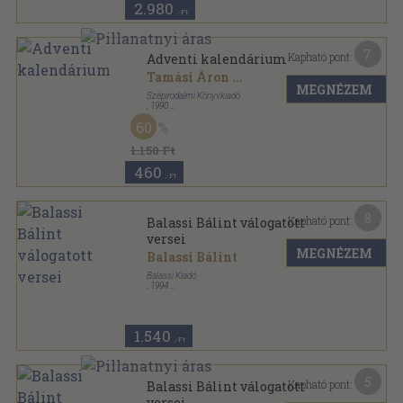
2.980
,-Ft
7
Kapható pont:
Adventi kalendárium
Tamási Áron
...
MEGNÉZEM
Szépirodalmi Könyvkiadó
,
1990
Ragasztott papírkötés
,
138
oldal
60
Adventi kalendárium sorozat
1.150 Ft
460
,-Ft
8
Kapható pont:
Balassi Bálint válogatott
versei
MEGNÉZEM
Balassi Bálint
Balassi Kiadó
,
1994
Ragasztott papírkötés
,
85
oldal
1.540
,-Ft
5
Kapható pont:
Balassi Bálint válogatott
versei