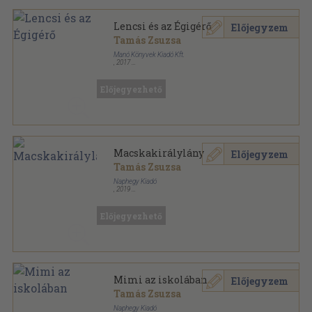
Lencsi és az Égigérő
Előjegyzem
Tamás Zsuzsa
Manó Könyvek Kiadó Kft.
,
2017
Tűzött kötés
,
24
oldal
Manó Könyvek-A hős olvasó sorozat
Előjegyezhető
Macskakirálylány
Előjegyzem
Tamás Zsuzsa
Naphegy Kiadó
,
2019
Fűzött kemény papírkötés
,
63
oldal
Előjegyezhető
Mimi az iskolában
Előjegyzem
Tamás Zsuzsa
Naphegy Kiadó