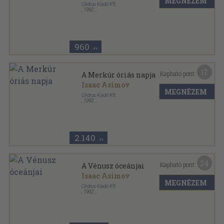
MEGNÉZEM
Cédrus Kiadó Kft.
,
1992
Ragasztott papírkötés
,
162
oldal
960
,-Ft
17
Kapható pont:
A Merkúr óriás napja
Isaac Asimov
MEGNÉZEM
Cédrus Kiadó Kft.
,
1992
Ragasztott papírkötés
,
154
oldal
Űrvadász sorozat
2.140
,-Ft
24
Kapható pont:
A Vénusz óceánjai
Isaac Asimov
MEGNÉZEM
Cédrus Kiadó Kft.
,
1992
Ragasztott papírkötés
,
158
oldal
Űrvadász sorozat