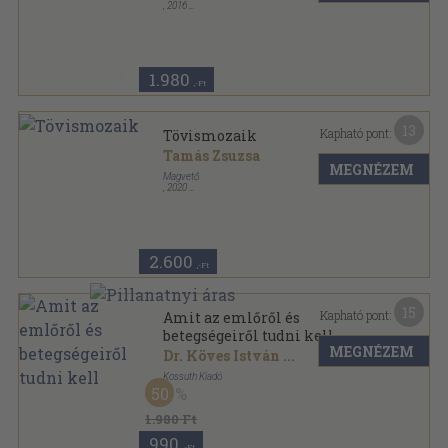
,
2016
Ragasztott kemény papírkötés
,
44
oldal
1.980
,-Ft
13
Kapható pont:
Tövismozaik
Tamás Zsuzsa
MEGNÉZEM
Magvető
,
2020
Fűzött kemény papírkötés
,
152
oldal
2.600
,-Ft
15
Kapható pont:
Amit az emlőről és
betegségeiről tudni kell
MEGNÉZEM
Dr. Köves István
...
Kossuth Kiadó
50
Fűzött kemény papírkötés
,
110
oldal
1.980 Ft
990
,-Ft