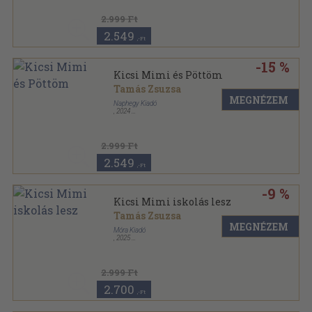
2.999 Ft
2.549
,-Ft
-15 %
Kicsi Mimi és Pöttöm
Tamás Zsuzsa
MEGNÉZEM
Naphegy Kiadó
,
2024
Keménytáblás
,
48
oldal
2.999 Ft
2.549
,-Ft
-9 %
Kicsi Mimi iskolás lesz
Tamás Zsuzsa
MEGNÉZEM
Móra Kiadó
,
2025
Keménytáblás
,
48
oldal
2.999 Ft
2.700
,-Ft