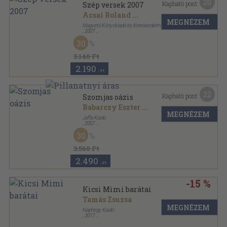
20
Kapható pont:
Szép versek 2007
Acsai Roland
...
MEGNÉZEM
Magvető Könyvkiadó és Kereskedelmi Kft.
,
2007
Fűzött kemény papírkötés
,
254
oldal
30
Szép versek sorozat
3.140 Ft
2.190
,-Ft
22
Kapható pont:
Szomjas oázis
Babarczy Eszter
...
MEGNÉZEM
Jaffa Kiadó
,
2007
Fűzött kemény papírkötés
,
589
oldal
30
Kitakart Psyché sorozat
3.560 Ft
2.490
,-Ft
-15 %
Kicsi Mimi barátai
Tamás Zsuzsa
MEGNÉZEM
Naphegy Kiadó
,
2017
,
48
oldal