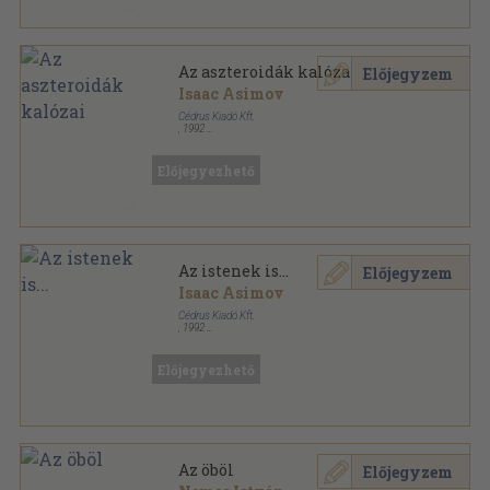
Az aszteroidák kalózai
Előjegyzem
Isaac Asimov
Cédrus Kiadó Kft.
,
1992
Ragasztott papírkötés
,
153
oldal
Űrvadász sorozat
Előjegyezhető
Az istenek is...
Előjegyzem
Isaac Asimov
Cédrus Kiadó Kft.
,
1992
Ragasztott papírkötés
,
282
oldal
Előjegyezhető
Az öböl
Előjegyzem