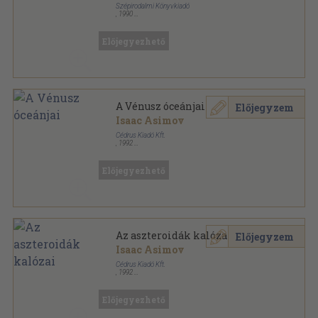
Szépirodalmi Könyvkiadó
,
1990
Vászon
,
1487
oldal
Magyar remekírók sorozat
Előjegyezhető
A Vénusz óceánjai
Előjegyzem
Isaac Asimov
Cédrus Kiadó Kft.
,
1992
Könyvkötői kötés
,
158
oldal
Űrvadász sorozat
Előjegyezhető
Az aszteroidák kalózai
Előjegyzem
Isaac Asimov
Cédrus Kiadó Kft.
,
1992
Könyvkötői kötés
,
153
oldal
Űrvadász sorozat
Előjegyezhető