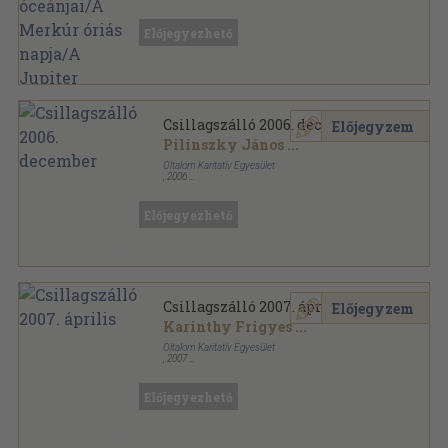
Előjegyezhető
Csillagszálló 2006. december
Előjegyzem
Pilinszky János
...
Oltalom Karitatív Egyesület
,
2006
Ragasztott papírkötés
,
68
oldal
Csillagszálló sorozat
Előjegyezhető
Csillagszálló 2007. április
Előjegyzem
Karinthy Frigyes
...
Oltalom Karitatív Egyesület
,
2007
Ragasztott papírkötés
,
64
oldal
Csillagszálló sorozat
Előjegyezhető