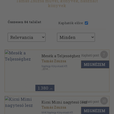
Tamás Zsuzsa művei, könyvek, használt
könyvek
Összesen 84 találat
Kaphatók előre:
7
Kapható pont:
Mesék a Teljességhez
Tamás Zsuzsa
MEGNÉZEM
Naphegy Könyvkiadó Kft.
,
2014
Fűzött kemény papírkötés
,
118
oldal
1.380
,-Ft
10
Kapható pont:
Kicsi Mimi nagytesó lesz
Tamás Zsuzsa
MEGNÉZEM
NHK Naphegy Könyvkiadó Kft.