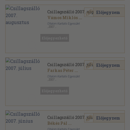
Csillagszálló 2007. augusztus
Előjegyzem
Vámos Miklós
...
Oltalom Karitatív Egyesület
,
2007
Ragasztott papírkötés
,
64
oldal
Csillagszálló sorozat
Előjegyezhető
Csillagszálló 2007. július
Előjegyzem
Farkas Péter
...
Oltalom Karitatív Egyesület
,
2007
Ragasztott papírkötés
,
68
oldal
Csillagszálló sorozat
Előjegyezhető
Csillagszálló 2007. június
Előjegyzem
Békés Pál
...
Oltalom Karitatív Egyesület