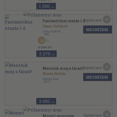
1.380
,-Ft
29
Kapható pont:
Fantasztikus utazás 1-2.
Isaac Asimov
MEGNÉZEM
Cédrus Kiadó Kft.
,
1993
Ragasztott papírkötés
,
695
oldal
30
4.680 Ft
3.270
,-Ft
18
Kapható pont:
Mentsük meg a fáraót!
Renée Holler
MEGNÉZEM
Naphegy Kiadó
,
2014
Fűzött kemény papírkötés
,
123
oldal
Történelmi tetthelyek sorozat
3.550
,-Ft
18
Kapható pont:
Mozart asszonyai