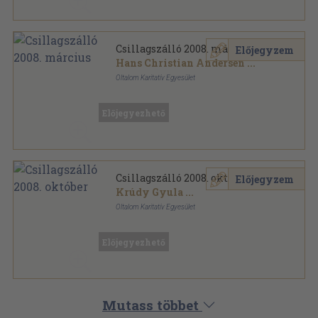
Csillagszálló 2008. március
Előjegyzem
Hans Christian Andersen
...
Oltalom Karitatív Egyesület
Ragasztott papírkötés
,
68
oldal
Csillagszálló sorozat
Előjegyezhető
Csillagszálló 2008. október
Előjegyzem
Krúdy Gyula
...
Oltalom Karitatív Egyesület
Ragasztott papírkötés
,
60
oldal
Csillagszálló sorozat
Előjegyezhető
Mutass többet