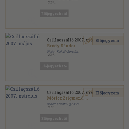
,
2007
Ragasztott papírkötés
,
72
oldal
Csillagszálló sorozat
Előjegyezhető
Csillagszálló 2007. május
Előjegyzem
Bródy Sándor
...
Oltalom Karitatív Egyesület
,
2007
Ragasztott papírkötés
,
60
oldal
Csillagszálló sorozat
Előjegyezhető
Csillagszálló 2007. március
Előjegyzem
Móricz Zsigmond
...
Oltalom Karitatív Egyesület
,
2007
Ragasztott papírkötés
,
60
oldal
Csillagszálló sorozat
Előjegyezhető