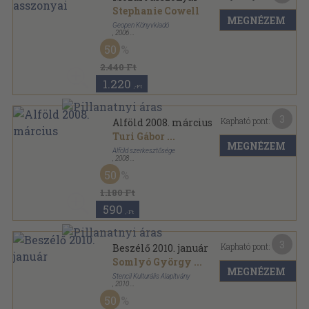
Stephanie Cowell
MEGNÉZEM
Geopen Könyvkiadó
,
2006
Fűzött kemény papírkötés
,
405
oldal
50
2.440 Ft
1.220
,-Ft
3
Kapható pont:
Alföld 2008. március
Turi Gábor
...
MEGNÉZEM
Alföld szerkesztősége
,
2008
Ragasztott papírkötés
,
112
oldal
50
Alföld sorozat
1.180 Ft
590
,-Ft
3
Kapható pont:
Beszélő 2010. január
Somlyó György
...
MEGNÉZEM
Stencil Kulturális Alapítvány
,
2010
Ragasztott papírkötés
,
85
oldal
50
Beszélő sorozat