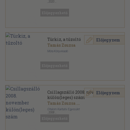
,
2020
Varrott keménykötés
,
63
oldal
Előjegyezhető
Türkiz, a tűzoltó
Előjegyzem
Tamás Zsuzsa
Móra Könyvkiadó
Ragasztott papírkötés
,
30
oldal
Már tudok olvasni sorozat
Előjegyezhető
Csillagszálló 2008. november
Előjegyzem
külön(leges) szám
Tamás Zsuzsa
...
Oltalom Karitatív Egyesület
,
2008
Ragasztott papírkötés
,
80
oldal
Előjegyezhető
Csillagszálló sorozat