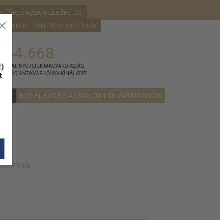
k: Régiségkereskedés.hu
A kosaram
HÍRLEVÉL
BELÉPÉS/REGISZTRÁCIÓ
MÉG
0
5000
Ft
144.668
)
ÁNNYAL NYÚJTJUK MAGYARORSZÁG
t
GYOBB ANTIKVÁR KÖNYV-KÍNÁLATÁT
YOK
KÖTELEZŐ ÉS AJÁNLOTT OLVASMÁNYOK
 könyvek