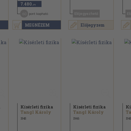
7.480
,-Ft
60
Előjegyezhető
El
pont kapható
MEGNÉZEM
Előjegyzem
a
Kísérleti fizika
Kísérleti fizika
Kí
Tangl Károly
Tangl Károly
Ta
1945
1946
194