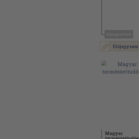
Előjegyezhető
Előjegyzem
Magyar
természettudó