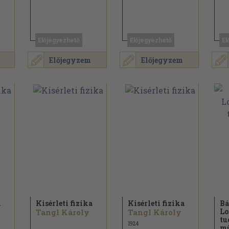
Előjegyezhető
Előjegyezhető
El
Előjegyzem
Előjegyzem
a
Kisérleti fizika
Kisérleti fizika
Bá
Lo
Tangl Károly
Tangl Károly
tu
1924
mű