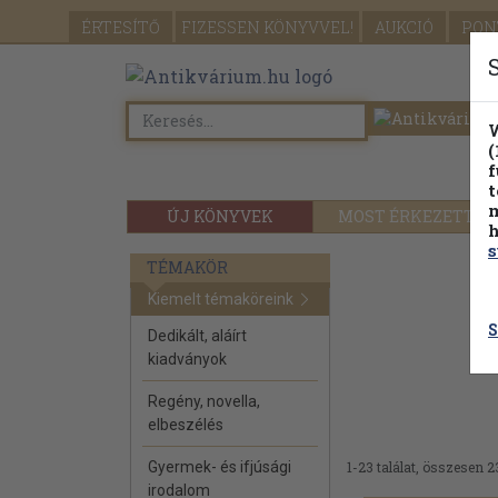
ÉRTESÍTŐ
FIZESSEN
KÖNYVVEL!
AUKCIÓ
PON
W
(
f
t
m
ÚJ KÖNYVEK
MOST ÉRKEZETT
h
s
TÉMAKÖR
Kiemelt témaköreink
S
Dedikált, aláírt
kiadványok
Regény, novella,
elbeszélés
Gyermek- és ifjúsági
1-23 találat, összesen 2
irodalom