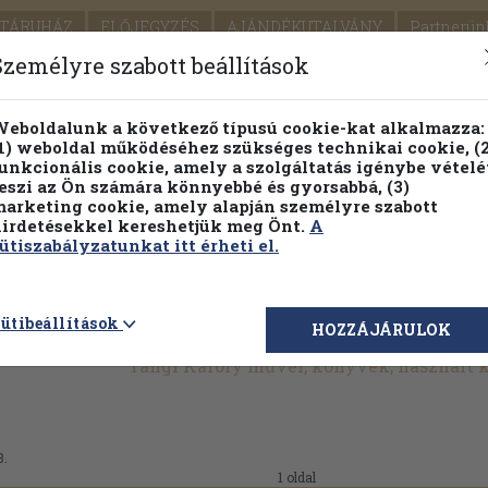
TÁRUHÁZ
ELŐJEGYZÉS
AJÁNDÉKUTALVÁNY
Partnerün
SZÁLLÍTÁS
SEGÍTSÉG
Személyre szabott beállítások
1.
Részletes kereső
Témaköri fa
eboldalunk a következő típusú cookie-kat alkalmazza:
1) weboldal működéséhez szükséges technikai cookie, (2
KIADV
unkcionális cookie, amely a szolgáltatás igénybe vételé
LEGNA
eszi az Ön számára könnyebbé és gyorsabbá, (3)
arketing cookie, amely alapján személyre szabott
PILLANATNYI ÁRAINK
FENNTARTHATÓ OLVASMÁN
irdetésekkel kereshetjük meg Önt.
A
ütiszabályzatunkat itt érheti el.
ütibeállítások
HOZZÁJÁRULOK
Tangl Károly művei, könyvek, használt
3.
1 oldal