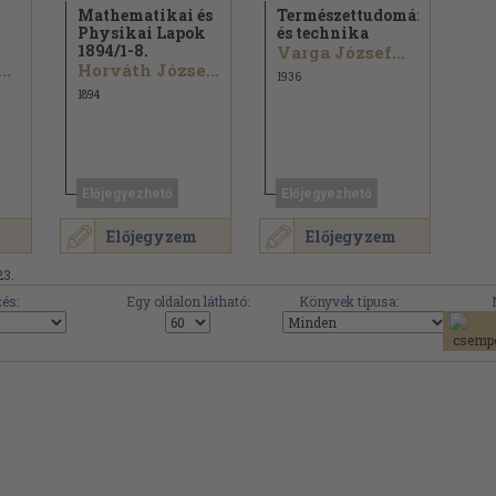
Mathematikai és
Természettudomány
Physikai Lapok
és technika
1894/
1-8.
Varga József...
..
Horváth József...
1936
1894
Előjegyezhető
Előjegyezhető
Előjegyzem
Előjegyzem
23.
és:
Egy oldalon látható:
Könyvek típusa: