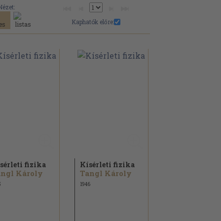
Nézet:
Kaphatók előre:
sérleti fizika
Kísérleti fizika
ngl Károly
Tangl Károly
5
1946