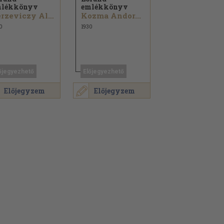
mlékkönyv
emlékkönyv
Berzeviczy Albert...
Kozma Andor...
0
1930
őjegyezhető
Előjegyezhető
Előjegyzem
Előjegyzem