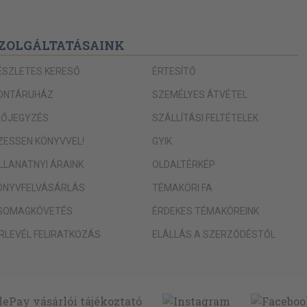
ZOLGÁLTATÁSAINK
ÉSZLETES KERESŐ
ÉRTESÍTŐ
ONTÁRUHÁZ
SZEMÉLYES ÁTVÉTEL
LŐJEGYZÉS
SZÁLLÍTÁSI FELTÉTELEK
IZESSEN KÖNYVVEL!
GYIK
ILLANATNYI ÁRAINK
OLDALTÉRKÉP
ÖNYVFELVÁSÁRLÁS
TÉMAKÖRI FA
SOMAGKÖVETÉS
ÉRDEKES TÉMAKÖREINK
ÍRLEVÉL FELIRATKOZÁS
ELÁLLÁS A SZERZŐDÉSTŐL