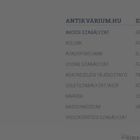
ANTIKVÁRIUM.HU
S
AKCIÓS SZABÁLYZAT
R
RÓLUNK
P
ÁTADÓPONTJAINK
E
COOKIE SZABÁLYZAT
F
ADATKEZELÉSI TÁJÉKOZTATÓ
P
ÜZLETSZABÁLYZAT/ÁSZF
K
KARRIER
C
BAGOLYMÚZEUM
H
VISSZATÉRÍTÉSI SZABÁLYZAT