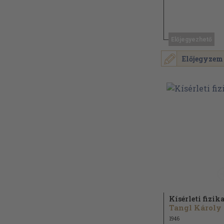
Előjegyezhető
Előjegyzem
Kísérleti fizik
Tangl Károly
1946