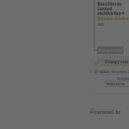
Báró Eötvös
Loránd
emlékkönyv
Kozma Andor.
1930
Előjegyezhető
Előjegyzem
1 - 23 találat, összesen 
Rendez