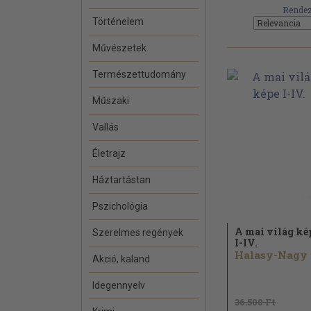
Rendez
Történelem
Művészetek
Természettudomány
Műszaki
Vallás
Életrajz
Háztartástan
Pszichológia
A mai világ ké
Szerelmes regények
I-IV.
H
Akció, kaland
Idegennyelv
36.500 Ft