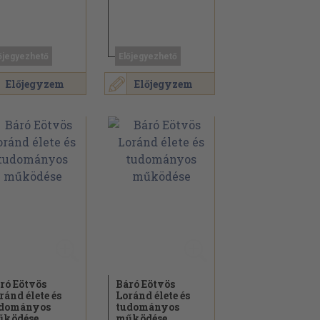
őjegyezhető
Előjegyezhető
Előjegyzem
Előjegyzem
ró Eötvös
Báró Eötvös
ránd élete és
Loránd élete és
dományos
tudományos
ködése
működése