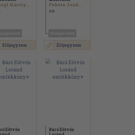
ngl Károly...
Fekete Jenő...
8
1918
őjegyezhető
Előjegyezhető
Előjegyzem
Előjegyzem
ró Eötvös
Báró Eötvös
ránd
Loránd