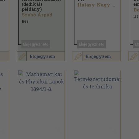
(dedikált
e
Halasy-Nagy József...
példány)
Szabó Árpád
193
1999
Előjegyezhető
Előjegyezhető
El
Előjegyzem
Előjegyzem