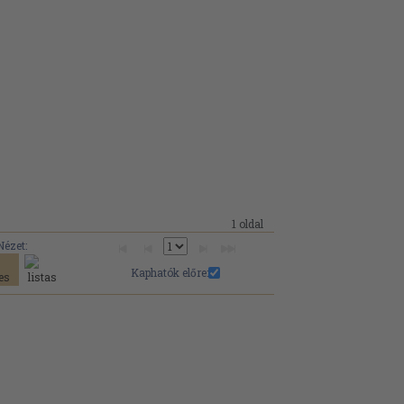
1 oldal
Nézet:
Kaphatók előre: