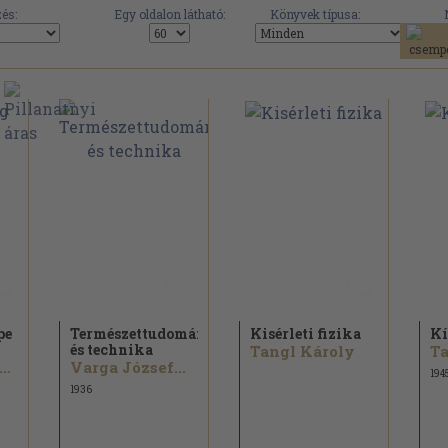
és:
Egy oldalon látható:
Könyvek típusa:
pe
Természettudomány
Kisérleti fizika
Kí
és technika
Tangl Károly
Ta
alasy-Nagy József...
Varga József...
194
1936