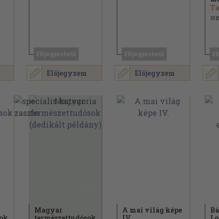
Ta
191
Előjegyezhető
Előjegyezhető
El
Előjegyzem
Előjegyzem
Magyar
A mai világ képe
Bá
sok
természettudósok
IV.
Lo