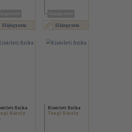
őjegyezhető
Előjegyezhető
Előjegyzem
Előjegyzem
sérleti fizika
Kísérleti fizika
ngl Károly
Tangl Károly
5