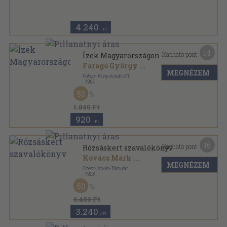
4.240
,-Ft
14
Kapható pont:
Ízek Magyarországon
Faragó György
...
MEGNÉZEM
Folium Könyvkiadó Kft.
,
1991
Vászon
,
160
oldal
50
1.840 Ft
920
,-Ft
16
Kapható pont:
Rózsáskert szavalókönyv
Kovács Márk
...
MEGNÉZEM
Szent-István-Társulat
,
1923
Félvászon
,
303
oldal
50
6.480 Ft
3.240
,-Ft