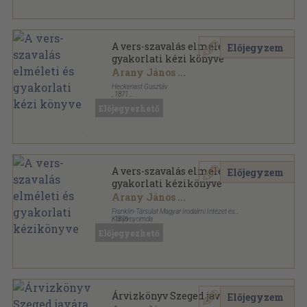
A vers-szavalás elméleti és
Előjegyzem
gyakorlati kézi könyve
Arany János
...
Heckenast Gusztáv
,
1871
Amatőr papírkötés
,
336
oldal
Előjegyezhető
A vers-szavalás elméleti és
Előjegyzem
gyakorlati kézikönyve
Arany János
...
Franklin-Társulat Magyar Irodalmi Intézet és
Könyvnyomda
,
1876
Könyvkötői kötés
,
312
oldal
Előjegyezhető
Árvizkönyv Szeged javára
Előjegyzem