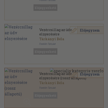
Franklin-Társulat
Kaucsuk
,
480
oldal
Előjegyezhető
Vezércsillag az üdv
Előjegyzem
elnyerésére
Tárkányi Béla
Franklin-Társulat
Kaucsuk
,
480
oldal
Előjegyezhető
Vezércsillag az üdv
Előjegyzem
elnyerésére (rossz állapotú)
Tárkányi Béla
Franklin-Társulat
Bőr
,
459
oldal
Előjegyezhető