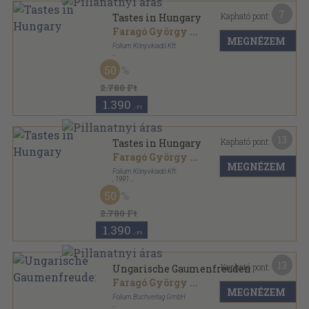
7
Kapható pont:
Tastes in Hungary
Faragó György
...
MEGNÉZEM
Folium Könyvkiadó Kft.
Vászon
,
137
oldal
50
2.780 Ft
1.390
,-Ft
13
Kapható pont:
Tastes in Hungary
Faragó György
...
MEGNÉZEM
Folium Könyvkiadó Kft.
,
1991
Vászon
,
147
oldal
50
2.780 Ft
1.390
,-Ft
13
Kapható pont:
Ungarische Gaumenfreuden
Faragó György
...
MEGNÉZEM
Folium Buchverlag GmbH