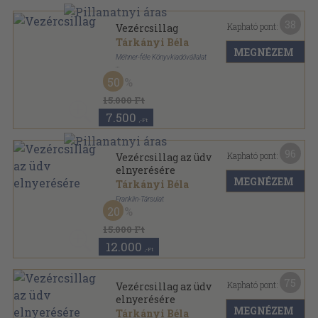
38
Kapható pont:
Vezércsillag
Tárkányi Béla
MEGNÉZEM
Méhner-féle Könyvkiadóvállalat
Bőr
,
396
oldal
50
15.000 Ft
7.500
,-Ft
96
Kapható pont:
Vezércsillag az üdv
elnyerésére
MEGNÉZEM
Tárkányi Béla
Franklin-Társulat
20
Bőr
,
480
oldal
15.000 Ft
12.000
,-Ft
75
Kapható pont:
Vezércsillag az üdv
elnyerésére
MEGNÉZEM
Tárkányi Béla