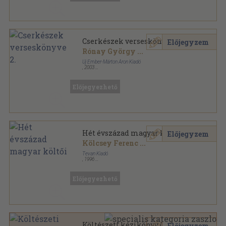
Cserkészek verseskönyve 2.
Előjegyzem
Rónay György
...
Új Ember-Márton Áron Kiadó
,
2003
Ragasztott papírkötés
,
195
oldal
Cserkészvezetők Kiskönyvtára sorozat
Előjegyezhető
Hét évszázad magyar költői
Előjegyzem
Kölcsey Ferenc
...
Tevan Kiadó
,
1996
Fűzött keménykötés
,
2646
oldal
Előjegyezhető
Költészeti kézikönyv (rossz
Előjegyzem