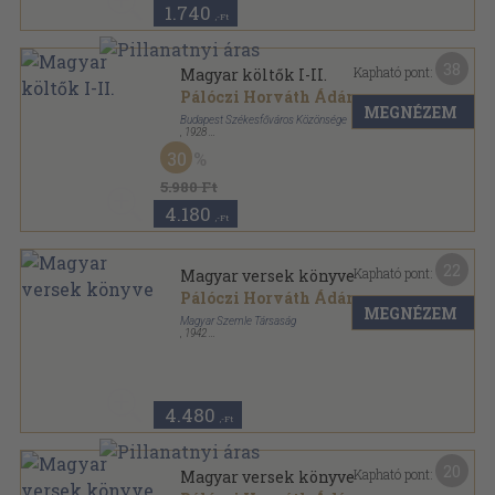
1.740
,-Ft
38
Kapható pont:
Magyar költők I-II.
Pálóczi Horváth Ádám
...
MEGNÉZEM
Budapest Székesfőváros Közönsége
,
1928
Félvászon
,
528
oldal
30
A magyar népművelés könyvei sorozat
5.980 Ft
4.180
,-Ft
22
Kapható pont:
Magyar versek könyve
Pálóczi Horváth Ádám
...
MEGNÉZEM
Magyar Szemle Társaság
,
1942
Vászon
,
784
oldal
A Magyar Szemle Klasszikusai sorozat
4.480
,-Ft
20
Kapható pont:
Magyar versek könyve