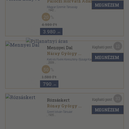
Pálóczi Horváth Ádám
...
MEGNÉZEM
Magyar Szemle Társaság
,
1942
Félvászon
,
784
oldal
20
A Magyar Szemle Klasszikusai sorozat
4.980 Ft
3.980
,-Ft
12
Kapható pont:
Mennyei Dal
Náray György
...
MEGNÉZEM
Kató és Fivére Keresztény Ifjúsági Kiadó
,
2009
Ragasztott papírkötés
,
111
oldal
50
1.580 Ft
790
,-Ft
33
Kapható pont:
Rózsáskert
Rónay György
...
MEGNÉZEM
Szent István-Társulat
,
1935
Varrott papírkötés
,
272
oldal