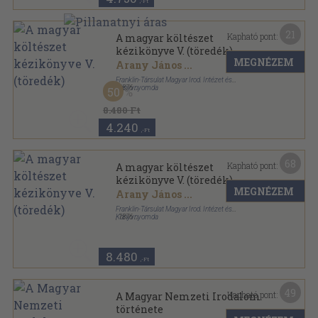
,-Ft
21
Kapható pont:
A magyar költészet
kézikönyve V. (töredék)
MEGNÉZEM
Arany János
...
Franklin-Társulat Magyar Irod. Intézet és
Könyvnyomda
,
1876
50
Könyvkötői vászonkötés
,
430
oldal
A magyar költészet kézikönyve sorozat
8.480 Ft
4.240
,-Ft
68
Kapható pont:
A magyar költészet
kézikönyve V. (töredék)
MEGNÉZEM
Arany János
...
Franklin-Társulat Magyar Irod. Intézet és
Könyvnyomda
,
1876
Könyvkötői kötés
,
430
oldal
A magyar költészet kézikönyve sorozat
8.480
,-Ft
49
Kapható pont:
A Magyar Nemzeti Irodalom
története