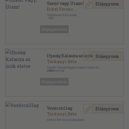
Szent vagy, Uram!
Előjegyzem
Erkel Ferenc
...
Stephaneum Könyvkiadó
,
1951
Félvászon
,
272
oldal
Előjegyezhető
Ifjuság Kalauza az örök életre
Előjegyzem
Tárkányi Béla
Franklin-Társulat Magyar Irodalmi Intézet és
Könyvnyomda
,
1875
Vászon
,
312
oldal
Előjegyezhető
Vezércsillag
Előjegyzem
Tárkányi Béla
Méhner-féle Könyvkiadóvállalat
Félvászon
,
396
oldal