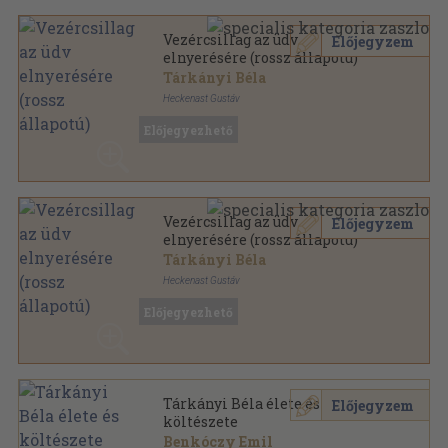
Vezércsillag az üdv
Előjegyzem
elnyerésére (rossz állapotú)
Tárkányi Béla
Heckenast Gustáv
Bőr
,
348
oldal
Előjegyezhető
Vezércsillag az üdv
Előjegyzem
elnyerésére (rossz állapotú)
Tárkányi Béla
Heckenast Gustáv
Bőr
,
287
oldal
Előjegyezhető
Tárkányi Béla élete és
Előjegyzem
költészete
Benkóczy Emil