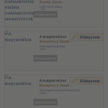
irodalomtörténeti
Arany János
...
szemelvényekkel
Lauffer Vilmos kiadása
,
1902
Fűzött keménykötés
,
579
oldal
Előjegyezhető
A magyarokhoz
Előjegyzem
Keresztury Dezső
...
Felsőmagyarország Kiadó
,
2002
Ragasztott papírkötés
,
565
oldal
Előjegyezhető
A magyarokhoz
Előjegyzem
Keresztury Dezső
...
Felsőmagyarország Kiadó-Kiskapu Kiadó
,
2004
Fűzött keménykötés
,
584
oldal
Előjegyezhető