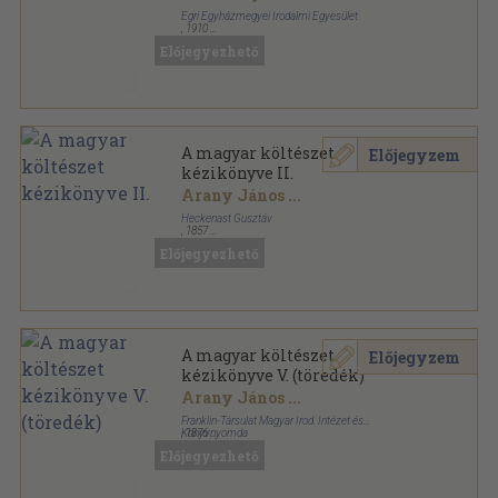
Egri Egyházmegyei Irodalmi Egyesület
,
1910
Varrott papírkötés
,
181
oldal
Előjegyezhető
A magyar költészet
Előjegyzem
kézikönyve II.
Arany János
...
Heckenast Gusztáv
,
1857
Könyvkötői kötés
,
847
oldal
Előjegyezhető
A magyar nyelv és irodalom kézikönyve sorozat
A magyar költészet
Előjegyzem
kézikönyve V. (töredék)
Arany János
...
Franklin-Társulat Magyar Irod. Intézet és
Könyvnyomda
,
1876
Vászon
,
430
oldal
Előjegyezhető
A magyar költészet kézikönyve sorozat