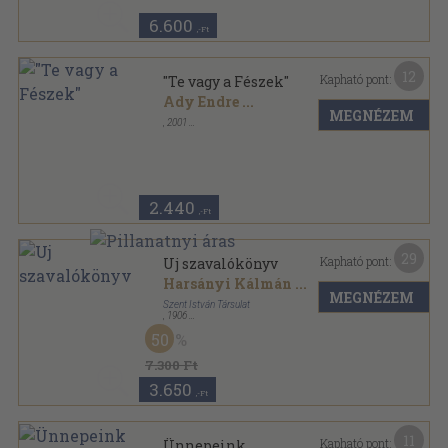
6.600
,-Ft
12
Kapható pont:
"Te vagy a Fészek"
Ady Endre
...
MEGNÉZEM
,
2001
Vászon
,
341
oldal
2.440
,-Ft
29
Kapható pont:
Uj szavalókönyv
Harsányi Kálmán
...
MEGNÉZEM
Szent István Társulat
,
1906
Félvászon
,
468
oldal
50
7.300 Ft
3.650
,-Ft
11
Kapható pont:
Ünnepeink