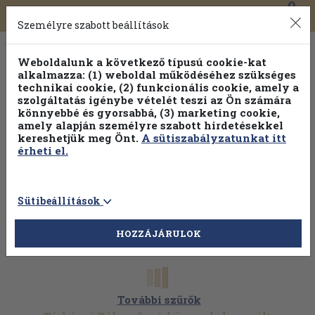
0
Toggle
Főmenü
Könyveink
navigation
Személyre szabott beállítások
Weboldalunk a következő típusú cookie-kat
alkalmazza: (1) weboldal működéséhez szükséges
technikai cookie, (2) funkcionális cookie, amely a
szolgáltatás igénybe vételét teszi az Ön számára
könnyebbé és gyorsabbá, (3) marketing cookie,
Válogasson több mint 30 000 kötet közül
amely alapján személyre szabott hirdetésekkel
Hobbi témakörökben
20% kedvezménnyel!
kereshetjük meg Önt.
A sütiszabályzatunkat itt
érheti el.
Sütibeállítások
HOZZÁJÁRULOK
További szűrők