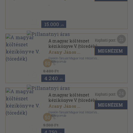
Bőr
,
480
oldal
15.000
,-Ft
21
Kapható pont:
A magyar költészet
kézikönyve V. (töredék)
MEGNÉZEM
Arany János
...
Franklin-Társulat Magyar Irod. Intézet és
Könyvnyomda
,
1876
50
Varrott papírkötés
,
430
oldal
A magyar költészet kézikönyve sorozat
8.480 Ft
4.240
,-Ft
24
Kapható pont:
A magyar költészet
kézikönyve V. (töredék)
MEGNÉZEM
Arany János
...
Franklin-Társulat Magyar Irod. Intézet és
Könyvnyomda
,
1876
50
Aranyozott gerincű kiadói vászonkötés
,
430
oldal
A magyar költészet kézikönyve sorozat
9.500 Ft
4.750