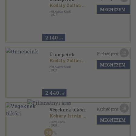
Kodály Zoltán
...
MEGNÉZEM
Hét Krajcár Kiadó
,
1997
Ragasztott papírkötés
,
234
oldal
2.140
,-Ft
12
Kapható pont:
Ünnepeink
Kodály Zoltán
...
MEGNÉZEM
Hét Krajcár Kiadó
,
2002
Ragasztott papírkötés
,
234
oldal
2.440
,-Ft
18
Kapható pont:
Végeknek tüköri
Koháry István
...
MEGNÉZEM
Pallas Kiadó
,
1999
Ragasztott kemény papírkötés
,
398
oldal
30