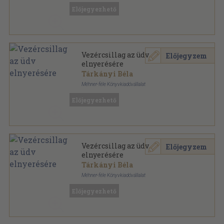
Előjegyezhető
Vezércsillag az üdv
Előjegyzem
elnyerésére
Tárkányi Béla
Méhner-féle Könyvkiadóvállalat
Fűzött keménykötés
,
480
oldal
Előjegyezhető
Vezércsillag az üdv
Előjegyzem
elnyerésére
Tárkányi Béla
Méhner-féle Könyvkiadóvállalat
Vászon
,
396
oldal
Előjegyezhető