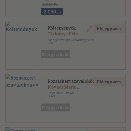
2.940 Ft
2.050
,-Ft
Költemények
Előjegyzem
Tárkányi Béla
Egri Egyházmegyei Irodalmi Egyesület
,
1911
Vászon
,
240
oldal
Előjegyezhető
Rózsáskert szavalókönyv
Előjegyzem
Kovács Márk
...
Szent-István-Társulat
,
1923
Könyvkötői vászonkötés
,
303
oldal
Előjegyezhető