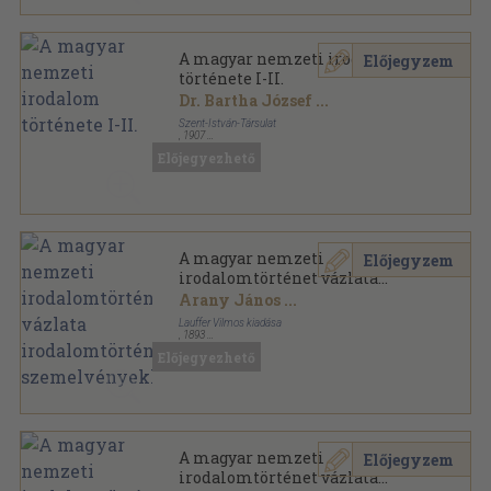
A magyar nemzeti irodalom
Előjegyzem
története I-II.
Dr. Bartha József
...
Szent-István-Társulat
,
1907
Könyvkötői vászonkötés
,
769
oldal
Előjegyezhető
A magyar nemzeti
Előjegyzem
irodalomtörténet vázlata
irodalomtörténeti
Arany János
...
szemelvényekkel
Lauffer Vilmos kiadása
,
1893
Fűzött keménykötés
,
579
oldal
Előjegyezhető
A magyar nemzeti
Előjegyzem
irodalomtörténet vázlata