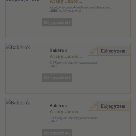
Arany János
...
Kisfaludy Társaság-Franklin-Társulat Magyar Irod.
Intézet és Könyvnyomda
,
1880
Aranyozott kiadói egész vászonkötés
,
518
oldal
Előjegyezhető
Babérok
Előjegyzem
Arany János
...
Grill Károly Kir. Udv. Könyvkereskedése
,
1877
Aranyozott kiadói egész vászonkötés
,
560
oldal
Előjegyezhető
Babérok
Előjegyzem
Arany János
...
Grill Károly Kir. Udv. Könyvkereskedése
,
1877
Aranyozott kiadói egész vászonkötés
,
560
oldal
Előjegyezhető