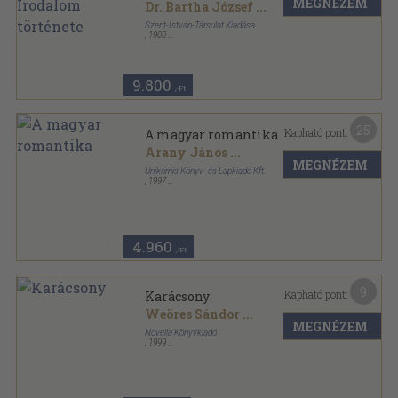
MEGNÉZEM
Dr. Bartha József
...
Szent-István-Társulat Kiadása
,
1900
Könyvkötői kötés
,
660
oldal
9.800
,-Ft
25
Kapható pont:
A magyar romantika
Arany János
...
MEGNÉZEM
Unikornis Könyv- és Lapkiadó Kft.
,
1997
Fűzött keménykötés
,
382
oldal
A magyar költészet kincsestára sorozat
4.960
,-Ft
9
Kapható pont:
Karácsony
Weöres Sándor
...
MEGNÉZEM
Novella Könyvkiadó
,
1999
Bársony
,
100
oldal