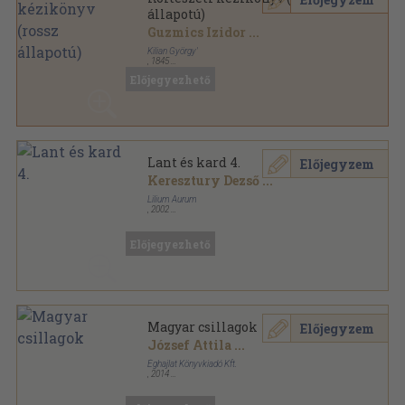
állapotú)
Guzmics Izidor
...
Kilian György'
,
1845
Könyvkötői kötés
,
201
oldal
Előjegyezhető
Lant és kard 4.
Előjegyzem
Keresztury Dezső
...
Lilium Aurum
,
2002
Fűzött kemény papírkötés
,
355
oldal
Verses Magyar Történelem sorozat
Előjegyezhető
Magyar csillagok
Előjegyzem
József Attila
...
Éghajlat Könyvkiadó Kft.
,
2014
Fűzött keménykötés
,
1159
oldal