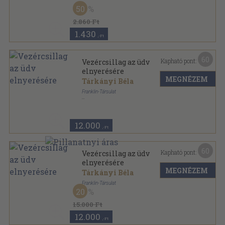
Vászon
,
147
oldal
50
Gastronomische Abenteuer sorozat
2.860 Ft
1.430
,-Ft
60
Kapható pont:
Vezércsillag az üdv
elnyerésére
MEGNÉZEM
Tárkányi Béla
Franklin-Társulat
Vászon
,
480
oldal
12.000
,-Ft
60
Kapható pont:
Vezércsillag az üdv
elnyerésére
MEGNÉZEM
Tárkányi Béla
Franklin-Társulat
20
Bőr
,
480
oldal
15.000 Ft
12.000
,-Ft