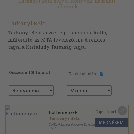
Tárkányi Béla művei, könyvek, használt
könyvek
Tárkányi Béla
Tárkányi Béla József egri kanonok, költő,
műfordító, az MTA levelező, majd rendes
tagja, a Kisfaludy Társaság tagja.
Összesen 101 találat
Kaphatók előre:
21
Kapható pont:
Költemények
Tárkányi Béla
MEGNÉZEM
Egri Egyházmegyei Irodalmi Egyesület
,
1911
Varrott papírkötés
,
240
oldal