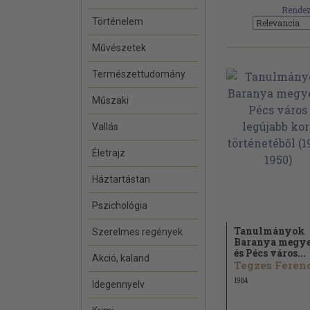
Rendez
Történelem
Művészetek
Természettudomány
Műszaki
Vallás
Életrajz
Háztartástan
Pszichológia
Tanulmányok
Szerelmes regények
Baranya megy
és Pécs város...
Akció, kaland
Tegzes Ferenc
1984
Idegennyelv