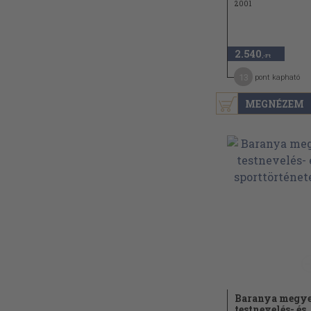
2001
2.540
,-Ft
13
pont kapható
MEGNÉZEM
Baranya megy
testnevelés- és