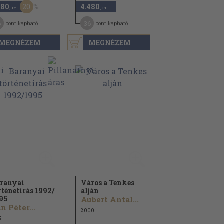
20
180
4.480
,-Ft
,-Ft
6
36
pont kapható
pont kapható
MEGNÉZEM
MEGNÉZEM
ranyai
Város a Tenkes
rténetírás 1992/
alján
95
Aubert Antal...
n Péter...
2000
5