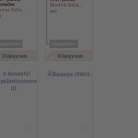
cember
Medek Béla...
vas Béla...
1967
7
őjegyezhető
Előjegyezhető
Előjegyzem
Előjegyzem