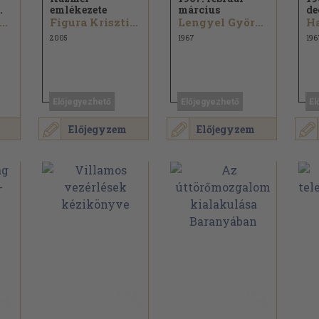
.
emlékezete
március
de
r. Bödő László...
Figura Krisztina
Lengyel György...
Ha
2005
1967
196
Előjegyezhető
Előjegyezhető
El
Előjegyzem
Előjegyzem