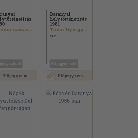
ranyai
Baranyai
lytörténetírás
helytörténetírás
80
1981
ndor László...
Timár György...
1
1982
őjegyezhető
Előjegyezhető
Előjegyzem
Előjegyzem