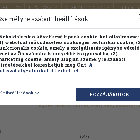
TÁRUHÁZ
ELŐJEGYZÉS
AJÁNDÉKUTALVÁNY
Partnerün
SZÁLLÍTÁS
SEGÍTSÉG
Személyre szabott beállítások
1.
Részletes kereső
Témaköri fa
eboldalunk a következő típusú cookie-kat alkalmazza:
1) weboldal működéséhez szükséges technikai cookie, (2
KIADV
unkcionális cookie, amely a szolgáltatás igénybe vételé
LEGNA
eszi az Ön számára könnyebbé és gyorsabbá, (3)
arketing cookie, amely alapján személyre szabott
PILLANATNYI ÁRAINK
FENNTARTHATÓ OLVASMÁN
irdetésekkel kereshetjük meg Önt.
A
ütiszabályzatunkat itt érheti el.
ütibeállítások
HOZZÁJÁRULOK
Tegzes Ferenc művei, könyvek, használt
9.
1 oldal