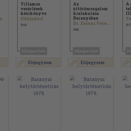
Villamos
Az
A 
vezérlések
úttörőmozgalom
te
kézikönyve
kialakulása
III
Baranyában
c
Zühlsdorf
Tó
Dr. Zeleni Ferenc
1964
197
1985
Előjegyezhető
Előjegyezhető
El
Előjegyzem
Előjegyzem