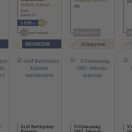
195
Ádám Antal...
1982
2009
3.840 Ft
60
1.530
,-Ft
12
Előjegyezhető
El
pont kapható
MEGNÉZEM
Előjegyzem
e
Gróf Batthyány
Villamosság
Vi
Kázmér
1967. február-
19