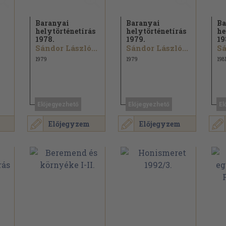
Baranyai
Baranyai
Ba
helytörténetírás
helytörténetírás
he
1978.
1979.
19
Sándor László...
Sándor László...
Sá
1979
1979
198
Előjegyezhető
Előjegyezhető
El
Előjegyzem
Előjegyzem