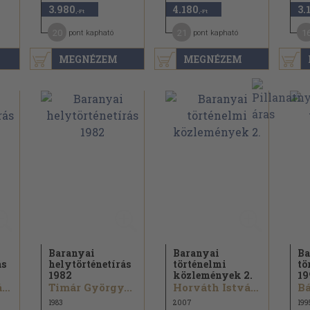
3.980
4.180
3.
,-Ft
,-Ft
20
21
1
pont kapható
pont kapható
MEGNÉZEM
MEGNÉZEM
Baranyai
Baranyai
Ba
ás
helytörténetírás
történelmi
tö
1982
közlemények 2.
19
Kovács András...
Timár György...
Horváth István...
Bá
1983
2007
199