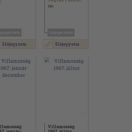
2
1981
őjegyezhető
Előjegyezhető
Előjegyzem
Előjegyzem
llamosság
Villamosság
67. január-
1967. július