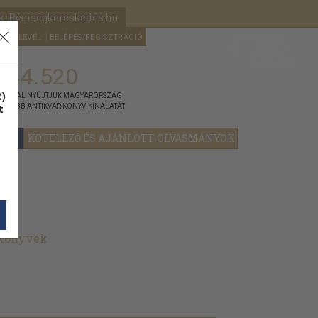
k: Régiségkereskedés.hu
A kosaram
HÍRLEVÉL
BELÉPÉS/REGISZTRÁCIÓ
MÉG
0
5000
Ft
144.520
)
ÁNNYAL NYÚJTJUK MAGYARORSZÁG
t
GYOBB ANTIKVÁR KÖNYV-KÍNÁLATÁT
YOK
KÖTELEZŐ ÉS AJÁNLOTT OLVASMÁNYOK
 könyvek