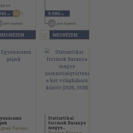
480 Ft
50
240
5.580
,-Ft
,-Ft
8
28
pont kapható
pont kapható
MEGNÉZEM
MEGNÉZEM
gyenáramú
Statisztikai
pek
források Baranya
megye...
gzes Ferenc
Tegzes Ferenc