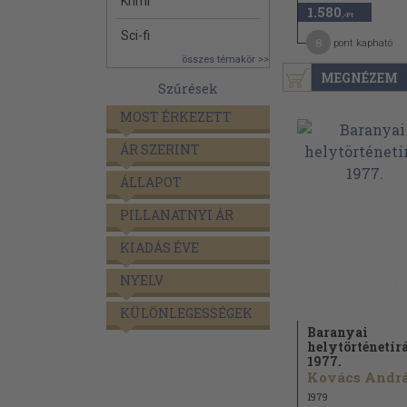
Krimi
1.580
,-Ft
Sci-fi
8
pont kapható
összes témakör >>
MEGNÉZEM
Szűrések
MOST ÉRKEZETT
ÁR SZERINT
ÁLLAPOT
PILLANATNYI ÁR
KIADÁS ÉVE
NYELV
KÜLÖNLEGESSÉGEK
Baranyai
helytörténetír
1977.
1979