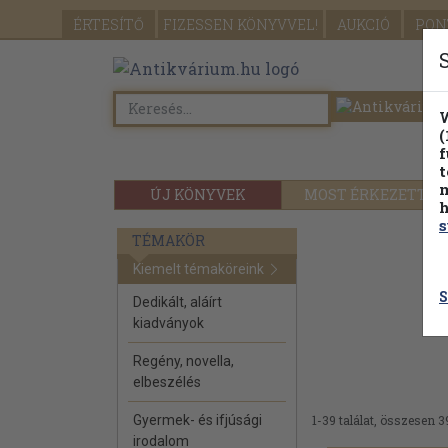
ÉRTESÍTŐ
FIZESSEN
KÖNYVVEL!
AUKCIÓ
PON
W
(
f
t
m
ÚJ KÖNYVEK
MOST ÉRKEZETT
h
s
TÉMAKÖR
Kiemelt témaköreink
S
Dedikált, aláírt
kiadványok
Regény, novella,
elbeszélés
Gyermek- és ifjúsági
1-39 találat, összesen 3
irodalom