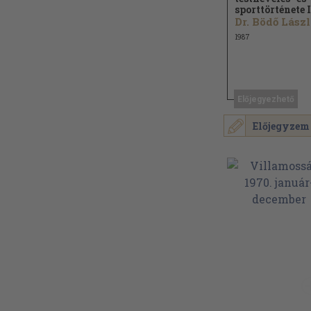
sporttörténete I
D
1987
Előjegyezhető
Előjegyzem