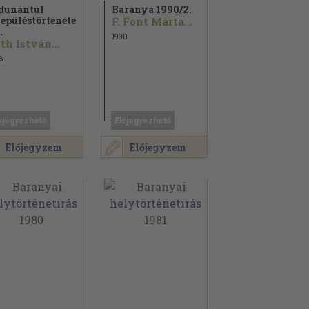
dunántúl
Baranya 1990/
2.
lepüléstörténete
F. Font Márta...
.
1990
th István...
8
őjegyezhető
Előjegyezhető
Előjegyzem
Előjegyzem