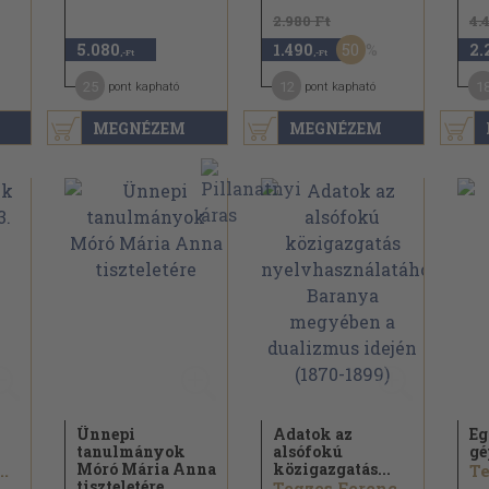
2.980 Ft
4.
50
5.080
1.490
2.
,-Ft
,-Ft
25
12
1
pont kapható
pont kapható
MEGNÉZEM
MEGNÉZEM
Ünnepi
Adatok az
E
tanulmányok
alsófokú
gé
Móró Mária Anna
közigazgatás...
..
Te
tiszteletére
Tegzes Ferenc