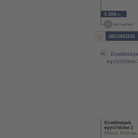
5.080
,-Ft
25
pont kapható
MEGNÉZEM
Kisebbségek
együttélése 3.
Füzes Miklós.