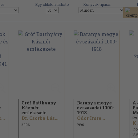
és:
Egy oldalon látható:
Könyvek típusa:
Gróf Batthyány
Baranya megye
A 
e
Kázmér
évszázadai 1000-
Pa
emlékezete
1918
M
év
...
Dr. Csorba László...
Ódor Imre...
2006
1996
199
3.