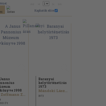
Nézet:
Kaphatók előre:
Janus
Baranyai
nnonius
helytörténetírás
úzeum
1973
könyve 1998
Mándoki László...
K. Zoffmann Zsuzsanna...
1973
9
980 Ft