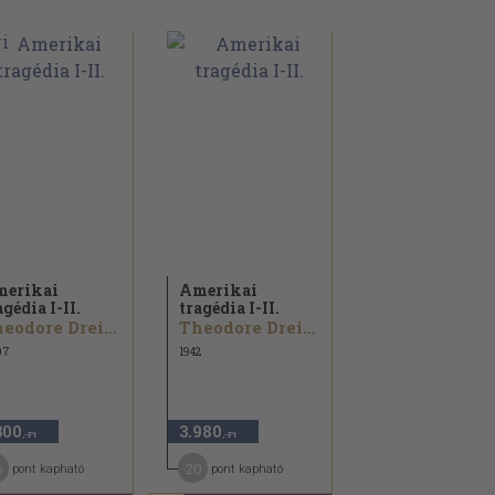
erikai
Amerikai
agédia I-II.
tragédia I-II.
Theodore Dreiser
Theodore Dreiser
07
1942
300
3.980
,-Ft
,-Ft
6
20
pont kapható
pont kapható