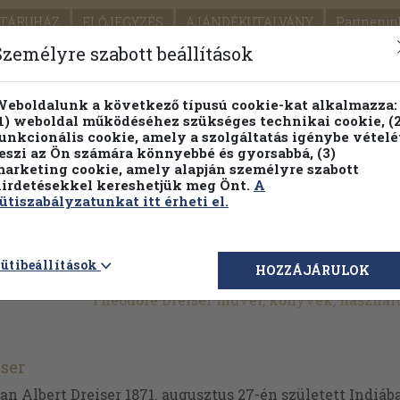
TÁRUHÁZ
ELŐJEGYZÉS
AJÁNDÉKUTALVÁNY
Partnerün
SZÁLLÍTÁS
SEGÍTSÉG
Személyre szabott beállítások
1.
Részletes kereső
Témaköri fa
eboldalunk a következő típusú cookie-kat alkalmazza:
1) weboldal működéséhez szükséges technikai cookie, (2
KIADV
unkcionális cookie, amely a szolgáltatás igénybe vételé
LEGNA
eszi az Ön számára könnyebbé és gyorsabbá, (3)
arketing cookie, amely alapján személyre szabott
PILLANATNYI ÁRAINK
FENNTARTHATÓ OLVASMÁN
irdetésekkel kereshetjük meg Önt.
A
ütiszabályzatunkat itt érheti el.
ütibeállítások
HOZZÁJÁRULOK
Theodore Dreiser művei, könyvek, haszná
ser
 Albert Dreiser 1871. augusztus 27-én született Indiában