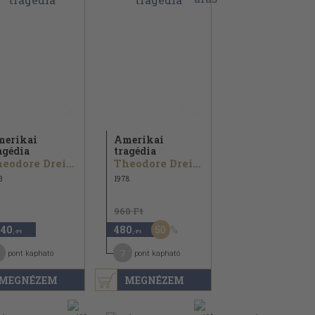
erikai
Amerikai
agédia
tragédia
Theodore Dreiser
Theodore Dreiser
3
1978
960 Ft
50
440
480
,-Ft
,-Ft
7
pont kapható
pont kapható
MEGNÉZEM
MEGNÉZEM