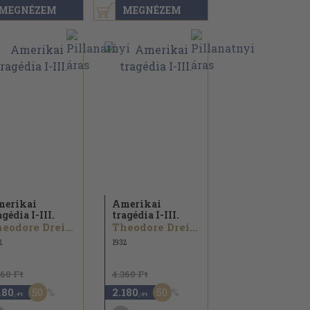
MEGNÉZEM
MEGNÉZEM
erikai
Amerikai
agédia I-III.
tragédia I-III.
Theodore Dreiser
Theodore Dreiser
2
1932
360 Ft
4.360 Ft
50
50
180
2.180
,-Ft
,-Ft