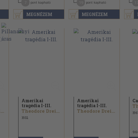
7
19
1
pont kapható
pont kapható
MEGNÉZEM
MEGNÉZEM
Amerikai
Amerikai
Ca
tragédia I-III.
tragédia I-III.
Theodore Dreiser
Theodore Dreiser
Theodore Dreiser
196
1932
96