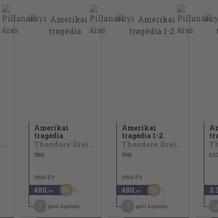
Amerikai
Amerikai
Am
tragédia
tragédia 1-2.
tr
Theodore Dreiser
Theodore Dreiser
Theodore Dreiser
1956
1965
20
960 Ft
960 Ft
50
50
480
480
3.
,-Ft
,-Ft
7
7
2
pont kapható
pont kapható