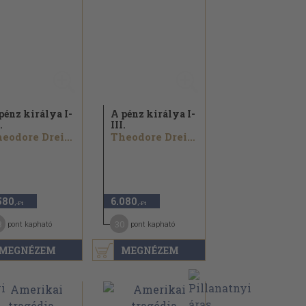
pénz királya I-
A pénz királya I-
.
III.
Theodore Dreiser
Theodore Dreiser
580
6.080
,-Ft
,-Ft
8
30
pont kapható
pont kapható
MEGNÉZEM
MEGNÉZEM