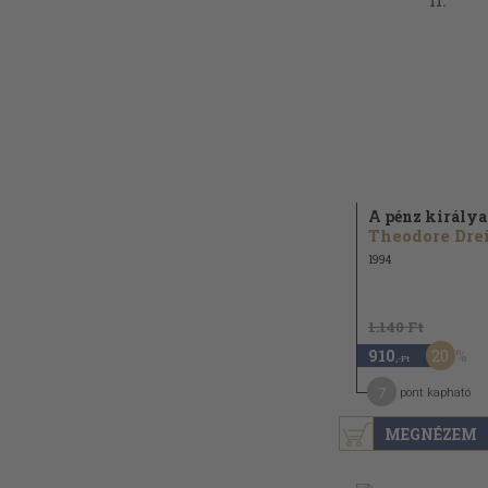
A pénz királya 
1994
1.140 Ft
20
910
,-Ft
7
pont kapható
MEGNÉZEM