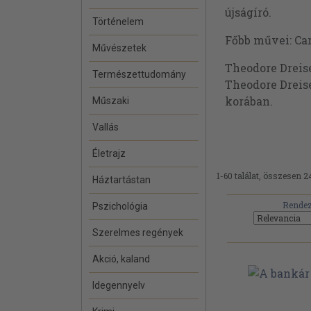
újságíró.
Történelem
Főbb művei: Car
Művészetek
Theodore Dreise
Természettudomány
Theodore Dreis
korában.
Műszaki
Vallás
Életrajz
1-60 találat, összesen 2
Háztartástan
Rendez
Pszichológia
Szerelmes regények
Akció, kaland
Idegennyelv