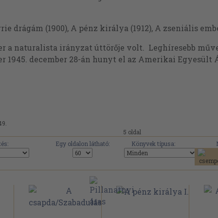
rie drágám (1900), A pénz királya (1912), A zseniális embe
r a naturalista irányzat úttörője volt. Leghíresebb mű
er 1945. december 28-án hunyt el az Amerikai Egyesült
49.
5 oldal
és:
Egy oldalon látható:
Könyvek típusa: