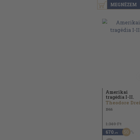
MEGNÉZEM
Amerikai
tragédia I-II.
1966
1.340 Ft
50
670
,-Ft