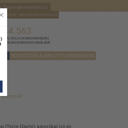
k: Régiségkereskedés.hu
A kosaram
HÍRLEVÉL
BELÉPÉS/REGISZTRÁCIÓ
MÉG
0
5000
Ft
144.563
)
ÁNNYAL NYÚJTJUK MAGYARORSZÁG
t
GYOBB ANTIKVÁR KÖNYV-KÍNÁLATÁT
YOK
KÖTELEZŐ ÉS AJÁNLOTT OLVASMÁNYOK
lt könyvek
 (Terre Haute), amerikai író és