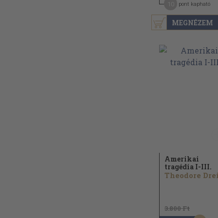
10
pont kapható
MEGNÉZEM
Amerikai
tragédia I-III.
3.800 Ft