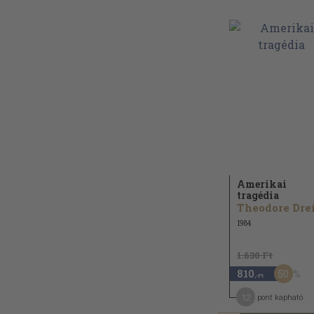
Amerikai
tragédia
1984
1.630 Ft
50
810
,-Ft
12
pont kapható