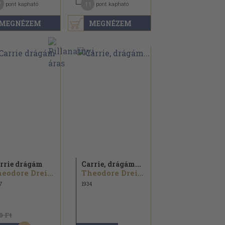
7
11
pont kapható
pont kapható
MEGNÉZEM
MEGNÉZEM
rrie drágám
Carrie, drágám...
Theodore Dreiser
Theodore Dreiser
7
1934
0 Ft