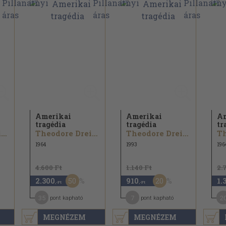
Amerikai
Amerikai
Am
tragédia
tragédia
tr
Theodore Dreiser
Theodore Dreiser
Theodore Dreiser
1964
1993
196
4.600 Ft
1.140 Ft
2.
50
20
2.300
910
1.
,-Ft
,-Ft
35
7
2
pont kapható
pont kapható
MEGNÉZEM
MEGNÉZEM