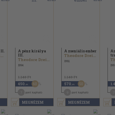
II.
A pénz királya
A zseniális ember
Am
III.
tr
Theodore Dreiser
Theodore Dreiser
Theodore Dreiser
1992
1994
199
1.140 Ft
1.140 Ft
60
50
450
570
1.
,-Ft
,-Ft
7
9
7
pont kapható
pont kapható
MEGNÉZEM
MEGNÉZEM