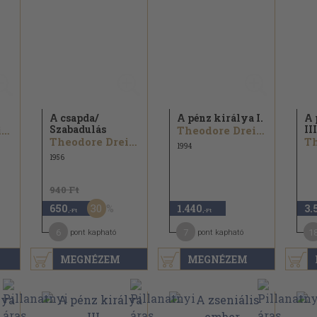
A csapda/
A pénz királya I.
A 
Szabadulás
III
Theodore Dreiser
Theodore Dreiser
Theodore Dreiser
1994
1956
940 Ft
30
650
1.440
3.
,-Ft
,-Ft
6
7
1
pont kapható
pont kapható
MEGNÉZEM
MEGNÉZEM