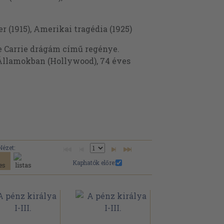
r (1915), Amerikai tragédia (1925)
ve Carrie drágám című regénye.
 Államokban (Hollywood), 74 éves
Nézet:
Kaphatók előre: