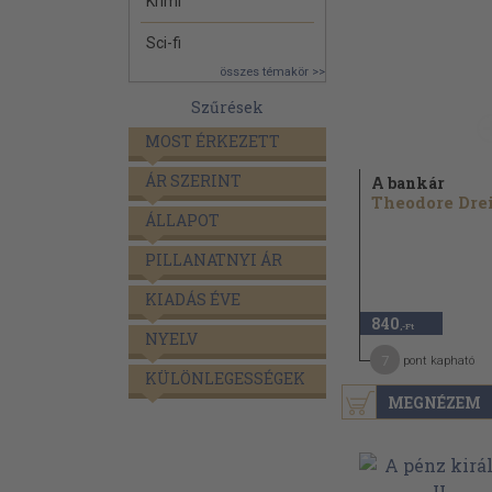
Krimi
Sci-fi
összes témakör >>
Szűrések
MOST ÉRKEZETT
ÁR SZERINT
A bankár
ÁLLAPOT
PILLANATNYI ÁR
KIADÁS ÉVE
840
,-Ft
NYELV
7
pont kapható
KÜLÖNLEGESSÉGEK
MEGNÉZEM