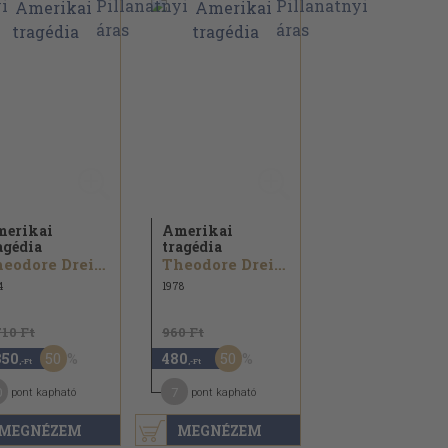
erikai
Amerikai
agédia
tragédia
Theodore Dreiser
Theodore Dreiser
4
1978
710 Ft
960 Ft
50
50
350
480
,-Ft
,-Ft
0
7
pont kapható
pont kapható
MEGNÉZEM
MEGNÉZEM