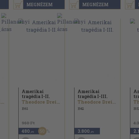
MEGNÉZEM
MEGNÉZEM
Amerikai
Amerikai
Am
tragédia I-II.
tragédia I-III.
tr
Theodore Dreiser
Theodore Dreiser
Theodore Dreiser
1961
1942
193
960 Ft
4.
50
480
3.800
2.
,-Ft
,-Ft