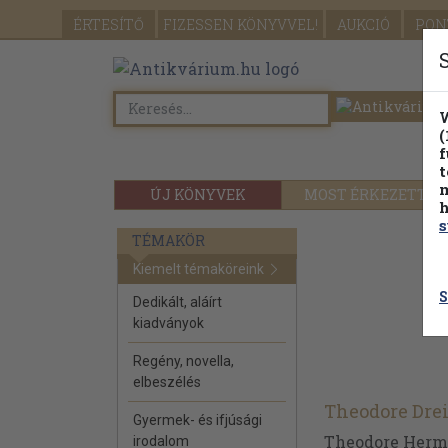
ÉRTESÍTŐ
FIZESSEN
KÖNYVVEL!
AUKCIÓ
PON
W
(
f
t
m
ÚJ KÖNYVEK
MOST ÉRKEZETT
h
s
TÉMAKÖR
Kiemelt témaköreink
S
Dedikált, aláírt
kiadványok
Regény, novella,
elbeszélés
Theodore Drei
Gyermek- és ifjúsági
Theodore Herman
irodalom