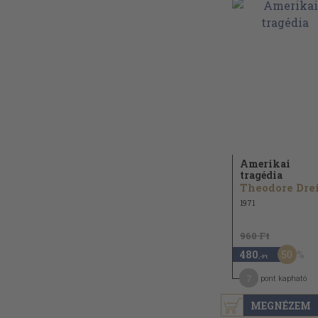
Amerikai
tragédia
1971
960 Ft
50
480
,-Ft
7
pont kapható
MEGNÉZEM