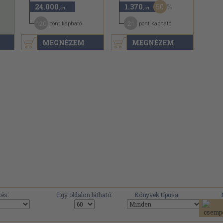
50
24.000
1.370
,-Ft
,-Ft
120
21
pont kapható
pont kapható
MEGNÉZEM
MEGNÉZEM
és:
Egy oldalon látható:
Könyvek típusa: