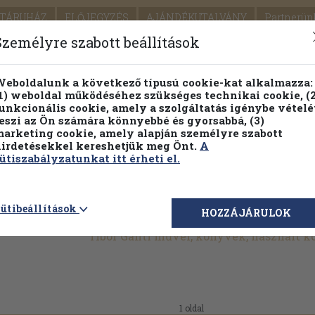
TÁRUHÁZ
ELŐJEGYZÉS
AJÁNDÉKUTALVÁNY
Partnerün
SZÁLLÍTÁS
SEGÍTSÉG
Személyre szabott beállítások
1.
Részletes kereső
Témaköri fa
eboldalunk a következő típusú cookie-kat alkalmazza:
1) weboldal működéséhez szükséges technikai cookie, (2
KIADV
unkcionális cookie, amely a szolgáltatás igénybe vételé
LEGNA
eszi az Ön számára könnyebbé és gyorsabbá, (3)
arketing cookie, amely alapján személyre szabott
PILLANATNYI ÁRAINK
FENNTARTHATÓ OLVASMÁN
irdetésekkel kereshetjük meg Önt.
A
ütiszabályzatunkat itt érheti el.
ütibeállítások
HOZZÁJÁRULOK
Tibor Gánti művei, könyvek, használt 
1 oldal