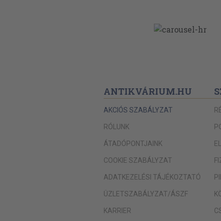
ANTIKVÁRIUM.HU
S
AKCIÓS SZABÁLYZAT
R
RÓLUNK
P
ÁTADÓPONTJAINK
E
COOKIE SZABÁLYZAT
F
ADATKEZELÉSI TÁJÉKOZTATÓ
P
ÜZLETSZABÁLYZAT/ÁSZF
K
KARRIER
C