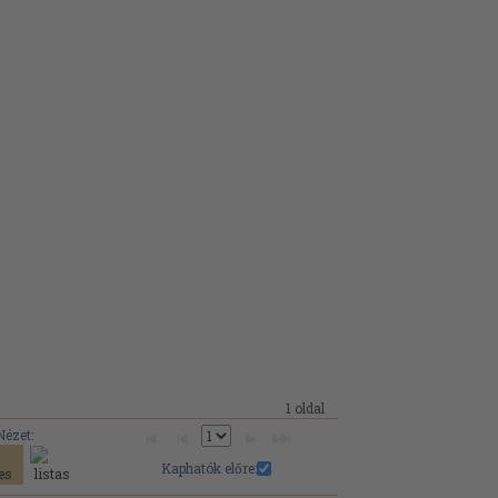
1 oldal
Nézet:
Kaphatók előre: