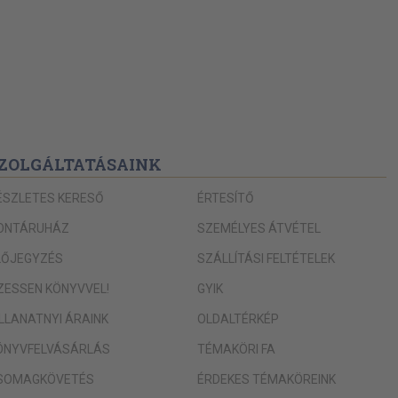
ZOLGÁLTATÁSAINK
ÉSZLETES KERESŐ
ÉRTESÍTŐ
ONTÁRUHÁZ
SZEMÉLYES ÁTVÉTEL
LŐJEGYZÉS
SZÁLLÍTÁSI FELTÉTELEK
IZESSEN KÖNYVVEL!
GYIK
ILLANATNYI ÁRAINK
OLDALTÉRKÉP
ÖNYVFELVÁSÁRLÁS
TÉMAKÖRI FA
SOMAGKÖVETÉS
ÉRDEKES TÉMAKÖREINK