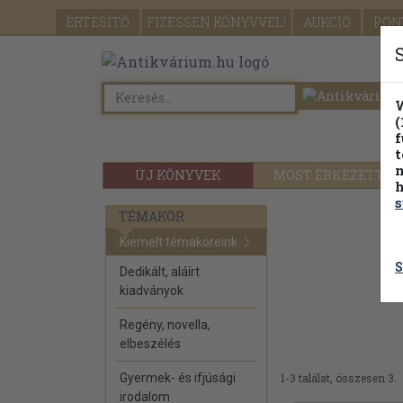
ÉRTESÍTŐ
FIZESSEN
KÖNYVVEL!
AUKCIÓ
PON
W
(
f
t
m
ÚJ KÖNYVEK
MOST ÉRKEZETT
h
s
TÉMAKÖR
Kiemelt témaköreink
S
Dedikált, aláírt
kiadványok
Regény, novella,
elbeszélés
Gyermek- és ifjúsági
1-3 találat, összesen 3.
irodalom