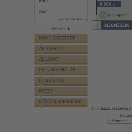
Krimi
9.800
,-Ft
Sci-fi
49
pont kapható
összes témakör >>
MEGNÉZEM
Szűrések
MOST ÉRKEZETT
ÁR SZERINT
ÁLLAPOT
PILLANATNYI ÁR
KIADÁS ÉVE
NYELV
KÜLÖNLEGESSÉGEK
1 - 3 találat, összesen 3.
Rendez