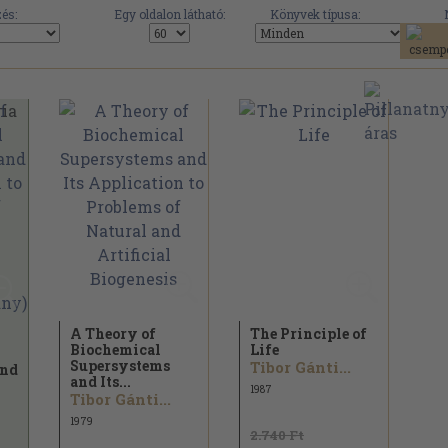
és:
Egy oldalon látható:
Könyvek típusa:
A Theory of
The Principle of
Biochemical
Life
Supersystems
Tibor Gánti...
and
and Its...
1987
Tibor Gánti...
1979
2.740 Ft