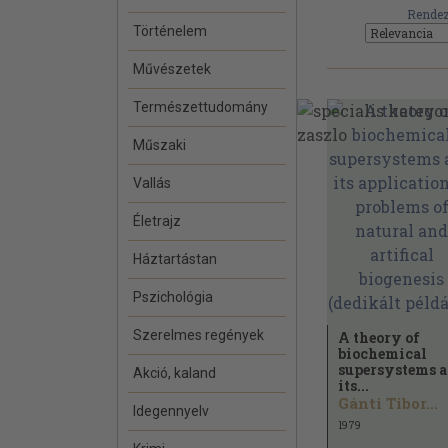
Rendez
Történelem
Művészetek
Természettudomány
Műszaki
Vallás
Életrajz
Háztartástan
Pszichológia
Szerelmes regények
A theory of
biochemical
supersystems 
Akció, kaland
its...
Gánti Tibor...
Idegennyelv
1979