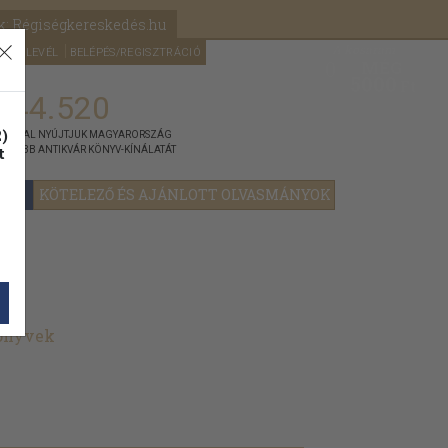
k: Régiségkereskedés.hu
A kosaram
HÍRLEVÉL
BELÉPÉS/REGISZTRÁCIÓ
MÉG
0
5000
Ft
144.520
)
ÁNNYAL NYÚJTJUK MAGYARORSZÁG
t
GYOBB ANTIKVÁR KÖNYV-KÍNÁLATÁT
YOK
KÖTELEZŐ ÉS AJÁNLOTT OLVASMÁNYOK
könyvek