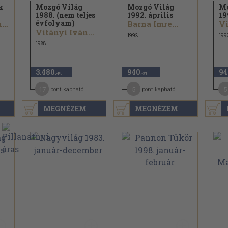
k
Mozgó Világ
Mozgó Világ
Mo
1988. (nem teljes
1992. április
19
évfolyam)
Vajda Zsuzsanna...
Barna Imre...
Vi
Vitányi Iván...
1992
199
1988
3.480
940
94
,-Ft
,-Ft
17
5
5
pont kapható
pont kapható
MEGNÉZEM
MEGNÉZEM