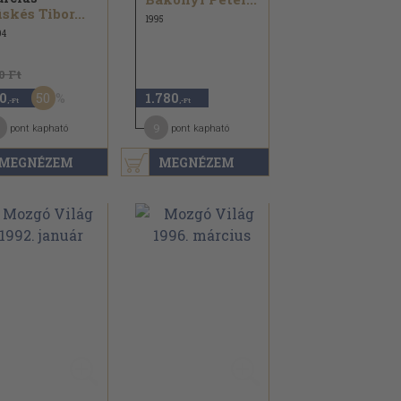
skés Tibor...
1995
04
0 Ft
50
0
1.780
,-Ft
,-Ft
9
pont kapható
pont kapható
MEGNÉZEM
MEGNÉZEM