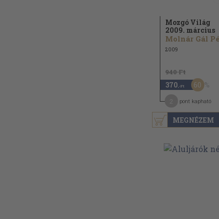
Mozgó Világ
2009. március
2009
940 Ft
60
370
,-Ft
2
pont kapható
MEGNÉZEM