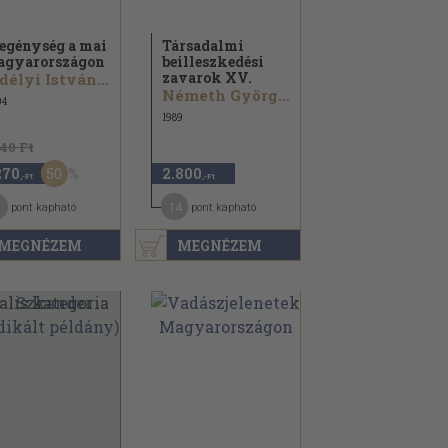
egénység a mai
Társadalmi
gyarországon
beilleszkedési
zavarok XV.
délyi István...
Németh György...
04
1989
540 Ft
50
270
2.800
,-Ft
,-Ft
14
pont kapható
pont kapható
MEGNÉZEM
MEGNÉZEM