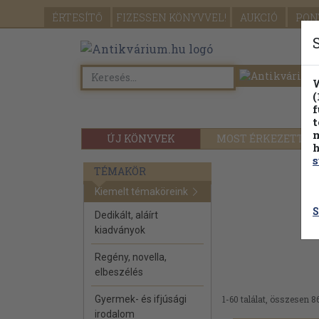
ÉRTESÍTŐ
FIZESSEN
KÖNYVVEL!
AUKCIÓ
PON
W
(
f
t
m
ÚJ KÖNYVEK
MOST ÉRKEZETT
h
s
TÉMAKÖR
Kiemelt témaköreink
S
Dedikált, aláírt
kiadványok
Regény, novella,
elbeszélés
Gyermek- és ifjúsági
1-60 találat, összesen 86
irodalom