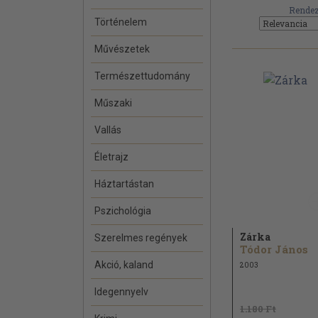
Rendez
Történelem
Művészetek
Természettudomány
Műszaki
Vallás
Életrajz
Háztartástan
Pszichológia
Zárka
Szerelmes regények
Tódor János
Akció, kaland
2003
Idegennyelv
1.180 Ft