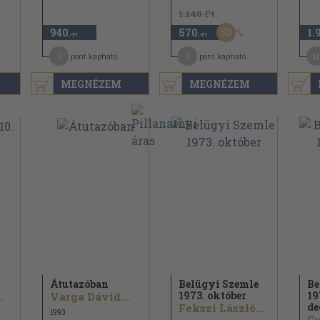
1.140 Ft
50
940
570
1.
,-Ft
,-Ft
5
3
1
pont kapható
pont kapható
MEGNÉZEM
MEGNÉZEM
Átutazóban
Belügyi Szemle
Be
1973. október
19
.
Varga Dávid...
de
Fekszi László...
1993
Gu