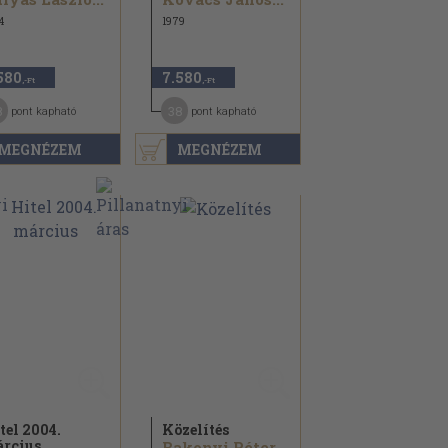
4
1979
580
7.580
,-Ft
,-Ft
8
38
pont kapható
pont kapható
MEGNÉZEM
MEGNÉZEM
tel 2004.
Közelítés
rcius
Bakonyi Péter...