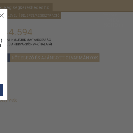
k: Régiségkereskedés.hu
A kosaram
HÍRLEVÉL
BELÉPÉS/REGISZTRÁCIÓ
MÉG
0
5000
Ft
144.594
)
ÁNNYAL NYÚJTJUK MAGYARORSZÁG
t
GYOBB ANTIKVÁR KÖNYV-KÍNÁLATÁT
YOK
KÖTELEZŐ ÉS AJÁNLOTT OLVASMÁNYOK
könyvek