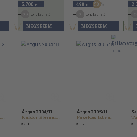
50
5.700
490
2.
,-Ft
,-Ft
29
2
1
pont kapható
pont kapható
MEGNÉZEM
MEGNÉZEM
Árgus 2004/
11.
Árgus 2005/
11.
Se
..
Káldor Elemér...
Fazekas István...
Tó
2004
2005
20