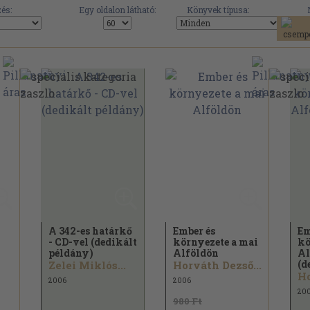
és:
Egy oldalon látható:
Könyvek típusa:
A 342-es határkő
Ember és
Em
- CD-vel (dedikált
környezete a mai
kö
példány)
Alföldön
Al
(d
Zelei Miklós...
Horváth Dezső...
Ho
2006
2006
20
980 Ft