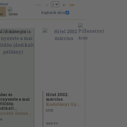
Nézet:
Kaphatók előre:
ber és
Hitel 2002.
rnyezete a mai
március
földön
Kodolányi Gyula...
edikált...
2002
rváth Dezső...
06
960 Ft