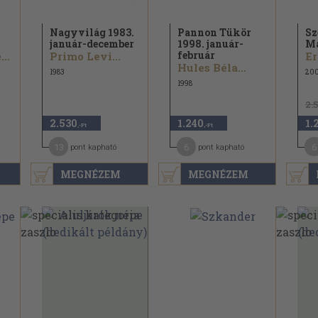
Nagyvilág 1983.
Pannon Tükör
Sz
január-december
1998. január-
Ma
február
Molnár Gál Péter...
Primo Levi...
Er
Hules Béla...
1983
20
1998
2.
2.530
1.240
1.
,-Ft
,-Ft
13
6
6
pont kapható
pont kapható
MEGNÉZEM
MEGNÉZEM