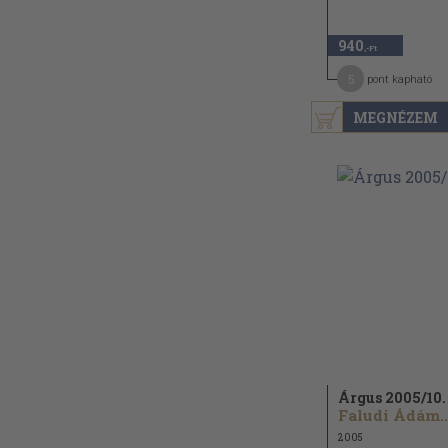
940
,-Ft
5
pont kapható
MEGNÉZEM
Árgus 2005/
10.
Faludi Ádám..
2005