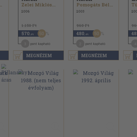
.
Zelei Miklós...
Pomogáts Béla...
Tü
2006
2003
20
1.150 Ft
960 Ft
96
50
50
570
480
48
,-Ft
,-Ft
3
2
4
pont kapható
pont kapható
MEGNÉZEM
MEGNÉZEM