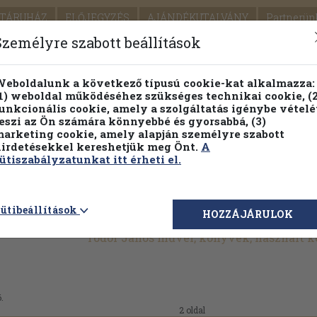
TÁRUHÁZ
ELŐJEGYZÉS
AJÁNDÉKUTALVÁNY
Partnerün
SZÁLLÍTÁS
SEGÍTSÉG
Személyre szabott beállítások
1.
Részletes kereső
Témaköri fa
eboldalunk a következő típusú cookie-kat alkalmazza:
1) weboldal működéséhez szükséges technikai cookie, (2
KIADV
unkcionális cookie, amely a szolgáltatás igénybe vételé
LEGNA
eszi az Ön számára könnyebbé és gyorsabbá, (3)
arketing cookie, amely alapján személyre szabott
PILLANATNYI ÁRAINK
FENNTARTHATÓ OLVASMÁN
irdetésekkel kereshetjük meg Önt.
A
ütiszabályzatunkat itt érheti el.
ütibeállítások
HOZZÁJÁRULOK
Tódor János művei, könyvek, használt 
.
2 oldal