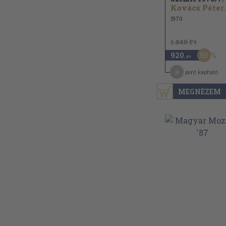
Kovács Péter..
1970
1.840 Ft
50
920
,-Ft
8
pont kapható
MEGNÉZEM