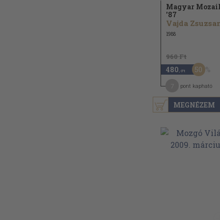
Magyar Mozai
'87
1988
960 Ft
50
480
,-Ft
7
pont kapható
MEGNÉZEM