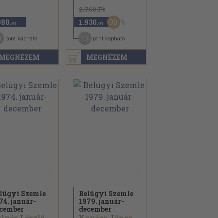
2.760 Ft
30
980
1.930
,-Ft
,-Ft
0
17
pont kapható
pont kapható
MEGNÉZEM
MEGNÉZEM
lügyi Szemle
Belügyi Szemle
74. január-
1979. január-
cember
december
lyás László...
Kovács János...