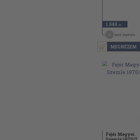
1.540
,-Ft
8
pont kapható
MEGNÉZEM
Fejér Megyei
Szemle 1970/
7.