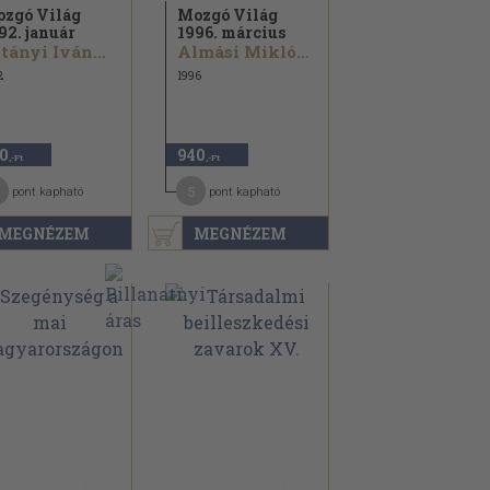
zgó Világ
Mozgó Világ
92. január
1996. március
tányi Iván...
Almási Miklós...
2
1996
0
940
,-Ft
,-Ft
5
pont kapható
pont kapható
MEGNÉZEM
MEGNÉZEM