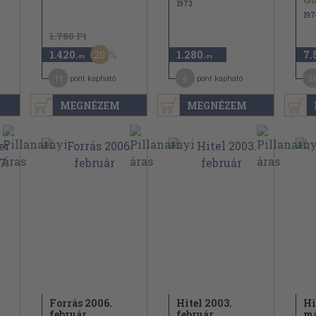
1973
197
1.780 Ft
20
1.420
1.280
7.
,-Ft
,-Ft
11
6
3
pont kapható
pont kapható
MEGNÉZEM
MEGNÉZEM
Forrás 2006.
Hitel 2003.
Hi
február
február
má