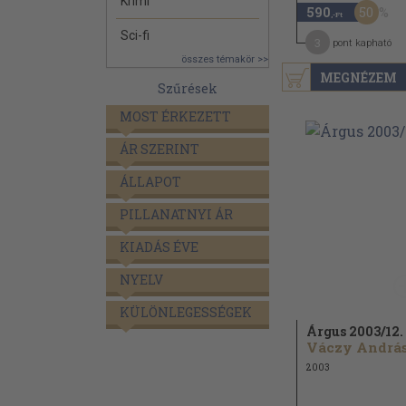
Krimi
50
590
,-Ft
Sci-fi
3
pont kapható
összes témakör >>
MEGNÉZEM
Szűrések
MOST ÉRKEZETT
ÁR SZERINT
ÁLLAPOT
PILLANATNYI ÁR
KIADÁS ÉVE
NYELV
KÜLÖNLEGESSÉGEK
Árgus 2003/
12.
Váczy András.
2003