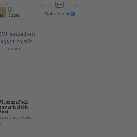
Nézet:
Kaphatók előre:
I. századbeli
gyar költők
űvei
Kozárvári Mátyás...
9