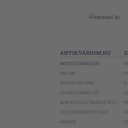
ANTIKVÁRIUM.HU
S
AKCIÓS SZABÁLYZAT
R
RÓLUNK
P
ÁTADÓPONTJAINK
E
COOKIE SZABÁLYZAT
F
ADATKEZELÉSI TÁJÉKOZTATÓ
P
ÜZLETSZABÁLYZAT/ÁSZF
K
KARRIER
C