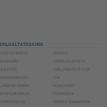
ZOLGÁLTATÁSAINK
ÉSZLETES KERESŐ
ÉRTESÍTŐ
ONTÁRUHÁZ
SZEMÉLYES ÁTVÉTEL
LŐJEGYZÉS
SZÁLLÍTÁSI FELTÉTELEK
IZESSEN KÖNYVVEL!
GYIK
ILLANATNYI ÁRAINK
OLDALTÉRKÉP
ÖNYVFELVÁSÁRLÁS
TÉMAKÖRI FA
SOMAGKÖVETÉS
ÉRDEKES TÉMAKÖREINK