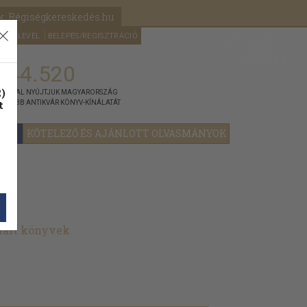
k: Régiségkereskedés.hu
A kosaram
HÍRLEVÉL
BELÉPÉS/REGISZTRÁCIÓ
MÉG
0
5000
Ft
144.520
)
ÁNNYAL NYÚJTJUK MAGYARORSZÁG
t
GYOBB ANTIKVÁR KÖNYV-KÍNÁLATÁT
YOK
KÖTELEZŐ ÉS AJÁNLOTT OLVASMÁNYOK
znált könyvek