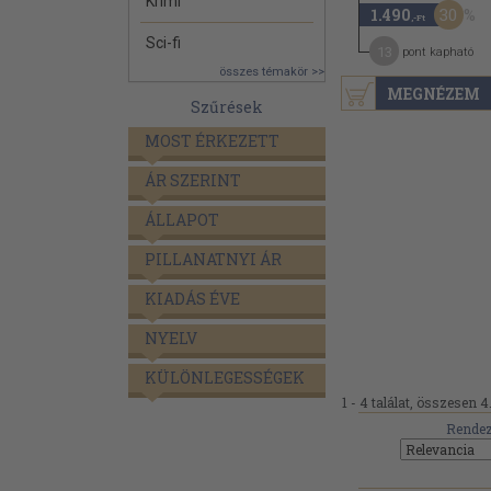
Krimi
30
1.490
,-Ft
Sci-fi
13
pont kapható
összes témakör >>
MEGNÉZEM
Szűrések
MOST ÉRKEZETT
ÁR SZERINT
ÁLLAPOT
PILLANATNYI ÁR
KIADÁS ÉVE
NYELV
KÜLÖNLEGESSÉGEK
1 - 4 találat, összesen 4
Rendez