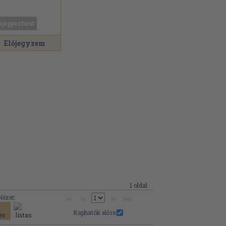
őjegyezhető
Előjegyzem
1 oldal
Nézet:
Kaphatók előre: