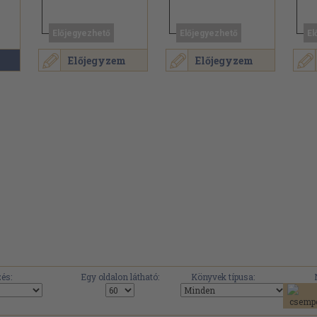
Előjegyezhető
Előjegyezhető
El
Előjegyzem
Előjegyzem
.
és:
Egy oldalon látható:
Könyvek típusa: