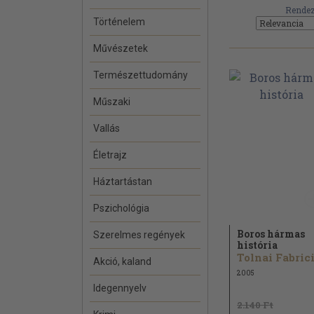
Rendez
Történelem
Művészetek
Természettudomány
Műszaki
Vallás
Életrajz
Háztartástan
Pszichológia
Boros hármas
Szerelmes regények
história
Akció, kaland
2005
Idegennyelv
2.140 Ft