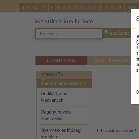
ÉRTESÍTŐ
FIZESSEN
KÖNYVVEL!
AUKCIÓ
PON
W
(
f
t
m
ÚJ KÖNYVEK
MOST ÉRKEZETT
h
s
TÉMAKÖR
Kiemelt témaköreink
S
Dedikált, aláírt
kiadványok
Regény, novella,
elbeszélés
Gyermek- és ifjúsági
1-4 találat, összesen 4.
irodalom