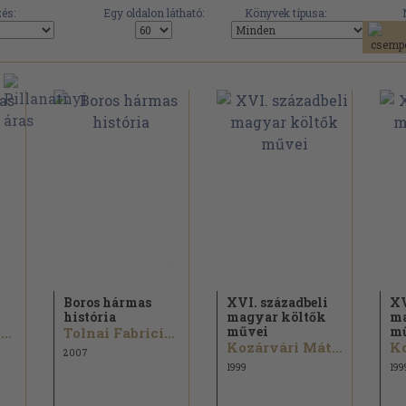
és:
Egy oldalon látható:
Könyvek típusa:
Boros hármas
XVI. századbeli
XV
história
magyar költők
ma
művei
m
Tolnai Fabricius Bálint...
Tolnai Fabricius Bálint...
Kozárvári Mátyás...
2007
1999
199