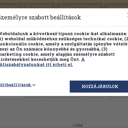
TÁRUHÁZ
ELŐJEGYZÉS
AJÁNDÉKUTALVÁNY
Partnerün
SZÁLLÍTÁS
SEGÍTSÉG
Személyre szabott beállítások
1.
Részletes kereső
Témaköri fa
eboldalunk a következő típusú cookie-kat alkalmazza:
1) weboldal működéséhez szükséges technikai cookie, (2
KIADV
unkcionális cookie, amely a szolgáltatás igénybe vételé
LEGNA
eszi az Ön számára könnyebbé és gyorsabbá, (3)
arketing cookie, amely alapján személyre szabott
PILLANATNYI ÁRAINK
FENNTARTHATÓ OLVASMÁN
irdetésekkel kereshetjük meg Önt.
A
ütiszabályzatunkat itt érheti el.
ütibeállítások
HOZZÁJÁRULOK
Tolnai Fabricius Bálint művei, könyvek, has
1 oldal