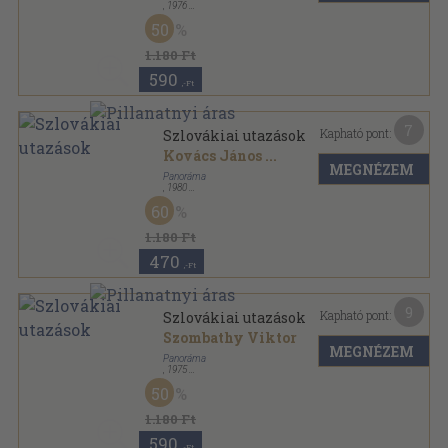
,
1976
Fűzött kemény papírkötés
,
223
oldal
50
Panoráma "mini" útikönyvek sorozat
1.180 Ft
590
,-Ft
7
Kapható pont:
Szlovákiai utazások
Kovács János
...
MEGNÉZEM
Panoráma
,
1980
Fűzött kemény papírkötés
,
240
oldal
60
Panoráma "mini" útikönyvek sorozat
1.180 Ft
470
,-Ft
9
Kapható pont:
Szlovákiai utazások
Szombathy Viktor
MEGNÉZEM
Panoráma
,
1975
Fűzött kemény papírkötés
,
213
oldal
50
Panoráma "mini" útikönyvek sorozat
1.180 Ft
590
,-Ft