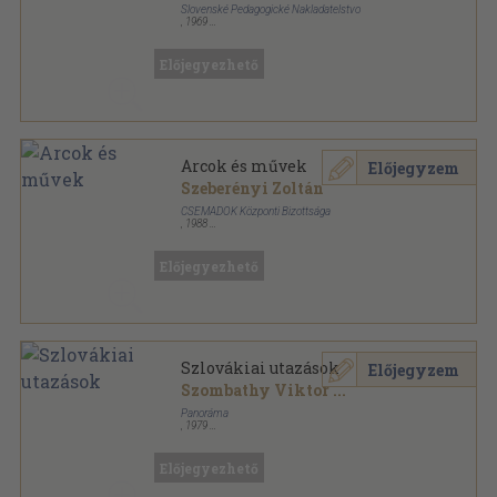
Slovenské Pedagogické Nakladatelstvo
,
1969
Fűzött kemény papírkötés
,
323
oldal
Előjegyezhető
Arcok és művek
Előjegyzem
Szeberényi Zoltán
CSEMADOK Központi Bizottsága
,
1988
Tűzött kötés
,
129
oldal
Közművelődési kiskönyvtár sorozat
Előjegyezhető
Szlovákiai utazások
Előjegyzem
Szombathy Viktor
...
Panoráma
,
1979
Fűzött kemény papírkötés
,
240
oldal
Panoráma "mini" útikönyvek sorozat
Előjegyezhető