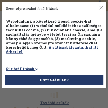
0
Toggle
Főmenü
Könyveink
navigation
Személyre szabott beállítások
Weboldalunk a következő típusú cookie-kat
alkalmazza: (1) weboldal működéséhez szükséges
technikai cookie, (2) funkcionális cookie, amely a
szolgáltatás igénybe vételét teszi az Ön számára
könnyebbé és gyorsabbá, (3) marketing cookie,
amely alapján személyre szabott hirdetésekkel
kereshetjük meg Önt.
A sütiszabályzatunkat itt
érheti el.
Sütibeállítások
HOZZÁJÁRULOK
További szűrők