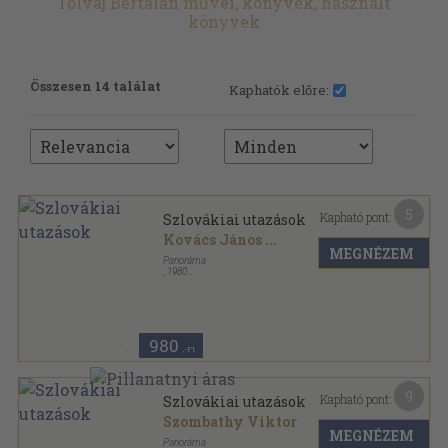
Tolvaj Bertalan művei, könyvek, használt
könyvek
Összesen 14 találat
Kaphatók előre:
5
Kapható pont:
Szlovákiai utazások
Kovács János
...
MEGNÉZEM
Panoráma
,
1980
Könyvkötői kötés
,
240
oldal
Panoráma "mini" útikönyvek sorozat
980
,-Ft
9
Kapható pont:
Szlovákiai utazások
Szombathy Viktor
MEGNÉZEM
Panoráma