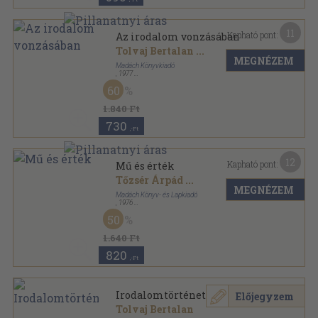
11
Kapható pont:
Az irodalom vonzásában
Tolvaj Bertalan
...
MEGNÉZEM
Madách Könyvkiadó
,
1977
Vászon
,
187
oldal
60
1.840 Ft
730
,-Ft
12
Kapható pont:
Mű és érték
Tőzsér Árpád
...
MEGNÉZEM
Madách Könyv- és Lapkiadó
,
1976
Fűzött keménykötés
,
531
oldal
50
1.640 Ft
820
,-Ft
Irodalomtörténet
Előjegyzem
Tolvaj Bertalan