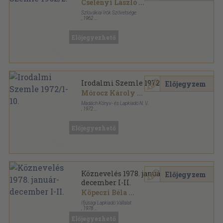
Cselényi László
...
Szlovákiai Írók Szövetsége
,
1962
Ragasztott papírkötés
,
113
oldal
Irodalmi Szemle sorozat
Előjegyezhető
Irodalmi Szemle 1972/1-10.
Előjegyzem
Mórocz Károly
...
Madách Könyv- és Lapkiadó N. V.
,
1972
Tűzött kötés
,
958
oldal
Irodalmi Szemle sorozat
Előjegyezhető
Köznevelés 1978. január-
Előjegyzem
december I-II.
Köpeczi Béla
...
Ifjúsági Lapkiadó Vállalat
,
1978
Könyvkötői kötés
,
660
oldal
Előjegyezhető
Köznevelés sorozat