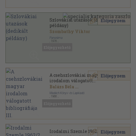
Szlovákiai utazások (dedikált
Előjegyzem
példány)
Szombathy Viktor
Panoráma
,
1976
Fűzött kemény papírkötés
,
223
oldal
Előjegyezhető
Panoráma "mini" útikönyvek sorozat
A csehszlovákiai magyar
Előjegyzem
irodalom válogatott
bibliográfiája III.
Balázs Béla
...
Madách Könyv- és Lapkiadó
,
1986
Vászon
,
764
oldal
Előjegyezhető
Irodalmi Szemle 1962/2.
Előjegyzem