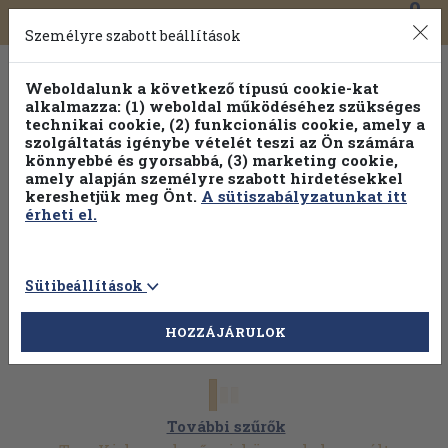
0
Toggle
Főmenü
Könyveink
navigation
Személyre szabott beállítások
Weboldalunk a következő típusú cookie-kat
alkalmazza: (1) weboldal működéséhez szükséges
technikai cookie, (2) funkcionális cookie, amely a
szolgáltatás igénybe vételét teszi az Ön számára
könnyebbé és gyorsabbá, (3) marketing cookie,
amely alapján személyre szabott hirdetésekkel
kereshetjük meg Önt.
A sütiszabályzatunkat itt
érheti el.
Sütibeállítások
HOZZÁJÁRULOK
További szűrők