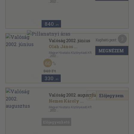
,
2002
Ragasztott papírkötés
,
128
oldal
Valóság sorozat
840
,-Ft
3
Kapható pont:
Valóság 2002. június
Oláh János
...
MEGNÉZEM
Magyar Hivatalos Közlönykiadó Kft.
,
2002
Ragasztott papírkötés
,
128
oldal
60
Valóság sorozat
840 Ft
330
,-Ft
Valóság 2002. augusztus
Előjegyzem
Nemes Károly
...
Magyar Hivatalos Közlönykiadó Kft.
,
2002
Ragasztott papírkötés
,
128
oldal
Valóság sorozat
Előjegyezhető