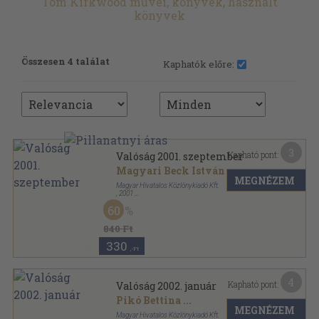
Tom Kirkwood művei, könyvek, használt
könyvek
Összesen 4 találat
Kaphatók előre:
3
Kapható pont:
Valóság 2001. szeptember
Magyari Beck István
...
MEGNÉZEM
Magyar Hivatalos Közlönykiadó Kft.
,
2001
Ragasztott papírkötés
,
128
oldal
60
Valóság sorozat
840 Ft
330
,-Ft
4
Kapható pont:
Valóság 2002. január
Pikó Bettina
...
MEGNÉZEM
Magyar Hivatalos Közlönykiadó Kft.