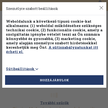
0
Toggle
Főmenü
Könyveink
navigation
Személyre szabott beállítások
Weboldalunk a következő típusú cookie-kat
alkalmazza: (1) weboldal működéséhez szükséges
technikai cookie, (2) funkcionális cookie, amely a
szolgáltatás igénybe vételét teszi az Ön számára
könnyebbé és gyorsabbá, (3) marketing cookie,
amely alapján személyre szabott hirdetésekkel
kereshetjük meg Önt.
A sütiszabályzatunkat itt
érheti el.
Sütibeállítások
HOZZÁJÁRULOK
További szűrők