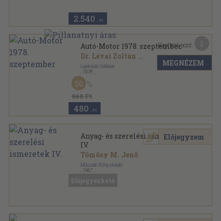
2.540
,-Ft
2
Kapható pont:
Autó-Motor 1978. szeptember
Dr. Lévai Zoltán
...
MEGNÉZEM
Lapkiadó Vállalat
,
1978
Tűzött kötés
,
62
oldal
50
Autó-Motor sorozat
960 Ft
480
,-Ft
Anyag- és szerelési ismeretek
Előjegyzem
IV.
Tömösy M. Jenő
Műszaki Könyvkiadó
,
1967
Fűzött papírkötés
,
270
oldal
Előjegyezhető