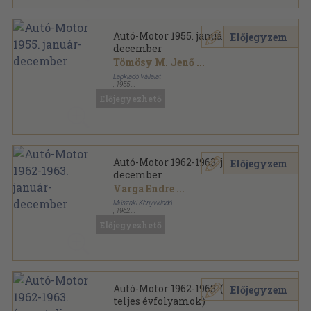
Autó-Motor 1955. január-
Előjegyzem
december
Tömösy M. Jenő
...
Lapkiadó Vállalat
,
1955
Könyvkötői kötés
,
380
oldal
Előjegyezhető
Autó-Motor sorozat
Autó-Motor 1962-1963. január-
Előjegyzem
december
Varga Endre
...
Műszaki Könyvkiadó
,
1962
Könyvkötői kötés
,
1440
oldal
Előjegyezhető
Autó-Motor sorozat
Autó-Motor 1962-1963. (nem
Előjegyzem
teljes évfolyamok)