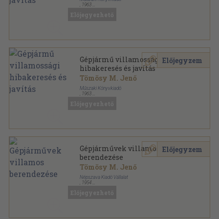
,
1963
Félvászon
,
303
oldal
Előjegyezhető
Gépjármű villamossági
Előjegyzem
hibakeresés és javítás
Tömösy M. Jenő
Műszaki Könyvkiadó
,
1963
Fűzött papírkötés
,
303
oldal
Előjegyezhető
Gépjárművek villamos
Előjegyzem
berendezése
Tömösy M. Jenő
Népszava Kiadó Vállalat
,
1954
Félvászon
,
420
oldal
Előjegyezhető
Népszava Műszaki Könyvtára sorozat