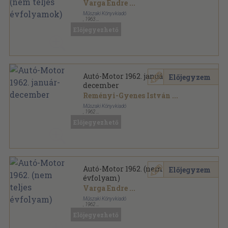
Varga Endre
...
Műszaki Könyvkiadó
,
1963
Könyvkötői vászonkötés
,
870
oldal
Előjegyezhető
Autó-Motor sorozat
Autó-Motor 1962. január-
Előjegyzem
december
Reményi-Gyenes István
...
Műszaki Könyvkiadó
,
1962
Könyvkötői kötés
,
768
oldal
Előjegyezhető
Autó-Motor sorozat
Autó-Motor 1962. (nem teljes
Előjegyzem
évfolyam)
Varga Endre
...
Műszaki Könyvkiadó
,
1962
Könyvkötői kötés
,
713
oldal
Előjegyezhető
Autó-Motor sorozat