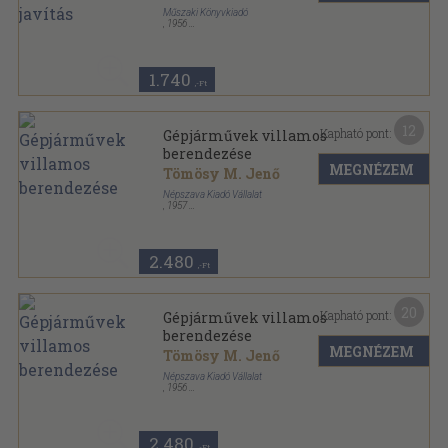
Műszaki Könyvkiadó
,
1956
Fűzött papírkötés
,
309
oldal
1.740
,-Ft
12
Kapható pont:
Gépjárművek villamos
berendezése
MEGNÉZEM
Tömösy M. Jenő
Népszava Kiadó Vállalat
,
1957
Félvászon
,
420
oldal
Népszava Műszaki Könyvtára sorozat
2.480
,-Ft
20
Kapható pont:
Gépjárművek villamos
berendezése
MEGNÉZEM
Tömösy M. Jenő
Népszava Kiadó Vállalat
,
1956
Félvászon
,
420
oldal
Népszava Műszaki Könyvtára sorozat
2.480
,-Ft