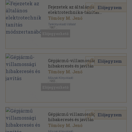
Fejezetek az általános
Előjegyzem
elektrotechnika-tanítás
módszertanából
Tömösy M. Jenő
Tankönyvkiadó Vállalat
,
1967
Tűzött kötés
,
91
oldal
Előjegyezhető
Gépjármű-villamossági
Előjegyzem
hibakeresés és javítás
Tömösy M. Jenő
Műszaki Könyvkiadó
,
1955
Ragasztott papírkötés
,
264
oldal
Előjegyezhető
Gépjármű villamossági
Előjegyzem
hibakeresés és javítás
Tömösy M. Jenő
Műszaki Könyvkiadó