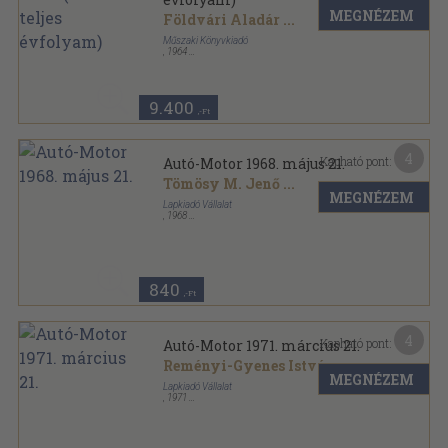
MEGNÉZEM
Földvári Aladár
...
Műszaki Könyvkiadó
,
1964
Könyvkötői kötés
,
714
oldal
Autó-Motor sorozat
9.400
,-Ft
4
Kapható pont:
Autó-Motor 1968. május 21.
Tömösy M. Jenő
...
MEGNÉZEM
Lapkiadó Vállalat
,
1968
Tűzött kötés
,
32
oldal
Autó-Motor sorozat
840
,-Ft
4
Kapható pont:
Autó-Motor 1971. március 21.
Reményi-Gyenes István
...
MEGNÉZEM
Lapkiadó Vállalat
,
1971
Tűzött kötés
,
31
oldal
Autó-Motor sorozat