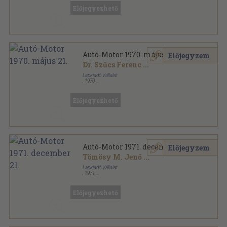
Előjegyezhető
Autó-Motor 1970. május 21.
Előjegyzem
Dr. Szűcs Ferenc
...
Lapkiadó Vállalat
,
1970
Tűzött kötés
,
32
oldal
Autó-Motor sorozat
Előjegyezhető
Autó-Motor 1971. december 21.
Előjegyzem
Tömösy M. Jenő
...
Lapkiadó Vállalat
,
1971
Tűzött kötés
,
31
oldal
Autó-Motor sorozat
Előjegyezhető