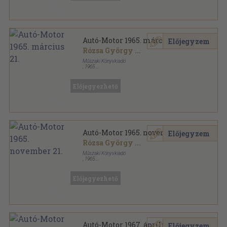
Autó-Motor 1965. március 21.
Előjegyzem
Rózsa György
...
Műszaki Könyvkiadó
,
1965
Tűzött kötés
,
30
oldal
Autó-Motor sorozat
Előjegyezhető
Autó-Motor 1965. november 21.
Előjegyzem
Rózsa György
...
Műszaki Könyvkiadó
,
1965
Tűzött kötés
,
30
oldal
Autó-Motor sorozat
Előjegyezhető
Autó-Motor 1967. április 21.
Előjegyzem