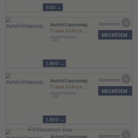
840
,-Ft
15
Kapható pont:
Autóvillamosság
Frank György
...
MEGNÉZEM
Műszaki Könyvkiadó
,
1975
Vászon
,
396
oldal
1.860
,-Ft
9
Kapható pont:
Autóvillamosság
Frank György
...
MEGNÉZEM
Műszaki Könyvkiadó
,
1978
Vászon
,
396
oldal
1.860
,-Ft
12
Kapható pont:
Autóvillamosság