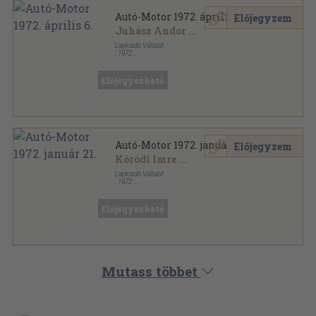
Autó-Motor 1972. április 6.
Előjegyzem
Juhász Andor
...
Lapkiadó Vállalat
,
1972
Tűzött kötés
,
31
oldal
Autó-Motor sorozat
Előjegyezhető
Autó-Motor 1972. január 21.
Előjegyzem
Kóródi Imre
...
Lapkiadó Vállalat
,
1972
Tűzött kötés
,
31
oldal
Autó-Motor sorozat
Előjegyezhető
Mutass többet