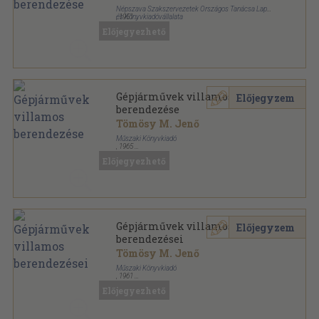
Népszava Szakszervezetek Országos Tanácsa Lap-
és Könyvkiadóvállalata
,
1951
Könyvkötői papírkötés
,
364
oldal
Előjegyezhető
Népszava Műszaki Könyvtára sorozat
Gépjárművek villamos
Előjegyzem
berendezése
Tömösy M. Jenő
Műszaki Könyvkiadó
,
1965
Félvászon
,
319
oldal
Előjegyezhető
Gépjárművek villamos
Előjegyzem
berendezései
Tömösy M. Jenő
Műszaki Könyvkiadó
,
1961
Félvászon
,
324
oldal
Előjegyezhető