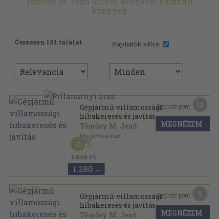
Tömösy M. Jenő művei, könyvek, használt
könyvek
Összesen 101 találat
Kaphatók előre:
12
Kapható pont:
Gépjármű-villamossági
hibakeresés és javítás
MEGNÉZEM
Tömösy M. Jenő
Műszaki Könyvkiadó
,
1957
30
Fűzött papírkötés
,
339
oldal
1.840 Ft
1.280
,-Ft
9
Kapható pont:
Gépjármű-villamossági
hibakeresés és javítás
MEGNÉZEM
Tömösy M. Jenő