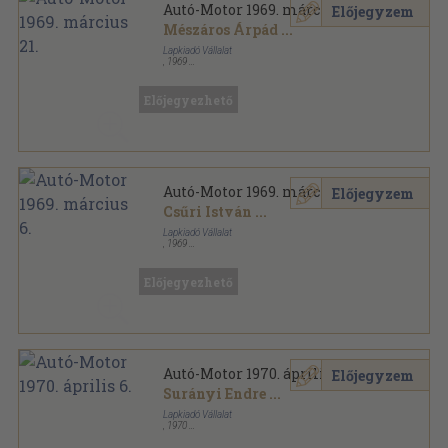
Autó-Motor 1969. március 21.
Előjegyzem
Mészáros Árpád
...
Lapkiadó Vállalat
,
1969
Tűzött kötés
,
31
oldal
Autó-Motor sorozat
Előjegyezhető
Autó-Motor 1969. március 6.
Előjegyzem
Csűri István
...
Lapkiadó Vállalat
,
1969
Tűzött kötés
,
31
oldal
Autó-Motor sorozat
Előjegyezhető
Autó-Motor 1970. április 6.
Előjegyzem
Surányi Endre
...
Lapkiadó Vállalat
,
1970
Ragasztott papírkötés
,
31
oldal
Autó-Motor sorozat