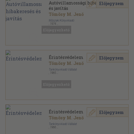
Autóvillamossági hibakeresés
Előjegyzem
és javítás
Tömösy M. Jenő
Műszaki Könyvkiadó
,
1974
Fűzött kemény papírkötés
,
318
oldal
Előjegyezhető
Érintésvédelem
Előjegyzem
Tömösy M. Jenő
Tankönyvkiadó Vállalat
,
1965
Tűzött kötés
,
22
oldal
Előjegyezhető
Érintésvédelem
Előjegyzem
Tömösy M. Jenő
Tankönyvkiadó Vállalat
,
1966
Tűzött kötés
,
22
oldal