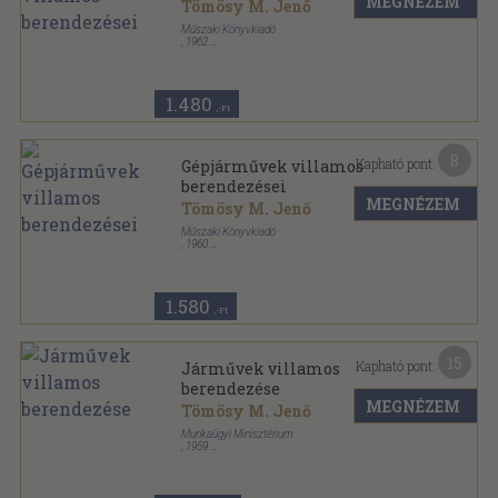
MEGNÉZEM
Tömösy M. Jenő
Műszaki Könyvkiadó
,
1962
Félvászon
,
311
oldal
1.480
,-Ft
8
Kapható pont:
Gépjárművek villamos
berendezései
MEGNÉZEM
Tömösy M. Jenő
Műszaki Könyvkiadó
,
1960
Félvászon
,
324
oldal
1.580
,-Ft
15
Kapható pont:
Járművek villamos
berendezése
MEGNÉZEM
Tömösy M. Jenő
Munkaügyi Minisztérium
,
1959
Ragasztott papírkötés
,
225
oldal