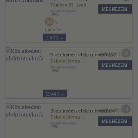
Tömösy M. Jenő
...
MEGNÉZEM
Műszaki Könyvkiadó
,
1974
Fűzött keménykötés
,
399
oldal
30
1.860 Ft
1.300
,-Ft
13
Kapható pont:
Közlekedési elektrotechnika
Fekete István
...
MEGNÉZEM
Műszaki Könyvkiadó
,
1972
Ragasztott papírkötés
,
412
oldal
2.540
,-Ft
13
Kapható pont:
Közlekedési elektrotechnika
Fekete István
...
MEGNÉZEM
Műszaki Könyvkiadó
,
1976
Ragasztott papírkötés
,
412
oldal