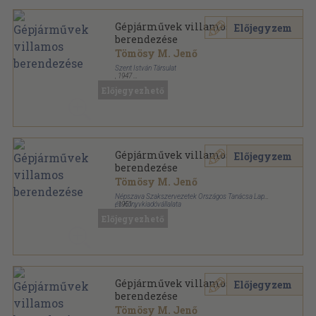
Gépjárművek villamos
Előjegyzem
berendezése
Tömösy M. Jenő
Szent István Társulat
,
1947
Könyvkötői papírkötés
,
200
oldal
Előjegyezhető
Gépjárművek villamos
Előjegyzem
berendezése
Tömösy M. Jenő
Népszava Szakszervezetek Országos Tanácsa Lap-
és Könyvkiadóvállalata
,
1951
Ragasztott papírkötés
,
364
oldal
Előjegyezhető
Népszava Műszaki Könyvtára sorozat
Gépjárművek villamos
Előjegyzem
berendezése
Tömösy M. Jenő