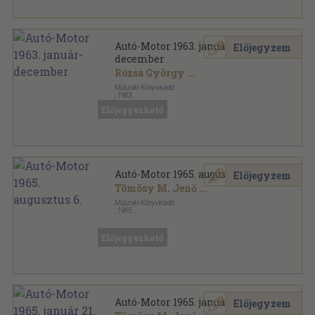
Autó-Motor 1963. január-
Előjegyzem
december
Rózsa György
...
Műszaki Könyvkiadó
,
1963
Könyvkötői kötés
,
768
oldal
Előjegyezhető
Autó-Motor sorozat
Autó-Motor 1965. augusztus 6.
Előjegyzem
Tömösy M. Jenő
...
Műszaki Könyvkiadó
,
1965
Tűzött kötés
,
30
oldal
Autó-Motor sorozat
Előjegyezhető
Autó-Motor 1965. január 21.
Előjegyzem