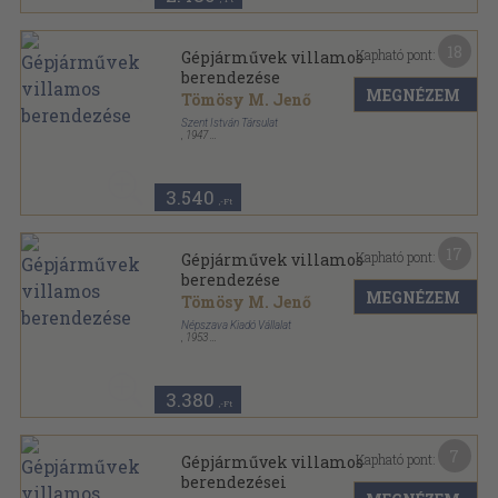
18
Kapható pont:
Gépjárművek villamos
berendezése
MEGNÉZEM
Tömösy M. Jenő
Szent István Társulat
,
1947
Varrott papírkötés
,
200
oldal
3.540
,-Ft
17
Kapható pont:
Gépjárművek villamos
berendezése
MEGNÉZEM
Tömösy M. Jenő
Népszava Kiadó Vállalat
,
1953
Félvászon
,
420
oldal
Népszava Műszaki Könyvtára sorozat
3.380
,-Ft
7
Kapható pont:
Gépjárművek villamos
berendezései