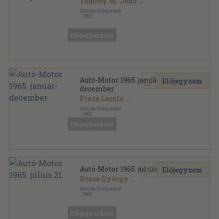
Tömösy M. Jenő
...
Műszaki Könyvkiadó
,
1965
Tűzött kötés
,
30
oldal
Autó-Motor sorozat
Előjegyezhető
Autó-Motor 1965. január-
Előjegyzem
december
Finta László
...
Műszaki Könyvkiadó
,
1965
Könyvkötői kötés
,
747
oldal
Előjegyezhető
Autó-Motor sorozat
Autó-Motor 1965. július 21.
Előjegyzem
Rózsa György
...
Műszaki Könyvkiadó
,
1965
Tűzött kötés
,
30
oldal
Autó-Motor sorozat
Előjegyezhető