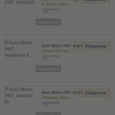
G. Szabó Judit
...
Lapkiadó Vállalat
,
1967
Tűzött kötés
,
31
oldal
Autó-Motor sorozat
Előjegyezhető
Autó-Motor 1967. augusztus 6.
Előjegyzem
Liener György
...
Lapkiadó Vállalat
,
1967
Tűzött kötés
,
31
oldal
Autó-Motor sorozat
Előjegyezhető
Autó-Motor 1967. március 21.
Előjegyzem
Almássy Tibor
...
Lapkiadó Vállalat
,
1967
Tűzött kötés
,
32
oldal
Autó-Motor sorozat