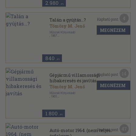
2.980
,-Ft
4
Kapható pont:
Talán a gyújtás...?
Tömösy M. Jenő
MEGNÉZEM
Műszaki Könyvkiadó
,
1967
Fűzött papírkötés
,
131
oldal
Az autó-motor kiskönyvtára sorozat
840
,-Ft
14
Kapható pont:
Gépjármű villamossági
hibakeresés és javítás
MEGNÉZEM
Tömösy M. Jenő
Műszaki Könyvkiadó
,
1965
Félvászon
,
303
oldal
1.800
,-Ft
47
Kapható pont:
Autó-motor 1964. (nem teljes
évfolyam)