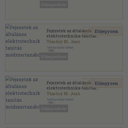
Előjegyezhető
Fejezetek az általános
Előjegyzem
elektrotechnika-tanítás
módszertanából
Tömösy M. Jenő
Tankönyvkiadó Vállalat
,
1968
Ragasztott papírkötés
,
91
oldal
Előjegyezhető
Fejezetek az általános
Előjegyzem
elektrotechnika-tanítás
módszertanából
Tömösy M. Jenő
Tankönyvkiadó Vállalat
,
1963
Tűzött kötés
,
91
oldal
Előjegyezhető