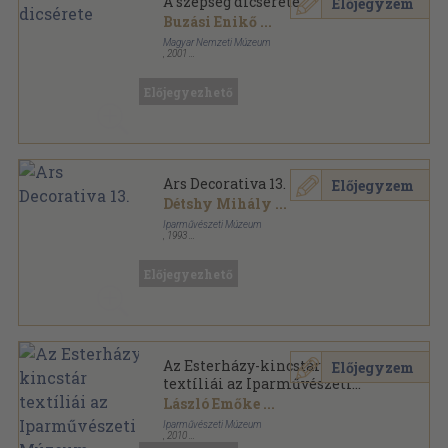
A szépség dicsérete
Előjegyzem
Buzási Enikő
...
Magyar Nemzeti Múzeum
,
2001
Ragasztott papírkötés
,
69
oldal
Előjegyezhető
Ars Decorativa 13.
Előjegyzem
Détshy Mihály
...
Iparművészeti Múzeum
,
1993
Ragasztott papírkötés
,
258
oldal
Ars Decorativa sorozat
Előjegyezhető
Az Esterházy-kincstár
Előjegyzem
textíliái az Iparművészeti
Múzeum gyűjteményében
László Emőke
...
Iparművészeti Múzeum
,
2010
Ragasztott papírkötés
,
335
oldal