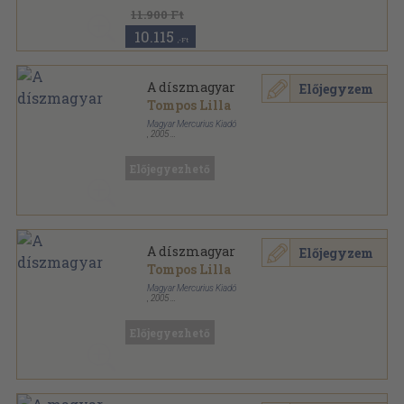
11.900 Ft
10.115
,-Ft
A díszmagyar
Előjegyzem
Tompos Lilla
Magyar Mercurius Kiadó
,
2005
Fűzött kemény papírkötés
,
149
oldal
Előjegyezhető
A díszmagyar
Előjegyzem
Tompos Lilla
Magyar Mercurius Kiadó
,
2005
Fűzött kemény papírkötés
,
149
oldal
Előjegyezhető