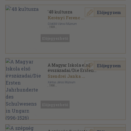
'48 kultusza
Előjegyzem
Kerényi Ferenc
...
Gödöllői Városi Múzeum
,
1999
Ragasztott papírkötés
,
160
oldal
Gödöllői Múzeumi Füzetek sorozat
Előjegyezhető
A Magyar Iskola első
Előjegyzem
évszázadai/Die Ersten
Jahrhunderte des
Szendrei Janka
...
Schulwesens in Ungarn (996-
Xántus János Múzeum
1526)
,
1996
Ragasztott papírkötés
,
264
oldal
Előjegyezhető