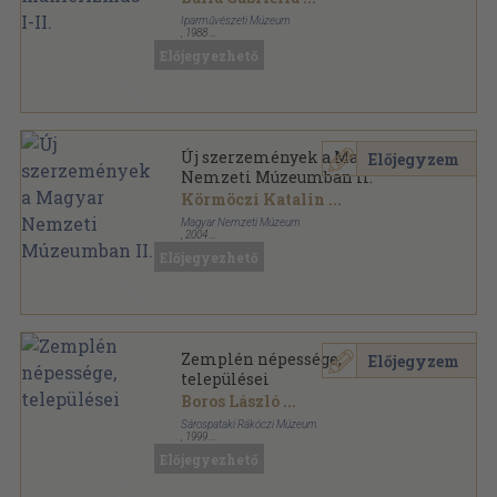
Iparművészeti Múzeum
,
1988
Fűzött papírkötés
,
334
oldal
Előjegyezhető
Az európai iparművészet stíluskorszakai sorozat
Új szerzemények a Magyar
Előjegyzem
Nemzeti Múzeumban II.
Körmöczi Katalin
...
Magyar Nemzeti Múzeum
,
2004
Ragasztott papírkötés
,
163
oldal
Előjegyezhető
Zemplén népessége,
Előjegyzem
települései
Boros László
...
Sárospataki Rákóczi Múzeum
,
1999
Ragasztott papírkötés
,
369
oldal
Előjegyezhető
A Sárospataki Rákóczi Múzeum füzetei sorozat