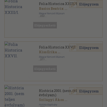
Folia Historica XXIII/I.
Előjegyzem
Basics Beatrix
...
Magyar Nemzeti Múzeum
,
2002
Ragasztott papírkötés
,
183
oldal
A Magyar Nemzeti Múzeum Évkönyve sorozat
Előjegyezhető
Folia Historica XXVII.
Előjegyzem
Kiss Erika
...
Magyar Nemzeti Múzeum
,
2011
Ragasztott papírkötés
,
250
oldal
A Magyar Nemzeti Múzeum Évkönyve sorozat
Előjegyezhető
História 2001. (nem teljes
Előjegyzem
évfolyam)
Szilágyi Ákos
...
História Alapítvány