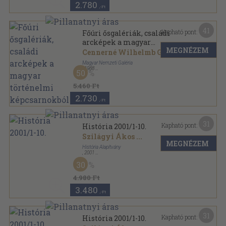
2.780
,-Ft
41
Kapható pont:
Főúri ősgalériák, családi
arcképek a magyar
MEGNÉZEM
történelmi képcsarnokból
Cennerné Wilhelmb Gizella
...
Magyar Nemzeti Galéria
,
1988
50
Ragasztott papírkötés
,
228
oldal
5.460 Ft
2.730
,-Ft
31
Kapható pont:
História 2001/1-10.
Szilágyi Ákos
...
MEGNÉZEM
História Alapítvány
,
2001
Tűzött kötés
,
180
oldal
30
História sorozat
4.980 Ft
3.480
,-Ft
31
Kapható pont:
História 2001/1-10.