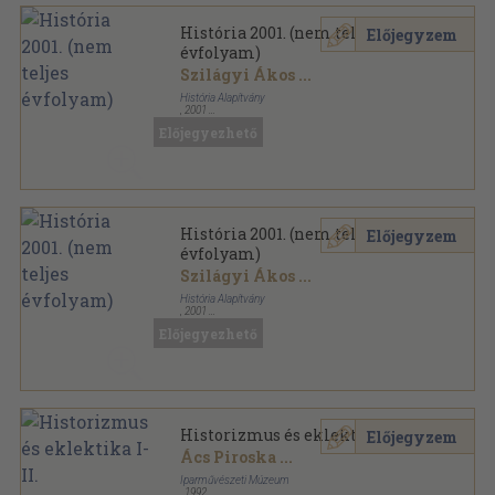
História 2001. (nem teljes
Előjegyzem
évfolyam)
Szilágyi Ákos
...
História Alapítvány
,
2001
Tűzött kötés
,
503
oldal
Előjegyezhető
História sorozat
História 2001. (nem teljes
Előjegyzem
évfolyam)
Szilágyi Ákos
...
História Alapítvány
,
2001
Tűzött kötés
,
503
oldal
Előjegyezhető
História sorozat
Historizmus és eklektika I-II.
Előjegyzem
Ács Piroska
...
Iparművészeti Múzeum
,
1992