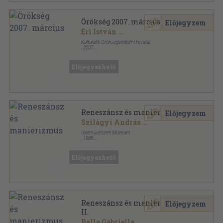
Örökség 2007. március
Előjegyzem
Éri István
...
Kulturális Örökségvédelmi Hivatal
,
2007
Tűzött kötés
,
19
oldal
Örökség sorozat
Előjegyezhető
Reneszánsz és manierizmus
Előjegyzem
Szilágyi András
...
Iparművészeti Múzeum
,
1988
Fűzött papírkötés
,
163
oldal
Az európai iparművészet stíluskorszakai sorozat
Előjegyezhető
Reneszánsz és manierizmus I-
Előjegyzem
II.
Balla Gabriella
...