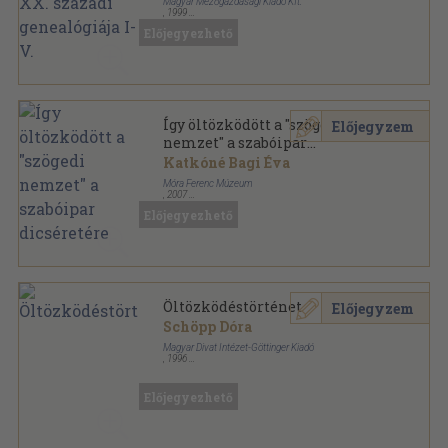
Magyar Mezőgazdasági Kiadó Kft.
,
1999
Fűzött keménykötés
,
2351
oldal
Előjegyezhető
A magyarországi főnemesség XX. századi
genealógiája sorozat
Így öltözködött a "szögedi
Előjegyzem
nemzet" a szabóipar
dicséretére
Katkóné Bagi Éva
Móra Ferenc Múzeum
,
2007
Ragasztott papírkötés
,
107
oldal
Előjegyezhető
Öltözködéstörténet
Előjegyzem
Schöpp Dóra
Magyar Divat Intézet-Göttinger Kiadó
,
1996
Tűzött kötés
,
44
oldal
Divatmarketing füzetek sorozat
Előjegyezhető