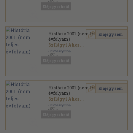
,
2001
Tűzött kötés
,
276
oldal
Előjegyezhető
História sorozat
História 2001. (nem teljes
Előjegyzem
évfolyam)
Szilágyi Ákos
...
História Alapítvány
,
2001
Tűzött kötés
,
280
oldal
Előjegyezhető
História sorozat
História 2001. (nem teljes
Előjegyzem
évfolyam)
Szilágyi Ákos
...
História Alapítvány
,
2001
Tűzött kötés
,
503
oldal
Előjegyezhető
História sorozat