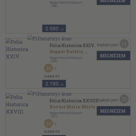
MEGNÉZEM
Magyar Nemzeti Múzeum
,
1998
Ragasztott papírkötés
,
248
oldal
A Magyar Nemzeti Múzeum Évkönyve sorozat
2.980
,-Ft
14
Kapható pont:
Folia Historica XXIV.
Bognár Katalin
...
MEGNÉZEM
Magyar Nemzeti Múzeum
,
2006
Ragasztott papírkötés
,
225
oldal
20
A Magyar Nemzeti Múzeum Évkönyve-Folia historica
sorozat
3.480 Ft
2.780
,-Ft
22
Kapható pont:
Folia Historica XXVIII.
Kovács Mária-Márta
...
MEGNÉZEM
Magyar Nemzeti Múzeum
,
2013
Ragasztott papírkötés
,
271
oldal
20
A Magyar Nemzeti Múzeum Évkönyve sorozat
3.480 Ft