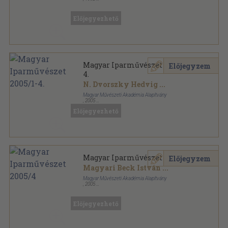
Varrott papírkötés
,
463
oldal
Az európai iparművészet stíluskorszakai sorozat
Előjegyezhető
Magyar Iparművészet 2005/1-
Előjegyzem
4.
N. Dvorszky Hedvig
...
Magyar Művészeti Akadémia Alapítvány
,
2005
Ragasztott papírkötés
,
348
oldal
Előjegyezhető
Magyar Iparművészet sorozat
Magyar Iparművészet 2005/4
Előjegyzem
Magyari Beck István
...
Magyar Művészeti Akadémia Alapítvány
,
2005
Ragasztott papírkötés
,
87
oldal
Magyar Iparművészet sorozat
Előjegyezhető