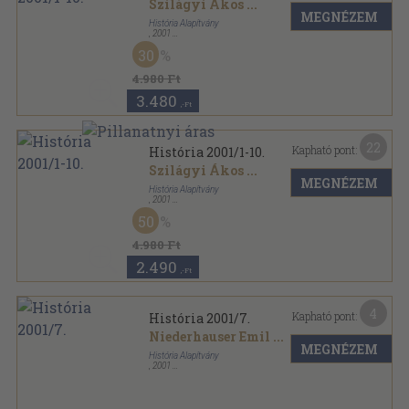
Szilágyi Ákos
...
MEGNÉZEM
História Alapítvány
,
2001
Tűzött kötés
,
344
oldal
30
História sorozat
4.980 Ft
3.480
,-Ft
22
Kapható pont:
História 2001/1-10.
Szilágyi Ákos
...
MEGNÉZEM
História Alapítvány
,
2001
Könyvkötői kötés
,
180
oldal
50
História sorozat
4.980 Ft
2.490
,-Ft
4
Kapható pont:
História 2001/7.
Niederhauser Emil
...
MEGNÉZEM
História Alapítvány
,
2001
Tűzött kötés
,
35
oldal
História sorozat