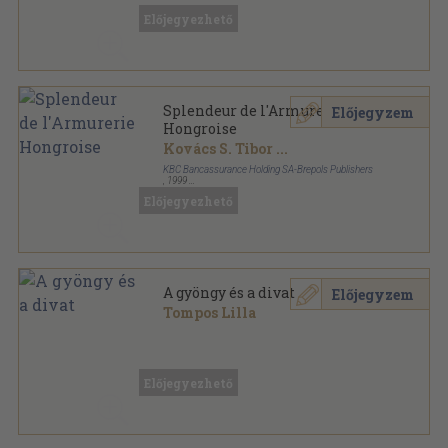
Előjegyezhető
Splendeur de l'Armurerie
Előjegyzem
Hongroise
Kovács S. Tibor
...
KBC Bancassurance Holding SA-Brepols Publishers
,
1999
Varrott papírkötés
,
129
oldal
Előjegyezhető
A gyöngy és a divat
Előjegyzem
Tompos Lilla
Tűzött kötés
,
12
oldal
Előjegyezhető