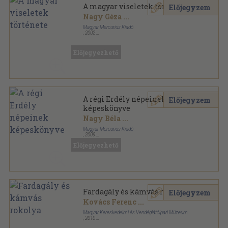
A magyar viseletek története
Előjegyzem
Nagy Géza
...
Magyar Mercurius Kiadó
,
2002
Fűzött kemény papírkötés
,
256
oldal
Előjegyezhető
A régi Erdély népeinek
Előjegyzem
képeskönyve
Nagy Béla
...
Magyar Mercurius Kiadó
,
2009
Fűzött kemény papírkötés
,
144
oldal
Előjegyezhető
Fardagály és kámvás rokolya
Előjegyzem
Kovács Ferenc
...
Magyar Kereskedelmi és Vendéglátóipari Múzeum
,
2010
Fűzött kemény papírkötés
,
130
oldal