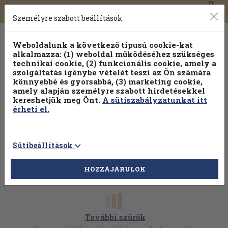
0
Toggle
Főmenü
Könyveink
navigation
Személyre szabott beállítások
Weboldalunk a következő típusú cookie-kat
alkalmazza: (1) weboldal működéséhez szükséges
technikai cookie, (2) funkcionális cookie, amely a
szolgáltatás igénybe vételét teszi az Ön számára
könnyebbé és gyorsabbá, (3) marketing cookie,
amely alapján személyre szabott hirdetésekkel
kereshetjük meg Önt.
A sütiszabályzatunkat itt
érheti el.
Sütibeállítások
HOZZÁJÁRULOK
További szűrők