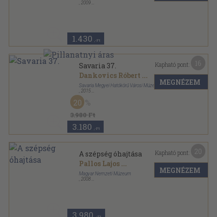
,
2009
Ragasztott papírkötés
,
72
oldal
Szalon sorozat
1.430
,-Ft
16
Kapható pont:
Savaria 37.
Dankovics Róbert
...
MEGNÉZEM
Savaria Megyei Hatókörű Városi Múzeum
,
2015
Ragasztott papírkötés
,
424
oldal
20
Savaria sorozat
3.980 Ft
3.180
,-Ft
20
Kapható pont:
A szépség óhajtása
Pallos Lajos
...
MEGNÉZEM
Magyar Nemzeti Múzeum
,
2008
Ragasztott papírkötés
,
72
oldal
3.980
,-Ft