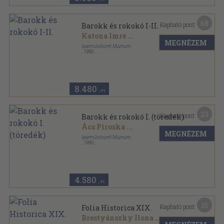
68
Kapható pont:
Barokk és rokokó I-II.
Katona Imre
...
MEGNÉZEM
Iparművészeti Múzeum
,
1990
Ragasztott papírkötés
,
374
oldal
Az európai iparművészet stíluskorszakai sorozat
8.480
,-Ft
23
Kapható pont:
Barokk és rokokó I. (töredék)
Ács Piroska
...
MEGNÉZEM
Iparművészeti Múzeum
,
1990
Ragasztott papírkötés
,
189
oldal
Az európai iparművészet stíluskorszakai sorozat
4.580
,-Ft
15
Kapható pont:
Folia Historica XIX.
Brestyánszky Ilona
...