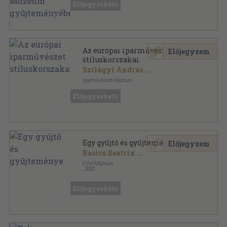
Előjegyezhető
Az európai iparművészet
Előjegyzem
stíluskorszakai
Szilágyi András
...
Iparművészeti Múzeum
Papír
,
76
oldal
Előjegyezhető
Egy gyűjtő és gyűjteménye
Előjegyzem
Basics Beatrix
...
Ernst Múzeum
,
2002
Ragasztott papírkötés
,
315
oldal
Előjegyezhető