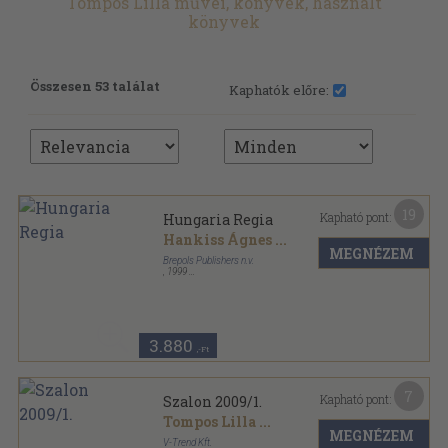
Tompos Lilla művei, könyvek, használt
könyvek
Összesen 53 találat
Kaphatók előre:
19
Kapható pont:
Hungaria Regia
Hankiss Ágnes
...
MEGNÉZEM
Brepols Publishers n.v.
,
1999
Varrott papírkötés
,
336
oldal
3.880
,-Ft
7
Kapható pont:
Szalon 2009/1.
Tompos Lilla
...
MEGNÉZEM
V-Trend Kft.