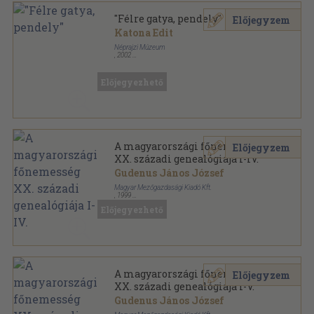
"Félre gatya, pendely"
Előjegyzem
Katona Edit
Néprajzi Múzeum
,
2002
Ragasztott papírkötés
,
92
oldal
Előjegyezhető
A magyarországi főnemesség
Előjegyzem
XX. századi genealógiája I-IV.
Gudenus János József
Magyar Mezőgazdasági Kiadó Kft.
,
1999
Fűzött keménykötés
,
1846
oldal
Előjegyezhető
A magyarországi főnemesség XX. századi
genealógiája sorozat
A magyarországi főnemesség
Előjegyzem
XX. századi genealógiája I-V.
Gudenus János József