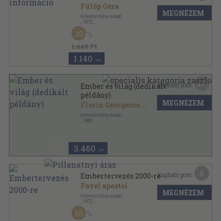
Fülöp Géza
MEGNÉZEM
Kriterion Könyvkiadó
,
1973
Tűzött kötés
,
170
oldal
30
Korunk Könyvek sorozat
1.640 Ft
1.140
,-Ft
17
Kapható pont:
Ember és világ (dedikált
példány)
MEGNÉZEM
Florin Georgescu
...
Kriterion Könyvkiadó
,
1986
Ragasztott papírkötés
,
147
oldal
Századunk sorozat
3.460
,-Ft
8
Kapható pont:
Embertervezés 2000-re
Pavel apostol
MEGNÉZEM
Kriterion Könyvkiadó
,
1972
Tűzött kötés
,
172
oldal
50
Korunk Könyvek sorozat