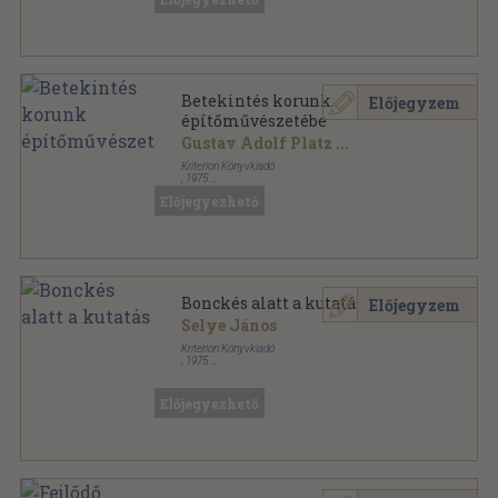
Betekintés korunk
Előjegyzem
építőművészetébe
Gustav Adolf Platz
...
Kriterion Könyvkiadó
,
1975
Fűzött papírkötés
,
204
oldal
Előjegyezhető
Korunk Könyvek sorozat
Bonckés alatt a kutatás
Előjegyzem
Selye János
Kriterion Könyvkiadó
,
1975
Fűzött papírkötés
,
174
oldal
Korunk Könyvek sorozat
Előjegyezhető