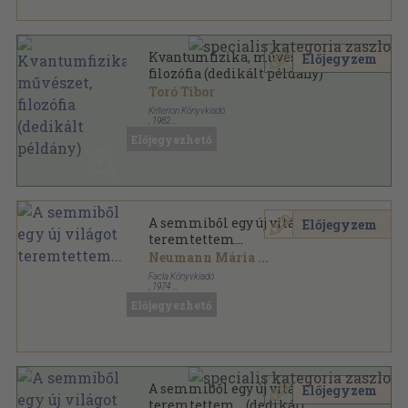
Kvantumfizika, művészet,
Előjegyzem
filozófia (dedikált példány)
Toró Tibor
Kriterion Könyvkiadó
,
1982
Ragasztott papírkötés
,
167
oldal
Előjegyezhető
A semmiből egy új világot
Előjegyzem
teremtettem...
Neumann Mária
...
Facla Könyvkiadó
,
1974
Ragasztott papírkötés
,
180
oldal
Előjegyezhető
A semmiből egy új világot
Előjegyzem
teremtettem... (dedikált