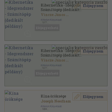
Kibernetika - Idegrendszer -
Előjegyzem
Számítógép (dedikált
példány)
Vincze János
...
Kriterion Könyvkiadó
,
1977
Varrott papírkötés
,
214
oldal
Előjegyezhető
Korunk Könyvek sorozat
Kibernetika - Idegrendszer -
Előjegyzem
Számítógép (dedikált
példány)
Vincze János
...
Kriterion Könyvkiadó
,
1977
Varrott papírkötés
,
214
oldal
Előjegyezhető
Korunk Könyvek sorozat
Kína öröksége
Előjegyzem
Joseph Needham
Kriterion Könyvkiadó
,
1984
Ragasztott papírkötés
,
189
oldal