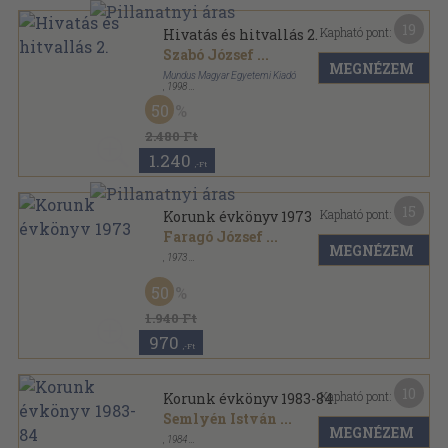
19
Kapható pont:
Hivatás és hitvallás 2.
Szabó József
...
MEGNÉZEM
Mundus Magyar Egyetemi Kiadó
,
1998
Ragasztott papírkötés
,
444
oldal
50
Az Antall József Baráti Társaság évkönyvei sorozat
2.480 Ft
1.240
,-Ft
15
Kapható pont:
Korunk évkönyv 1973
Faragó József
...
MEGNÉZEM
,
1973
Varrott papírkötés
,
317
oldal
Korunk évkönyv sorozat
50
1.940 Ft
970
,-Ft
10
Kapható pont:
Korunk évkönyv 1983-84
Semlyén István
...
MEGNÉZEM
,
1984