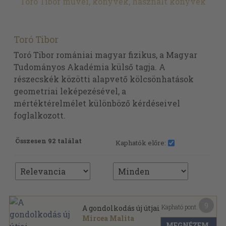
Toró Tibor művei, könyvek, használt könyvek
Toró Tibor
Toró Tibor romániai magyar fizikus, a Magyar
Tudományos Akadémia külső tagja. A
részecskék közötti alapvető kölcsönhatások
geometriai leképezésével, a
mértéktérelmélet különböző kérdéseivel
foglalkozott.
Összesen 92 találat
Kaphatók előre:
9
Kapható pont:
A gondolkodás új útjai
Mircea Malita
MEGNÉZEM