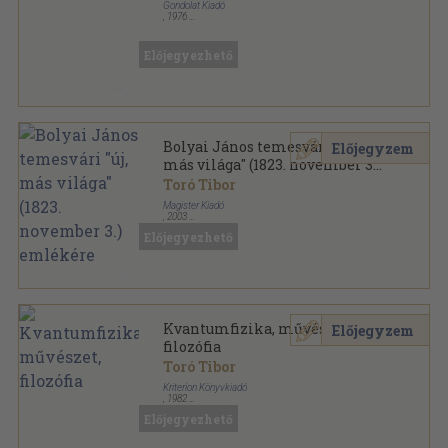
Gondolat Kiadó
,
1976
Fűzött kemény papírkötés
,
348
oldal
Stúdium Könyvek sorozat
Előjegyezhető
Bolyai János temesvári "új,
Előjegyzem
más világa" (1823. november 3.)
emlékére
Toró Tibor
Magister Kiadó
,
2003
Fűzött papírkötés
,
105
oldal
Előjegyezhető
Kvantumfizika, művészet,
Előjegyzem
filozófia
Toró Tibor
Kriterion Könyvkiadó
,
1982
Ragasztott papírkötés
,
167
oldal
Előjegyezhető