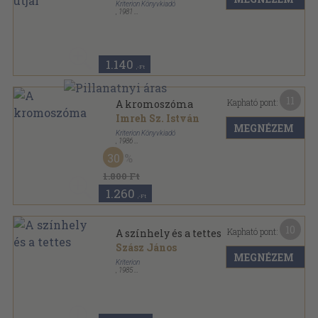
Kriterion Könyvkiadó
,
1981
Fűzött papírkötés
,
241
oldal
Korunk Könyvek sorozat
1.140
,-Ft
11
Kapható pont:
A kromoszóma
Imreh Sz. István
MEGNÉZEM
Kriterion Könyvkiadó
,
1986
Fűzött kemény papírkötés
,
303
oldal
30
1.800 Ft
1.260
,-Ft
10
Kapható pont:
A színhely és a tettes
Szász János
MEGNÉZEM
Kriterion
,
1985
Ragasztott papírkötés
,
128
oldal
Századunk sorozat