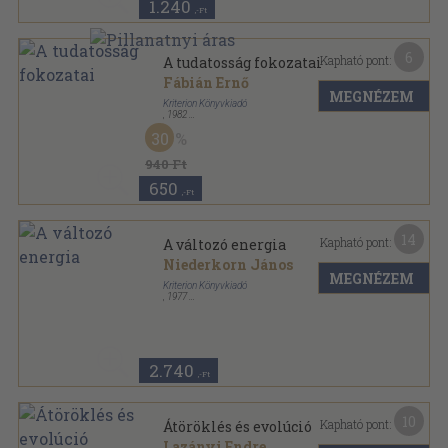
1.240
,-Ft
6
Kapható pont:
A tudatosság fokozatai
Fábián Ernő
MEGNÉZEM
Kriterion Könyvkiadó
,
1982
Varrott papírkötés
,
81
oldal
30
Századunk sorozat
940 Ft
650
,-Ft
14
Kapható pont:
A változó energia
Niederkorn János
MEGNÉZEM
Kriterion Könyvkiadó
,
1977
Fűzött papírkötés
,
214
oldal
Korunk Könyvek sorozat
2.740
,-Ft
10
Kapható pont:
Átöröklés és evolúció
Lazányi Endre