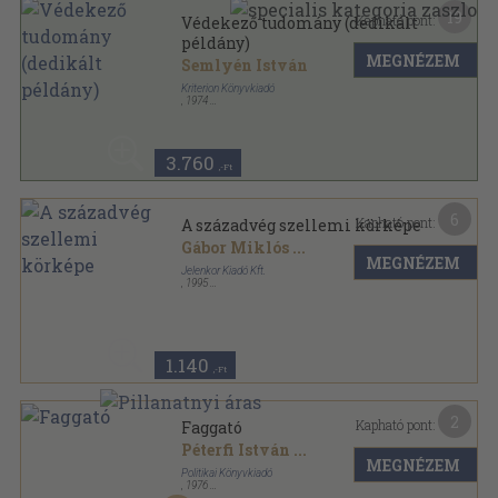
19
Kapható pont:
Védekező tudomány (dedikált
példány)
MEGNÉZEM
Semlyén István
Kriterion Könyvkiadó
,
1974
Varrott papírkötés
,
262
oldal
Korunk Könyvek sorozat
3.760
,-Ft
6
Kapható pont:
A századvég szellemi körképe
Gábor Miklós
...
MEGNÉZEM
Jelenkor Kiadó Kft.
,
1995
Ragasztott papírkötés
,
425
oldal
1.140
,-Ft
2
Kapható pont:
Faggató
Péterfi István
...
MEGNÉZEM
Politikai Könyvkiadó
,
1976
Ragasztott papírkötés
,
193
oldal