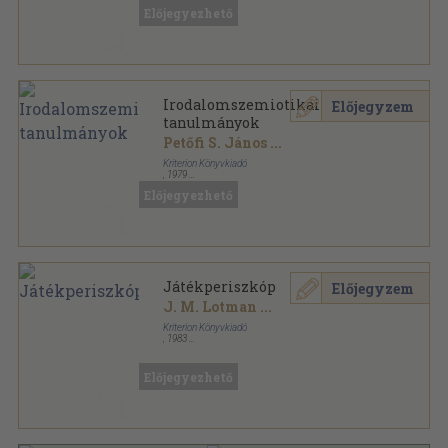
Előjegyezhető
Irodalomszemiotikai
Előjegyzem
tanulmányok
Petőfi S. János
...
Kriterion Könyvkiadó
,
1979
Fűzött papírkötés
,
265
oldal
Előjegyezhető
Korunk Könyvek sorozat
Játékperiszkóp
Előjegyzem
J. M. Lotman
...
Kriterion Könyvkiadó
,
1983
Tűzött kötés
,
161
oldal
Századunk sorozat
Előjegyezhető