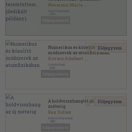
példány)
Neumann Mária
...
Facla Könyvkiadó
,
1974
Ragasztott papírkötés
,
180
oldal
Előjegyezhető
Numerikus és közelítő
Előjegyzem
módszerek az atomfizikában
Kovács Adalbert
...
Scientia Kiadó
,
2002
Fűzött kemény papírkötés
,
140
oldal
Előjegyezhető
Sapientia könyvek sorozat
A holdvisszhangtól az új
Előjegyzem
méterig
Bay Zoltán
Kriterion Könyvkiadó
,
1985
Fűzött papírkötés
,
219
oldal
Előjegyezhető
Századunk sorozat