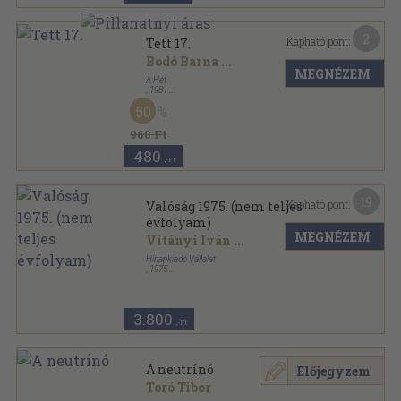
2
Kapható pont:
Tett 17.
Bodó Barna
...
MEGNÉZEM
A Hét
,
1981
Tűzött kötés
,
64
oldal
50
Tett sorozat
960 Ft
480
,-Ft
19
Kapható pont:
Valóság 1975. (nem teljes
évfolyam)
MEGNÉZEM
Vitányi Iván
...
Hírlapkiadó Vállalat
,
1975
Ragasztott papírkötés
,
1280
oldal
Valóság sorozat
3.800
,-Ft
A neutrínó
Előjegyzem
Toró Tibor