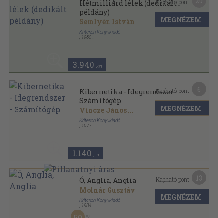
20
Kapható pont:
Hétmilliárd lélek (dedikált
példány)
MEGNÉZEM
Semlyén István
Kriterion Könyvkiadó
,
1980
Varrott papírkötés
,
225
oldal
Korunk Könyvek sorozat
3.940
,-Ft
6
Kapható pont:
Kibernetika - Idegrendszer -
Számítógép
MEGNÉZEM
Vincze János
...
Kriterion Könyvkiadó
,
1977
Fűzött papírkötés
,
213
oldal
Korunk Könyvek sorozat
1.140
,-Ft
13
Kapható pont:
Ó, Anglia, Anglia
Molnár Gusztáv
MEGNÉZEM
Kriterion Könyvkiadó
,
1984
Fűzött papírkötés
,
137
oldal
50