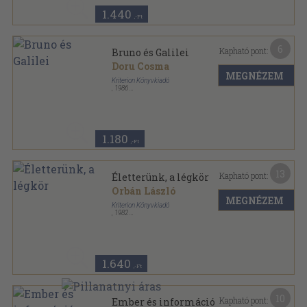
1.440
,-Ft
6
Kapható pont:
Bruno és Galilei
Doru Cosma
MEGNÉZEM
Kriterion Könyvkiadó
,
1986
Ragasztott papírkötés
,
155
oldal
Századunk sorozat
1.180
,-Ft
13
Kapható pont:
Életterünk, a légkör
Orbán László
MEGNÉZEM
Kriterion Könyvkiadó
,
1982
Fűzött papírkötés
,
205
oldal
Századunk sorozat
1.640
,-Ft
10
Kapható pont:
Ember és információ