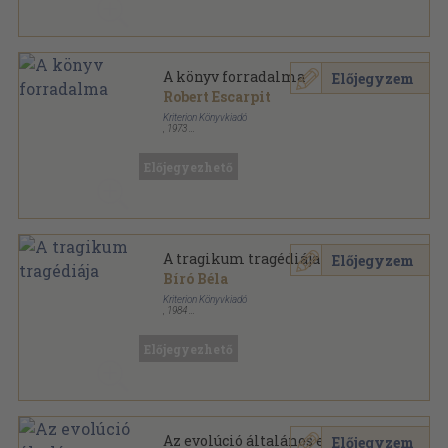
A könyv forradalma
Előjegyzem
Robert Escarpit
Kriterion Könyvkiadó
,
1973
Fűzött papírkötés
,
197
oldal
Korunk Könyvek sorozat
Előjegyezhető
A tragikum tragédiája
Előjegyzem
Bíró Béla
Kriterion Könyvkiadó
,
1984
Varrott papírkötés
,
145
oldal
Századunk sorozat
Előjegyezhető
Az evolúció általános elmélete
Előjegyzem