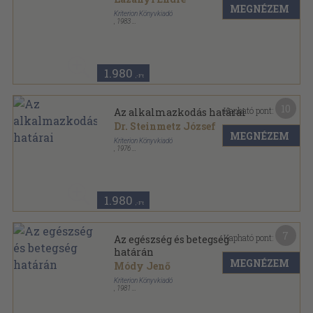
MEGNÉZEM
Kriterion Könyvkiadó
,
1983
Ragasztott papírkötés
,
207
oldal
Századunk sorozat
1.980
,-Ft
10
Kapható pont:
Az alkalmazkodás határai
Dr. Steinmetz József
MEGNÉZEM
Kriterion Könyvkiadó
,
1976
Fűzött papírkötés
,
212
oldal
Korunk Könyvek sorozat
1.980
,-Ft
7
Kapható pont:
Az egészség és betegség
határán
MEGNÉZEM
Módy Jenő
Kriterion Könyvkiadó
,
1981
Fűzött papírkötés
,
291
oldal
Korunk Könyvek sorozat