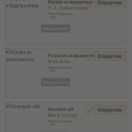
Fejlődő világegyetem
Előjegyzem
V. A. Ambarcumjan
Kriterion Könyvkiadó
,
1978
Fűzött papírkötés
,
224
oldal
Korunk Könyvek sorozat
Előjegyezhető
Fizika és megismerés
Előjegyzem
Niels Bohr
...
Kriterion Könyvkiadó
,
1979
Fűzött papírkötés
,
219
oldal
Korunk Könyvek sorozat
Előjegyezhető
Gyorsuló idő
Előjegyzem
Marx György
Kriterion Könyvkiadó
,
1972
Varrott papírkötés
,
142
oldal
Korunk Könyvek sorozat