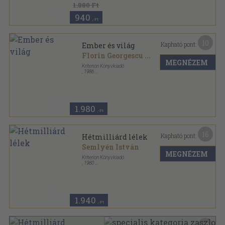
1.880 Ft
940
,-Ft
10
Kapható pont:
Ember és világ
Florin Georgescu
...
MEGNÉZEM
Kriterion Könyvkiadó
,
1986
Varrott papírkötés
,
147
oldal
Századunk sorozat
1.980
,-Ft
16
Kapható pont:
Hétmilliárd lélek
Semlyén István
MEGNÉZEM
Kriterion Könyvkiadó
,
1980
Fűzött papírkötés
,
225
oldal
Korunk Könyvek sorozat
1.940
,-Ft