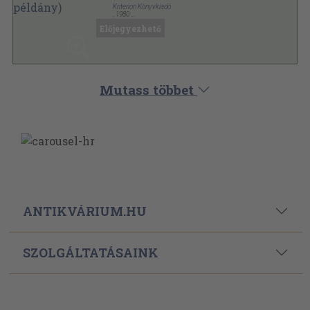
Kriterion Könyvkiadó
,
1980
Varrott papírkötés
,
223
oldal
Előjegyezhető
Korunk Könyvek sorozat
Mutass többet
ANTIKVÁRIUM.HU
SZOLGÁLTATÁSAINK