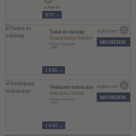
1.740 Ft
870
,-Ft
12
Kapható pont:
Tudat és valóság
Komjátszegi Sándor
MEGNÉZEM
Kriterion Könyvkiadó
,
1986
Fűzött papírkötés
,
94
oldal
1.540
,-Ft
8
Kapható pont:
Védekező tudomány
Semlyén István
MEGNÉZEM
Kriterion Könyvkiadó
,
1974
Fűzött papírkötés
,
262
oldal
Korunk Könyvek sorozat
1.640
,-Ft