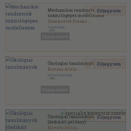
Mechanikai rendszerek
Előjegyzem
számítógépes modellezése
Szenkovits Ferenc
...
Scientia Kiadó
,
2002
Fűzött kemény papírkötés
,
222
oldal
Előjegyezhető
Sapientia könyvek sorozat
Ökológiai tanulmányok
Előjegyzem
Kovács Attila
...
Kriterion Könyvkiadó
,
1980
Fűzött papírkötés
,
223
oldal
Korunk Könyvek sorozat
Előjegyezhető
Ökológiai tanulmányok
Előjegyzem
(dedikált példány)
Kovács Attila
...