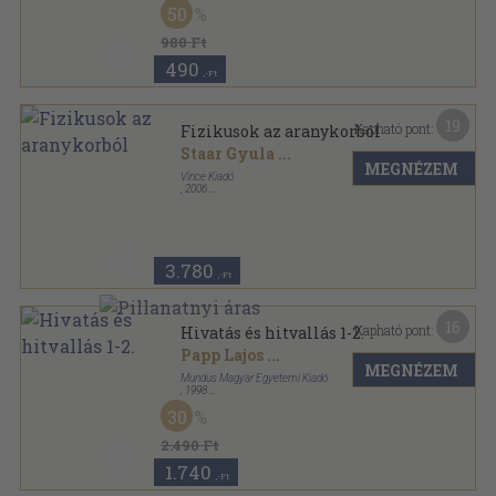
50
980 Ft
490
,-Ft
19
Kapható pont:
Fizikusok az aranykorból
Staar Gyula
...
MEGNÉZEM
Vince Kiadó
,
2006
Fűzött kemény papírkötés
,
424
oldal
3.780
,-Ft
16
Kapható pont:
Hivatás és hitvallás 1-2.
Papp Lajos
...
MEGNÉZEM
Mundus Magyar Egyetemi Kiadó
,
1998
Ragasztott papírkötés
,
1021
oldal
30
Az Antall József Baráti Társaság évkönyvei sorozat
2.490 Ft
1.740
,-Ft