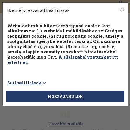
0
Toggle
Főmenü
Könyveink
navigation
Személyre szabott beállítások
Weboldalunk a következő típusú cookie-kat
alkalmazza: (1) weboldal működéséhez szükséges
technikai cookie, (2) funkcionális cookie, amely a
szolgáltatás igénybe vételét teszi az Ön számára
könnyebbé és gyorsabbá, (3) marketing cookie,
amely alapján személyre szabott hirdetésekkel
kereshetjük meg Önt.
A sütiszabályzatunkat itt
érheti el.
Sütibeállítások
HOZZÁJÁRULOK
További szűrők