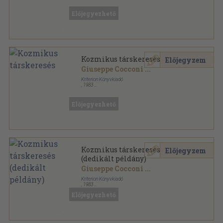
Századunk sorozat
Előjegyezhető
Kozmikus társkeresés
Előjegyzem
Giuseppe Cocconi
...
Kriterion Könyvkiadó
,
1983
Ragasztott papírkötés
,
220
oldal
Századunk sorozat
Előjegyezhető
Kozmikus társkeresés
Előjegyzem
(dedikált példány)
Giuseppe Cocconi
...
Kriterion Könyvkiadó
,
1983
Ragasztott papírkötés
,
220
oldal
Előjegyezhető
Századunk sorozat