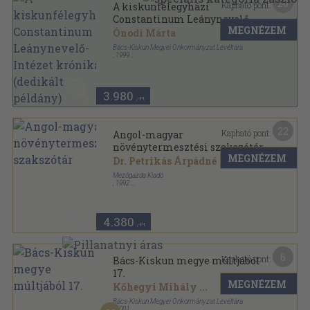
20
Kapható pont:
A kiskunfélegyházi
Constantinum Leánynevelő-
MEGNÉZEM
Intézet krónikája (dedikált
Ónodi Márta
példány)
Bács-Kiskun Megyei Önkormányzat Levéltára
,
1999
Ragasztott papírkötés
,
196
oldal
Levéltári füzetek sorozat
3.980
,-Ft
22
Kapható pont:
Angol-magyar
növénytermesztési szakszótár
MEGNÉZEM
Dr. Petrikás Árpádné
Mezőgazda Kiadó
,
1992
Ragasztott papírkötés
,
543
oldal
4.380
,-Ft
6
Kapható pont:
Bács-Kiskun megye múltjából
17.
MEGNÉZEM
Kőhegyi Mihály
...
Bács-Kiskun Megyei Önkormányzat Levéltára
,
2001