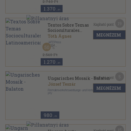
2.740 Ft
1.370
,-Ft
19
Kapható pont:
Textos Sobre Temas
Socioculturales
MEGNÉZEM
Latinoamericanos
Tóth Ágnes
JATEPress
,
2004
50
Ragasztott papírkötés
,
205
oldal
2.540 Ft
1.270
,-Ft
5
Kapható pont:
Ungarisches Mosaik - Balaton
József Teszár
MEGNÉZEM
Fremdenverkehrswerbungs- und Verlagunternehmen
IPV
Tűzött kötés
,
20
oldal
Ungarisches Mosaik sorozat
980
,-Ft
15
Kapható pont: