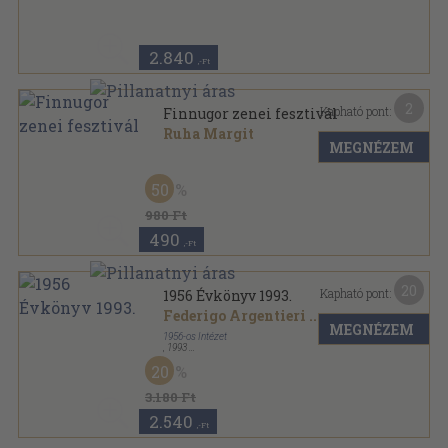
Acta Savariensia sorozat
2.840
,-Ft
2
Kapható pont:
Finnugor zenei fesztivál
Ruha Margit
MEGNÉZEM
Tűzött kötés
,
40
oldal
50
980 Ft
490
,-Ft
20
Kapható pont:
1956 Évkönyv 1993.
Federigo Argentieri
...
MEGNÉZEM
1956-os Intézet
,
1993
Ragasztott papírkötés
,
361
oldal
20
1956 évkönyv sorozat
3.180 Ft
2.540
,-Ft