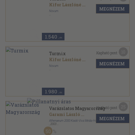
Kifor Lászlóné
...
MEGNÉZEM
Novum
Tűzött kötés
,
46
oldal
Komplex sorozat
1.540
,-Ft
10
Kapható pont:
Turmix
Kifor Lászlóné
...
MEGNÉZEM
Novum
Tűzött kötés
,
46
oldal
Komplex sorozat
1.980
,-Ft
25
Kapható pont:
Varázslatos Magyarország
Garami László
...
MEGNÉZEM
Athenaeum 2000 Kiadó-Viva Média-Holding
,
2003
Fűzött kemény papírkötés
,
528
oldal
50