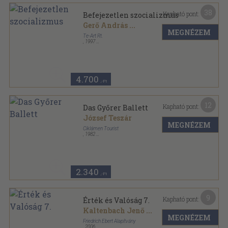
38
Kapható pont:
Befejezetlen szocializmus
Gerő András
...
MEGNÉZEM
Te-Art Rt.
,
1997
Fűzött keménykötés
,
240
oldal
4.700
,-Ft
12
Kapható pont:
Das Győrer Ballett
József Teszár
MEGNÉZEM
Ciklámen Tourist
,
1982
Tűzött kötés
,
32
oldal
2.340
,-Ft
9
Kapható pont:
Érték és Valóság 7.
Kaltenbach Jenő
...
MEGNÉZEM
Friedrich Ebert Alapítvány
,
2006