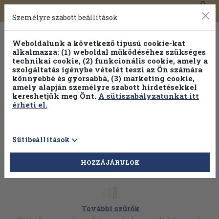
0
Toggle
Főmenü
Könyveink
navigation
Személyre szabott beállítások
Weboldalunk a következő típusú cookie-kat
alkalmazza: (1) weboldal működéséhez szükséges
technikai cookie, (2) funkcionális cookie, amely a
szolgáltatás igénybe vételét teszi az Ön számára
könnyebbé és gyorsabbá, (3) marketing cookie,
amely alapján személyre szabott hirdetésekkel
kereshetjük meg Önt.
A sütiszabályzatunkat itt
érheti el.
Sütibeállítások
HOZZÁJÁRULOK
További szűrők