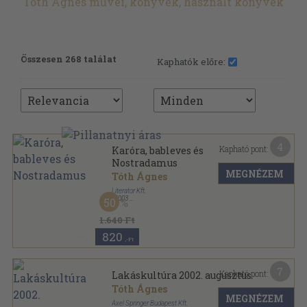
Tóth Ágnes művei, könyvek, használt könyvek
Összesen 268 találat
Kaphatók előre:
4
Kapható pont:
Karóra, bableves és
Nostradamus
MEGNÉZEM
Tóth Ágnes
Literator Kft.
,
2003
50
Ragasztott papírkötés
,
117
oldal
1.640 Ft
820
,-Ft
7
Kapható pont:
Lakáskultúra 2002. augusztus
Tóth Ágnes
MEGNÉZEM
Axel Springer Budapest Kft.