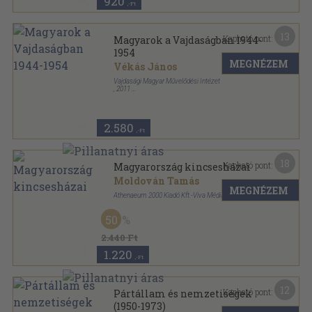
920
,-Ft
13
Kapható pont:
Magyarok a Vajdaságban 1944-
1954
MEGNÉZEM
Vékás János
Vajdasági Magyar Művelődési Intézet
,
2011
Fűzött kemény papírkötés
,
382
oldal
2.580
,-Ft
18
Kapható pont:
Magyarország kincsesházai
Moldován Tamás
MEGNÉZEM
Athenaeum 2000 Kiadó Kft.-Viva Média Holding
Fűzött papírkötés
,
128
oldal
50
H story sorozat
2.440 Ft
1.220
,-Ft
12
Kapható pont:
Pártállam és nemzetiségek
(1950-1973)