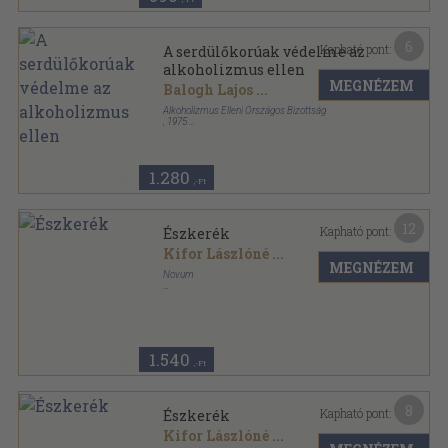
6
Kapható pont:
A serdülőkorúak védelme az
alkoholizmus ellen
MEGNÉZEM
Balogh Lajos
...
Alkoholizmus Elleni Országos Bizottság
,
1975
Tűzött kötés
,
32
oldal
1.280
,-Ft
12
Kapható pont:
Észkerék
Kifor Lászlóné
...
MEGNÉZEM
Novum
Tűzött kötés
,
46
oldal
Komplex sorozat
1.540
,-Ft
8
Kapható pont:
Észkerék
Kifor Lászlóné
...