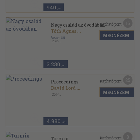
940
,-Ft
16
Kapható pont:
Nagy család az óvodában
Tóth Ágnes
...
MEGNÉZEM
Novum Kft.
,
2005
Ragasztott papírkötés
,
176
oldal
3.280
,-Ft
25
Kapható pont:
Proceedings
David Lord
...
MEGNÉZEM
,
2004
Ragasztott papírkötés
,
490
oldal
4.980
,-Ft
8
Kapható pont:
Turmix