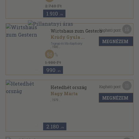
2.740 Ft
1.910
,-Ft
15
Kapható pont:
Wirtshaus zum Gestern
Krúdy Gyula
...
MEGNÉZEM
Tegnap és Ma Alapítvány
,
1995
Varrott keménykötés
,
119
oldal
50
1.980 Ft
990
,-Ft
11
Kapható pont:
Hetedhét ország
Nagy Márta
MEGNÉZEM
,
1979
Fűzött papírkötés
,
127
oldal
2.180
,-Ft