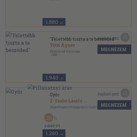
Ragasztott papírkötés
,
199
oldal
Érték és Valóság sorozat
1.880
,-Ft
10
Kapható pont:
"Felettébb tiszta a te beszéded"
Tóth Ágnes
MEGNÉZEM
Bibliaiskolák Közössége
,
1994
Ragasztott papírkötés
,
513
oldal
1.940
,-Ft
12
Kapható pont:
Győr
Z. Szabó László
...
MEGNÉZEM
Idegenforgalmi Propaganda és Kiadó Vállalat
Varrott keménykötés
,
104
oldal
30
1.840 Ft
1.280
,-Ft