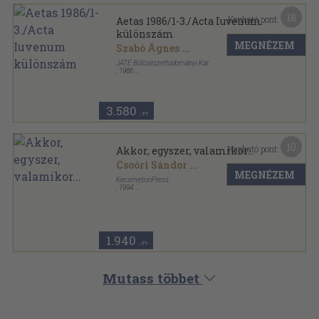
18
Kapható pont:
Aetas 1986/1-3./Acta Iuvenum
különszám
MEGNÉZEM
Szabó Ágnes
...
JATE Bölcsészettudományi Kar
,
1986
Ragasztott papírkötés
,
514
oldal
Aetas sorozat
3.580
,-Ft
10
Kapható pont:
Akkor, egyszer, valamikor...
Csoóri Sándor
...
MEGNÉZEM
KecsmetionPress
,
1994
Ragasztott papírkötés
,
189
oldal
1.940
,-Ft
Mutass többet