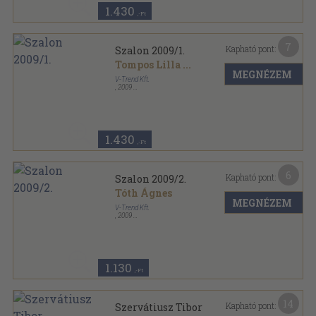
1.430
,-Ft
7
Kapható pont:
Szalon 2009/1.
Tompos Lilla
...
MEGNÉZEM
V-Trend Kft.
,
2009
Ragasztott papírkötés
,
72
oldal
Szalon sorozat
1.430
,-Ft
6
Kapható pont:
Szalon 2009/2.
Tóth Ágnes
MEGNÉZEM
V-Trend Kft.
,
2009
Ragasztott papírkötés
,
72
oldal
Szalon sorozat
1.130
,-Ft
14
Kapható pont:
Szervátiusz Tibor