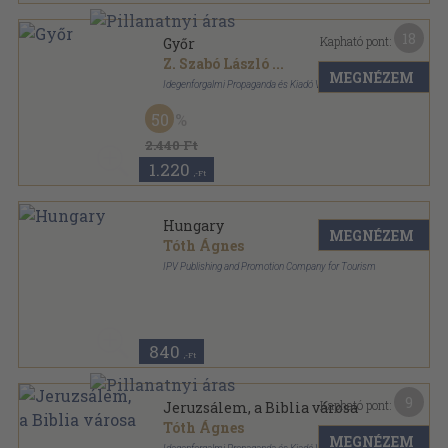
18
Kapható pont:
Győr
Z. Szabó László
...
MEGNÉZEM
Idegenforgalmi Propaganda és Kiadó Vállalat
Vászon
,
104
oldal
50
2.440 Ft
1.220
,-Ft
Hungary
MEGNÉZEM
Tóth Ágnes
IPV Publishing and Promotion Company for Tourism
Tűzött kötés
,
20
oldal
840
,-Ft
9
Kapható pont:
Jeruzsálem, a Biblia városa
Tóth Ágnes
MEGNÉZEM