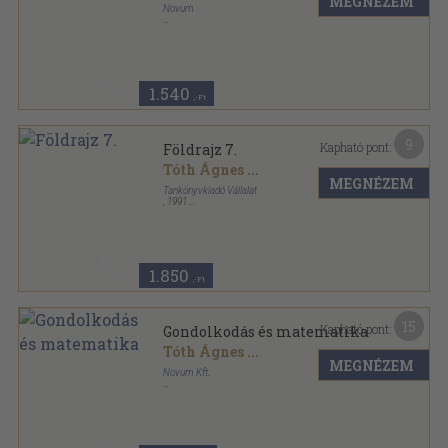
MEGNÉZEM
Novum
Tűzött kötés
,
46
oldal
Komplex sorozat
1.540
,-Ft
9
Kapható pont:
Földrajz 7.
Tóth Ágnes
...
MEGNÉZEM
Tankönyvkiadó Vállalat
,
1991
Ragasztott papírkötés
,
207
oldal
1.850
,-Ft
15
Kapható pont:
Gondolkodás és matematika
Tóth Ágnes
...
MEGNÉZEM
Novum Kft.
Ragasztott papírkötés
,
93
oldal