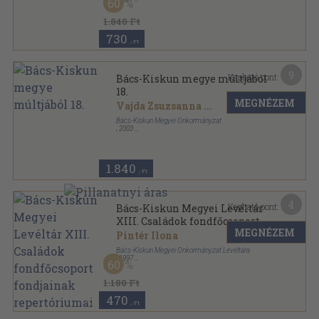
60
Ragasztott papírkötés
,
371
oldal
Bács-Kiskun megye múltjából sorozat
1.840 Ft
730
,-Ft
9
Kapható pont:
Bács-Kiskun megye múltjából
18.
MEGNÉZEM
Vajda Zsuzsanna
...
Bács-Kiskun Megyei Önkormányzat
,
2003
Ragasztott papírkötés
,
298
oldal
1.840
,-Ft
4
Kapható pont:
Bács-Kiskun Megyei Levéltár
XIII. Családok fondfőcsoport
MEGNÉZEM
fondjainak repertóriumai
Pintér Ilona
Bács-Kiskun Megyei Önkormányzat Levéltára
,
1997
60
Ragasztott papírkötés
,
111
oldal
Segédletek sorozat
1.180 Ft
470
,-Ft