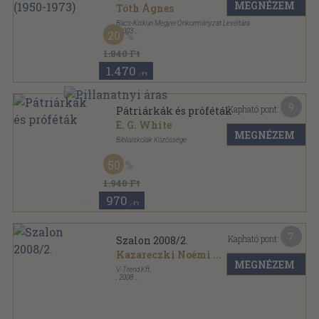
MEGNÉZEM
Tóth Ágnes
Bács-Kiskun Megyei Önkormányzat Levéltára
,
2003
20
Ragasztott papírkötés
,
561
oldal
Forrásközlemények sorozat
1.840 Ft
1.470
,-Ft
9
Kapható pont:
Pátriárkák és próféták
E. G. White
MEGNÉZEM
Bibliaiskolák Közössége
Fűzött kemény papírkötés
,
857
oldal
50
1.940 Ft
970
,-Ft
7
Kapható pont:
Szalon 2008/2.
Kazareczki Noémi
...
MEGNÉZEM
V-Trend Kft.
,
2008
Ragasztott papírkötés
,
72
oldal
Szalon sorozat