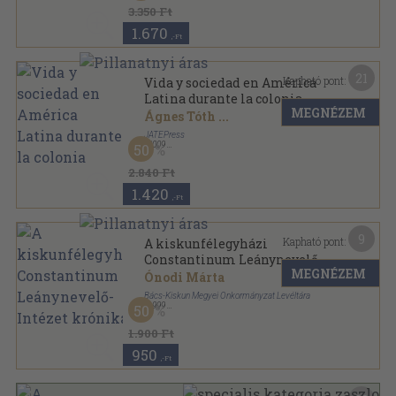
3.350 Ft
1.670
,-Ft
21
Kapható pont:
Vida y sociedad en América
Latina durante la colonia
MEGNÉZEM
Ágnes Tóth
...
JATEPress
,
2009
50
Ragasztott papírkötés
,
179
oldal
2.840 Ft
1.420
,-Ft
9
Kapható pont:
A kiskunfélegyházi
Constantinum Leánynevelő-
MEGNÉZEM
Intézet krónikája
Ónodi Márta
Bács-Kiskun Megyei Önkormányzat Levéltára
,
1999
50
Ragasztott papírkötés
,
196
oldal
Levéltári füzetek sorozat
1.900 Ft
950
,-Ft