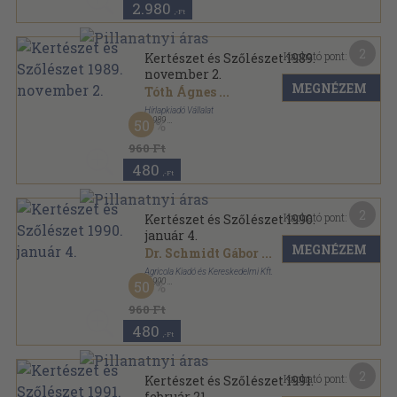
2.980
,-Ft
2
Kapható pont:
Kertészet és Szőlészet 1989.
november 2.
MEGNÉZEM
Tóth Ágnes
...
Hírlapkiadó Vállalat
,
1989
50
Tűzött kötés
,
19
oldal
Kertészet és Szőlészet sorozat
960 Ft
480
,-Ft
2
Kapható pont:
Kertészet és Szőlészet 1990.
január 4.
MEGNÉZEM
Dr. Schmidt Gábor
...
Agricola Kiadó és Kereskedelmi Kft.
,
1990
50
Tűzött kötés
,
19
oldal
Kertészet és Szőlészet sorozat
960 Ft
480
,-Ft
2
Kapható pont:
Kertészet és Szőlészet 1991.
február 21.