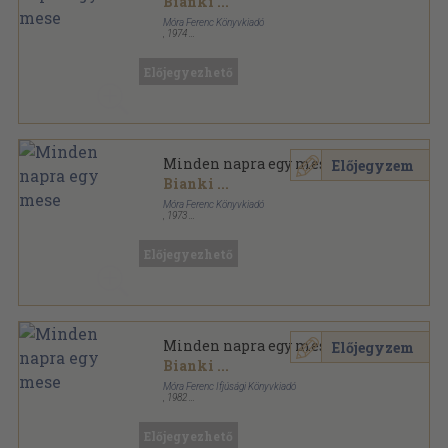
Bianki
...
Móra Ferenc Könyvkiadó
,
1974
Fűzött kemény papírkötés
,
390
oldal
Előjegyezhető
Minden napra egy mese
Előjegyzem
Bianki
...
Móra Ferenc Könyvkiadó
,
1973
Fűzött kemény papírkötés
,
390
oldal
Előjegyezhető
Minden napra egy mese
Előjegyzem
Bianki
...
Móra Ferenc Ifjúsági Könyvkiadó
,
1982
Fűzött kemény papírkötés
,
381
oldal
Előjegyezhető