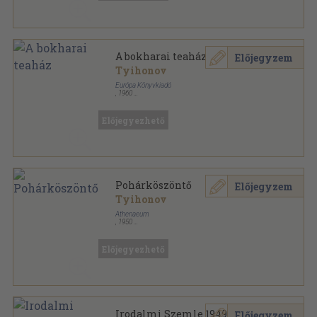
A bokharai teaház
Előjegyzem
Tyihonov
Európa Könyvkiadó
,
1960
Könyvkötői papírkötés
,
93
oldal
Világirodalmi kiskönyvtár sorozat
Előjegyezhető
Pohárköszöntő
Előjegyzem
Tyihonov
Athenaeum
,
1950
Félvászon
,
138
oldal
Előjegyezhető
Irodalmi Szemle 1949.
Előjegyzem