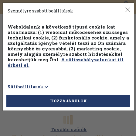
0
Toggle
Főmenü
Könyveink
navigation
Személyre szabott beállítások
Weboldalunk a következő típusú cookie-kat
alkalmazza: (1) weboldal működéséhez szükséges
technikai cookie, (2) funkcionális cookie, amely a
szolgáltatás igénybe vételét teszi az Ön számára
könnyebbé és gyorsabbá, (3) marketing cookie,
Válogasson több mint 1.000.000 kiadványunk közül
10-
amely alapján személyre szabott hirdetésekkel
100% kedvezménnyel!
kereshetjük meg Önt.
A sütiszabályzatunkat itt
érheti el.
Sütibeállítások
HOZZÁJÁRULOK
További szűrők