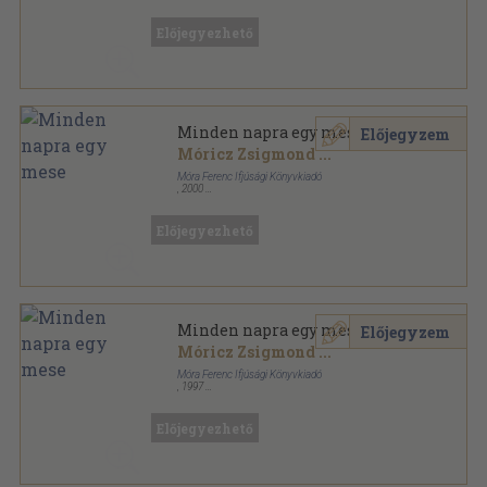
Könyvkötői vászonkötés
,
381
oldal
Előjegyezhető
Minden napra egy mese
Előjegyzem
Móricz Zsigmond
...
Móra Ferenc Ifjúsági Könyvkiadó
,
2000
Fűzött kemény papírkötés
,
381
oldal
Előjegyezhető
Minden napra egy mese
Előjegyzem
Móricz Zsigmond
...
Móra Ferenc Ifjúsági Könyvkiadó
,
1997
Fűzött kemény papírkötés
,
381
oldal
Előjegyezhető