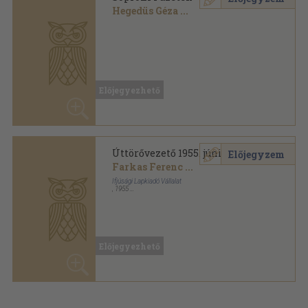
Hegedüs Géza
...
Ragasztott papírkötés
,
319
oldal
Soproni füzetek sorozat
Előjegyezhető
Úttörővezető 1955. június-július
Előjegyzem
Farkas Ferenc
...
Ifjúsági Lapkiadó Vállalat
,
1955
Tűzött kötés
,
128
oldal
Úttörővezető sorozat
Előjegyezhető