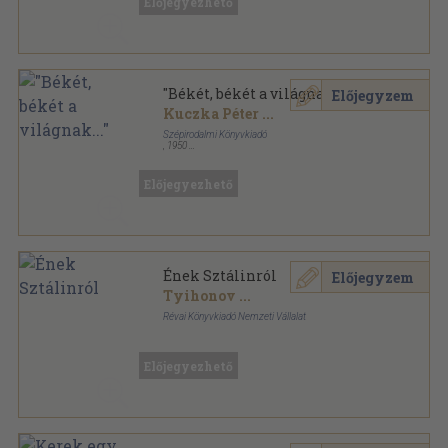
Előjegyezhető
"Békét, békét a világnak..."
Előjegyzem
Kuczka Péter
...
Szépirodalmi Könyvkiadó
,
1950
Könyvkötői kötés
,
180
oldal
Előjegyezhető
Ének Sztálinról
Előjegyzem
Tyihonov
...
Révai Könyvkiadó Nemzeti Vállalat
Félvászon
,
86
oldal
Előjegyezhető