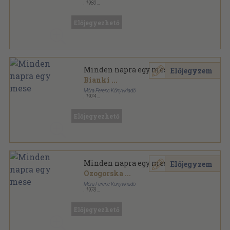
,
1980
Fűzött kemény papírkötés
,
381
oldal
Előjegyezhető
Minden napra egy mese
Előjegyzem
Bianki
...
Móra Ferenc Könyvkiadó
,
1974
Könyvkötői vászonkötés
,
390
oldal
Előjegyezhető
Minden napra egy mese
Előjegyzem
Ozogorska
...
Móra Ferenc Könyvkiadó
,
1978
Könyvkötői vászonkötés
,
390
oldal
Előjegyezhető