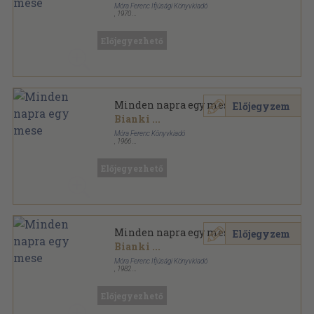
Móra Ferenc Ifjúsági Könyvkiadó
,
1970
Könyvkötői kötés
,
392
oldal
Előjegyezhető
Minden napra egy mese
Előjegyzem
Bianki
...
Móra Ferenc Könyvkiadó
,
1966
Fűzött kemény papírkötés
,
390
oldal
Előjegyezhető
Minden napra egy mese
Előjegyzem
Bianki
...
Móra Ferenc Ifjúsági Könyvkiadó
,
1982
Könyvkötői kötés
,
382
oldal
Előjegyezhető