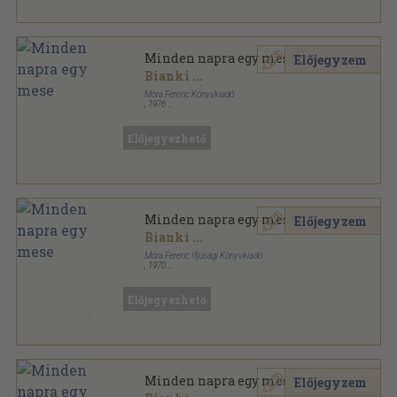
Minden napra egy mese
Előjegyzem
Bianki
...
Móra Ferenc Könyvkiadó
,
1976
Fűzött kemény papírkötés
,
390
oldal
Előjegyezhető
Minden napra egy mese
Előjegyzem
Bianki
...
Móra Ferenc Ifjúsági Könyvkiadó
,
1970
Fűzött kemény papírkötés
,
390
oldal
Előjegyezhető
Minden napra egy mese
Előjegyzem