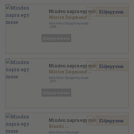
Minden napra egy mese
Előjegyzem
Móricz Zsigmond
...
Móra Ferenc Ifjúsági Könyvkiadó
,
2004
Fűzött kemény papírkötés
,
381
oldal
Előjegyezhető
Minden napra egy mese
Előjegyzem
Móricz Zsigmond
...
Móra Ferenc Ifjúsági Könyvkiadó
,
2010
Fűzött kemény papírkötés
,
381
oldal
Előjegyezhető
Minden napra egy mese
Előjegyzem
Bianki
...
Móra Ferenc Könyvkiadó