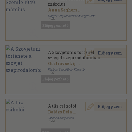
március
Anna Seghers
...
Magyar Könyvbarátok Kultúregyesülete
,
1949
Tűzött kötés
,
32
oldal
Előjegyezhető
Irodalmi Szemle sorozat
A Szovjetunió története a
Előjegyzem
szovjet szépirodalomban
Osztrovszkij
...
Fővárosi Szabó Ervin Könyvtár
,
1952
Tűzött kötés
,
115
oldal
Előjegyezhető
A tűz csiholói
Előjegyzem
Balázs Béla
...
Táncsics Könyvkiadó
,
1961
Könyvkötői kötés
,
669
oldal