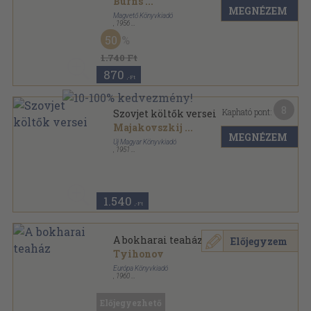
Burns
...
MEGNÉZEM
Magvető Könyvkiadó
,
1956
Félvászon
,
458
oldal
50
1.740 Ft
870
,-Ft
8
Kapható pont:
Szovjet költők versei
Majakovszkij
...
MEGNÉZEM
Új Magyar Könyvkiadó
,
1951
Ragasztott papírkötés
,
98
oldal
Szépirodalmi kiskönyvtár sorozat
1.540
,-Ft
A bokharai teaház
Előjegyzem
Tyihonov
Európa Könyvkiadó
,
1960
Könyvkötői kötés
,
93
oldal
Világirodalmi kiskönyvtár sorozat
Előjegyezhető