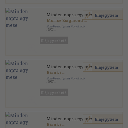
Minden napra egy mese
Előjegyzem
Móricz Zsigmond
...
Móra Ferenc Ifjúsági Könyvkiadó
,
2002
Fűzött kemény papírkötés
,
381
oldal
Előjegyezhető
Minden napra egy mese
Előjegyzem
Bianki
...
Móra Ferenc Ifjúsági Könyvkiadó
,
1987
Fűzött kemény papírkötés
,
381
oldal
Előjegyezhető
Minden napra egy mese
Előjegyzem
Bianki
...