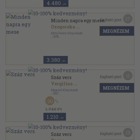
4.480
,-Ft
17
Kapható pont:
Minden napra egy mese
Ozogorska
...
MEGNÉZEM
Móra Ferenc Könyvkiadó
,
1978
Fűzött kemény papírkötés
,
390
oldal
3.380
,-Ft
11
Kapható pont:
Száz vers
Vergilius
...
MEGNÉZEM
Magvető Könyvkiadó
,
1957
Félvászon
,
458
oldal
30
1.740 Ft
1.210
,-Ft
13
Kapható pont:
Száz vers