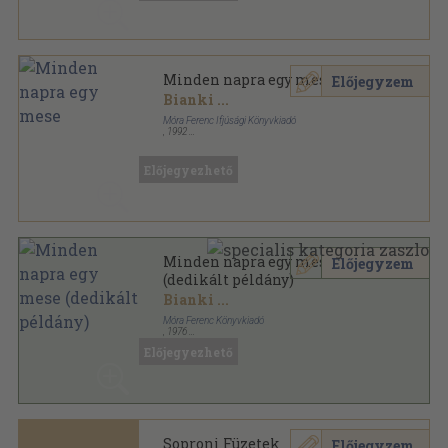
Minden napra egy mese
Előjegyzem
Bianki
...
Móra Ferenc Ifjúsági Könyvkiadó
,
1992
Fűzött kemény papírkötés
,
381
oldal
Bóbita sorozat
Előjegyezhető
Minden napra egy mese
Előjegyzem
(dedikált példány)
Bianki
...
Móra Ferenc Könyvkiadó
,
1976
Fűzött kemény papírkötés
,
390
oldal
Előjegyezhető
Soproni Füzetek
Előjegyzem