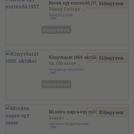
Kerek egy esztendő 1957.
Előjegyzem
Rónay György
...
Ifjúsági Könyvkiadó
,
1956
Könyvkötői vászonkötés
,
489
oldal
Kerek egy esztendő sorozat
Előjegyezhető
Könyvbarát 1960. október
Előjegyzem
Sz. Obrazcov
...
Művelődésügyi Minisztérium
,
1960
Tűzött kötés
,
47
oldal
Könyvbarát sorozat
Előjegyezhető
Minden napra egy mese
Előjegyzem
Bianki
...
Móra Ferenc Ifjúsági Könyvkiadó
,
1994
Fűzött kemény papírkötés
,
381
oldal