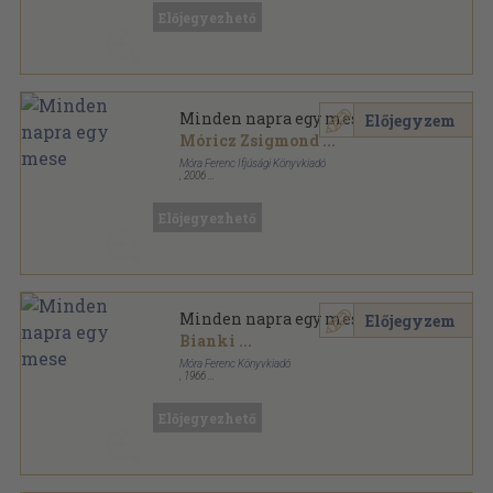
Előjegyezhető
Minden napra egy mese
Előjegyzem
Móricz Zsigmond
...
Móra Ferenc Ifjúsági Könyvkiadó
,
2006
Fűzött kemény papírkötés
,
381
oldal
Előjegyezhető
Minden napra egy mese
Előjegyzem
Bianki
...
Móra Ferenc Könyvkiadó
,
1966
Könyvkötői vászonkötés
,
390
oldal
Előjegyezhető