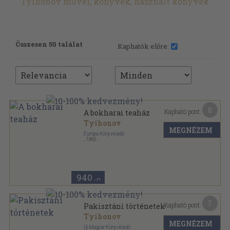
Tyihonov művei, könyvek, használt könyvek
Összesen 50 találat
Kaphatók előre:
8
Kapható pont:
A bokharai teaház
Tyihonov
MEGNÉZEM
Európa Könyvkiadó
,
1960
Fűzött papírkötés
,
93
oldal
Világirodalmi kiskönyvtár sorozat
940
,-Ft
7
Kapható pont:
Pakisztáni történetek
Tyihonov
MEGNÉZEM
Új Magyar Könyvkiadó