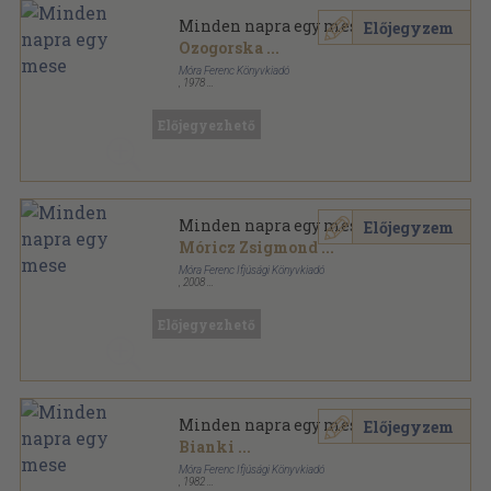
Minden napra egy mese
Előjegyzem
Ozogorska
...
Móra Ferenc Könyvkiadó
,
1978
Könyvkötői kötés
,
390
oldal
Előjegyezhető
Minden napra egy mese
Előjegyzem
Móricz Zsigmond
...
Móra Ferenc Ifjúsági Könyvkiadó
,
2008
Fűzött kemény papírkötés
,
381
oldal
Előjegyezhető
Minden napra egy mese
Előjegyzem
Bianki
...
Móra Ferenc Ifjúsági Könyvkiadó
,
1982