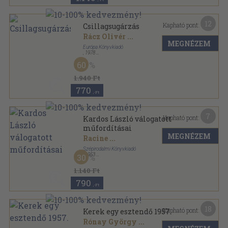
12
Kapható pont:
Csillagsugárzás
Rácz Olivér
...
MEGNÉZEM
Európa Könyvkiadó
,
1978
Vászon
,
420
oldal
60
1.940 Ft
770
,-Ft
7
Kapható pont:
Kardos László válogatott
műfordításai
MEGNÉZEM
Racine
...
Szépirodalmi Könyvkiadó
,
1953
30
Fűzött keménykötés
,
432
oldal
1.140 Ft
790
,-Ft
18
Kapható pont:
Kerek egy esztendő 1957.
Rónay György
...