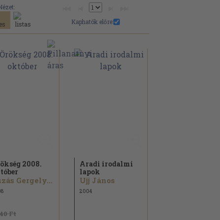
Nézet:
Kaphatók előre:
ökség 2008.
Aradi irodalmi
tóber
lapok
zás Gergely...
Ujj János
08
2004
140 Ft