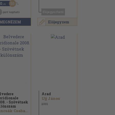
50
0
,-Ft
Előjegyezhető
pont kapható
MEGNÉZEM
Előjegyzem
lvedere
Arad
ridionale
Ujj János
08. - Szövétnek
2001
lönszám
ncsák Csaba...