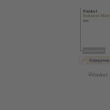
Fizika I.
1996
Előjegyezhető
Előjegyzem