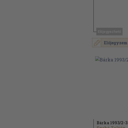
Előjegyezhető
Előjegyzem
Bárka 1993/
2-3
Szabó Zoltán..