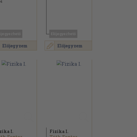
04
őjegyezhető
Előjegyezhető
Előjegyzem
Előjegyzem
zika I.
Fizika I.
th Eszter...
Tóth Eszter...