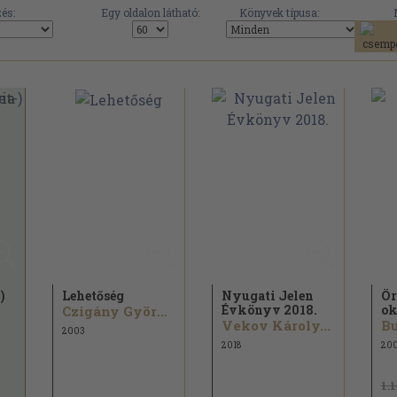
és:
Egy oldalon látható:
Könyvek típusa:
)
Lehetőség
Nyugati Jelen
Ör
Évkönyv 2018.
ok
Czigány György...
Vekov Károly...
Bu
2003
2018
20
1.