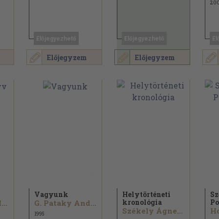
20
Előjegyezhető
Előjegyezhető
El
Előjegyzem
Előjegyzem
Vagyunk
Helytörténeti
Sz
kronológia
Po
Matekovits Mihály
G. Pataky András...
Székely Ágnes...
1995