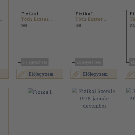
Fizika I.
Fizika I.
Fi
Bakányi Márton...
Tóth Eszter...
Tóth Eszter...
Tó
1991
1995
199
Előjegyezhető
Előjegyezhető
El
Előjegyzem
Előjegyzem