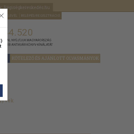
k: Régiségkereskedés.hu
A kosaram
HÍRLEVÉL
BELÉPÉS/REGISZTRÁCIÓ
MÉG
0
5000
Ft
144.520
)
ÁNNYAL NYÚJTJUK MAGYARORSZÁG
t
GYOBB ANTIKVÁR KÖNYV-KÍNÁLATÁT
YOK
KÖTELEZŐ ÉS AJÁNLOTT OLVASMÁNYOK
önyvek