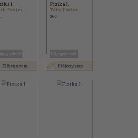
zika I.
Fizika I.
th Eszter...
Tóth Eszter...
2
1986
őjegyezhető
Előjegyezhető
Előjegyzem
Előjegyzem