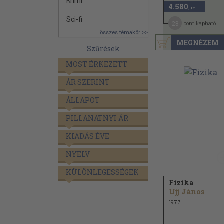
Krimi
4.580
,-Ft
Sci-fi
23
pont kapható
összes témakör >>
MEGNÉZEM
Szűrések
MOST ÉRKEZETT
ÁR SZERINT
ÁLLAPOT
PILLANATNYI ÁR
KIADÁS ÉVE
NYELV
KÜLÖNLEGESSÉGEK
Fizika
Ujj János
1977