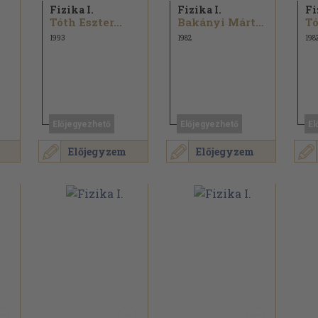
Fizika I.
Fizika I.
Fi
Tóth Eszter...
Bakányi Márton...
Tó
1993
1982
198
Előjegyezhető
Előjegyezhető
El
Előjegyzem
Előjegyzem