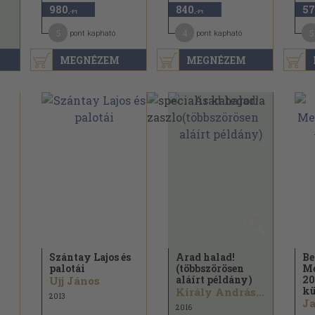
980
840
57
,-Ft
,-Ft
5
4
5
pont kapható
pont kapható
MEGNÉZEM
MEGNÉZEM
Szántay Lajos és
Arad halad!
Be
palotái
(többszörösen
Me
aláírt példány)
20
Ujj János
kü
Király András...
2013
Ja
2016