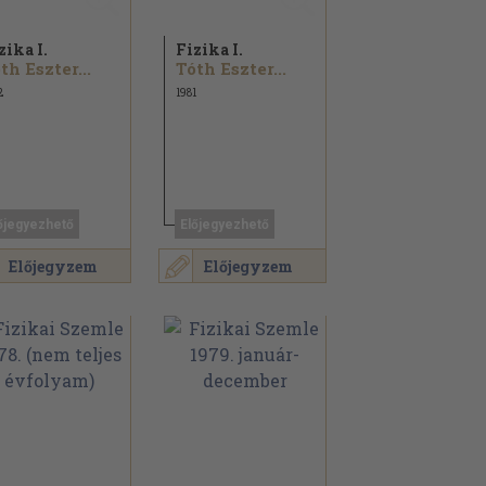
zika I.
Fizika I.
th Eszter...
Tóth Eszter...
2
1981
őjegyezhető
Előjegyezhető
Előjegyzem
Előjegyzem