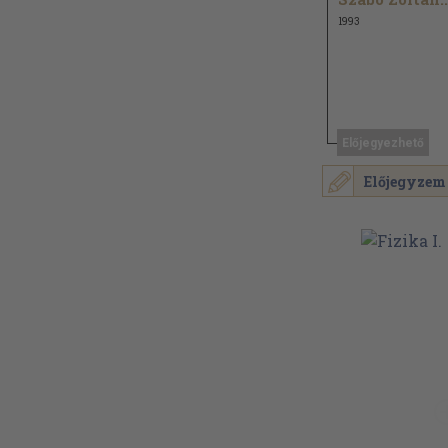
1993
Előjegyezhető
Előjegyzem