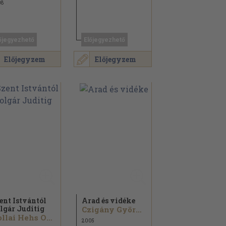
08
őjegyezhető
Előjegyezhető
Előjegyzem
Előjegyzem
ent Istvántól
Arad és vidéke
lgár Juditig
Czigány György...
Hollai Hehs Ottó
2005