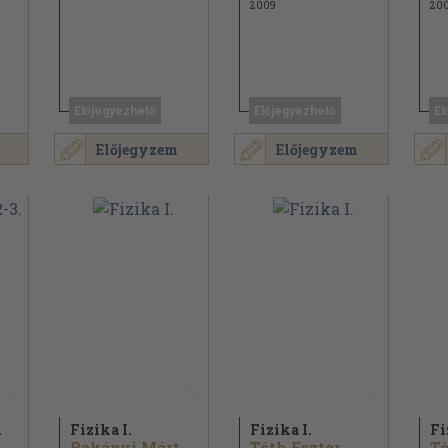
2009
20
Előjegyezhető
Előjegyezhető
El
Előjegyzem
Előjegyzem
.
Fizika I.
Fizika I.
Fi
.
Bakányi Márton...
Tóth Eszter...
Tó