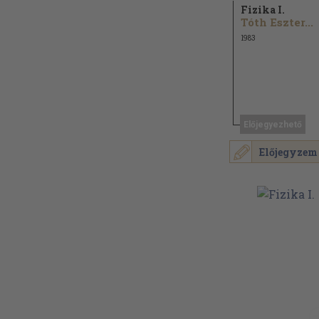
Fizika I.
Tóth Eszter...
1983
Előjegyezhető
Előjegyzem