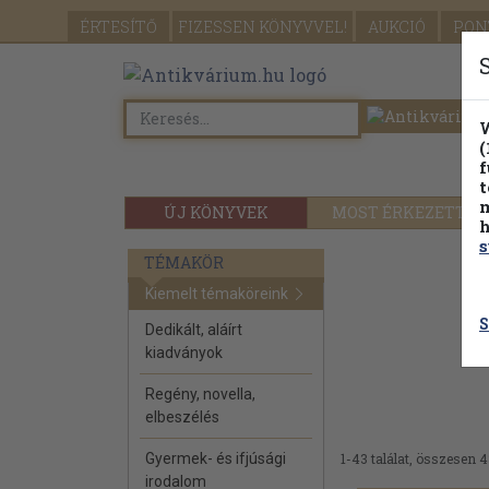
ÉRTESÍTŐ
FIZESSEN
KÖNYVVEL!
AUKCIÓ
PON
W
(
f
t
m
ÚJ KÖNYVEK
MOST ÉRKEZETT
h
s
TÉMAKÖR
Kiemelt témaköreink
S
Dedikált, aláírt
kiadványok
Regény, novella,
elbeszélés
Gyermek- és ifjúsági
1-43 találat, összesen 4
irodalom