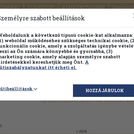
TÁRUHÁZ
ELŐJEGYZÉS
AJÁNDÉKUTALVÁNY
Partnerün
SZÁLLÍTÁS
SEGÍTSÉG
Személyre szabott beállítások
1.
Részletes kereső
Témaköri fa
eboldalunk a következő típusú cookie-kat alkalmazza:
1) weboldal működéséhez szükséges technikai cookie, (2
KIADV
unkcionális cookie, amely a szolgáltatás igénybe vételé
LEGNA
eszi az Ön számára könnyebbé és gyorsabbá, (3)
arketing cookie, amely alapján személyre szabott
PILLANATNYI ÁRAINK
FENNTARTHATÓ OLVASMÁN
irdetésekkel kereshetjük meg Önt.
A
ütiszabályzatunkat itt érheti el.
ütibeállítások
HOZZÁJÁRULOK
Ujj János művei, könyvek, használt k
3.
1 oldal