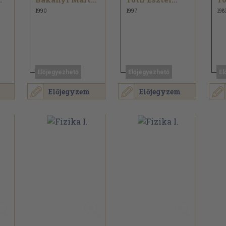
1990
1997
198
Előjegyezhető
Előjegyezhető
El
Előjegyzem
Előjegyzem