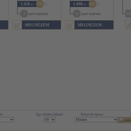
50
60
1.420
1.090
,-Ft
,-Ft
7
5
El
pont kapható
pont kapható
MEGNÉZEM
MEGNÉZEM
és:
Egy oldalon látható:
Könyvek típusa: