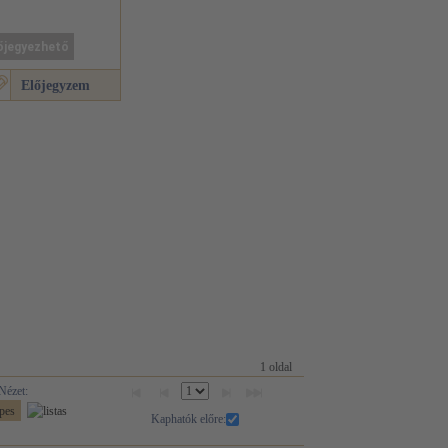
őjegyezhető
Előjegyzem
1 oldal
Nézet:
Kaphatók előre: