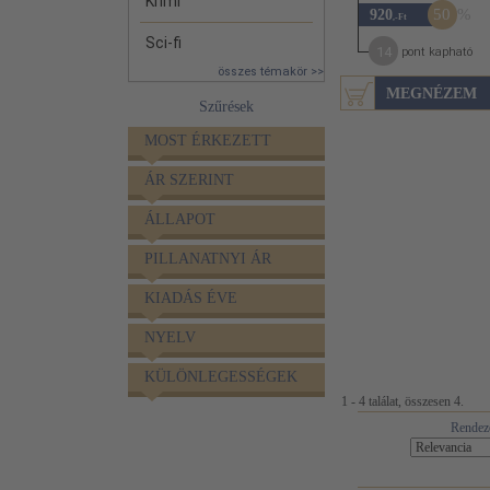
Krimi
50
920
,-Ft
Sci-fi
14
pont kapható
összes témakör >>
MEGNÉZEM
Szűrések
MOST ÉRKEZETT
ÁR SZERINT
ÁLLAPOT
PILLANATNYI ÁR
KIADÁS ÉVE
NYELV
KÜLÖNLEGESSÉGEK
1 - 4 találat, összesen 4.
Rendez