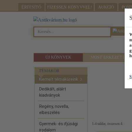
ÉRTESÍTŐ
FIZESSEN
KÖNYVVEL!
AUKCIÓ
PON
S
W
m
a
g
h
ÚJ KÖNYVEK
MOST ÉRKEZETT
TÉMAKÖR
S
Kiemelt témaköreink
Dedikált, aláírt
kiadványok
Regény, novella,
elbeszélés
Gyermek- és ifjúsági
1-4 találat, összesen 4.
irodalom