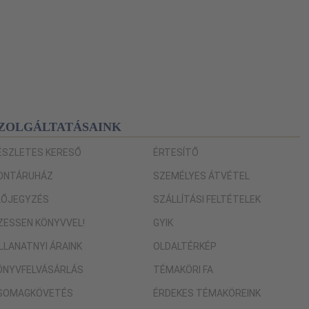
ZOLGÁLTATÁSAINK
ÉSZLETES KERESŐ
ÉRTESÍTŐ
ONTÁRUHÁZ
SZEMÉLYES ÁTVÉTEL
LŐJEGYZÉS
SZÁLLÍTÁSI FELTÉTELEK
IZESSEN KÖNYVVEL!
GYIK
ILLANATNYI ÁRAINK
OLDALTÉRKÉP
ÖNYVFELVÁSÁRLÁS
TÉMAKÖRI FA
SOMAGKÖVETÉS
ÉRDEKES TÉMAKÖREINK