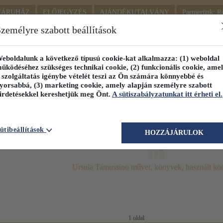
TÁRUHÁZ
ELŐJEGYZÉS
AJÁNDÉKUTALVÁNY
Partnerünk: R
SZÁLLÍTÁS
SEGÍTSÉG
zemélyre szabott beállítások
1.
Részletes kereső
Témaköri fa
eboldalunk a következő típusú cookie-kat alkalmazza: (1) weboldal
űködéséhez szükséges technikai cookie, (2) funkcionális cookie, ame
KIADV
LEGNA
 szolgáltatás igénybe vételét teszi az Ön számára könnyebbé és
yorsabbá, (3) marketing cookie, amely alapján személyre szabott
irdetésekkel kereshetjük meg Önt.
A sütiszabályzatunkat itt érheti el.
PILLANATNYI ÁRAINK
FENNTARTHATÓ OLVASMÁN
ütibeállítások
HOZZÁJÁRULOK
Ursula Tamussino művei, könyvek, használt k
1 oldal