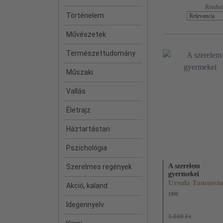
Rendez
Történelem
Művészetek
Természettudomány
Műszaki
Vallás
Életrajz
Háztartástan
Pszichológia
A szerelem
Szerelmes regények
gyermekei
Ursula Tamussi
Akció, kaland
1996
Idegennyelv
1.840 Ft