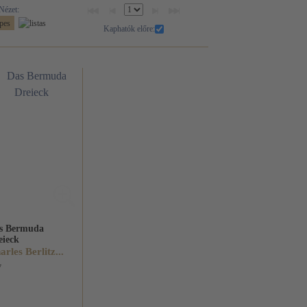
Nézet:
Kaphatók előre:
s Bermuda
eieck
arles Berlitz...
7