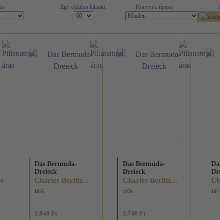
és:
Egy oldalon látható:
Könyvek típusa:
Das Bermuda-
Das Bermuda-
Da
Dreieck
Dreieck
Dr
no
Charles Berlitz...
Charles Berlitz...
Ch
1975
1978
197
2.840 Ft
2.740 Ft