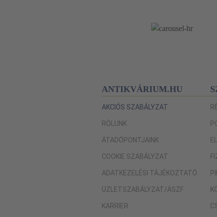
ANTIKVÁRIUM.HU
S
AKCIÓS SZABÁLYZAT
R
RÓLUNK
P
ÁTADÓPONTJAINK
E
COOKIE SZABÁLYZAT
F
ADATKEZELÉSI TÁJÉKOZTATÓ
P
ÜZLETSZABÁLYZAT/ÁSZF
K
KARRIER
C