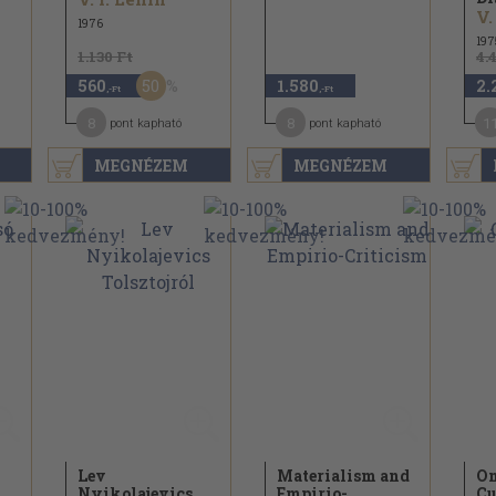
V.
1976
197
1.130 Ft
4.
50
560
1.580
2.
,-Ft
,-Ft
8
8
1
pont kapható
pont kapható
MEGNÉZEM
MEGNÉZEM
Lev
Materialism and
On
Nyikolajevics
Empirio-
Cu