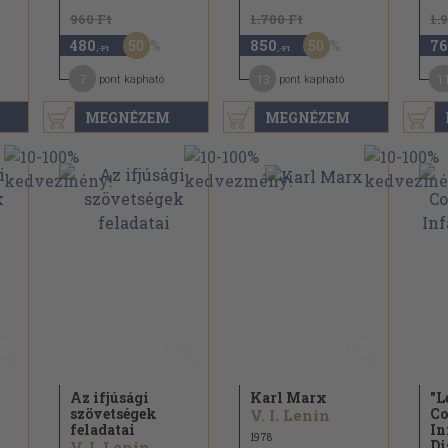
960 Ft
1.700 Ft
1.
50
50
480
850
76
,-Ft
,-Ft
7
13
1
pont kapható
pont kapható
MEGNÉZEM
MEGNÉZEM
Az ifjúsági
Karl Marx
"L
szövetségek
Co
V. I. Lenin
feladatai
In
1978
Di
V. I. Lenin