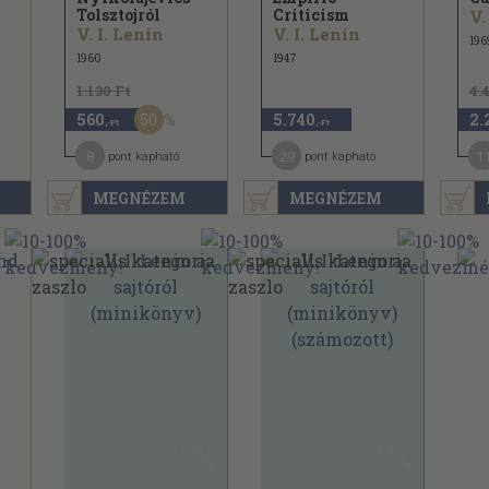
Tolsztojról
Criticism
V.
V. I. Lenin
V. I. Lenin
196
1960
1947
1.130 Ft
4.
50
560
5.740
2.
,-Ft
,-Ft
8
29
1
pont kapható
pont kapható
MEGNÉZEM
MEGNÉZEM