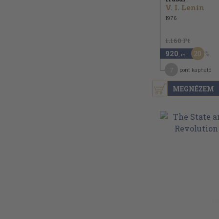
V. I. Lenin
1976
1.160 Ft
20
920
,-Ft
7
pont kapható
MEGNÉZEM