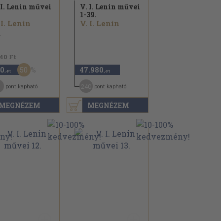
 I. Lenin művei
V. I. Lenin művei
1-39.
 I. Lenin
V. I. Lenin
1
140 Ft
50
0
47.980
,-Ft
,-Ft
240
pont kapható
pont kapható
MEGNÉZEM
MEGNÉZEM