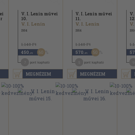
ei
V. I. Lenin művei
V. I. Lenin művei
V.
r
10.
11.
12
V. I. Lenin
V. I. Lenin
V.
1954
1954
195
1.140 Ft
1.140 Ft
1.
60
50
450
570
57
,-Ft
,-Ft
7
5
9
pont kapható
pont kapható
MEGNÉZEM
MEGNÉZEM