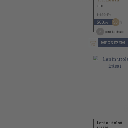
1960
1.130 Ft
50
560
,-Ft
5
pont kapható
MEGNÉZEM
Lenin utolsó
írásai