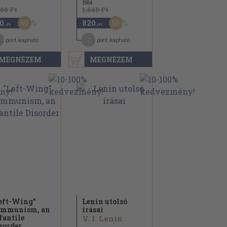
1984
900 Ft
1.640 Ft
60
50
0
820
,-Ft
,-Ft
1
7
pont kapható
pont kapható
MEGNÉZEM
MEGNÉZEM
eft-Wing"
Lenin utolsó
mmunism, an
írásai
fantile
V. I. Lenin
sorder