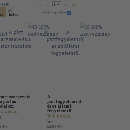
Nézet:
Kaphatók előre:
párt szervezete
A
 a pártos
pártfegyelemről
odalom
és az állami
fegyelemről
 I. Lenin
V. I. Lenin
9
1979
0 Ft
1.180 Ft