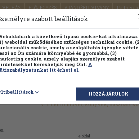
TÁRUHÁZ
ELŐJEGYZÉS
AJÁNDÉKUTALVÁNY
Partnerün
SZÁLLÍTÁS
SEGÍTSÉG
Személyre szabott beállítások
Részletes kereső
Témaköri fa
eboldalunk a következő típusú cookie-kat alkalmazza:
1) weboldal működéséhez szükséges technikai cookie, (2
Vál
unkcionális cookie, amely a szolgáltatás igénybe vételé
eszi az Ön számára könnyebbé és gyorsabbá, (3)
arketing cookie, amely alapján személyre szabott
PILLANATNYI ÁRAINK
FENNTARTHATÓ OLVASMÁN
irdetésekkel kereshetjük meg Önt.
A
ütiszabályzatunkat itt érheti el.
ütibeállítások
HOZZÁJÁRULOK
V. I. Lenin művei, könyvek, használt k
08.
4 oldal