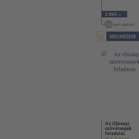
2.840
,-Ft
14
pont kapható
MEGNÉZEM
Az ifjúsági
szövetségek
feladatai
V. I. Lenin