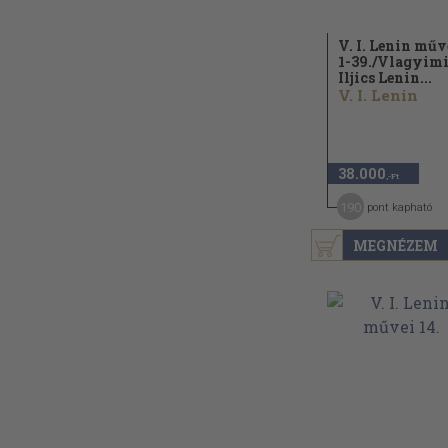
V. I. Lenin műv
1-39./
Vlagyimi
Iljics Lenin...
V. I. Lenin
38.000
,-Ft
190
pont kapható
MEGNÉZEM