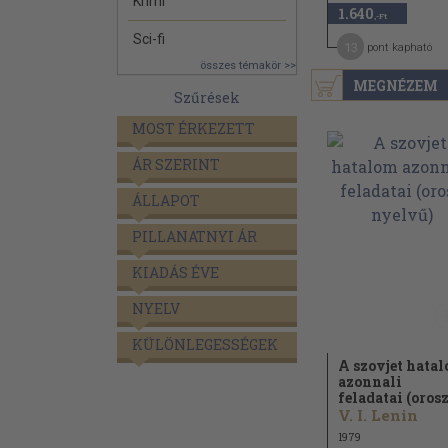
Krimi
1.640
,-Ft
Sci-fi
13
pont kapható
összes témakör >>
MEGNÉZEM
Szűrések
MOST ÉRKEZETT
ÁR SZERINT
ÁLLAPOT
PILLANATNYI ÁR
KIADÁS ÉVE
NYELV
KÜLÖNLEGESSÉGEK
A szovjet hata
azonnali
feladatai (orosz
V. I. Lenin
1979