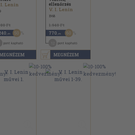
ellenőrzés
 I. Lenin
V. I. Lenin
9
1968
480 Ft
1.940 Ft
50
60
240
770
,-Ft
,-Ft
1
12
pont kapható
pont kapható
MEGNÉZEM
MEGNÉZEM