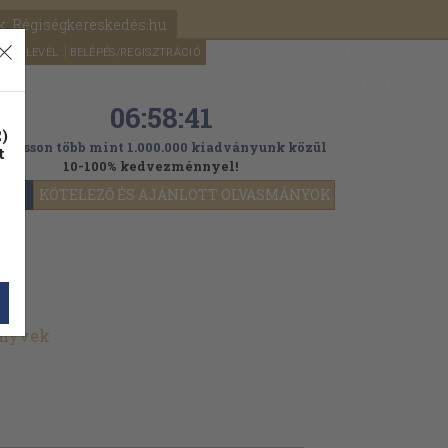
k: Régiségkereskedés.hu
A kosaram
HÍRLEVÉL
BELÉPÉS/REGISZTRÁCIÓ
MÉG
0
5000
Ft
06:58:40
)
ogasson több mint 1.000.000 kiadványunk közül
t
10-100% kedvezménnyel!
YOK
KÖTELEZŐ ÉS AJÁNLOTT OLVASMÁNYOK
önyvek