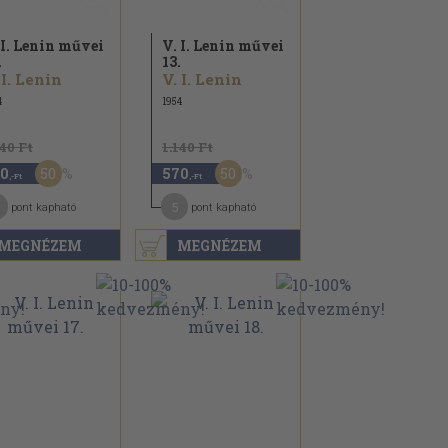
 I. Lenin művei
V. I. Lenin művei
.
13.
 I. Lenin
V. I. Lenin
4
1954
140 Ft
1.140 Ft
50
50
0
570
,-Ft
,-Ft
5
pont kapható
pont kapható
MEGNÉZEM
MEGNÉZEM