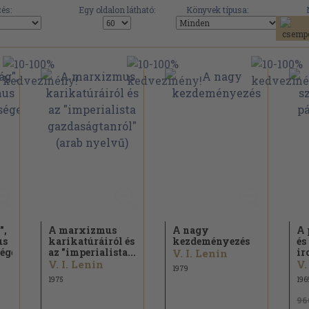
és:
Egy oldalon látható:
Könyvek típusa:
",
A marxizmus
A nagy
A 
us
karikatúráiról és
kezdeményezés
és
ége
az "imperialista...
ir
V. I. Lenin
V. I. Lenin
V.
1979
1975
196
96