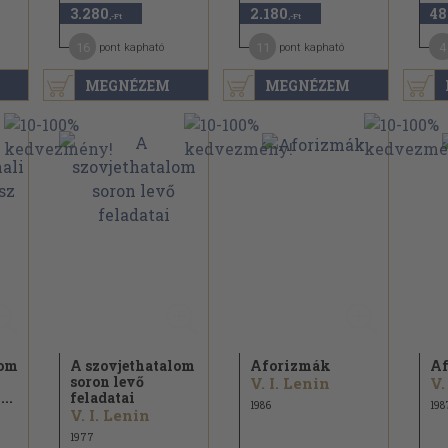
3.280
2.180
48
,-Ft
,-Ft
16
11
4
pont kapható
pont kapható
MEGNÉZEM
MEGNÉZEM
lom
A szovjethatalom
Aforizmák
Af
soron levő
V. I. Lenin
V.
...
feladatai
1986
198
V. I. Lenin
1977