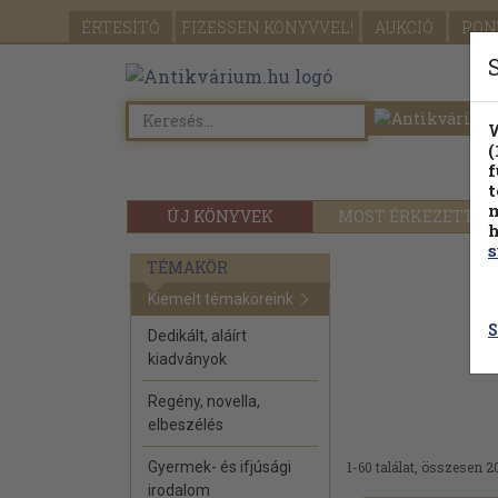
ÉRTESÍTŐ
FIZESSEN
KÖNYVVEL!
AUKCIÓ
PON
W
(
f
t
m
ÚJ KÖNYVEK
MOST ÉRKEZETT
h
s
TÉMAKÖR
Kiemelt témaköreink
S
Dedikált, aláírt
kiadványok
Regény, novella,
elbeszélés
Gyermek- és ifjúsági
1-60 találat, összesen 2
irodalom