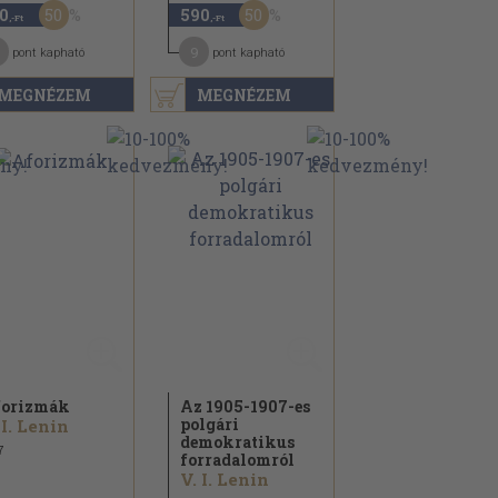
50
50
0
590
,-Ft
,-Ft
9
pont kapható
pont kapható
MEGNÉZEM
MEGNÉZEM
orizmák
Az 1905-1907-es
polgári
 I. Lenin
demokratikus
7
forradalomról
V. I. Lenin