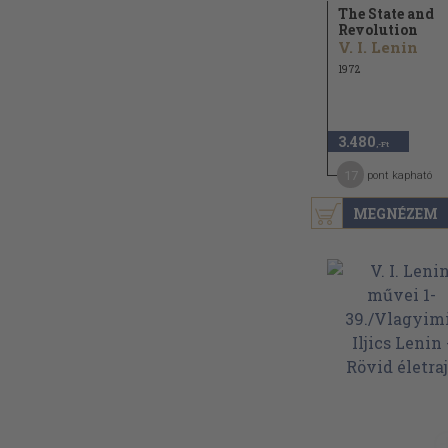
The State and
Revolution
V. I. Lenin
1972
3.480
,-Ft
17
pont kapható
MEGNÉZEM