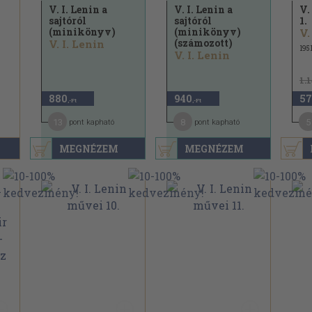
V. I. Lenin a
V. I. Lenin a
V.
sajtóról
sajtóról
1.
(minikönyv)
(minikönyv)
V.
(számozott)
V. I. Lenin
195
V. I. Lenin
1.
880
940
57
,-Ft
,-Ft
13
8
5
pont kapható
pont kapható
MEGNÉZEM
MEGNÉZEM