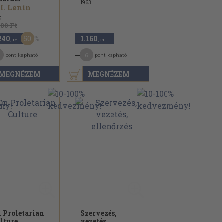
1963
 I. Lenin
5
480 Ft
50
240
1.160
,-Ft
,-Ft
1
6
pont kapható
pont kapható
MEGNÉZEM
MEGNÉZEM
 Proletarian
Szervezés,
lture
vezetés,