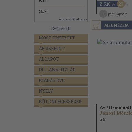
Krimi
20
2.510
,-Ft
Sci-fi
13
pont kapható
összes témakör >>
MEGNÉZEM
Szűrések
MOST ÉRKEZETT
ÁR SZERINT
ÁLLAPOT
PILLANATNYI ÁR
KIADÁS ÉVE
NYELV
KÜLÖNLEGESSÉGEK
Az államalapít
1988