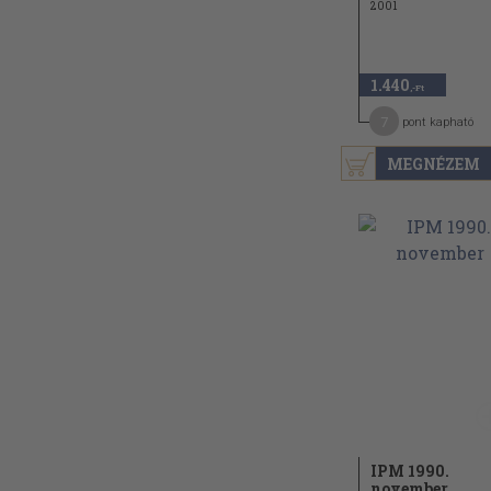
2001
1.440
,-Ft
7
pont kapható
MEGNÉZEM
IPM 1990.
november