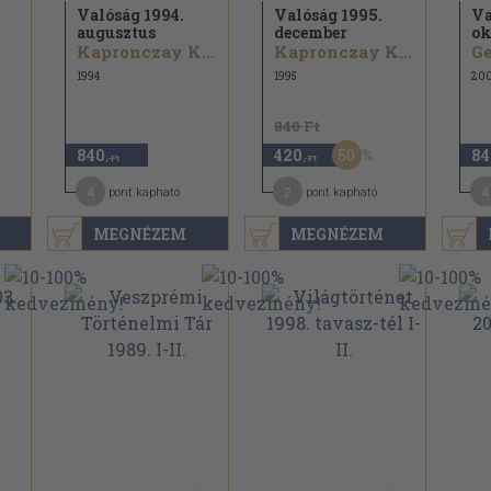
Valóság 1994.
Valóság 1995.
Va
augusztus
december
ok
Kapronczay Károly...
Kapronczay Károly...
Ge
1994
1995
20
840 Ft
50
840
420
84
,-Ft
,-Ft
4
2
4
pont kapható
pont kapható
MEGNÉZEM
MEGNÉZEM