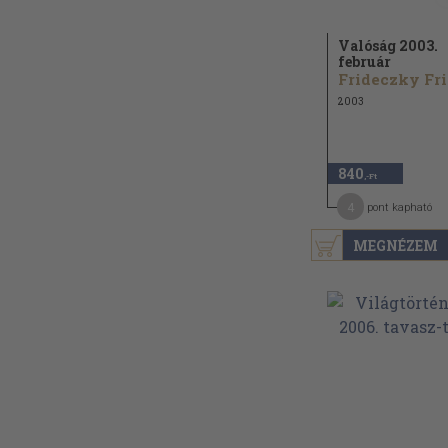
Valóság 2003.
február
F
2003
840
,-Ft
4
pont kapható
MEGNÉZEM