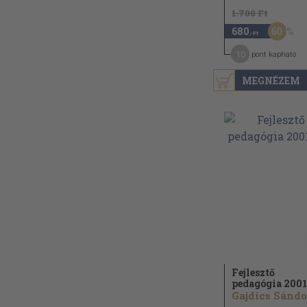
1.700 Ft
60
680
,-Ft
10
pont kapható
MEGNÉZEM
Fejlesztő
pedagógia 2001
Gajdics Sándor