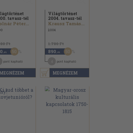
lágtörténet
Világtörténet
00. tavasz-tél
2004. tavasz-tél
lnár Péter...
Krausz Tamás...
00
2004
780 Ft
1.780 Ft
50
50
0
890
,-Ft
,-Ft
4
pont kapható
pont kapható
MEGNÉZEM
MEGNÉZEM