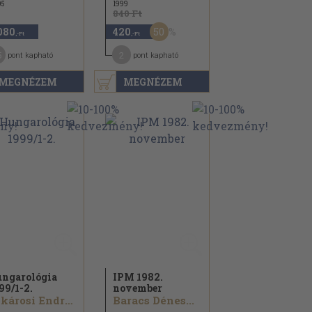
05
1999
840 Ft
50
080
420
,-Ft
,-Ft
5
2
pont kapható
pont kapható
MEGNÉZEM
MEGNÉZEM
ngarológia
IPM 1982.
99/
1-2.
november
Szkárosi Endre...
Baracs Dénes...