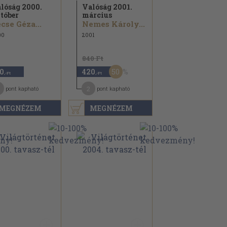
lóság 2000.
Valóság 2001.
tóber
március
cse Géza...
Nemes Károly...
00
2001
840 Ft
50
0
420
,-Ft
,-Ft
2
pont kapható
pont kapható
MEGNÉZEM
MEGNÉZEM