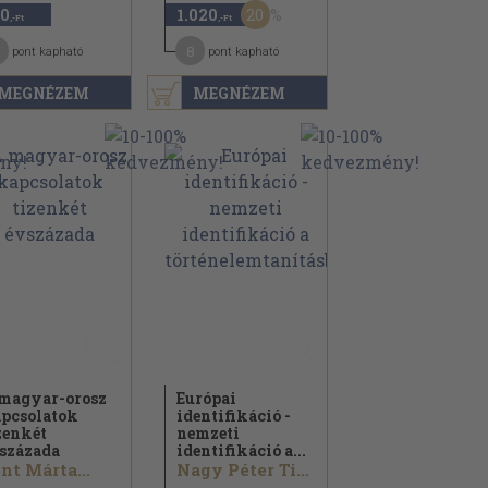
20
0
1.020
,-Ft
,-Ft
8
pont kapható
pont kapható
MEGNÉZEM
MEGNÉZEM
magyar-orosz
Európai
pcsolatok
identifikáció -
zenkét
nemzeti
százada
identifikáció a...
nt Márta...
Nagy Péter Tibor...