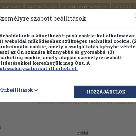
TÁRUHÁZ
ELŐJEGYZÉS
AJÁNDÉKUTALVÁNY
Partnerün
SZÁLLÍTÁS
SEGÍTSÉG
Személyre szabott beállítások
Részletes kereső
Témaköri fa
eboldalunk a következő típusú cookie-kat alkalmazza:
1) weboldal működéséhez szükséges technikai cookie, (2
Vál
unkcionális cookie, amely a szolgáltatás igénybe vételé
eszi az Ön számára könnyebbé és gyorsabbá, (3)
arketing cookie, amely alapján személyre szabott
PILLANATNYI ÁRAINK
FENNTARTHATÓ OLVASMÁN
irdetésekkel kereshetjük meg Önt.
A
ütiszabályzatunkat itt érheti el.
ütibeállítások
HOZZÁJÁRULOK
V. Molnár László művei, könyvek, használ
9.
2 oldal