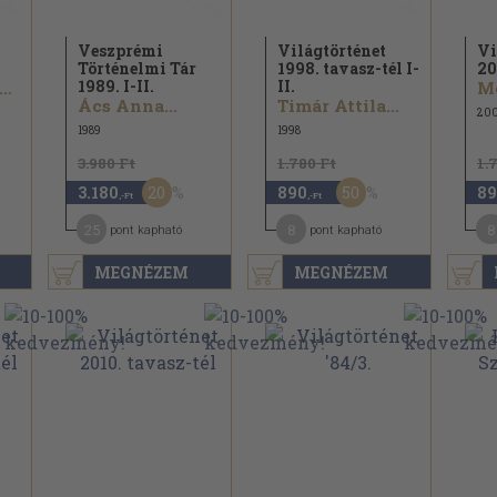
Veszprémi
Világtörténet
Vi
Történelmi Tár
1998. tavasz-tél I-
20
1989. I-II.
II.
rideczky Frigyes...
Mo
Ács Anna...
Timár Attila...
20
1989
1998
3.980 Ft
1.780 Ft
1.
20
50
3.180
890
89
,-Ft
,-Ft
25
8
8
pont kapható
pont kapható
MEGNÉZEM
MEGNÉZEM