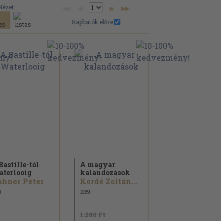
Nézet:
Kaphatók előre:
Bastille-tól
A magyar
terlooig
kalandozások
hner Péter
Kordé Zoltán...
9
1989
1.280 Ft