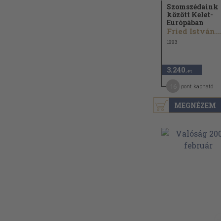
Szomszédaink
között Kelet-
Európában
Fried István...
1993
3.240
,-Ft
16
pont kapható
MEGNÉZEM