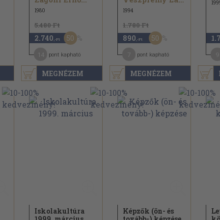
199
1980
1994
5.480 Ft
1.780 Ft
50
50
2.740
890
1.
,-Ft
,-Ft
14
7
9
pont kapható
pont kapható
MEGNÉZEM
MEGNÉZEM
Iskolakultúra
Képzők (ön- és
Le
1999. március
tovább-) képzése
kö