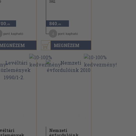
9
1982
700
840
,-Ft
,-Ft
4
pont kapható
pont kapható
MEGNÉZEM
MEGNÉZEM
véltári
Nemzeti
zlemények
évfordulóink