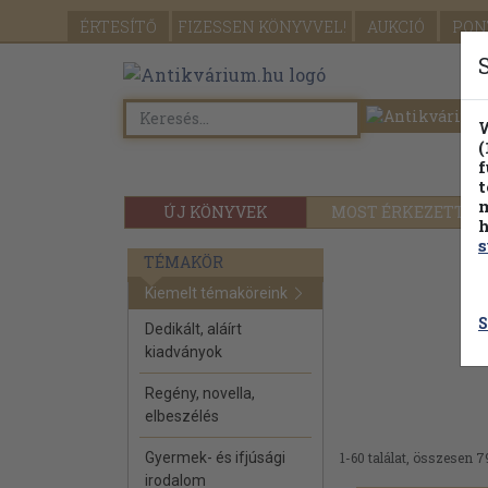
ÉRTESÍTŐ
FIZESSEN
KÖNYVVEL!
AUKCIÓ
PON
W
(
f
t
m
ÚJ KÖNYVEK
MOST ÉRKEZETT
h
s
TÉMAKÖR
Kiemelt témaköreink
S
Dedikált, aláírt
kiadványok
Regény, novella,
elbeszélés
Gyermek- és ifjúsági
1-60 találat, összesen 7
irodalom