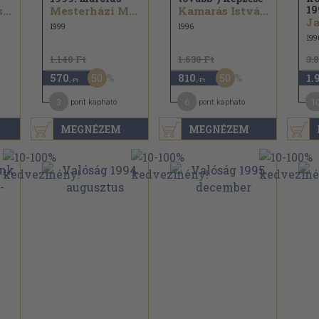
19
Konrad Sutarski...
Mesterházi Márton...
Kamarás István...
1999
1996
199
1.140 Ft
1.630 Ft
3.
50
50
570
810
1.
,-Ft
,-Ft
3
6
1
pont kapható
pont kapható
MEGNÉZEM
MEGNÉZEM