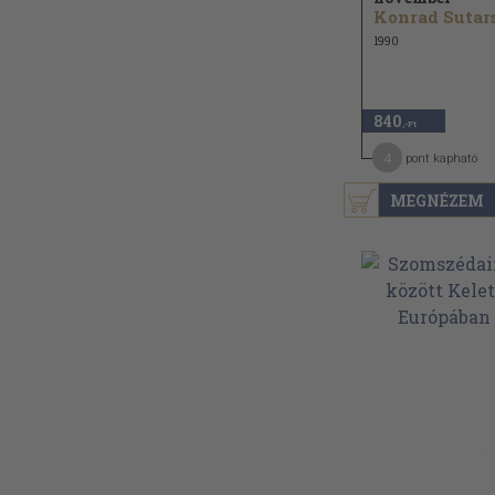
1990
840
,-Ft
4
pont kapható
MEGNÉZEM