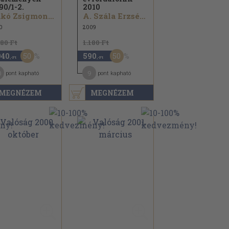
90/
1-2.
2010
Jakó Zsigmond...
A. Szála Erzsébet...
0
2009
880 Ft
1.180 Ft
50
50
940
590
,-Ft
,-Ft
0
9
pont kapható
pont kapható
MEGNÉZEM
MEGNÉZEM