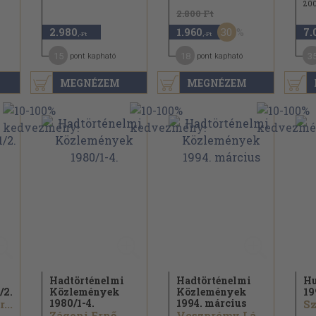
20
2.800 Ft
30
2.980
1.960
7.
,-Ft
,-Ft
15
18
3
pont kapható
pont kapható
MEGNÉZEM
MEGNÉZEM
Hadtörténelmi
Hadtörténelmi
Hu
/
2.
Közlemények
Közlemények
19
1980/
1-4.
1994. március
...
Zágoni Ernő...
Veszprémy László...