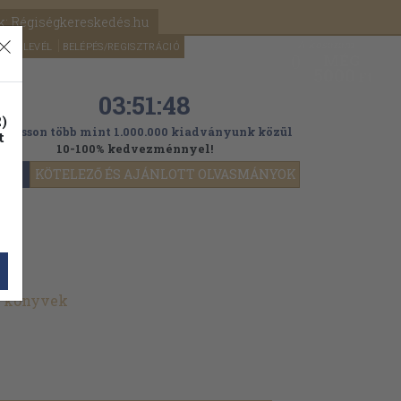
k: Régiségkereskedés.hu
A kosaram
HÍRLEVÉL
BELÉPÉS/REGISZTRÁCIÓ
MÉG
0
5000
Ft
03:51:46
)
ogasson több mint 1.000.000 kiadványunk közül
t
10-100% kedvezménnyel!
YOK
KÖTELEZŐ ÉS AJÁNLOTT OLVASMÁNYOK
t könyvek