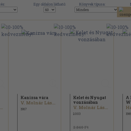
és:
Egy oldalon látható:
Könyvek típusa:
Kanizsa vára
Kelet és Nyugat
A 
vonzásában
Wa
V. Molnár László
 Molnár László
V. Molnár László
Ha
1987
2003
198
2.840 Ft