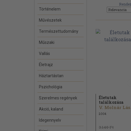
Rendez
Történelem
Művészetek
Természettudomány
Műszaki
Vallás
Életrajz
Háztartástan
Pszichológia
Életutak
Szerelmes regények
találkozása
V.
Akció, kaland
2004
Idegennyelv
3.140 Ft