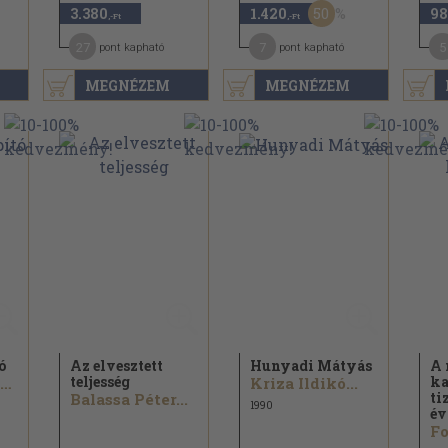
50
3.380
1.420
98
,-Ft
,-Ft
27
7
5
pont kapható
pont kapható
MEGNÉZEM
MEGNÉZEM
ó
Az elvesztett
Hunyadi Mátyás
A 
teljesség
ka
Jánosi Mónika...
Kriza Ildikó...
ti
Balassa Péter...
1990
év
Fo