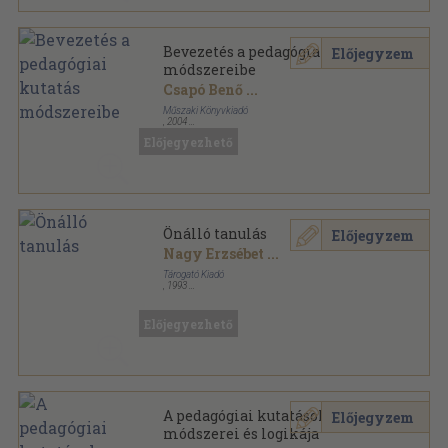
Bevezetés a pedagógiai kutatás
Előjegyzem
módszereibe
Csapó Benő
...
Műszaki Könyvkiadó
,
2004
Fűzött kemény papírkötés
,
540
oldal
Előjegyezhető
Pedagógus Könyvek sorozat
Önálló tanulás
Előjegyzem
Nagy Erzsébet
...
Tárogató Kiadó
,
1993
Tűzött kötés
,
56
oldal
Előjegyezhető
A pedagógiai kutatások
Előjegyzem
módszerei és logikája