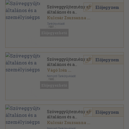
Szöveggyűjtemény az
Előjegyzem
általános és a
személyiségpszichológiához
Kulcsár Zsuzsanna
...
Tankönyvkiadó
,
1991
Ragasztott papírkötés
,
436
oldal
Előjegyezhető
Szöveggyűjtemény az
Előjegyzem
általános és a
személyiségpszichológiához
Vágó Irén
...
Nemzeti Tankönyvkiadó
,
1995
Ragasztott papírkötés
,
436
oldal
Előjegyezhető
Szöveggyűjtemény az
Előjegyzem
általános és a
személyiségpszichológiához
Kulcsár Zsuzsanna
...
Nemzeti Tankönyvkiadó