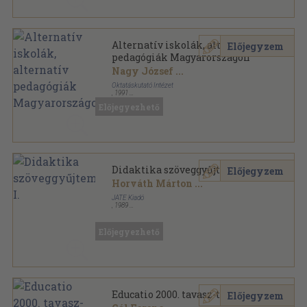
Alternatív iskolák, alternatív
Előjegyzem
pedagógiák Magyarországon
Nagy József
...
Oktatáskutató Intézet
,
1991
Tűzött kötés
,
79
oldal
Előjegyezhető
Kutatás közben sorozat
Didaktika szöveggyűjtemény I.
Előjegyzem
Horváth Márton
...
JATE Kiadó
,
1989
Ragasztott papírkötés
,
292
oldal
Előjegyezhető
Educatio 2000. tavasz-tél
Előjegyzem