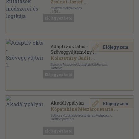
Zsolnai József
...
Nemzeti Tankönyvkiadó
,
1993
Ragasztott papírkötés
,
195
oldal
Előjegyezhető
Adaptív oktatás -
Előjegyzem
Szöveggyűjtemény 1.
Kolozsváry Judit
...
Educatio Társadalmi Szolgáltató Közhasznú
Társaság
,
2008
Ragasztott papírkötés
,
219
oldal
Előjegyezhető
Padtárs sorozat
Akadálypályán
Előjegyzem
Kőpatakiné Mészáros Mária
...
SuliNova Közoktatás-fejlesztési és Pedagógus-
továbbképzési Kht.
,
2007
Fűzött kemény papírkötés
,
343
oldal
Akadály nélkül sorozat
Előjegyezhető