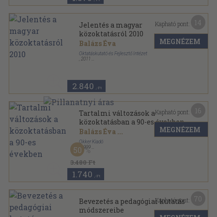
14
Kapható pont:
Jelentés a magyar
közoktatásról 2010
MEGNÉZEM
Balázs Éva
Oktatáskutató és Fejlesztő Intézet
,
2011
Ragasztott papírkötés
,
591
oldal
Jelentés a magyar közoktatásról sorozat
2.840
,-Ft
16
Kapható pont:
Tartalmi változások a
közoktatásban a 90-es években
MEGNÉZEM
Balázs Éva
...
Okker Kiadó
,
1999
50
Ragasztott papírkötés
,
356
oldal
3.480 Ft
1.740
,-Ft
70
Kapható pont:
Bevezetés a pedagógiai kutatás
módszereibe