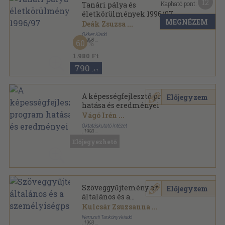
12
Kapható pont:
Tanári pálya és
életkörülmények 1996/97
MEGNÉZEM
Deák Zsuzsa
...
Okker Kiadó
,
1998
60
Ragasztott papírkötés
,
363
oldal
1.980 Ft
790
,-Ft
A képességfejlesztő program
Előjegyzem
hatása és eredményei
Vágó Irén
...
Oktatáskutató Intézet
,
1990
Ragasztott papírkötés
,
384
oldal
Előjegyezhető
A képességfejlesztéstől a személyiségfejlesztésig
sorozat
Szöveggyűjtemény az
Előjegyzem
általános és a
személyiségpszichológiához
Kulcsár Zsuzsanna
...
Nemzeti Tankönyvkiadó
,
1993