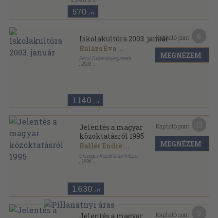
570
,-Ft
6
Kapható pont:
Iskolakultúra 2003. január
Balázs Éva
...
MEGNÉZEM
Pécsi Tudományegyetem
,
2003
Ragasztott papírkötés
,
120
oldal
Iskolakultúra sorozat
1.140
,-Ft
13
Kapható pont:
Jelentés a magyar
közoktatásról 1995
MEGNÉZEM
Ballér Endre
...
Országos Közoktatási Intézet
,
1996
Ragasztott papírkötés
,
294
oldal
Jelentés a magyar közoktatásról sorozat
1.630
,-Ft
9
Kapható pont:
Jelentés a magyar