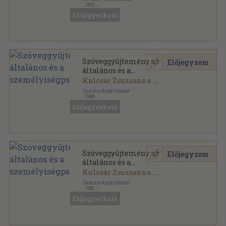
,
1993
Ragasztott papírkötés
,
436
oldal
Előjegyezhető
Szöveggyűjtemény az
Előjegyzem
általános és a
személyiségpszichológiához
Kulcsár Zsuzsanna
...
Tankönyvkiadó Vállalat
,
1988
Ragasztott papírkötés
,
436
oldal
Előjegyezhető
Szöveggyűjtemény az
Előjegyzem
általános és a
személyiségpszichológiához
Kulcsár Zsuzsanna
...
Tankönyvkiadó Vállalat
,
1983
Ragasztott papírkötés
,
436
oldal
Előjegyezhető