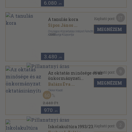
6.080
,-Ft
17
Kapható pont:
A tanulás kora
Sipos János
...
MEGNÉZEM
Országos Közoktatási Intézet Felnőttoktatási és
Kisebbségi Központja
,
2003
Ragasztott papírkötés
,
247
oldal
Felnőttoktatási Akadémia sorozat
3.480
,-Ft
9
Kapható pont:
Az oktatás minősége és az
önkormányzati
MEGNÉZEM
oktatásirányítás
Balázs Éva
...
Okker Kiadó
60
Ragasztott papírkötés
,
364
oldal
2.440 Ft
970
,-Ft
2
Kapható pont:
Iskolakultúra 1993/23.