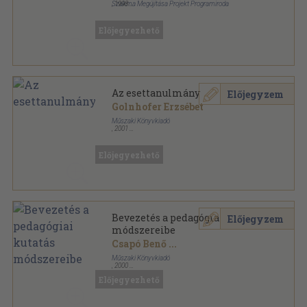
Szakma Megújítása Projekt Programiroda
,
1998
Ragasztott papírkötés
,
136
oldal
Iskolakultúra sorozat
Előjegyezhető
Az esettanulmány
Előjegyzem
Golnhofer Erzsébet
Műszaki Könyvkiadó
,
2001
Fűzött kemény papírkötés
,
107
oldal
Kutatás-módszertani kiskönyvtár-Pedagógus
könyvek sorozat
Előjegyezhető
Bevezetés a pedagógiai kutatás
Előjegyzem
módszereibe
Csapó Benő
...
Műszaki Könyvkiadó
,
2000
Fűzött kemény papírkötés
,
540
oldal
Előjegyezhető
Pedagógus Könyvek sorozat