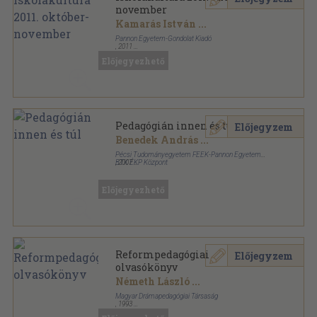
november
Kamarás István
...
Pannon Egyetem-Gondolat Kiadó
,
2011
Ragasztott papírkötés
,
184
oldal
Előjegyezhető
Iskolakultúra sorozat
Pedagógián innen és túl
Előjegyzem
Benedek András
...
Pécsi Tudományegyetem FEEK-Pannon Egyetem
BTK ÉKP Központ
,
2007
Fűzött kemény papírkötés
,
951
oldal
Előjegyezhető
Reformpedagógiai
Előjegyzem
olvasókönyv
Németh László
...
Magyar Drámapedagógiai Társaság
,
1993
Ragasztott papírkötés
,
220
oldal