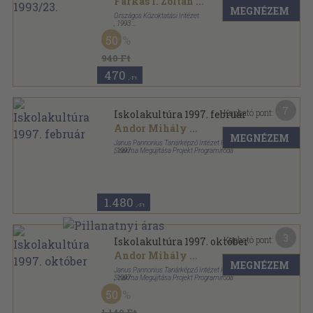
Farkas I. Zoltán
...
MEGNÉZEM
Országos Közoktatási Intézet
,
1993
Ragasztott papírkötés
,
96
oldal
50
Iskolakultúra sorozat
940 Ft
470
,-Ft
7
Kapható pont:
Iskolakultúra 1997. február
Andor Mihály
...
MEGNÉZEM
Janus Pannonius Tanárképző Intézet Pedagógus
Szakma Megújítása Projekt Programiroda
,
1997
Ragasztott papírkötés
,
128
oldal
Iskolakultúra sorozat
1.480
,-Ft
3
Kapható pont:
Iskolakultúra 1997. október
Andor Mihály
...
MEGNÉZEM
Janus Pannonius Tanárképző Intézet Pedagógus
Szakma Megújítása Projekt Programiroda
,
1997
Ragasztott papírkötés
,
128
oldal
50
Iskolakultúra sorozat
1.140 Ft