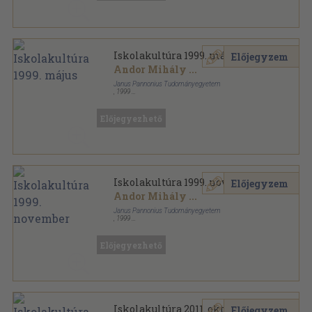
Iskolakultúra 1999. május
Előjegyzem
Andor Mihály
...
Janus Pannonius Tudományegyetem
,
1999
Ragasztott papírkötés
,
128
oldal
Iskolakultúra sorozat
Előjegyezhető
Iskolakultúra 1999. november
Előjegyzem
Andor Mihály
...
Janus Pannonius Tudományegyetem
,
1999
Ragasztott papírkötés
,
120
oldal
Iskolakultúra sorozat
Előjegyezhető
Iskolakultúra 2011. október-
Előjegyzem