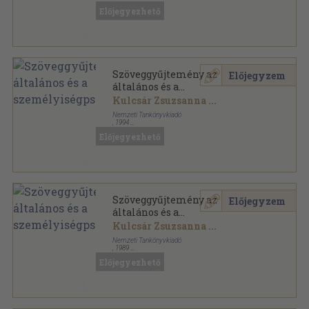
Ragasztott papírkötés
,
436
oldal
Előjegyezhető
Szöveggyűjtemény az
Előjegyzem
általános és a
személyiségpszichológiához
Kulcsár Zsuzsanna
...
Nemzeti Tankönyvkiadó
,
1994
Ragasztott papírkötés
,
436
oldal
Előjegyezhető
Szöveggyűjtemény az
Előjegyzem
általános és a
személyiségpszichológiához
Kulcsár Zsuzsanna
...
Nemzeti Tankönyvkiadó
,
1989
Ragasztott papírkötés
,
436
oldal
Előjegyezhető