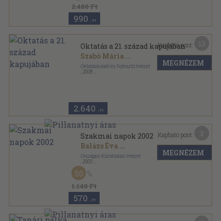
2.480 Ft
990
,-Ft
13
Kapható pont:
Oktatás a 21. század kapujában
Szabó Mária
...
MEGNÉZEM
Oktatáskutató és Fejlesztő Intézet
,
2008
Ragasztott papírkötés
,
160
oldal
2.640
,-Ft
3
Kapható pont:
Szakmai napok 2002
Balázs Éva
...
MEGNÉZEM
Országos Közoktatási Intézet
,
2003
Ragasztott papírkötés
,
147
oldal
50
Szakmai napok sorozat
1.140 Ft
570
,-Ft