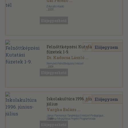
Gál Ferenc
...
Educatio Kiadó
,
2000
Ragasztott papírkötés
,
864
oldal
Educatio sorozat
Előjegyezhető
Felnőttképzési Kutatási
Előjegyzem
füzetek 1-9.
Dr. Kadocsa László
...
Nemzeti Felnőttképzési Intézet
,
2006
Ragasztott papírkötés
,
1197
oldal
Előjegyezhető
Felnőttképzési Kutatási Füzetek sorozat
Iskolakultúra 1996. június-
Előjegyzem
július
Vargha Balázs
...
Janus Pannonius Tanárképző Intézet Pedagógus
Szakma Megújítása Projekt Programiroda
,
1996
Ragasztott papírkötés
,
207
oldal
Előjegyezhető
Iskolakultúra sorozat