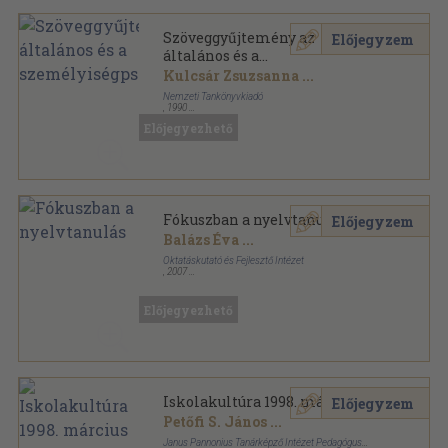
Szöveggyűjtemény az
Előjegyzem
általános és a
személyiségpszichológiához
Kulcsár Zsuzsanna
...
Nemzeti Tankönyvkiadó
,
1990
Ragasztott papírkötés
,
436
oldal
Előjegyezhető
Fókuszban a nyelvtanulás
Előjegyzem
Balázs Éva
...
Oktatáskutató és Fejlesztő Intézet
,
2007
Ragasztott papírkötés
,
179
oldal
Tények és érvek sorozat
Előjegyezhető
Iskolakultúra 1998. március
Előjegyzem
Petőfi S. János
...
Janus Pannonius Tanárképző Intézet Pedagógus