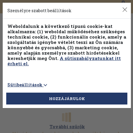
0
Toggle
Főmenü
Könyveink
navigation
Személyre szabott beállítások
Weboldalunk a következő típusú cookie-kat
alkalmazza: (1) weboldal működéséhez szükséges
technikai cookie, (2) funkcionális cookie, amely a
szolgáltatás igénybe vételét teszi az Ön számára
könnyebbé és gyorsabbá, (3) marketing cookie,
amely alapján személyre szabott hirdetésekkel
kereshetjük meg Önt.
A sütiszabályzatunkat itt
érheti el.
Sütibeállítások
HOZZÁJÁRULOK
További szűrők