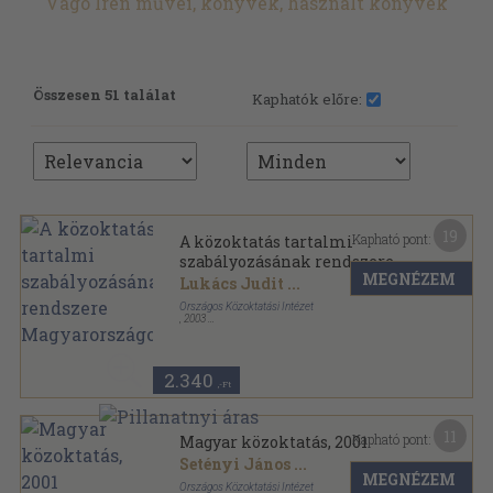
Vágó Irén művei, könyvek, használt könyvek
Összesen 51 találat
Kaphatók előre:
19
Kapható pont:
A közoktatás tartalmi
szabályozásának rendszere
MEGNÉZEM
Magyarországon
Lukács Judit
...
Országos Közoktatási Intézet
,
2003
Ragasztott papírkötés
,
56
oldal
Oktatáspolitikai elemzések sorozat
2.340
,-Ft
11
Kapható pont:
Magyar közoktatás, 2001
Setényi János
...
MEGNÉZEM
Országos Közoktatási Intézet