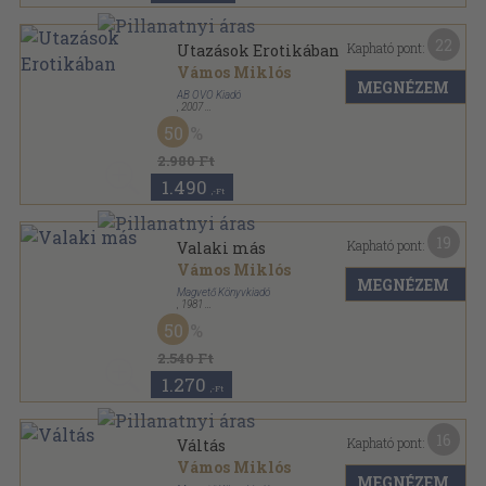
22
Kapható pont:
Utazások Erotikában
Vámos Miklós
MEGNÉZEM
AB OVO Kiadó
,
2007
Fűzött kemény papírkötés
,
445
oldal
50
2.980 Ft
1.490
,-Ft
19
Kapható pont:
Valaki más
Vámos Miklós
MEGNÉZEM
Magvető Könyvkiadó
,
1981
Vászon
,
399
oldal
50
2.540 Ft
1.270
,-Ft
16
Kapható pont:
Váltás
Vámos Miklós
MEGNÉZEM