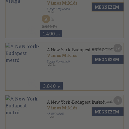
Vámos Miklós
MEGNÉZEM
Európa Könyvkiadó
,
2010
Fűzött kemény papírkötés
,
497
oldal
50
Vámos Miklós művei sorozat
2.980 Ft
1.490
,-Ft
19
Kapható pont:
A New York-Budapest metró
Vámos Miklós
MEGNÉZEM
Európa Könyvkiadó
,
2014
Fűzött kemény papírkötés
,
427
oldal
Vámos Miklós művei sorozat
3.840
,-Ft
9
Kapható pont:
A New York-Budapest metró
Vámos Miklós
MEGNÉZEM
AB OVO Kiadó
,
1993
Ragasztott papírkötés
,
350
oldal