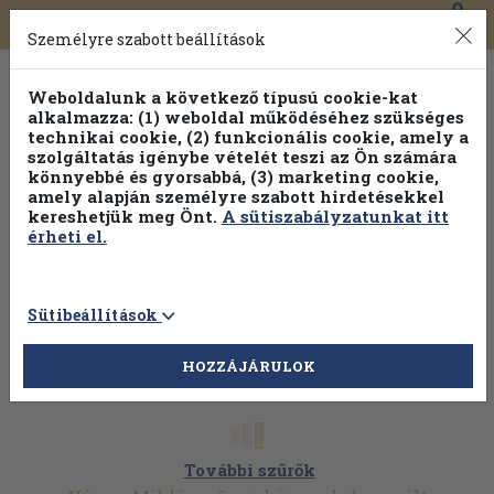
0
Toggle
Főmenü
Könyveink
navigation
Személyre szabott beállítások
Weboldalunk a következő típusú cookie-kat
alkalmazza: (1) weboldal működéséhez szükséges
technikai cookie, (2) funkcionális cookie, amely a
szolgáltatás igénybe vételét teszi az Ön számára
könnyebbé és gyorsabbá, (3) marketing cookie,
amely alapján személyre szabott hirdetésekkel
kereshetjük meg Önt.
A sütiszabályzatunkat itt
érheti el.
Sütibeállítások
HOZZÁJÁRULOK
További szűrők