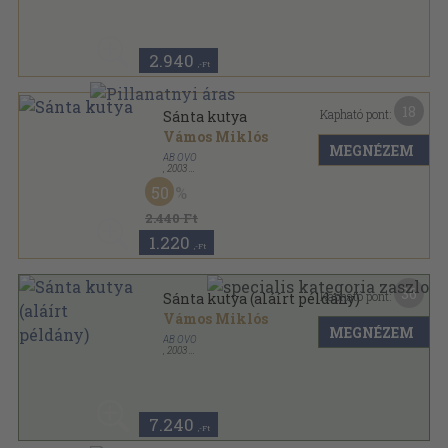
2.940
,-Ft
18
Kapható pont:
Sánta kutya
Vámos Miklós
MEGNÉZEM
AB OVO
,
2003
Fűzött kemény papírkötés
,
265
oldal
50
2.440 Ft
1.220
,-Ft
36
Kapható pont:
Sánta kutya (aláírt példány)
Vámos Miklós
MEGNÉZEM
AB OVO
,
2003
Fűzött kemény papírkötés
,
265
oldal
7.240
,-Ft