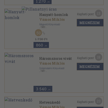
1.270
,-Ft
13
Kapható pont:
Hanyatt-homlok
Vámos Miklós
MEGNÉZEM
Magvető Könyvkiadó
,
1983
Ragasztott papírkötés
,
339
oldal
50
Rakéta Regénytár sorozat
1.730 Ft
860
,-Ft
18
Kapható pont:
Háromszoros vivát
Vámos Miklós
MEGNÉZEM
Szépirodalmi Könyvkiadó
,
1981
Vászon
,
289
oldal
3.540
,-Ft
23
Kapható pont:
Hetvenkedő
Vámos Miklós