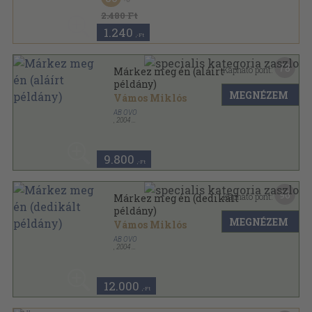
2.480 Ft
1.240
,-Ft
78
Kapható pont:
Márkez meg én (aláírt
példány)
MEGNÉZEM
Vámos Miklós
AB OVO
,
2004
Fűzött kemény papírkötés
,
191
oldal
9.800
,-Ft
96
Kapható pont:
Márkez meg én (dedikált
példány)
MEGNÉZEM
Vámos Miklós
AB OVO
,
2004
Fűzött kemény papírkötés
,
191
oldal
12.000
,-Ft