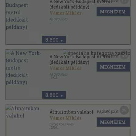
Kapható pont:
A New York-Budapest metró
(dedikált példány)
MEGNÉZEM
Vámos Miklós
AB OVO Kiadó
Fűzött kemény papírkötés
,
278
oldal
8.800
,-Ft
44
Kapható pont:
A New York-Budapest metró
(dedikált példány)
MEGNÉZEM
Vámos Miklós
AB OVO Kiadó
,
1993
Ragasztott papírkötés
,
350
oldal
8.800
,-Ft
29
Kapható pont:
Álmaimban valahol
Vámos Miklós
MEGNÉZEM
Európa Könyvkiadó
,
2016
Fűzött kemény papírkötés
,
528
oldal
Vámos Miklós művei sorozat