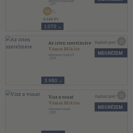
Magvető Könyvkiadó
,
1977
Vászon
,
214
oldal
50
2.140 Ft
1.070
,-Ft
32
Kapható pont:
Az isten szerelmére
Vámos Miklós
MEGNÉZEM
Athenaeum Kiadó Kft.
,
2019
Fűzött kemény papírkötés
,
420
oldal
3.980
,-Ft
21
Kapható pont:
Visz a vonat
Vámos Miklós
MEGNÉZEM
Athenaeum Kiadó
,
2023
Fűzött kemény papírkötés
,
188
oldal