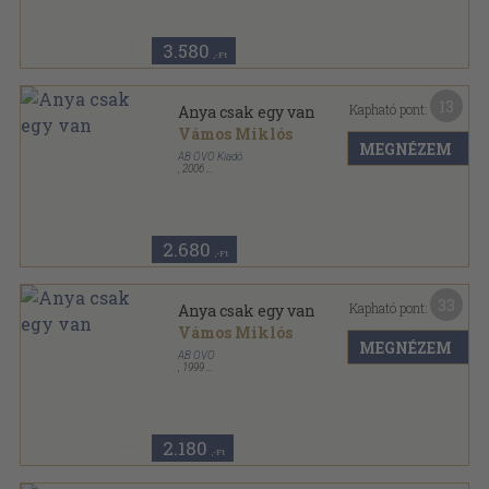
3.580
,-Ft
13
Kapható pont:
Anya csak egy van
Vámos Miklós
MEGNÉZEM
AB OVO Kiadó
,
2006
Fűzött kemény papírkötés
,
218
oldal
2.680
,-Ft
33
Kapható pont:
Anya csak egy van
Vámos Miklós
MEGNÉZEM
AB OVO
,
1999
Fűzött kemény papírkötés
,
218
oldal
2.180
,-Ft