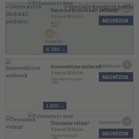
32
Kapható pont:
Sánta kutya (dedikált példány)
Vámos Miklós
MEGNÉZEM
AB OVO
,
2003
Fűzött kemény papírkötés
,
265
oldal
20
7.980 Ft
6.380
,-Ft
9
Kapható pont:
Szenvedélyes emberek
Vámos Miklós
MEGNÉZEM
Szépirodalmi Könyvkiadó
,
1985
Vászon
,
277
oldal
1.880
,-Ft
14
Kapható pont:
Teniszezz velem!
Vámos Miklós
MEGNÉZEM
Magvető Könyvkiadó