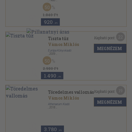
,
1988
Ragasztott papírkötés
,
269
oldal
50
1.840 Ft
920
,-Ft
22
Kapható pont:
Tiszta tűz
Vámos Miklós
MEGNÉZEM
Európa Könyvkiadó
,
2009
Fűzött kemény papírkötés
,
413
oldal
50
Vámos Miklós művei sorozat
2.980 Ft
1.490
,-Ft
19
Kapható pont:
Töredelmes vallomás
Vámos Miklós
MEGNÉZEM
Athenaeum Kiadó
,
2018
Fűzött kemény papírkötés
,
248
oldal
3.780
,-Ft