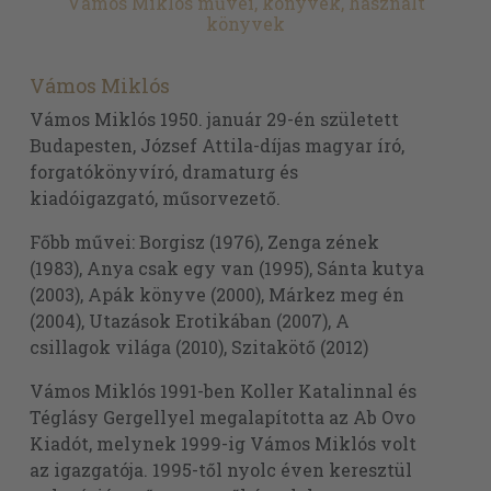
Vámos Miklós művei, könyvek, használt
könyvek
Vámos Miklós
Vámos Miklós 1950. január 29-én született
Budapesten, József Attila-díjas magyar író,
forgatókönyvíró, dramaturg és
kiadóigazgató, műsorvezető.
Főbb művei: Borgisz (1976), Zenga zének
(1983), Anya csak egy van (1995), Sánta kutya
(2003), Apák könyve (2000), Márkez meg én
(2004), Utazások Erotikában (2007), A
csillagok világa (2010), Szitakötő (2012)
Vámos Miklós 1991-ben Koller Katalinnal és
Téglásy Gergellyel megalapította az Ab Ovo
Kiadót, melynek 1999-ig Vámos Miklós volt
az igazgatója. 1995-től nyolc éven keresztül