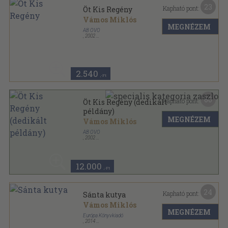
23
Kapható pont:
Öt Kis Regény
Vámos Miklós
MEGNÉZEM
AB OVO
,
2002
Fűzött kemény papírkötés
,
475
oldal
2.540
,-Ft
60
Kapható pont:
Öt Kis Regény (dedikált
példány)
MEGNÉZEM
Vámos Miklós
AB OVO
,
2002
Fűzött kemény papírkötés
,
475
oldal
12.000
,-Ft
24
Kapható pont:
Sánta kutya
Vámos Miklós
MEGNÉZEM
Európa Könyvkiadó
,
2014
Fűzött kemény papírkötés
,
337
oldal