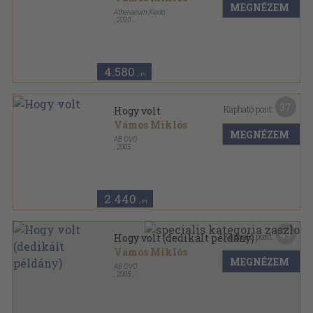
MEGNÉZEM
Athenaeum Kiadó
,
2020
Fűzött kemény papírkötés
,
151
oldal
4.580
,-Ft
37
Kapható pont:
Hogy volt
Vámos Miklós
MEGNÉZEM
AB OVO
,
2005
Fűzött kemény papírkötés
,
176
oldal
2.440
,-Ft
49
Kapható pont:
Hogy volt (dedikált példány)
Vámos Miklós
MEGNÉZEM
AB OVO
,
2005
Fűzött kemény papírkötés
,
176
oldal