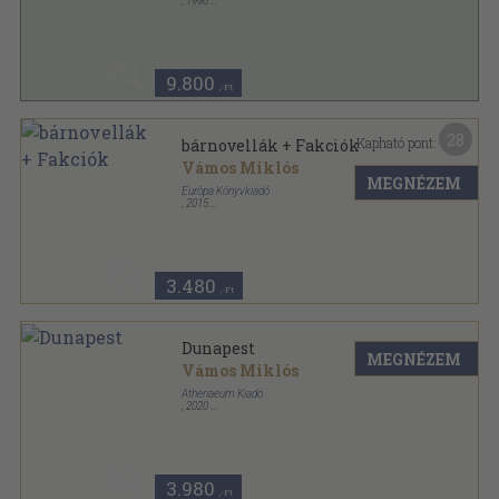
,
1998
Fűzött kemény papírkötés
,
219
oldal
9.800
,-Ft
28
Kapható pont:
bárnovellák + Fakciók
Vámos Miklós
MEGNÉZEM
Európa Könyvkiadó
,
2015
Ragasztott kemény papírkötés
,
495
oldal
Vámos Miklós művei sorozat
3.480
,-Ft
Dunapest
MEGNÉZEM
Vámos Miklós
Athenaeum Kiadó
,
2020
Fűzött kemény papírkötés
,
343
oldal
3.980
,-Ft