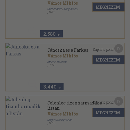
Vámos Miklós
MEGNÉZEM
Szépirodalmi Könyvkiadó
,
1988
Fűzött kemény papírkötés
,
210
oldal
2.580
,-Ft
17
Kapható pont:
Jánoska és a Farkas
Vámos Miklós
MEGNÉZEM
Atheneum Kiadó
,
2019
Fűzött kemény papírkötés
,
444
oldal
3.440
,-Ft
17
Kapható pont:
Jelenleg tizenharmadik a
listán
MEGNÉZEM
Vámos Miklós
Magvető Könyvkiadó
,
1973
Vászon
,
291
oldal