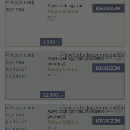
Anya csak egy van
MEGNÉZEM
Vámos Miklós
AB OVO
,
1995
Fűzött kemény papírkötés
,
218
oldal
1.880
,-Ft
108
Kapható pont:
Anya csak egy van (dedikált
példány)
MEGNÉZEM
Vámos Miklós
AB OVO
Fűzött kemény papírkötés
,
218
oldal
12.000
,-Ft
96
Kapható pont:
Anya csak egy van (dedikált
példány)
MEGNÉZEM
Vámos Miklós
AB OVO