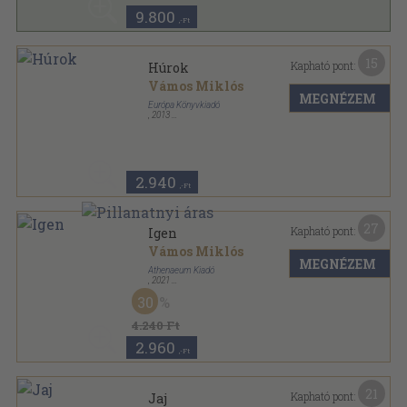
9.800
,-Ft
15
Kapható pont:
Húrok
Vámos Miklós
MEGNÉZEM
Európa Könyvkiadó
,
2013
Fűzött kemény papírkötés
,
527
oldal
Vámos Miklós művei sorozat
2.940
,-Ft
27
Kapható pont:
Igen
Vámos Miklós
MEGNÉZEM
Athenaeum Kiadó
,
2021
Fűzött kemény papírkötés
,
206
oldal
30
4.240 Ft
2.960
,-Ft
21
Kapható pont:
Jaj