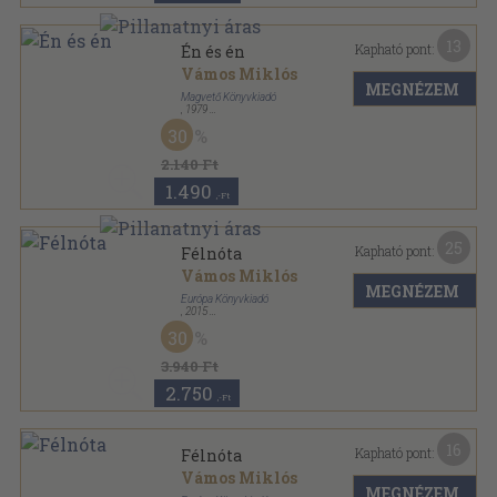
13
Kapható pont:
Én és én
Vámos Miklós
MEGNÉZEM
Magvető Könyvkiadó
,
1979
Fűzött keménykötés
,
222
oldal
30
2.140 Ft
1.490
,-Ft
25
Kapható pont:
Félnóta
Vámos Miklós
MEGNÉZEM
Európa Könyvkiadó
,
2015
Ragasztott kemény papírkötés
,
403
oldal
30
3.940 Ft
2.750
,-Ft
16
Kapható pont:
Félnóta
Vámos Miklós
MEGNÉZEM