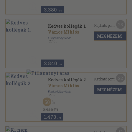
3.380
,-Ft
23
Kapható pont:
Kedves kollégák 1.
Vámos Miklós
MEGNÉZEM
Európa Könyvkiadó
,
2010
Fűzött kemény papírkötés
,
419
oldal
Vámos Miklós művei sorozat
2.840
,-Ft
22
Kapható pont:
Kedves kollégák 2.
Vámos Miklós
MEGNÉZEM
Európa Könyvkiadó
,
2010
Fűzött kemény papírkötés
,
540
oldal
50
Vámos Miklós művei sorozat
2.940 Ft
1.470
,-Ft
13