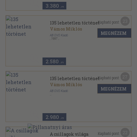
3.380
,-Ft
23
Kapható pont:
135 lehetetlen történet
Vámos Miklós
MEGNÉZEM
AB OVO Kiadó
,
1997
Fűzött kemény papírkötés
,
213
oldal
2.580
,-Ft
27
Kapható pont:
135 lehetetlen történet
Vámos Miklós
MEGNÉZEM
AB OVO Kiadó
Fűzött kemény papírkötés
,
213
oldal
2.980
,-Ft
22
Kapható pont:
A csillagok világa