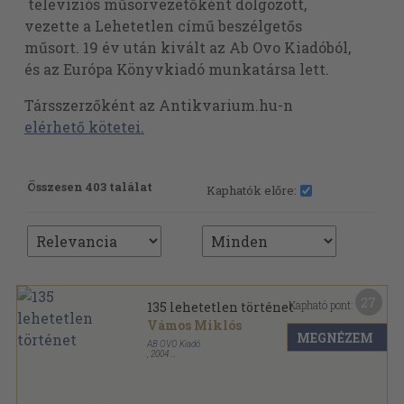
televíziós műsorvezetőként dolgozott,
vezette a Lehetetlen című beszélgetős
műsort. 19 év után kivált az Ab Ovo Kiadóból,
és az Európa Könyvkiadó munkatársa lett.
Társszerzőként az Antikvarium.hu-n
elérhető kötetei.
Összesen 403 találat
Kaphatók előre:
27
Kapható pont:
135 lehetetlen történet
Vámos Miklós
MEGNÉZEM
AB OVO Kiadó
,
2004
Fűzött kemény papírkötés
,
213
oldal