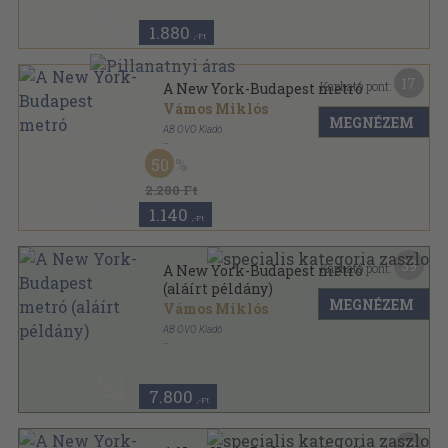
1.880
,-Ft
17
Kapható pont:
A New York-Budapest metró
Vámos Miklós
MEGNÉZEM
AB OVO Kiadó
Fűzött kemény papírkötés
,
278
oldal
50
2.280 Ft
1.140
,-Ft
39
Kapható pont:
A New York-Budapest metró
(aláírt példány)
MEGNÉZEM
Vámos Miklós
AB OVO Kiadó
Fűzött kemény papírkötés
,
278
oldal
7.800
,-Ft
79