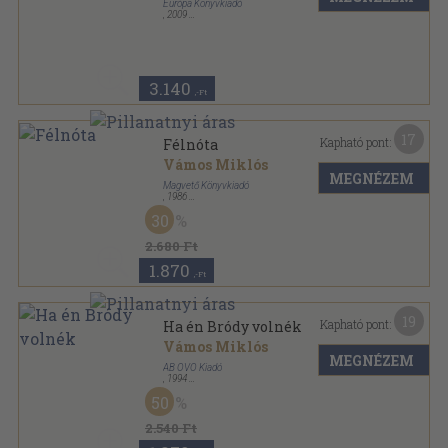
Európa Könyvkiadó
,
2009
Fűzött kemény papírkötés
,
403
oldal
Vámos Miklós művei sorozat
3.140
,-Ft
17
Kapható pont:
Félnóta
Vámos Miklós
MEGNÉZEM
Magvető Könyvkiadó
,
1986
Vászon
,
359
oldal
30
2.680 Ft
1.870
,-Ft
19
Kapható pont:
Ha én Bródy volnék
Vámos Miklós
MEGNÉZEM
AB OVO Kiadó
,
1994
Ragasztott papírkötés
,
169
oldal
50
2.540 Ft