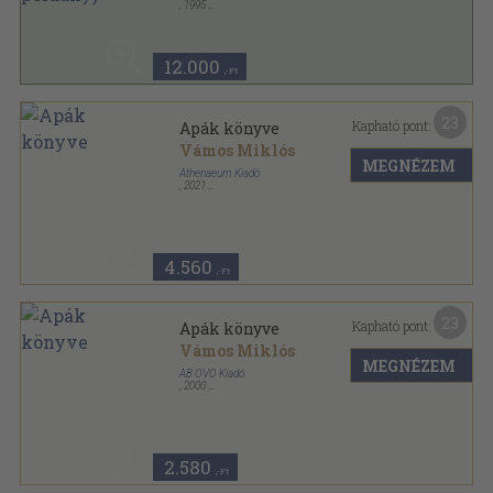
,
1995
Fűzött kemény papírkötés
,
218
oldal
12.000
,-Ft
23
Kapható pont:
Apák könyve
Vámos Miklós
MEGNÉZEM
Athenaeum Kiadó
,
2021
Ragasztott kemény papírkötés
,
564
oldal
4.560
,-Ft
23
Kapható pont:
Apák könyve
Vámos Miklós
MEGNÉZEM
AB OVO Kiadó
,
2000
Fűzött kemény papírkötés
,
447
oldal
2.580
,-Ft