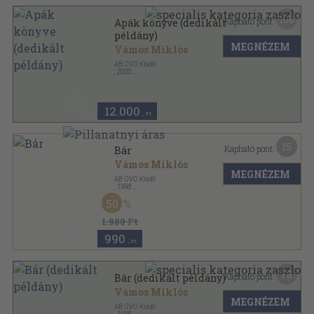
108
Kapható pont:
Apák könyve (dedikált
példány)
MEGNÉZEM
Vámos Miklós
AB OVO Kiadó
,
2000
Fűzött kemény papírkötés
,
447
oldal
12.000
,-Ft
15
Kapható pont:
Bár
Vámos Miklós
MEGNÉZEM
AB OVO Kiadó
,
1998
Fűzött kemény papírkötés
,
219
oldal
50
1.980 Ft
990
,-Ft
78
Kapható pont:
Bár (dedikált példány)
Vámos Miklós
MEGNÉZEM
AB OVO Kiadó