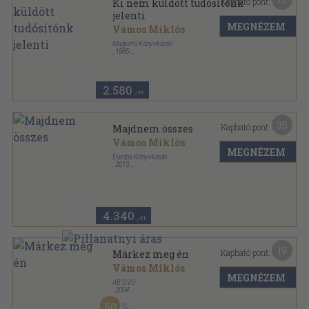
Kapható pont:
Ki nem küldött tudósítónk
jelenti
MEGNÉZEM
Vámos Miklós
Magvető Könyvkiadó
,
1985
Ragasztott papírkötés
,
223
oldal
2.580
,-Ft
35
Kapható pont:
Majdnem összes
Vámos Miklós
MEGNÉZEM
Európa Könyvkiadó
,
2013
Fűzött kemény papírkötés
,
648
oldal
Vámos Miklós művei sorozat
4.340
,-Ft
19
Kapható pont:
Márkez meg én
Vámos Miklós
MEGNÉZEM
AB OVO
,
2004
Fűzött kemény papírkötés
,
191
oldal
50