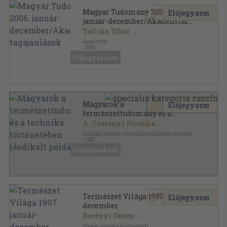
Magyar Tudomány 2006.
Előjegyzem
január-december/Akadémiai
tagajánlások
Tallián Tibor
...
Akaprint Kft.
,
2006
Ragasztott papírkötés
,
1666
oldal
Előjegyezhető
Magyar Tudomány sorozat
Magyarok a
Előjegyzem
természettudomány és a
technika történetében
A. Czétényi Piroska
...
(dedikált példány)
Országos Műszaki Információs Központ és Könyvtár
,
1992
Vászon
,
687
oldal
Előjegyezhető
Természet Világa 1997. január-
Előjegyzem
december
Berényi Dénes
...
Magyar Hivatalos Közlönykiadó