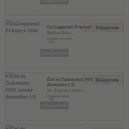
Előjegyezhető
Magyar Tudománytörténeti Szemle Könyvtára
sorozat
Csillagászati Évkönyv 1980.
Előjegyzem
Balázs Béla
...
Gondolat Könyvkiadó
,
1979
Könyvkötői kötés
,
325
oldal
Csillagászati Évkönyv sorozat
Előjegyezhető
Élet és Tudomány 1993. január-
Előjegyzem
december I-II.
Dr. Vencze László
...
Hírlapkiadó Vállalat
,
1993
Könyvkötői kötés
,
1695
oldal
Előjegyezhető
Élet és Tudomány sorozat