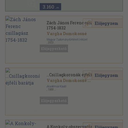
3.160
,-Ft
Zách János Ferenc csillagász
Előjegyzem
1754-1832
Vargha Domokosné
Magyar Tudománytörténeti Intézet
,
2003
Ragasztott papírkötés
,
287
oldal
Előjegyezhető
...Csillagkoronák éjféli barátja
Előjegyzem
Vargha Domokosné
...
Akadémiai Kiadó
,
1988
Fűzött keménykötés
,
213
oldal
Előjegyezhető
A Konkoly-obszervatórium
Előjegyzem