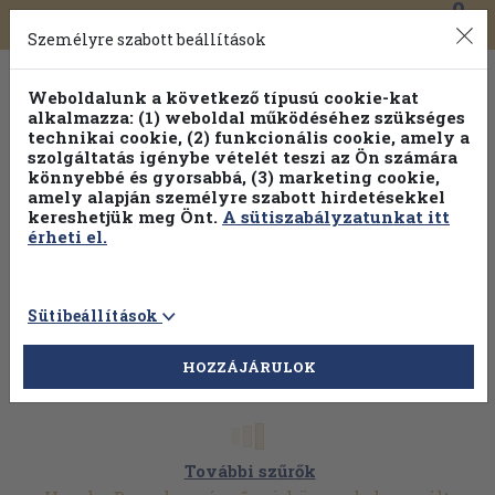
0
Toggle
Főmenü
Könyveink
navigation
Személyre szabott beállítások
Weboldalunk a következő típusú cookie-kat
alkalmazza: (1) weboldal működéséhez szükséges
technikai cookie, (2) funkcionális cookie, amely a
szolgáltatás igénybe vételét teszi az Ön számára
könnyebbé és gyorsabbá, (3) marketing cookie,
amely alapján személyre szabott hirdetésekkel
kereshetjük meg Önt.
A sütiszabályzatunkat itt
érheti el.
Sütibeállítások
HOZZÁJÁRULOK
További szűrők