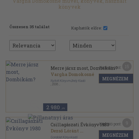
Vargha Domokosné művei, könyvek, használt
könyvek
Összesen 35 találat
Kaphatók előre:
15
Kapható pont:
Merre jársz most, Dombikám?
Vargha Domokosné
MEGNÉZEM
Nyitott Könyvműhely Kiadó
,
2006
Ragasztott papírkötés
,
397
oldal
2.980
,-Ft
9
Kapható pont:
Csillagászati Évkönyv 1980
Dezső Lóránt
...
MEGNÉZEM
Gondolat Könyvkiadó