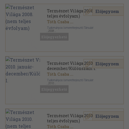
Természet Világa 2008. (nem
Előjegyzem
teljes évfolyam)
Tóth Csaba
...
Tudományos Ismeretterjesztő Társulat
,
2008
Tűzött kötés
,
480
oldal
Előjegyezhető
Természet Világa sorozat
Természet Világa 2010. január-
Előjegyzem
december/Különszám I.
Tóth Csaba
...
Tudományos Ismeretterjesztő Társulat
,
2010
Tűzött kötés
,
664
oldal
Előjegyezhető
Természet Világa sorozat
Természet Világa 2010. (nem
Előjegyzem
teljes évfolyam)
Tóth Csaba
...