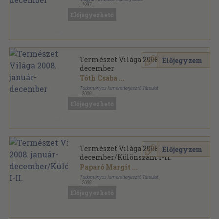
,
1997
Könyvkötői kötés
,
768
oldal
Előjegyezhető
Természet Világa sorozat
Természet Világa 2008. január-
Előjegyzem
december
Tóth Csaba
...
Tudományos Ismeretterjesztő Társulat
,
2008
Tűzött kötés
,
576
oldal
Előjegyezhető
Természet Világa sorozat
Természet Világa 2008. január-
Előjegyzem
december/Különszám I-II.
Paparó Margit
...
Tudományos Ismeretterjesztő Társulat
,
2008
Tűzött kötés
,
672
oldal
Előjegyezhető
Természet Világa sorozat