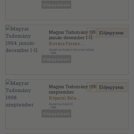
Könyvkötői kötés
,
384
oldal
Előjegyezhető
Fizikai Szemle sorozat
Magyar Tudomány 1994.
Előjegyzem
január-december I-II.
Kovács Ferenc
...
Akadémiai Kiadó és Nyomda Vállalat
,
1994
Könyvkötői kötés
,
1643
oldal
Előjegyezhető
Magyar Tudomány sorozat
Magyar Tudomány 1998.
Előjegyzem
szeptember
Köpeczi Béla
...
Akadémiai Kiadó Rt.
,
1998
Ragasztott papírkötés
,
126
oldal
Előjegyezhető
Magyar Tudomány sorozat