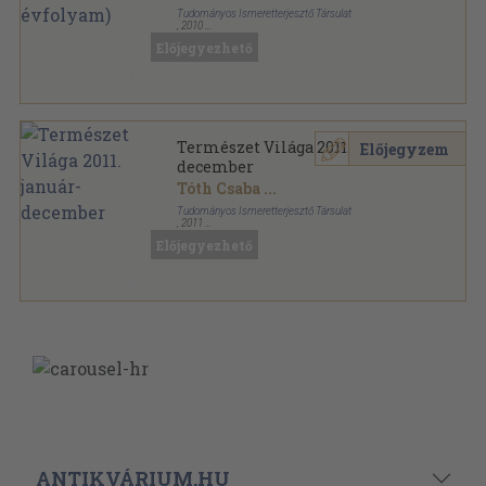
Tudományos Ismeretterjesztő Társulat
,
2010
Tűzött kötés
,
530
oldal
Előjegyezhető
Természet Világa sorozat
Természet Világa 2011. január-
Előjegyzem
december
Tóth Csaba
...
Tudományos Ismeretterjesztő Társulat
,
2011
Tűzött kötés
,
576
oldal
Előjegyezhető
Természet Világa sorozat
ANTIKVÁRIUM.HU