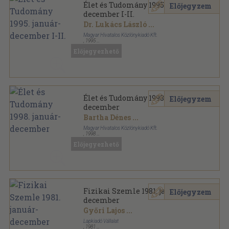
Élet és Tudomány 1995. január-
Előjegyzem
december I-II.
Dr. Lukács László
...
Magyar Hivatalos Közlönykiadó Kft.
,
1995
Könyvkötői kötés
,
1663
oldal
Előjegyezhető
Élet és Tudomány sorozat
Élet és Tudomány 1998. január-
Előjegyzem
december
Bartha Dénes
...
Magyar Hivatalos Közlönykiadó Kft.
,
1998
Könyvkötői kötés
,
1663
oldal
Előjegyezhető
Élet és Tudomány sorozat
Fizikai Szemle 1981. január-
Előjegyzem
december
Győri Lajos
...
Lapkiadó Vállalat
,
1981