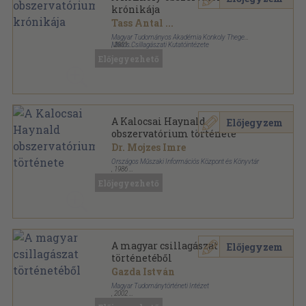
krónikája
Tass Antal
...
Magyar Tudományos Akadémia Konkoly Thege
Miklós Csillagászati Kutatóintézete
,
2001
Ragasztott papírkötés
,
159
oldal
Előjegyezhető
A Kalocsai Haynald
Előjegyzem
obszervatórium története
Dr. Mojzes Imre
Országos Műszaki Információs Központ és Könyvtár
,
1986
Ragasztott papírkötés
,
139
oldal
Előjegyezhető
A magyar csillagászat
Előjegyzem
történetéből
Gazda István
Magyar Tudománytörténeti Intézet
,
2002
Ragasztott papírkötés
,
287
oldal