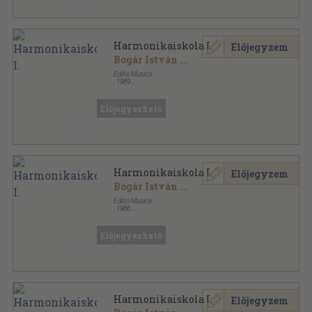
Harmonikaiskola I.
Előjegyzem
Bogár István
...
Editio Musica
,
1989
Ragasztott papírkötés
,
67
oldal
Előjegyezhető
Harmonikaiskola I.
Előjegyzem
Bogár István
...
Editio Musica
,
1986
Ragasztott papírkötés
,
67
oldal
Előjegyezhető
Harmonikaiskola I.
Előjegyzem