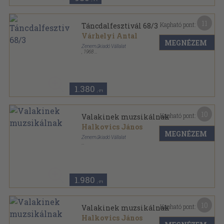
11
Kapható pont:
Táncdalfesztivál 68/3
Várhelyi Antal
MEGNÉZEM
Zeneműkiadó Vállalat
,
1968
Tűzött kötés
,
31
oldal
Táncdalfesztivál sorozat
1.380
,-Ft
10
Kapható pont:
Valakinek muzsikálnak
Halkovics János
MEGNÉZEM
Zeneműkiadó Vállalat
Ragasztott papírkötés
,
60
oldal
1.980
,-Ft
10
Kapható pont:
Valakinek muzsikálnak
Halkovics János