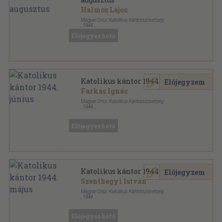
Halmos Lajos
Magyar Orsz. Katolikus Kántorszövetség
,
1944
Tűzött kötés
,
8
oldal
Előjegyezhető
Katolikus Kántor sorozat
Katolikus kántor 1944. június
Előjegyzem
Farkas Ignác
Magyar Orsz. Katolikus Kántorszövetség
,
1944
Tűzött kötés
,
8
oldal
Katolikus Kántor sorozat
Előjegyezhető
Katolikus kántor 1944. május
Előjegyzem
Szenthegyi István
Magyar Orsz. Katolikus Kántorszövetség
,
1944
Tűzött kötés
,
8
oldal
Katolikus Kántor sorozat
Előjegyezhető