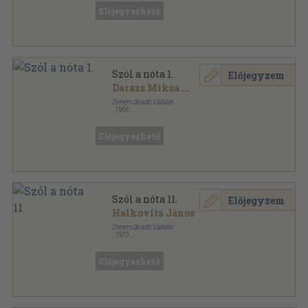
Előjegyezhető
Szól a nóta 1.
Előjegyzem
Darázs Miksa
...
Zeneműkiadó Vállalat
,
1965
Varrott papírkötés
,
62
oldal
Szól a nóta sorozat
Előjegyezhető
Szól a nóta 11.
Előjegyzem
Halkovits János
Zeneműkiadó Vállalat
,
1973
Ragasztott papírkötés
,
60
oldal
Szól a nóta sorozat
Előjegyezhető