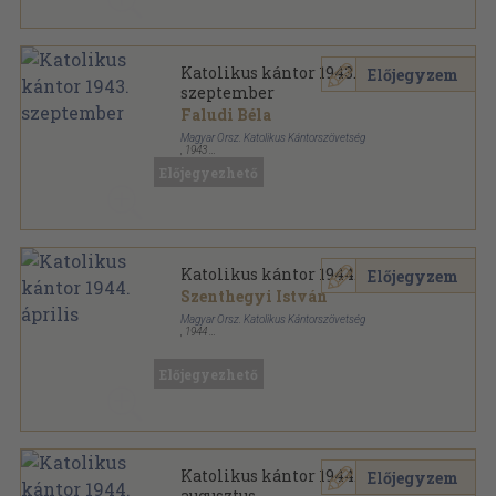
Katolikus kántor 1943.
Előjegyzem
szeptember
Faludi Béla
Magyar Orsz. Katolikus Kántorszövetség
,
1943
Tűzött kötés
,
8
oldal
Előjegyezhető
Katolikus Kántor sorozat
Katolikus kántor 1944. április
Előjegyzem
Szenthegyi István
Magyar Orsz. Katolikus Kántorszövetség
,
1944
Tűzött kötés
,
8
oldal
Katolikus Kántor sorozat
Előjegyezhető
Katolikus kántor 1944.
Előjegyzem
augusztus