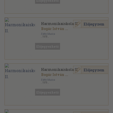
Előjegyezhető
Harmonikaiskola II.
Előjegyzem
Bogár István
...
Editio Musica
,
1978
Ragasztott papírkötés
,
71
oldal
Előjegyezhető
Harmonikaiskola II.
Előjegyzem
Bogár István
...
Editio Musica
,
1976
Ragasztott papírkötés
,
71
oldal
Előjegyezhető