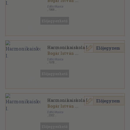
Bogár István
...
Editio Musica
,
1968
Tűzött kötés
,
67
oldal
Előjegyezhető
Harmonikaiskola I.
Előjegyzem
Bogár István
...
Editio Musica
,
1978
Ragasztott papírkötés
,
67
oldal
Előjegyezhető
Harmonikaiskola I.
Előjegyzem
Bogár István
...
Editio Musica
,
2002
Ragasztott papírkötés
,
67
oldal
Előjegyezhető