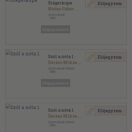
Slágerkupa
Előjegyzem
Nádas Gábor
...
Zeneműkiadó
,
1968
Tűzött kötés
,
32
oldal
Előjegyezhető
Szól a nóta 1.
Előjegyzem
Darázs Miksa
...
Zeneműkiadó Vállalat
,
1968
Fűzött papírkötés
,
63
oldal
Szól a nóta sorozat
Előjegyezhető
Szól a nóta 1.
Előjegyzem
Darázs Miksa
...
Zeneműkiadó Vállalat
,
1969
Fűzött papírkötés
,
50
oldal
Szól a nóta sorozat