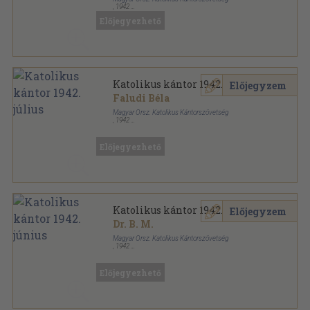
,
1942
Tűzött kötés
,
7
oldal
Előjegyezhető
Katolikus Kántor sorozat
Katolikus kántor 1942. július
Előjegyzem
Faludi Béla
Magyar Orsz. Katolikus Kántorszövetség
,
1942
Tűzött kötés
,
6
oldal
Katolikus Kántor sorozat
Előjegyezhető
Katolikus kántor 1942. június
Előjegyzem
Dr. B. M.
Magyar Orsz. Katolikus Kántorszövetség
,
1942
Tűzött kötés
,
6
oldal
Katolikus Kántor sorozat
Előjegyezhető