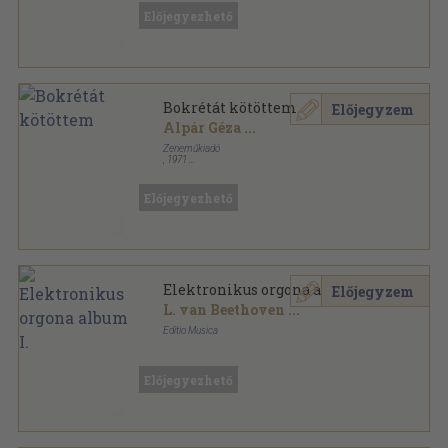
Előjegyezhető
Bokrétát kötöttem
Előjegyzem
Alpár Géza
...
Zeneműkiadó
,
1971
Tűzött kötés
,
32
oldal
Magyarnóták sorozat
Előjegyezhető
Elektronikus orgona album I.
Előjegyzem
L. van Beethoven
...
Editio Musica
Tűzött kötés
,
39
oldal
Előjegyezhető