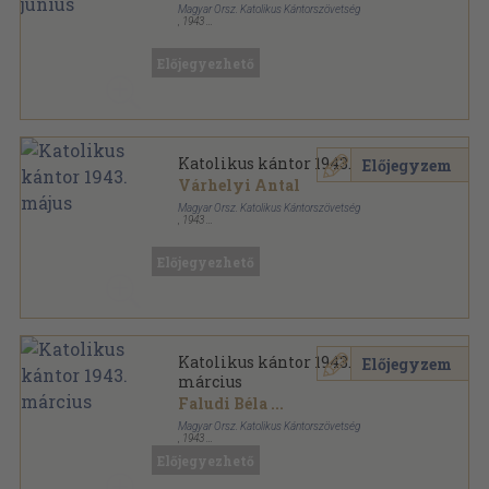
Magyar Orsz. Katolikus Kántorszövetség
,
1943
Tűzött kötés
,
7
oldal
Katolikus Kántor sorozat
Előjegyezhető
Katolikus kántor 1943. május
Előjegyzem
Várhelyi Antal
Magyar Orsz. Katolikus Kántorszövetség
,
1943
Tűzött kötés
,
8
oldal
Katolikus Kántor sorozat
Előjegyezhető
Katolikus kántor 1943.
Előjegyzem
március
Faludi Béla
...
Magyar Orsz. Katolikus Kántorszövetség
,
1943
Tűzött kötés
,
8
oldal
Előjegyezhető
Katolikus Kántor sorozat