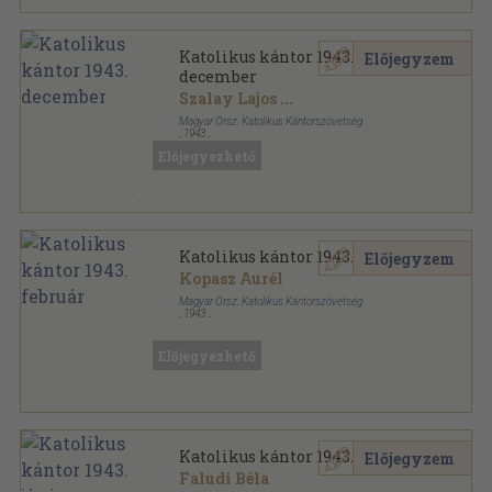
Katolikus kántor 1943.
Előjegyzem
december
Szalay Lajos
...
Magyar Orsz. Katolikus Kántorszövetség
,
1943
Tűzött kötés
,
8
oldal
Előjegyezhető
Katolikus Kántor sorozat
Katolikus kántor 1943. február
Előjegyzem
Kopasz Aurél
Magyar Orsz. Katolikus Kántorszövetség
,
1943
Tűzött kötés
,
8
oldal
Katolikus Kántor sorozat
Előjegyezhető
Katolikus kántor 1943. június
Előjegyzem
Faludi Béla