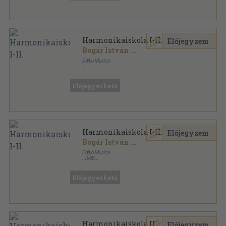
Harmonikaiskola I-II.
Előjegyzem
Bogár István
...
Editio Musica
Ragasztott papírkötés
,
138
oldal
Előjegyezhető
Harmonikaiskola I-II.
Előjegyzem
Bogár István
...
Editio Musica
,
1968
Ragasztott papírkötés
,
138
oldal
Előjegyezhető
Harmonikaiskola II.
Előjegyzem