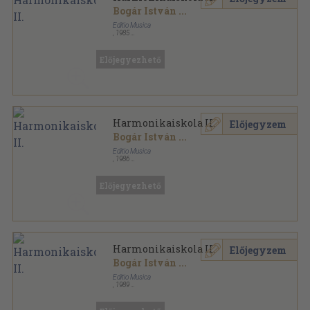
Bogár István
...
Editio Musica
,
1985
Ragasztott papírkötés
,
71
oldal
Előjegyezhető
Harmonikaiskola II.
Előjegyzem
Bogár István
...
Editio Musica
,
1986
Ragasztott papírkötés
,
71
oldal
Előjegyezhető
Harmonikaiskola II.
Előjegyzem
Bogár István
...
Editio Musica
,
1989
Ragasztott papírkötés
,
71
oldal