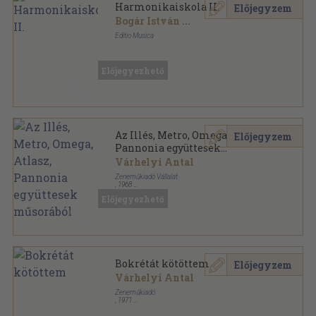
Harmonikaiskola II.
Előjegyzem
Bogár István
...
Editio Musica
Ragasztott papírkötés
,
71
oldal
Előjegyezhető
Az Illés, Metro, Omega, Atlasz,
Előjegyzem
Pannonia együttesek
műsorából
Várhelyi Antal
Zeneműkiadó Vállalat
,
1968
Tűzött kötés
,
31
oldal
Előjegyezhető
Beat-Pol-Beat sorozat
Bokrétát kötöttem
Előjegyzem
Várhelyi Antal
Zeneműkiadó
,
1971
Tűzött kötés
,
32
oldal
Magyarnóták sorozat