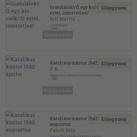
Gratulálok!/Ó, egy kis csók/Jó
Előjegyzem
estét, ismeretlen!
Bill Martin
...
Zeneműkiadó
,
1968
Tűzött kötés
,
11
oldal
Előjegyezhető
Katolikus kántor 1942. április
Előjegyzem
F. B.
...
Magyar Orsz. Katolikus Kántorszövetség
,
1942
Tűzött kötés
,
6
oldal
Katolikus Kántor sorozat
Előjegyezhető
Katolikus kántor 1942.
Előjegyzem
augusztus
Faludi Béla
Magyar Orsz. Katolikus Kántorszövetség