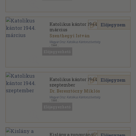
Katolikus kántor 1944.
Előjegyzem
március
Szenthegyi István
Magyar Orsz. Katolikus Kántorszövetség
,
1944
Tűzött kötés
,
8
oldal
Előjegyezhető
Katolikus Kántor sorozat
Katolikus kántor 1944.
Előjegyzem
szeptember
Dr. Beresztóczy Miklós
Magyar Orsz. Katolikus Kántorszövetség
,
1944
Tűzött kötés
,
8
oldal
Előjegyezhető
Katolikus Kántor sorozat
Kislány a zongoránál/Piros
Előjegyzem