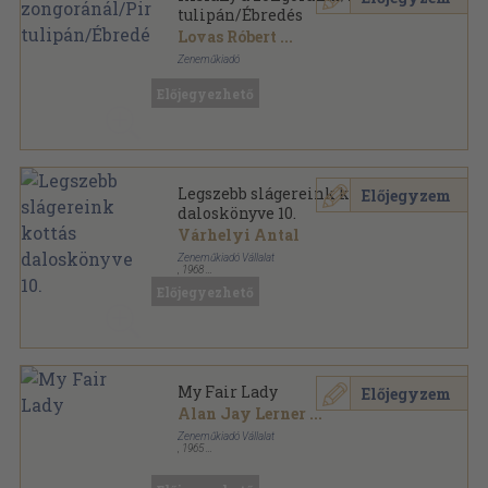
tulipán/Ébredés
Lovas Róbert
...
Zeneműkiadó
Tűzött kötés
,
11
oldal
Előjegyezhető
Legszebb slágereink kottás
Előjegyzem
daloskönyve 10.
Várhelyi Antal
Zeneműkiadó Vállalat
,
1968
Varrott keménykötés
,
125
oldal
Előjegyezhető
Legszebb slágereink kottás daloskönyve sorozat
My Fair Lady
Előjegyzem
Alan Jay Lerner
...
Zeneműkiadó Vállalat
,
1965
Tűzött kötés
,
22
oldal