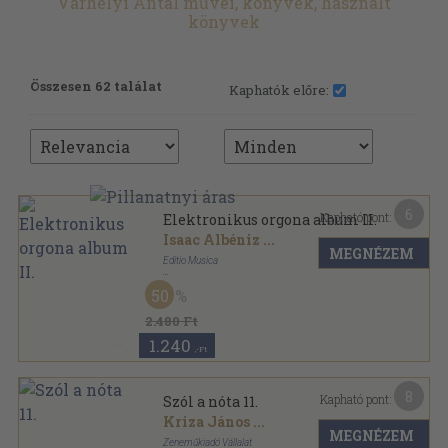
Várhelyi Antal művei, könyvek, használt
könyvek
Összesen 62 találat
Kaphatók előre:
6
Kapható pont:
Elektronikus orgona album II.
Isaac Albéniz
...
MEGNÉZEM
Editio Musica
Tűzött kötés
,
39
oldal
50
2.480 Ft
1.240
,-Ft
8
Kapható pont:
Szól a nóta 11.
Kriza János
...
MEGNÉZEM
Zeneműkiadó Vállalat