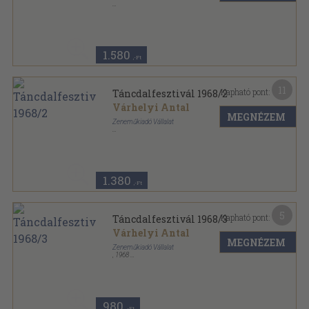
Ragasztott papírkötés
,
60
oldal
Szól a nóta sorozat
1.580
,-Ft
11
Kapható pont:
Táncdalfesztivál 1968/2
Várhelyi Antal
MEGNÉZEM
Zeneműkiadó Vállalat
Tűzött kötés
,
32
oldal
Táncdalfesztivál sorozat
1.380
,-Ft
5
Kapható pont:
Táncdalfesztivál 1968/3
Várhelyi Antal
MEGNÉZEM
Zeneműkiadó Vállalat
,
1968
Tűzött kötés
,
32
oldal
Táncdalfesztivál sorozat
980
,-Ft