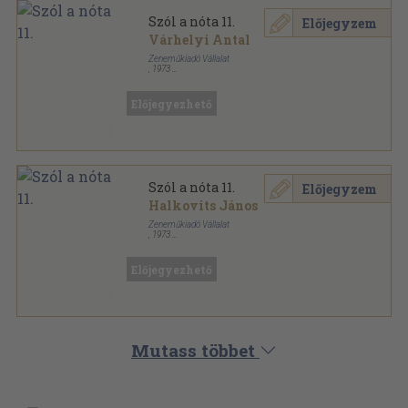
Szól a nóta 11.
Előjegyzem
Várhelyi Antal
Zeneműkiadó Vállalat
,
1973
Fűzött papírkötés
,
60
oldal
Szól a nóta sorozat
Előjegyezhető
Szól a nóta 11.
Előjegyzem
Halkovits János
Zeneműkiadó Vállalat
,
1973
Fűzött papírkötés
,
59
oldal
Szól a nóta sorozat
Előjegyezhető
Mutass többet