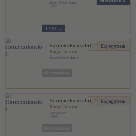
MEGNÉZEM
Zeneműkiadó Vállalat
,
1972
Fűzött papírkötés
,
60
oldal
1.980
,-Ft
Harmonikaiskola I.
Előjegyzem
Bogár István
...
Editio Musica Budapest
Ragasztott papírkötés
,
67
oldal
Zeneóra-Hangszeriskolák sorozat
Előjegyezhető
Harmonikaiskola I.
Előjegyzem
Bogár István
...
Editio Musica
,
1968
Ragasztott papírkötés
,
67
oldal
Előjegyezhető