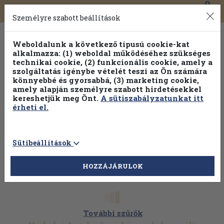
0
Toggle
Főmenü
Könyveink
navigation
Személyre szabott beállítások
Weboldalunk a következő típusú cookie-kat
alkalmazza: (1) weboldal működéséhez szükséges
technikai cookie, (2) funkcionális cookie, amely a
szolgáltatás igénybe vételét teszi az Ön számára
könnyebbé és gyorsabbá, (3) marketing cookie,
amely alapján személyre szabott hirdetésekkel
kereshetjük meg Önt.
A sütiszabályzatunkat itt
érheti el.
Sütibeállítások
HOZZÁJÁRULOK
További szűrők