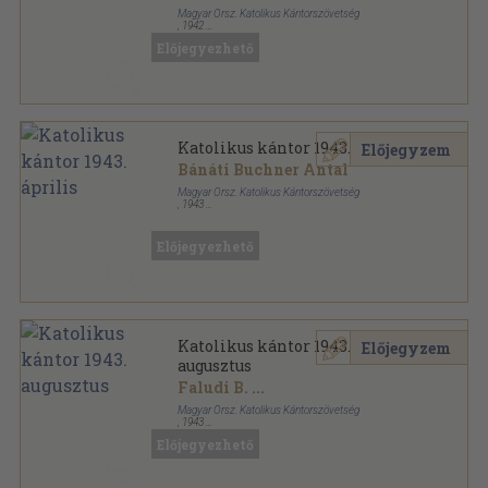
Magyar Orsz. Katolikus Kántorszövetség
,
1942
Tűzött kötés
,
6
oldal
Előjegyezhető
Katolikus Kántor sorozat
Katolikus kántor 1943. április
Előjegyzem
Bánáti Buchner Antal
Magyar Orsz. Katolikus Kántorszövetség
,
1943
Tűzött kötés
,
8
oldal
Katolikus Kántor sorozat
Előjegyezhető
Katolikus kántor 1943.
Előjegyzem
augusztus
Faludi B.
...
Magyar Orsz. Katolikus Kántorszövetség
,
1943
Tűzött kötés
,
8
oldal
Előjegyezhető
Katolikus Kántor sorozat