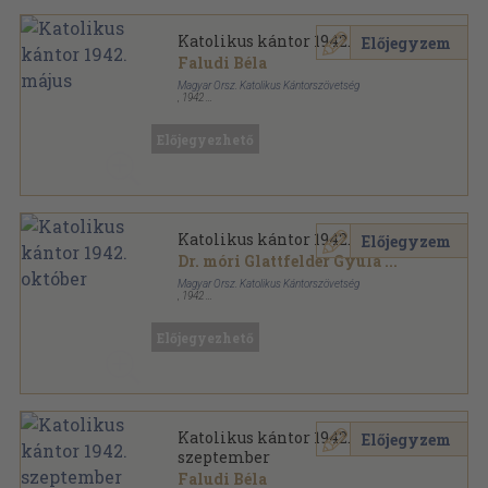
Katolikus kántor 1942. május
Előjegyzem
Faludi Béla
Magyar Orsz. Katolikus Kántorszövetség
,
1942
Tűzött kötés
,
6
oldal
Katolikus Kántor sorozat
Előjegyezhető
Katolikus kántor 1942. október
Előjegyzem
Dr. móri Glattfelder Gyula
...
Magyar Orsz. Katolikus Kántorszövetség
,
1942
Tűzött kötés
,
14
oldal
Katolikus Kántor sorozat
Előjegyezhető
Katolikus kántor 1942.
Előjegyzem
szeptember
Faludi Béla