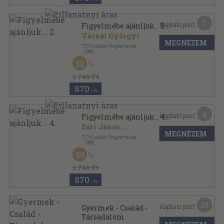
7
Kapható pont:
Figyelmébe ajánljuk... 2.
Várnai Györgyi
MEGNÉZEM
TTI Kutatási Programiroda
,
1988
Tűzött kötés
,
47
oldal
50
Figyelmébe ajánljuk... sorozat
1.740 Ft
870
,-Ft
4
Kapható pont:
Figyelmébe ajánljuk... 4.
Sári János
...
MEGNÉZEM
TTI Kutatási Programiroda
,
1988
Tűzött kötés
,
55
oldal
50
Figyelmébe ajánljuk... sorozat
1.740 Ft
870
,-Ft
28
Kapható pont:
Gyermek - Család -
Társadalom