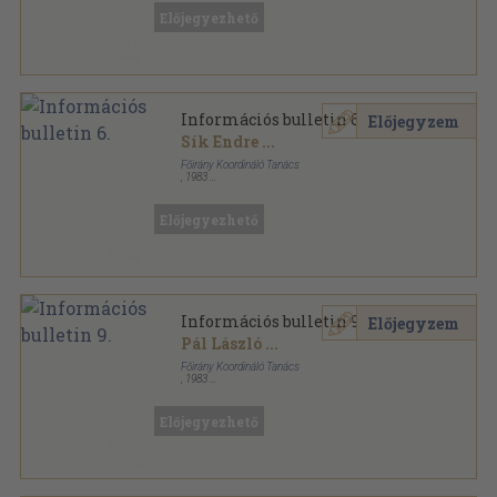
Előjegyezhető
Információs bulletin 6.
Előjegyzem
Sík Endre
...
Főirány Koordináló Tanács
,
1983
Ragasztott papírkötés
,
166
oldal
Bulletin sorozat
Előjegyezhető
Információs bulletin 9.
Előjegyzem
Pál László
...
Főirány Koordináló Tanács
,
1983
Ragasztott papírkötés
,
157
oldal
Bulletin sorozat
Előjegyezhető