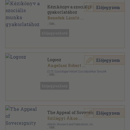
Kézikönyv a szociális munka
Előjegyzem
gyakorlatához
Benedek László
...
,
1996
Ragasztott papírkötés
,
281
oldal
Előjegyezhető
Logosz
Előjegyzem
Angelusz Róbert
...
ELTE Szociológiai Intézet Szociálpolitikai Tanszék
,
1990
Ragasztott papírkötés
,
206
oldal
Előjegyezhető
The Appeal of Sovereignity
Előjegyzem
Szilágyi Ákos
...
Atlantic Research and Publications, Inc.
,
1998