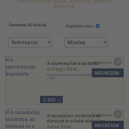
Várnai Györgyi művei, könyvek, használt
könyvek
Összesen 32 találat
Kaphatók előre:
12
Kapható pont:
A szuverenitás káprázata
Szilágyi Ákos
...
MEGNÉZEM
Korridor Politikai Kutatások Központja
,
1996
Ragasztott papírkötés
,
261
oldal
Korridor kötetek sorozat
2.480
,-Ft
10
Kapható pont:
A társadalmi struktúra, az
életmód és a tudat alakulása
MEGNÉZEM
Magyarországon X.
Galasi Péter
...