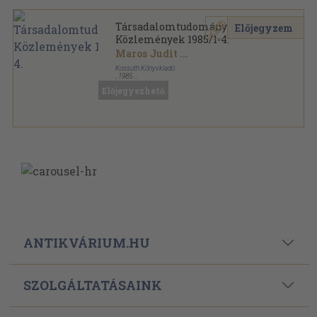
Társadalomtudományi
Előjegyzem
Közlemények 1985/1-4.
Maros Judit
...
Kossuth Könyvkiadó
,
1985
Ragasztott papírkötés
,
656
oldal
Előjegyezhető
Társadalomtudományi Közlemények sorozat
ANTIKVÁRIUM.HU
SZOLGÁLTATÁSAINK