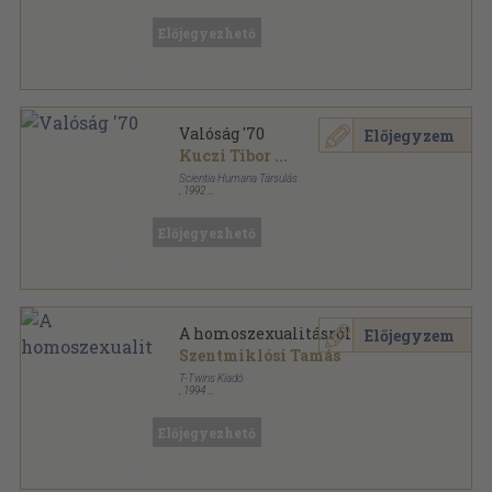
Vászon
,
339
oldal
Atlantic Studies on Society in Change sorozat
Előjegyezhető
Valóság '70
Előjegyzem
Kuczi Tibor
...
Scientia Humana Társulás
,
1992
Ragasztott papírkötés
,
199
oldal
Politológia sorozat
Előjegyezhető
A homoszexualitásról
Előjegyzem
Szentmiklósi Tamás
T-Twins Kiadó
,
1994
Ragasztott papírkötés
,
419
oldal
A szociális szakképzés könyvtára sorozat
Előjegyezhető