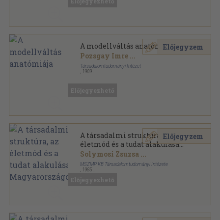
Előjegyezhető
A modellváltás anatómiája
Előjegyzem
Pozsgay Imre
...
Társadalomtudományi Intézet
,
1989
Ragasztott papírkötés
,
267
oldal
Műhelytanulmányok sorozat
Előjegyezhető
A társadalmi struktúra, az
Előjegyzem
életmód és a tudat alakulása
Magyarországon
Solymosi Zsuzsa
...
MSZMP KB Társadalomtudományi Intézete
,
1985
Tűzött kötés
,
169
oldal
Előjegyezhető
Információs Bulletin sorozat