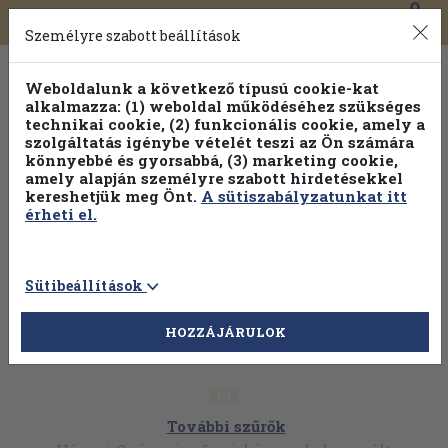
0
Toggle
Főmenü
Könyveink
navigation
Személyre szabott beállítások
Weboldalunk a következő típusú cookie-kat
alkalmazza: (1) weboldal működéséhez szükséges
technikai cookie, (2) funkcionális cookie, amely a
szolgáltatás igénybe vételét teszi az Ön számára
könnyebbé és gyorsabbá, (3) marketing cookie,
amely alapján személyre szabott hirdetésekkel
kereshetjük meg Önt.
A sütiszabályzatunkat itt
érheti el.
Sütibeállítások
HOZZÁJÁRULOK
További szűrők