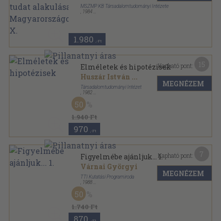
MSZMP KB Társadalomtudományi Intézete
,
1984
Tűzött kötés
,
188
oldal
Információs Bulletin sorozat
1.980
,-Ft
15
Kapható pont:
Elméletek és hipotézisek
Huszár István
...
MEGNÉZEM
Társadalomtudományi Intézet
,
1982
Ragasztott papírkötés
,
310
oldal
50
Rétegződés-modell vizsgálat sorozat
1.940 Ft
970
,-Ft
7
Kapható pont:
Figyelmébe ajánljuk... 1.
Várnai Györgyi
MEGNÉZEM
TTI Kutatási Programiroda
,
1988
Tűzött kötés
,
80
oldal
50
Figyelmébe ajánljuk... sorozat
1.740 Ft
870
,-Ft