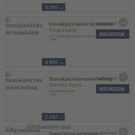
4.580
,-Ft
24
Kapható pont:
Szociálpolitika és társadalom
Ferge Zsuzsa
MEGNÉZEM
ELTE Szociológiai Intézet Szociálpolitikai Tanszék
,
1994
Ragasztott papírkötés
,
307
oldal
A szociális szakképzés könyvtára sorozat
4.880
,-Ft
11
Kapható pont:
Szociálpolitika ma és holnap
Horváth Ágota
...
MEGNÉZEM
Kossuth Könyvkiadó
,
1987
Ragasztott papírkötés
,
299
oldal
2.140
,-Ft
12
Kapható pont:
Egyenlőtlen helyzetek