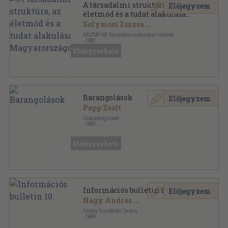
A társadalmi struktúra, az
Előjegyzem
életmód és a tudat alakulása
Magyarországon
Solymosi Zsuzsa
...
MSZMP KB Társadalomtudományi Intézete
,
1982
Tűzött kötés
,
147
oldal
Előjegyezhető
Információs Bulletin sorozat
Barangolások
Előjegyzem
Papp Zsolt
Századvég Kiadó
,
1993
Ragasztott papírkötés
,
254
oldal
Előjegyezhető
Információs bulletin 10.
Előjegyzem
Nagy András
...
Főirány Koordináló Tanács
,
1984
Ragasztott papírkötés
,
188
oldal
Bulletin sorozat