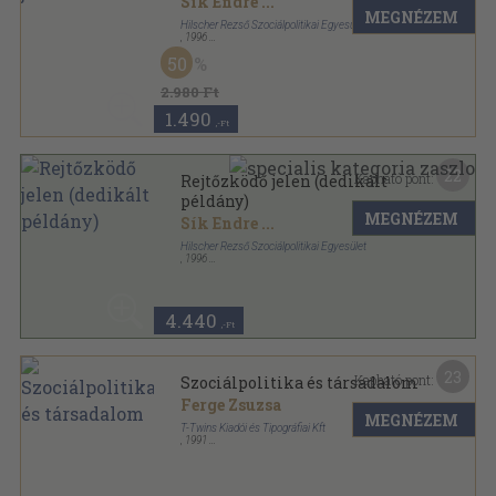
Sík Endre
...
MEGNÉZEM
Hilscher Rezső Szociálpolitikai Egyesület
,
1996
Ragasztott papírkötés
,
442
oldal
50
2.980 Ft
1.490
,-Ft
22
Kapható pont:
Rejtőzködő jelen (dedikált
példány)
MEGNÉZEM
Sík Endre
...
Hilscher Rezső Szociálpolitikai Egyesület
,
1996
Ragasztott papírkötés
,
442
oldal
4.440
,-Ft
23
Kapható pont:
Szociálpolitika és társadalom
Ferge Zsuzsa
MEGNÉZEM
T-Twins Kiadói és Tipográfiai Kft
,
1991
Ragasztott papírkötés
,
240
oldal
Szociális szakképzés könyvtára sorozat