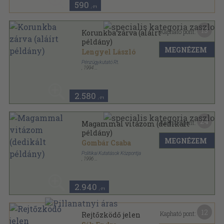
590
,-Ft
13
Kapható pont:
Korunkba zárva (aláírt
példány)
MEGNÉZEM
Lengyel László
Pénzügykutató Rt.
,
1994
Ragasztott papírkötés
,
243
oldal
2.580
,-Ft
24
Kapható pont:
Magammal vitázom (dedikált
példány)
MEGNÉZEM
Gombár Csaba
Politikai Kutatások Központja
,
1996
Ragasztott papírkötés
,
139
oldal
Korridor kötetek sorozat
2.940
,-Ft
12
Kapható pont:
Rejtőzködő jelen