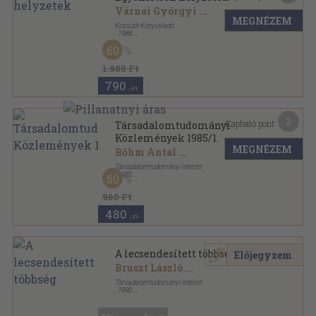
Várnai Györgyi
...
MEGNÉZEM
Kossuth Könyvkiadó
,
1988
Ragasztott papírkötés
,
183
oldal
60
1.980 Ft
790
,-Ft
2
Kapható pont:
Társadalomtudományi
Közlemények 1985/1.
MEGNÉZEM
Bőhm Antal
...
Társadalomtudományi Intézet
,
1985
50
Ragasztott papírkötés
,
164
oldal
Társadalomtudományi Közlemények sorozat
960 Ft
480
,-Ft
A lecsendesített többség
Előjegyzem
Bruszt László
...
Társadalomtudományi Intézet
,
1990
Ragasztott papírkötés
,
133
oldal
Műhelytanulmányok sorozat