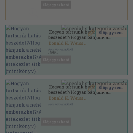
Ragasztott papírkötés
,
62
oldal
Előjegyezhető
Menedzserek kiskönyvtára sorozat
Hogyan tartsunk hatásos
Előjegyzem
beszédet?/Hogyan bánjunk a
nehéz emberekkel?/A jó
Donald H. Weiss
...
értekezlet titka (minikönyv)
Park Könyvkiadó Kft.
,
1989
Fűzött kemény papírkötés
,
200
oldal
Előjegyezhető
Menedzserek Kiskönyvtára sorozat
Hogyan tartsunk hatásos
Előjegyzem
beszédet?/Hogyan bánjunk a
nehéz emberekkel?/A jó
Donald H. Weiss
...
értekezlet titka (minikönyv)
Park Könyvkiadó Kft.
(számozott)
Fűzött kemény papírkötés
,
200
oldal
Menedzserek Kiskönyvtára sorozat
Előjegyezhető