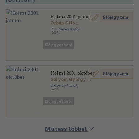
Holmi 2001. január
Előjegyzem
Orbán Ottó
...
Holmi Szerkesztősége
,
2001
Ragasztott papírkötés
,
132
oldal
Holmi sorozat
Előjegyezhető
Holmi 2001. október
Előjegyzem
Sólyom György
...
Vörösmarty Társaság
,
2001
Ragasztott papírkötés
,
149
oldal
Holmi sorozat
Előjegyezhető
Mutass többet