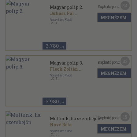
34
Kapható pont:
Magyar polip 2.
Juhász Pál
...
MEGNÉZEM
Noran Libro Kiadó
,
2014
Ragasztott papírkötés
,
439
oldal
3.780
,-Ft
32
Kapható pont:
Magyar polip 3.
Fleck Zoltán
...
MEGNÉZEM
Noran Libro Kiadó
,
2015
Ragasztott papírkötés
,
590
oldal
3.980
,-Ft
15
Kapható pont:
Múltunk, ha szembejön
Nóvé Béla
MEGNÉZEM
Noran Libro Kiadó
,
2013