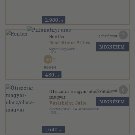
Ragasztott papírkötés
,
260
oldal
2.980
,-Ft
7
Kapható pont:
Rontás
René-Victor Pilhes
MEGNÉZEM
Magvető Könyvkiadó
,
1979
Vászon
,
389
oldal
50
Világkönyvtár sorozat
960 Ft
480
,-Ft
8
Kapható pont:
Útiszótár magyar-olasz/olasz-
magyar
MEGNÉZEM
Vásárhelyi Júlia
Zanichelli editore S.p.A.-Akadémiai Kiadó
,
1992
Varrott papírkötés
,
622
oldal
1.640
,-Ft