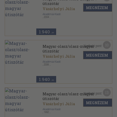
útiszótár
MEGNÉZEM
Vásárhelyi Júlia
Akadémiai Kiadó
,
2004
Ragasztott papírkötés
,
681
oldal
Akadémiai útiszótárak sorozat
1.940
,-Ft
10
Kapható pont:
Magyar-olasz/olasz-magyar
útiszótár
MEGNÉZEM
Vásárhelyi Júlia
Akadémiai Kiadó
,
2006
Ragasztott papírkötés
,
685
oldal
Akadémiai útiszótárak sorozat
1.940
,-Ft
13
Kapható pont:
Magyar-olasz/olasz-magyar
útiszótár
MEGNÉZEM
Vásárhelyi Júlia
Akadémiai Kiadó
,
1992
Ragasztott papírkötés
,
622
oldal