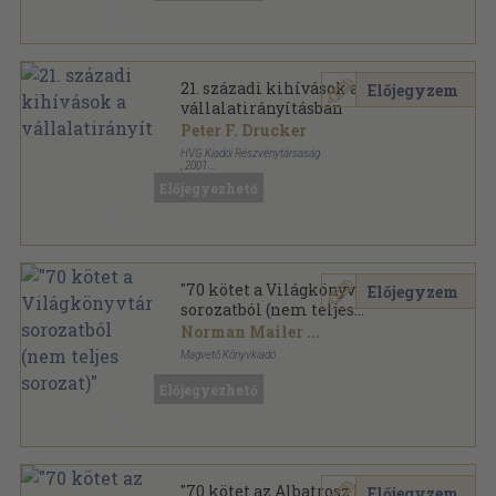
21. századi kihívások a
Előjegyzem
vállalatirányításban
Peter F. Drucker
HVG Kiadói Részvénytársaság
,
2001
Ragasztott papírkötés
,
219
oldal
Előjegyezhető
"70 kötet a Világkönyvtár
Előjegyzem
sorozatból (nem teljes
sorozat)"
Norman Mailer
...
Magvető Könyvkiadó
Vászon
,
27708
oldal
Előjegyezhető
Világkönyvtár sorozat
"70 kötet az Albatrosz könyvek
Előjegyzem