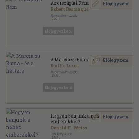
Az országúti Rém
Előjegyzem
Robert Destanque
Magvető Könyvkiadó
,
1980
Könyvkötői kötés
,
269
oldal
Albatrosz Könyvek sorozat
Előjegyezhető
A Marcia su Roma - és a háttere
Előjegyzem
Emilio Lussu
Magvető Könyvkiadó
,
1978
Könyvkötői kötés
,
214
oldal
Tények és Tanúk sorozat
Előjegyezhető
Hogyan bánjunk a nehéz
Előjegyzem
emberekkel?
Donald H. Weiss
Park Könyvkiadó
,
1989