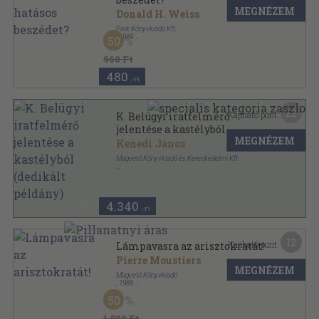
MEGNÉZEM
Donald H. Weiss
Park Könyvkiadó Kft.
,
1989
50
Ragasztott papírkötés
,
58
oldal
Menedzserek Kiskönyvtára sorozat
960 Ft
480
,-Ft
22
Kapható pont:
K. Belügyi iratfelmérő
jelentése a kastélyból
MEGNÉZEM
(dedikált példány)
Kenedi János
Magvető Könyvkiadó és Kereskedelmi Kft.
Fűzött kemény papírkötés
,
205
oldal
4.340
,-Ft
12
Kapható pont:
Lámpavasra az arisztokratát!
Pierre Moustiers
MEGNÉZEM
Magvető Könyvkiadó
,
1989
Ragasztott papírkötés
,
243
oldal
50
1.580 Ft