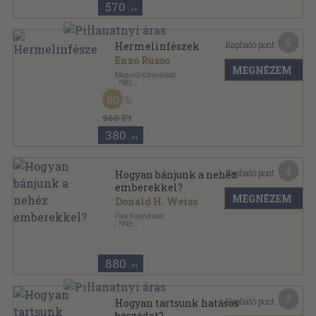
570
,-Ft
6
Kapható pont:
Hermelinfészek
Enzo Russo
MEGNÉZEM
Magvető Könyvkiadó
,
1982
Vászon
,
402
oldal
60
Világkönyvtár sorozat
960 Ft
380
,-Ft
4
Kapható pont:
Hogyan bánjunk a nehéz
emberekkel?
MEGNÉZEM
Donald H. Weiss
Park Könyvkiadó
,
1993
Ragasztott papírkötés
,
62
oldal
Menedzserek kiskönyvtára sorozat
880
,-Ft
7
Kapható pont:
Hogyan tartsunk hatásos
beszédet?