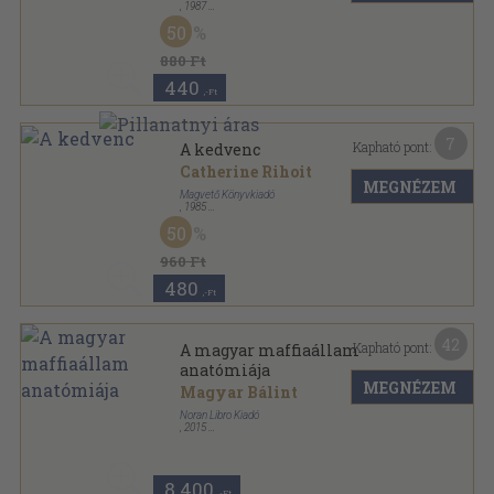
,
1987
Ragasztott papírkötés
,
66
oldal
50
Menedzserek kiskönyvtára sorozat
880 Ft
440
,-Ft
7
Kapható pont:
A kedvenc
Catherine Rihoit
MEGNÉZEM
Magvető Könyvkiadó
,
1985
Vászon
,
326
oldal
50
Világkönyvtár sorozat
960 Ft
480
,-Ft
42
Kapható pont:
A magyar maffiaállam
anatómiája
MEGNÉZEM
Magyar Bálint
Noran Libro Kiadó
,
2015
Ragasztott papírkötés
,
308
oldal
8.400
,-Ft