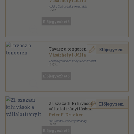
Vásárhelyi Júlia
Ablaka György Könyvnyomdája
,
1941
Tűzött kötés
,
16
oldal
Előjegyezhető
Tavasz a tengeren
Előjegyzem
Vásárhelyi Júlia
Tevan Nyomda és Könyvkiadó Vállalat
,
1929
Fűzött papírkötés
,
72
oldal
Előjegyezhető
21. századi kihívások a
Előjegyzem
vállalatirányításban
Peter F. Drucker
HVG Kiadói Részvénytársaság
,
2001
Ragasztott papírkötés
,
219
oldal
Előjegyezhető