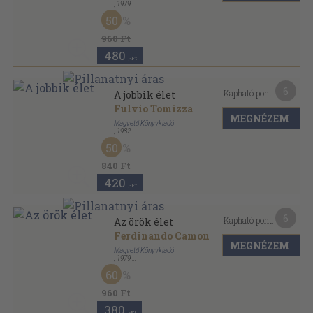
,
1979
Ragasztott papírkötés
,
307
oldal
50
Európa Zsebkönyvek sorozat
960 Ft
480
,-Ft
6
Kapható pont:
A jobbik élet
Fulvio Tomizza
MEGNÉZEM
Magvető Könyvkiadó
,
1982
Vászon
,
406
oldal
50
Világkönyvtár sorozat
840 Ft
420
,-Ft
6
Kapható pont:
Az örök élet
Ferdinando Camon
MEGNÉZEM
Magvető Könyvkiadó
,
1979
Vászon
,
229
oldal
60
Világkönyvtár sorozat
960 Ft
380
,-Ft