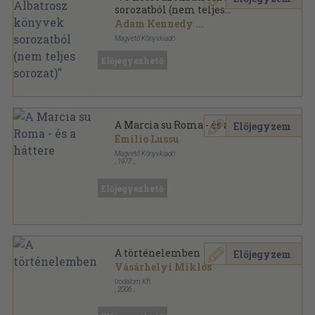
sorozatból (nem teljes
sorozat)"
Adam Kennedy
...
Magvető Könyvkiadó
Ragasztott papírkötés
,
18845
oldal
Előjegyezhető
Albatrosz könyvek sorozat
A Marcia su Roma - és a háttere
Előjegyzem
Emilio Lussu
Magvető Könyvkiadó
,
1977
Ragasztott papírkötés
,
214
oldal
Tények és Tanúk sorozat
Előjegyezhető
A történelemben
Előjegyzem
Vásárhelyi Miklós
Irodalom Kft.
,
2006
Fűzött kemény papírkötés
,
309
oldal
Élet és Irodalom sorozat