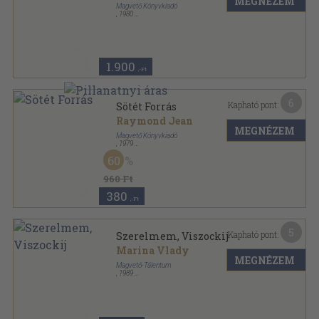
MEGNÉZEM
Magvető Könyvkiadó
,
1980
Vászon
,
279
oldal
Világkönyvtár sorozat
1.900
,-Ft
6
Kapható pont:
Sötét Forrás
Raymond Jean
MEGNÉZEM
Magvető Könyvkiadó
,
1979
Vászon
,
296
oldal
60
Világkönyvtár sorozat
960 Ft
380
,-Ft
5
Kapható pont:
Szerelmem, Viszockij
Marina Vlady
MEGNÉZEM
Magvető-Tálentum
,
1989
Ragasztott papírkötés
,
251
oldal