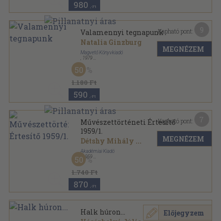
980
,-Ft
9
Kapható pont:
Valamennyi tegnapunk
Natalia Ginzburg
MEGNÉZEM
Magvető Könyvkiadó
,
1979
Vászon
,
332
oldal
50
Világkönyvtár sorozat
1.180 Ft
590
,-Ft
7
Kapható pont:
Művészettörténeti Értesítő
1959/1.
MEGNÉZEM
Détshy Mihály
...
Akadémiai Kiadó
,
1959
50
Fűzött papírkötés
,
95
oldal
Művészettörténeti Értesítő sorozat
1.740 Ft
870
,-Ft
Halk húron...
Előjegyzem