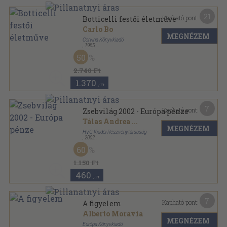
21
Kapható pont:
Botticelli festői életműve
Carlo Bo
MEGNÉZEM
Corvina Könyvkiadó
,
1985
Fűzött kemény papírkötés
,
120
oldal
50
A művészet klasszikusai sorozat
2.740 Ft
1.370
,-Ft
7
Kapható pont:
Zsebvilág 2002 - Európa pénze
Tálas Andrea
...
MEGNÉZEM
HVG Kiadói Részvénytársaság
,
2002
Ragasztott papírkötés
,
175
oldal
60
Zsebvilág sorozat
1.150 Ft
460
,-Ft
7
Kapható pont:
A figyelem
Alberto Moravia
MEGNÉZEM
Európa Könyvkiadó