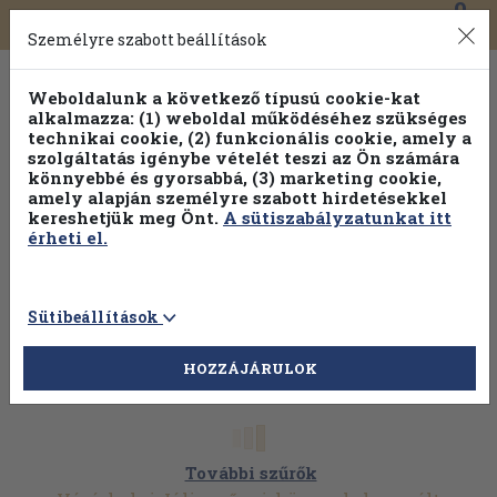
0
Toggle
Főmenü
Könyveink
navigation
Személyre szabott beállítások
Weboldalunk a következő típusú cookie-kat
alkalmazza: (1) weboldal működéséhez szükséges
technikai cookie, (2) funkcionális cookie, amely a
szolgáltatás igénybe vételét teszi az Ön számára
könnyebbé és gyorsabbá, (3) marketing cookie,
amely alapján személyre szabott hirdetésekkel
kereshetjük meg Önt.
A sütiszabályzatunkat itt
érheti el.
Sütibeállítások
HOZZÁJÁRULOK
További szűrők