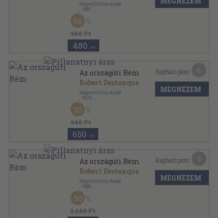
MEGNÉZEM
Magvető Könyvkiadó
,
1981
Ragasztott papírkötés
,
381
oldal
50
Albatrosz Könyvek sorozat
960 Ft
480
,-Ft
6
Kapható pont:
Az országúti Rém
Robert Destanque
MEGNÉZEM
Magvető Könyvkiadó
,
1979
Ragasztott papírkötés
,
269
oldal
30
Albatrosz Könyvek sorozat
940 Ft
650
,-Ft
9
Kapható pont:
Az országúti Rém
Robert Destanque
MEGNÉZEM
Magvető Könyvkiadó
,
1980
Ragasztott papírkötés
,
269
oldal
50
Albatrosz Könyvek sorozat
1.140 Ft