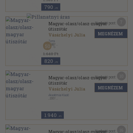
790
,-Ft
7
Kapható pont:
Magyar-olasz/olasz-magyar
útiszótár
MEGNÉZEM
Vásárhelyi Júlia
Terra
,
1991
50
Varrott keménykötés
,
648
oldal
1.640 Ft
820
,-Ft
10
Kapható pont:
Magyar-olasz/olasz-magyar
útiszótár
MEGNÉZEM
Vásárhelyi Júlia
Akadémiai Kiadó
,
2001
Ragasztott papírkötés
,
685
oldal
1.940
,-Ft
16
Kapható pont:
Magyar-olasz/olasz-magyar