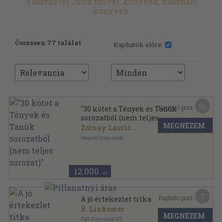
Vásárhelyi Júlia művei, könyvek, használt
könyvek
Összesen 77 találat
Kaphatók előre:
60
Kapható pont:
"30 kötet a Tények és Tanúk
sorozatból (nem teljes
MEGNÉZEM
sorozat)"
Zolnay László
...
Magvető Könyvkiadó
Ragasztott papírkötés
,
11427
oldal
Tények és Tanúk sorozat
12.000
,-Ft
7
Kapható pont:
A jó értekezlet titka
B. Linkemer
MEGNÉZEM
Park Könyvkiadó Kft.