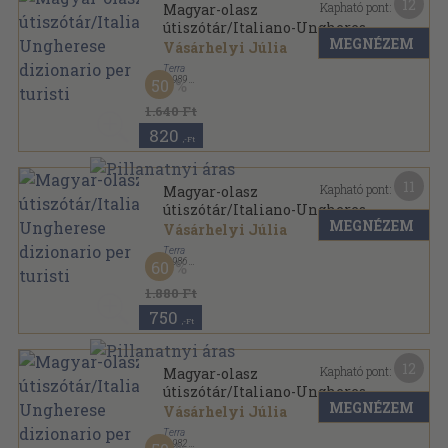
12
Kapható pont:
Magyar-olasz
útiszótár/Italiano-Ungherese
MEGNÉZEM
dizionario per turisti
Vásárhelyi Júlia
Terra
,
1989
50
Varrott keménykötés
,
648
oldal
1.640 Ft
820
,-Ft
11
Kapható pont:
Magyar-olasz
útiszótár/Italiano-Ungherese
MEGNÉZEM
dizionario per turisti
Vásárhelyi Júlia
Terra
,
1986
60
Varrott keménykötés
,
648
oldal
1.880 Ft
750
,-Ft
12
Kapható pont:
Magyar-olasz
útiszótár/Italiano-Ungherese
MEGNÉZEM
dizionario per turisti
Vásárhelyi Júlia
Terra
,
1982