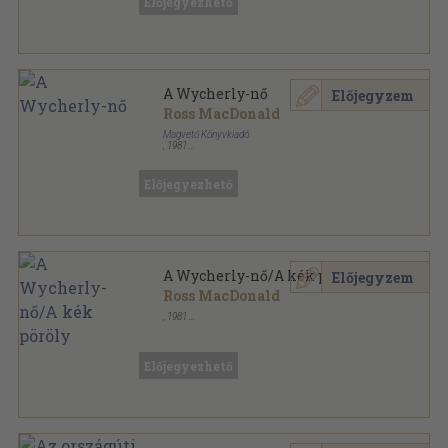
Előjegyezhető
A Wycherly-nő
Előjegyzem
Ross MacDonald
Magvető Könyvkiadó
,
1981
Könyvkötői kötés
,
381
oldal
Albatrosz Könyvek sorozat
Előjegyezhető
A Wycherly-nő/A kék pöröly
Előjegyzem
Ross MacDonald
,
1981
Könyvkötői kötés
,
702
oldal
Előjegyezhető