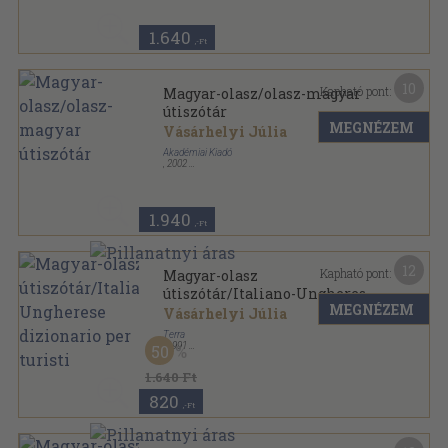
1.640
,-Ft
10
Kapható pont:
Magyar-olasz/olasz-magyar
útiszótár
MEGNÉZEM
Vásárhelyi Júlia
Akadémiai Kiadó
,
2002
Ragasztott papírkötés
,
685
oldal
1.940
,-Ft
12
Kapható pont:
Magyar-olasz
útiszótár/Italiano-Ungherese
MEGNÉZEM
dizionario per turisti
Vásárhelyi Júlia
Terra
,
1991
50
Varrott keménykötés
,
648
oldal
1.640 Ft
820
,-Ft