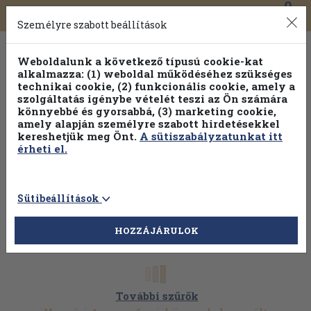
0
Toggle
Főmenü
Könyveink
navigation
Személyre szabott beállítások
Weboldalunk a következő típusú cookie-kat
alkalmazza: (1) weboldal működéséhez szükséges
technikai cookie, (2) funkcionális cookie, amely a
szolgáltatás igénybe vételét teszi az Ön számára
könnyebbé és gyorsabbá, (3) marketing cookie,
amely alapján személyre szabott hirdetésekkel
kereshetjük meg Önt.
A sütiszabályzatunkat itt
érheti el.
Sütibeállítások
HOZZÁJÁRULOK
További szűrők