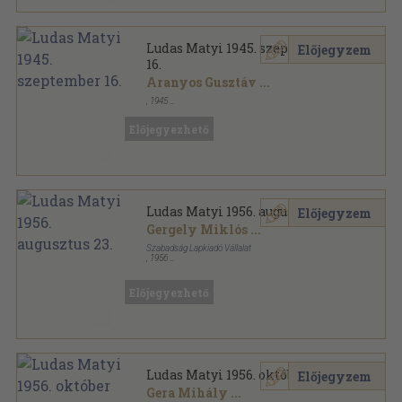
Ludas Matyi 1945. szeptember
Előjegyzem
16.
Aranyos Gusztáv
...
,
1945
Papír
,
8
oldal
Ludas Matyi sorozat
Előjegyezhető
Ludas Matyi 1956. augusztus 23.
Előjegyzem
Gergely Miklós
...
Szabadság Lapkiadó Vállalat
,
1956
Papír
,
8
oldal
Ludas Matyi sorozat
Előjegyezhető
Ludas Matyi 1956. október 11.
Előjegyzem
Gera Mihály
...