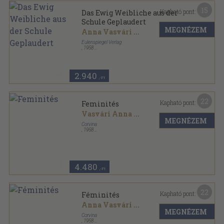
15
Kapható pont:
Das Ewig Weibliche aus der
Schule Geplaudert
MEGNÉZEM
Anna Vasvári
...
Eulenspiegel Verlag
,
1958
Félvászon
,
136
oldal
2.940
,-Ft
22
Kapható pont:
Feminités
Vasvári Anna
...
MEGNÉZEM
Corvina
,
1958
Félvászon
,
136
oldal
4.480
,-Ft
22
Kapható pont:
Féminités
Anna Vasvári
...
MEGNÉZEM
Corvina
,
1958