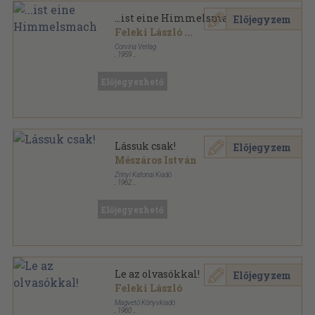
...ist eine Himmelsmach
Előjegyzem
Feleki László
...
Corvina Verlag
,
1959
Fűzött kemény papírkötés
,
107
oldal
Előjegyezhető
Lássuk csak!
Előjegyzem
Mészáros István
Zrínyi Katonai Kiadó
,
1962
Fűzött papírkötés
,
94
oldal
Előjegyezhető
Le az olvasókkal!
Előjegyzem
Feleki László
Magvető Könyvkiadó
,
1960