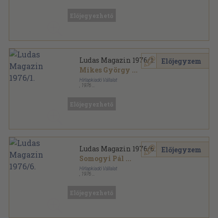
Könyvkötői kötés
,
307
oldal
Előjegyezhető
Ludas Magazin 1976/1.
Előjegyzem
Mikes György
...
Hírlapkiadó Vállalat
,
1976
Tűzött kötés
,
31
oldal
Ludas Magazin sorozat
Előjegyezhető
Ludas Magazin 1976/6.
Előjegyzem
Somogyi Pál
...
Hírlapkiadó Vállalat
,
1976
Tűzött kötés
,
31
oldal
Ludas Magazin sorozat
Előjegyezhető