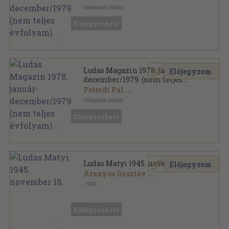
Hírlapkiadó Vállalat
Könyvkötői kötés
,
771
oldal
Előjegyezhető
Ludas Magazin sorozat
Ludas Magazin 1978. január-
Előjegyzem
december/1979. (nem teljes
évfolyam)
Peterdi Pál
...
Hírlapkiadó Vállalat
Könyvkötői kötés
,
771
oldal
Előjegyezhető
Ludas Magazin sorozat
Ludas Matyi 1945. november 18.
Előjegyzem
Aranyos Gusztáv
...
,
1945
Papír
,
8
oldal
Ludas Matyi sorozat
Előjegyezhető