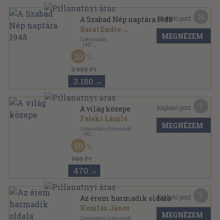
16
Kapható pont:
A Szabad Nép naptára 1948
Barát Endre
...
MEGNÉZEM
Szikra kiadás
,
1947
Könyvkötői papírkötés
,
224
oldal
20
A Szabad Nép naptára sorozat
3.980 Ft
3.180
,-Ft
7
Kapható pont:
A világ közepe
Feleki László
MEGNÉZEM
Szépirodalmi Könyvkiadó
,
1957
Félvászon
,
307
oldal
50
940 Ft
470
,-Ft
7
Kapható pont:
Az érem harmadik oldala
Komlós János
MEGNÉZEM
Szépirodalmi Könyvkiadó