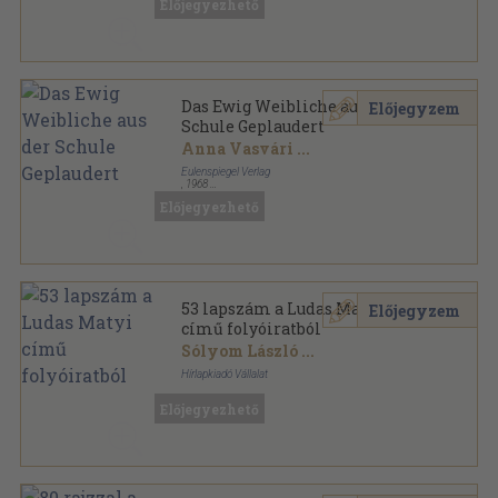
Előjegyezhető
Das Ewig Weibliche aus der
Előjegyzem
Schule Geplaudert
Anna Vasvári
...
Eulenspiegel Verlag
,
1968
Félvászon
,
136
oldal
Előjegyezhető
53 lapszám a Ludas Matyi
Előjegyzem
című folyóiratból
Sólyom László
...
Hírlapkiadó Vállalat
Tűzött kötés
,
803
oldal
Előjegyezhető
Ludas Matyi sorozat