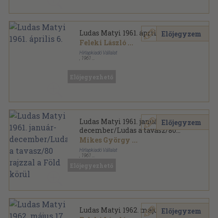
Ludas Matyi 1961. április 6.
Előjegyzem
Feleki László
...
Hírlapkiadó Vállalat
,
1961
Ragasztott papírkötés
,
16
oldal
Ludas Matyi sorozat
Előjegyezhető
Ludas Matyi 1961. január-
Előjegyzem
december/Ludas a tavasz/80
rajzzal a Föld körül
Mikes György
...
Hírlapkiadó Vállalat
,
1961
Könyvkötői kötés
,
895
oldal
Előjegyezhető
Ludas Matyi sorozat
Ludas Matyi 1962. május 17.
Előjegyzem