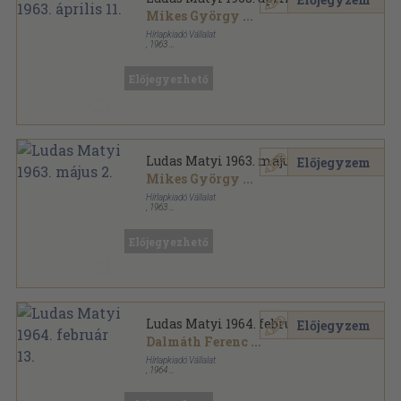
Mikes György
...
Hírlapkiadó Vállalat
,
1963
Ragasztott papírkötés
,
16
oldal
Ludas Matyi sorozat
Előjegyezhető
Ludas Matyi 1963. május 2.
Előjegyzem
Mikes György
...
Hírlapkiadó Vállalat
,
1963
Ragasztott papírkötés
,
16
oldal
Ludas Matyi sorozat
Előjegyezhető
Ludas Matyi 1964. február 13.
Előjegyzem
Dalmáth Ferenc
...
Hírlapkiadó Vállalat
,
1964
Ragasztott papírkötés
,
16
oldal
Ludas Matyi sorozat