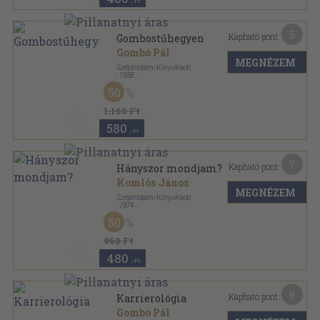
,-Ft
5
Kapható pont:
Gombostűhegyen
Gombó Pál
MEGNÉZEM
Szépirodalmi Könyvkiadó
,
1958
Félvászon
,
161
oldal
50
1.160 Ft
580
,-Ft
7
Kapható pont:
Hányszor mondjam?
Komlós János
MEGNÉZEM
Szépirodalmi Könyvkiadó
,
1974
Vászon
,
289
oldal
50
960 Ft
480
,-Ft
9
Kapható pont:
Karrierológia
Gombó Pál