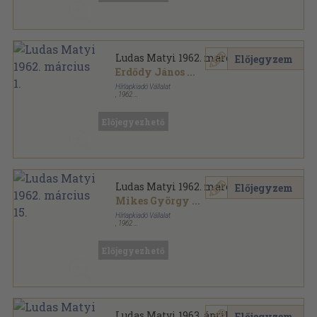
Ludas Matyi 1962. március 1.
Előjegyzem
Erdődy János
...
Hírlapkiadó Vállalat
,
1962
Ragasztott papírkötés
,
16
oldal
Ludas Matyi sorozat
Előjegyezhető
Ludas Matyi 1962. március 15.
Előjegyzem
Mikes György
...
Hírlapkiadó Vállalat
,
1962
Tűzött kötés
,
16
oldal
Ludas Matyi sorozat
Előjegyezhető
Ludas Matyi 1963. április 11.
Előjegyzem