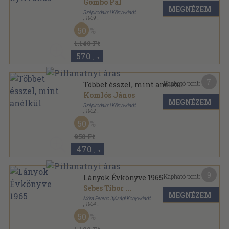
Gombó Pál
MEGNÉZEM
Szépirodalmi Könyvkiadó
,
1969
Vászon
,
256
oldal
50
1.140 Ft
570
,-Ft
7
Kapható pont:
Többet ésszel, mint anélkül
Komlós János
MEGNÉZEM
Szépirodalmi Könyvkiadó
,
1962
Félvászon
,
216
oldal
50
950 Ft
470
,-Ft
9
Kapható pont:
Lányok Évkönyve 1965
Sebes Tibor
...
MEGNÉZEM
Móra Ferenc Ifjúsági Könyvkiadó
,
1964
Vászon
,
395
oldal
50
Lányok Évkönyve sorozat