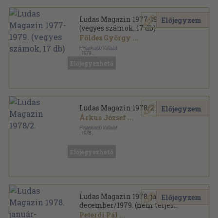
Ludas Magazin 1977-1979.
Előjegyzem
(vegyes számok, 17 db)
Földes György
...
Hírlapkiadó Vállalat
,
1979
Könyvkötői kötés
,
527
oldal
Előjegyezhető
Ludas Magazin sorozat
Ludas Magazin 1978/2.
Előjegyzem
Árkus József
...
Hírlapkiadó Vállalat
,
1978
Tűzött kötés
,
30
oldal
Ludas Magazin sorozat
Előjegyezhető
Ludas Magazin 1978. január-
Előjegyzem
december/1979. (nem teljes
évfolyam)
Peterdi Pál
...