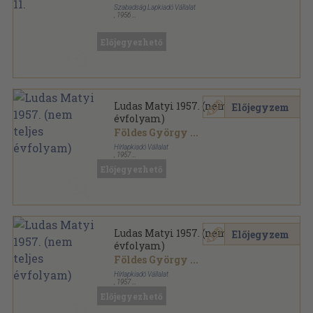
Szabadság Lapkiadó Vállalat
,
1956
Papír
,
8
oldal
Ludas Matyi sorozat
Előjegyezhető
Ludas Matyi 1957. (nem teljes
Előjegyzem
évfolyam)
Földes György
...
Hírlapkiadó Vállalat
,
1957
Könyvkötői kötés
,
576
oldal
Előjegyezhető
Ludas Matyi sorozat
Ludas Matyi 1957. (nem teljes
Előjegyzem
évfolyam)
Földes György
...
Hírlapkiadó Vállalat
,
1957
Könyvkötői kötés
,
320
oldal
Előjegyezhető
Ludas Matyi sorozat