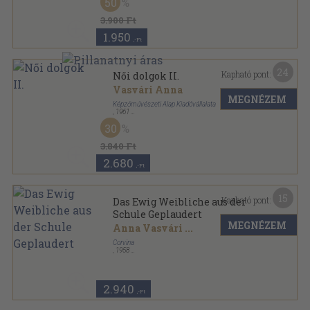
50
Karikatúragyűjtemény sorozat
3.900 Ft
1.950
,-Ft
24
Kapható pont:
Női dolgok II.
Vasvári Anna
MEGNÉZEM
Képzőművészeti Alap Kiadóvállalata
,
1961
Félvászon
,
144
oldal
30
Karikatúragyűjtemény sorozat
3.840 Ft
2.680
,-Ft
15
Kapható pont:
Das Ewig Weibliche aus der
Schule Geplaudert
MEGNÉZEM
Anna Vasvári
...
Corvina
,
1958
Félvászon
,
136
oldal
2.940
,-Ft