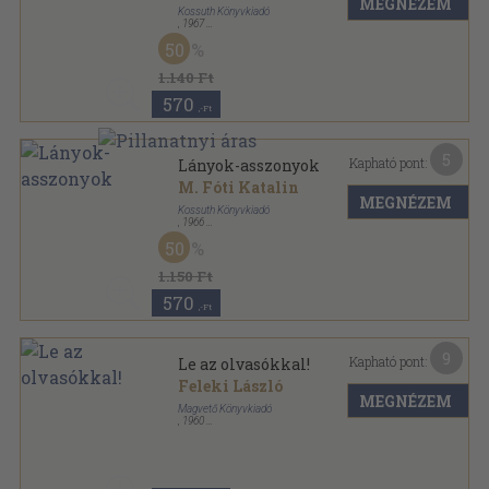
MEGNÉZEM
Kossuth Könyvkiadó
,
1967
Fűzött kemény papírkötés
,
225
oldal
50
1.140 Ft
570
,-Ft
5
Kapható pont:
Lányok-asszonyok
M. Fóti Katalin
MEGNÉZEM
Kossuth Könyvkiadó
,
1966
Fűzött papírkötés
,
252
oldal
50
Világtükör sorozat
1.150 Ft
570
,-Ft
9
Kapható pont:
Le az olvasókkal!
Feleki László
MEGNÉZEM
Magvető Könyvkiadó
,
1960
Félvászon
,
307
oldal