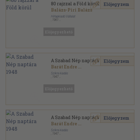
80 rajzzal a Föld körül
Előjegyzem
Balázs-Piri Balázs
Hírlapkiadó Vállalat
,
1961
Tűzött kötés
,
32
oldal
Előjegyezhető
A Szabad Nép naptára 1948
Előjegyzem
Barát Endre
...
Szikra kiadás
,
1947
Fűzött papírkötés
,
224
oldal
A Szabad Nép naptára sorozat
Előjegyezhető
A Szabad Nép naptára 1948
Előjegyzem
Barát Endre
...
Szikra kiadás
,
1947
Tűzött kötés
,
224
oldal