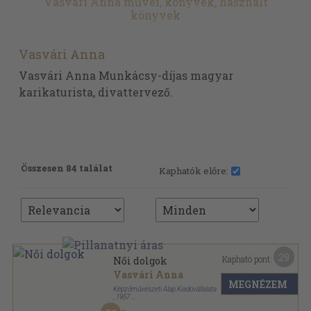
Vasvári Anna művei, könyvek, használt
könyvek
Vasvári Anna
Vasvári Anna Munkácsy-díjas magyar
karikaturista, divattervező.
Összesen 84 találat
Kaphatók előre:
29
Kapható pont:
Női dolgok
Vasvári Anna
MEGNÉZEM
Képzőművészeti Alap Kiadóvállalata
,
1957
Félvászon
,
144
oldal