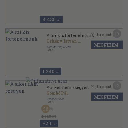
Félvászon
,
136
oldal
4.480
,-Ft
10
Kapható pont:
A mi kis történelmünk
Örkény István
...
MEGNÉZEM
Kossuth Könyvkiadó
,
1980
Ragasztott papírkötés
,
430
oldal
1.240
,-Ft
12
Kapható pont:
A siker nem szégyen
Gombó Pál
MEGNÉZEM
Gondolat Kiadó
,
1973
Ragasztott papírkötés
,
248
oldal
50
1.640 Ft
820
,-Ft