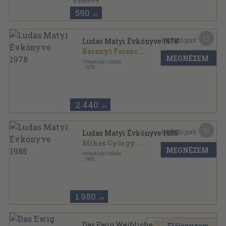
1.180 Ft
590
,-Ft
12
Kapható pont:
Ludas Matyi Évkönyve 1978
Baranyi Ferenc
...
MEGNÉZEM
Hírlapkiadó Vállalat
,
1978
Ragasztott papírkötés
,
223
oldal
Ludas Matyi Évkönyve sorozat
2.440
,-Ft
10
Kapható pont:
Ludas Matyi Évkönyve 1985
Mikes György
...
MEGNÉZEM
Hírlapkiadó Vállalat
,
1985
Ragasztott papírkötés
,
223
oldal
Ludas Matyi Évkönyve sorozat
1.980
,-Ft
Das Ewig Weibliche
Előjegyzem