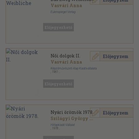
Vasvári Anna
Eulenspiegel Verlag
Félvászon
,
136
oldal
Előjegyezhető
Női dolgok II.
Előjegyzem
Vasvári Anna
Képzőművészeti Alap Kiadóvállalata
,
1961
Könyvkötői kötés
,
144
oldal
Előjegyezhető
Nyári örömök 1978.
Előjegyzem
Szilágyi György
...
Hírlapkiadó Vállalat
,
1978
Tűzött kötés
,
29
oldal
Nyári örömök sorozat