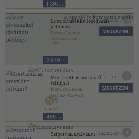
1.180
,-Ft
15
Kapható pont:
Le az olvasókkal! (dedikált
példány)
MEGNÉZEM
Feleki László
Magvető Könyvkiadó
,
1960
Félvászon
,
307
oldal
2.940
,-Ft
7
Kapható pont:
Miért kell az oroszlánt
felfújni?
MEGNÉZEM
Komlós János
Szépirodalmi Könyvkiadó
,
1966
50
Vászon
,
262
oldal
960 Ft
480
,-Ft
9
Kapható pont:
Szigorúan nyilvános