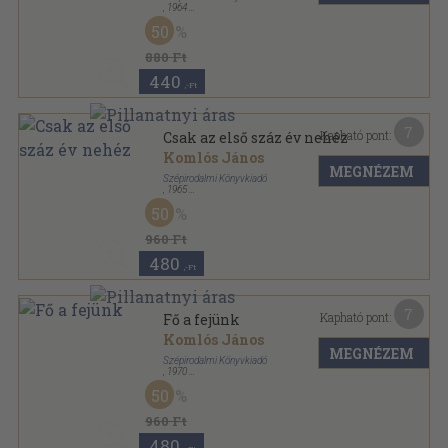
,
1964
Vászon
,
300
oldal
50
880 Ft
440
,-Ft
7
Kapható pont:
Csak az első száz év nehéz
Komlós János
MEGNÉZEM
Szépirodalmi Könyvkiadó
,
1965
Vászon
,
324
oldal
50
960 Ft
480
,-Ft
7
Kapható pont:
Fő a fejünk
Komlós János
MEGNÉZEM
Szépirodalmi Könyvkiadó
,
1970
Vászon
,
282
oldal
50
960 Ft
480