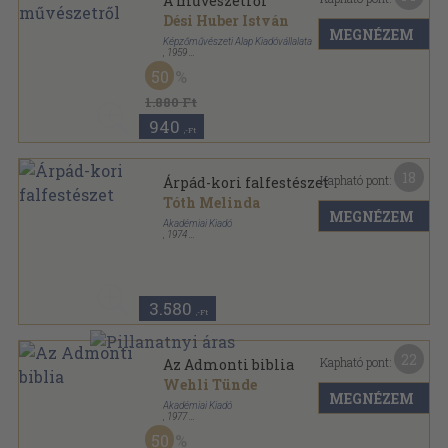
A művészetről
Dési Huber István
MEGNÉZEM
Képzőművészeti Alap Kiadóvállalata
,
1959
Ragasztott papírkötés
,
132
oldal
50
A művészettörténet forrásai sorozat
1.880 Ft
940
,-Ft
18
Kapható pont:
Árpád-kori falfestészet
Tóth Melinda
MEGNÉZEM
Akadémiai Kiadó
,
1974
Fűzött papírkötés
,
191
oldal
Művészettörténeti füzetek sorozat
3.580
,-Ft
22
Kapható pont:
Az Admonti biblia
Wehli Tünde
MEGNÉZEM
Akadémiai Kiadó
,
1977
Fűzött papírkötés
,
174
oldal
50
Művészettörténeti füzetek sorozat