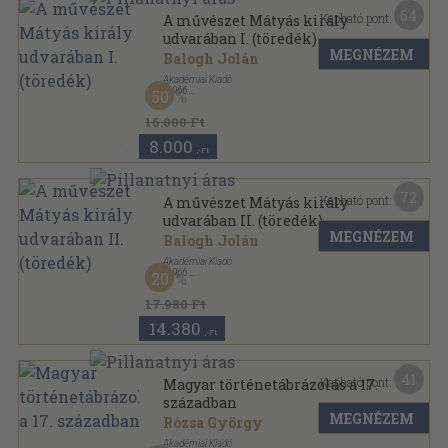
64
Kapható pont:
A művészet Mátyás király
udvarában I. (töredék)
MEGNÉZEM
Balogh Jolán
Akadémiai Kiadó
,
1966
50
Fűzött keménykötés
,
799
oldal
16.000 Ft
8.000
,-Ft
72
Kapható pont:
A művészet Mátyás király
udvarában II. (töredék)
MEGNÉZEM
Balogh Jolán
Akadémiai Kiadó
,
1966
20
Fűzött keménykötés
,
509
oldal
17.980 Ft
14.380
,-Ft
41
Kapható pont:
Magyar történetábrázolás a 17.
században
MEGNÉZEM
Rózsa György
Akadémiai Kiadó