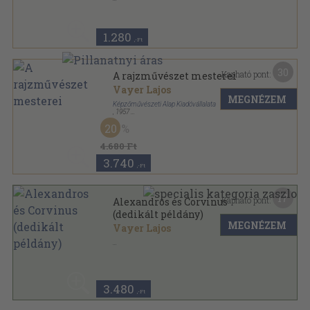
Ragasztott papírkötés
,
104
oldal
Tanulmányok sorozat
1.280
,-Ft
30
Kapható pont:
A rajzművészet mesterei
Vayer Lajos
MEGNÉZEM
Képzőművészeti Alap Kiadóvállalata
,
1957
Vászon
,
250
oldal
20
4.680 Ft
3.740
,-Ft
17
Kapható pont:
Alexandros és Corvinus
(dedikált példány)
MEGNÉZEM
Vayer Lajos
Tűzött kötés
,
11
oldal
Művészettörténeti Értesítő sorozat
3.480
,-Ft