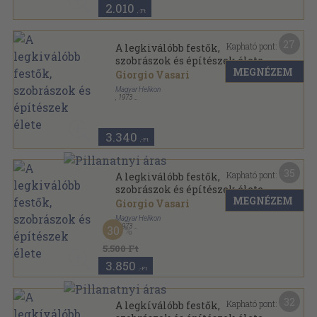
2.010
,-Ft
27
Kapható pont:
A legkiválóbb festők,
szobrászok és építészek élete
MEGNÉZEM
Giorgio Vasari
Magyar Helikon
,
1973
Vászon
,
711
oldal
3.340
,-Ft
35
Kapható pont:
A legkiválóbb festők,
szobrászok és építészek élete
MEGNÉZEM
Giorgio Vasari
Magyar Helikon
,
1973
30
Nyl kötés
,
711
oldal
5.500 Ft
3.850
,-Ft
32
Kapható pont:
A legkíválóbb festők,