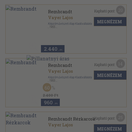
20
Kapható pont:
Rembrandt
Vayer Lajos
MEGNÉZEM
Képzőművészeti Alap Kiadóvállalata
,
1955
Fűzött kemény papírkötés
,
120
oldal
A realizmus nagy mesterei sorozat
2.440
,-Ft
14
Kapható pont:
Rembrandt
Vayer Lajos
MEGNÉZEM
Képzőművészeti Alap Kiadóvállalata
,
1955
Félvászon
,
120
oldal
60
A realizmus mesterei sorozat
2.400 Ft
960
,-Ft
25
Kapható pont:
Rembrandt Rézkarcok
Vayer Lajos
MEGNÉZEM