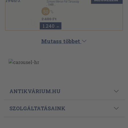
Szinyei Merse Pál Társaság
,
1948
Varrott papírkötés
,
42
oldal
50
Magyar Művészet sorozat
2.480 Ft
1.240
,-Ft
Mutass többet
ANTIKVÁRIUM.HU
SZOLGÁLTATÁSAINK