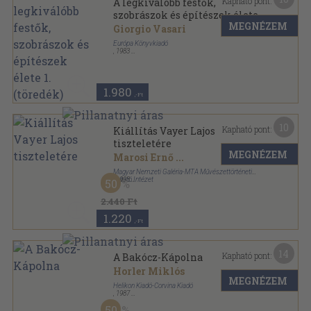
Kapható pont:
A legkiválóbb festők,
szobrászok és építészek élete
MEGNÉZEM
1. (töredék)
Giorgio Vasari
Európa Könyvkiadó
,
1983
Ragasztott papírkötés
,
493
oldal
Pro Memoria sorozat
1.980
,-Ft
10
Kapható pont:
Kiállítás Vayer Lajos
tiszteletére
MEGNÉZEM
Marosi Ernő
...
Magyar Nemzeti Galéria-MTA Művészettörténeti
Kutató Intézet
,
1993
50
Fűzött papírkötés
,
111
oldal
2.440 Ft
1.220
,-Ft
14
Kapható pont:
A Bakócz-Kápolna
Horler Miklós
MEGNÉZEM
Helikon Kiadó-Corvina Kiadó
,
1987
Fűzött kemény papírkötés
,
110
oldal
50