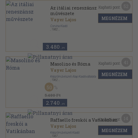
52
Kapható pont:
Az itáliai reneszánsz
művészete
MEGNÉZEM
Vayer Lajos
Corvina Kiadó
,
1982
Vászon
,
394
oldal
Művészeti stílusok sorozat
3.480
,-Ft
41
Kapható pont:
Masolino és Róma
Vayer Lajos
MEGNÉZEM
Képzőművészeti Alap Kiadóvállalata
,
1962
Vászon
,
354
oldal
50
5.480 Ft
2.740
,-Ft
14
Kapható pont:
Raffaello freskói a Vatikánban
Vayer Lajos
MEGNÉZEM
Képzőművészeti Kiadó
,
1987