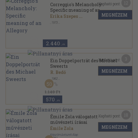
12
Kapható pont:
Correggio's Melancholy:
Specific meaning of an
MEGNÉZEM
Allegory
Erika Szepes
...
,
1973
Tűzött kötés
,
90
oldal
Acta Historiae Artium sorozat
2.440
,-Ft
3
Kapható pont:
Ein Doppelporträt des Michael
Sweerts
MEGNÉZEM
R. Bedő
,
1962
Tűzött kötés
,
4
oldal
50
Acta Historiae Artium Academiae Scientiarum
Hungaricae sorozat
1.140 Ft
570
,-Ft
18
Kapható pont:
Émile Zola válogatott
művészeti írásai
MEGNÉZEM
Émile Zola
Képzőművészeti Alap