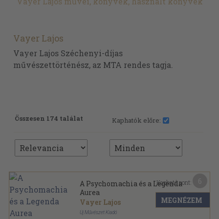
Vayer Lajos művei, könyvek, használt könyvek
Vayer Lajos
Vayer Lajos Széchenyi-díjas
művészettörténész, az MTA rendes tagja.
Összesen 174 találat
Kaphatók előre:
6
Kapható pont:
A Psychomachia és a Legenda
Aurea
MEGNÉZEM
Vayer Lajos
Új Művészet Kiadó