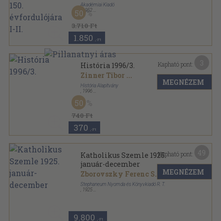
Akadémiai Kiadó
,
1952
50
Fűzött keménykötés
,
941
oldal
3.710 Ft
1.850
,-Ft
3
Kapható pont:
História 1996/3.
Zinner Tibor
...
MEGNÉZEM
História Alapítvány
,
1996
Tűzött kötés
,
35
oldal
50
História sorozat
740 Ft
370
,-Ft
49
Kapható pont:
Katholikus Szemle 1925.
január-december
MEGNÉZEM
Zborovszky Ferenc S. J.
...
Stephaneum Nyomda és Könyvkiadó R. T.
,
1925
Könyvkötői kötés
,
644
oldal
Katholikus Szemle sorozat
9.800
,-Ft