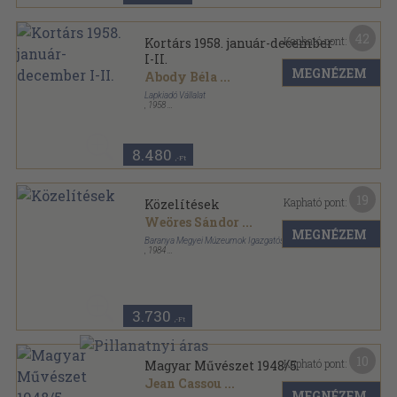
42
Kapható pont:
Kortárs 1958. január-december
I-II.
MEGNÉZEM
Abody Béla
...
Lapkiadó Vállalat
,
1958
Könyvkötői kötés
,
1911
oldal
Kortárs sorozat
8.480
,-Ft
19
Kapható pont:
Közelítések
Weöres Sándor
...
MEGNÉZEM
Baranya Megyei Múzeumok Igazgatósága
,
1984
Fűzött keménykötés
,
229
oldal
3.730
,-Ft
10
Kapható pont:
Magyar Művészet 1948/5.
Jean Cassou
...
MEGNÉZEM