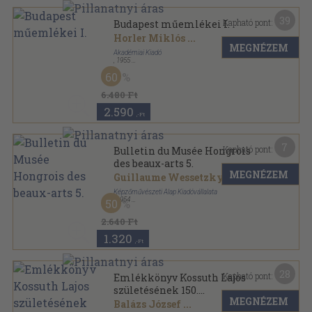
39
Kapható pont:
Budapest műemlékei I.
Horler Miklós
...
MEGNÉZEM
Akadémiai Kiadó
,
1955
Vászon
,
880
oldal
60
Magyarország Műemléki Topográfiája sorozat
6.480 Ft
2.590
,-Ft
7
Kapható pont:
Bulletin du Musée Hongrois
des beaux-arts 5.
MEGNÉZEM
Guillaume Wessetzky
...
Képzőművészeti Alap Kiadóvállalata
,
1954
50
Varrott papírkötés
,
142
oldal
A Szépművészeti Múzeum Közleményei sorozat
2.640 Ft
1.320
,-Ft
28
Kapható pont:
Emlékkönyv Kossuth Lajos
születésének 150.
MEGNÉZEM
évfordulójára I-II.
Balázs József
...