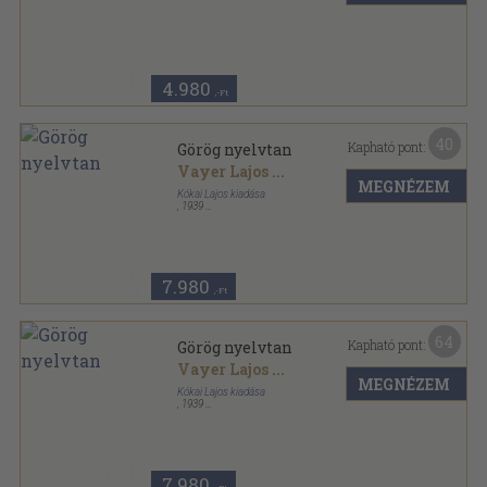
Papírmappa
,
22
oldal
4.980
,-Ft
40
Kapható pont:
Görög nyelvtan
Vayer Lajos
...
MEGNÉZEM
Kókai Lajos kiadása
,
1939
Könyvkötői kötés
,
240
oldal
7.980
,-Ft
64
Kapható pont:
Görög nyelvtan
Vayer Lajos
...
MEGNÉZEM
Kókai Lajos kiadása
,
1939
Félvászon
,
240
oldal
7.980