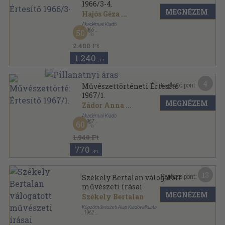
1966/3-4.
MEGNÉZEM
Hajós Géza
...
Akadémiai Kiadó
,
1966
50
Fűzött papírkötés
,
98
oldal
Művészettörténeti Értesítő sorozat
2.480 Ft
1.240
,-Ft
4
Kapható pont:
Művészettörténeti Értesítő
1967/1.
MEGNÉZEM
Zádor Anna
...
Akadémiai Kiadó
,
1967
60
Varrott papírkötés
,
75
oldal
Művészettörténeti Értesítő sorozat
1.940 Ft
770
,-Ft
13
Kapható pont:
Székely Bertalan válogatott
művészeti írásai
MEGNÉZEM
Székely Bertalan
Képzőművészeti Alap Kiadóvállalata
,
1962
Fűzött papírkötés
,
214
oldal
A művészettörténet forrásai sorozat