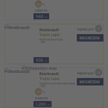
Fűzött kemény papírkötés
,
142
oldal
50
Remekművek sorozat
1.880 Ft
940
,-Ft
5
Kapható pont:
Rembrandt
Vayer Lajos
MEGNÉZEM
Művelt Nép Könyvkiadó
,
1953
Tűzött kötés
,
12
oldal
Művészettörténeti Kiskönyvtár sorozat
930
,-Ft
18
Kapható pont:
Rembrandt
Vayer Lajos
MEGNÉZEM
Képzőművészeti Alap Kiadóvállalata
,
1953
Félvászon
,
125
oldal
50
A realizmus nagy mesterei sorozat
2.400 Ft
1.200
,-Ft