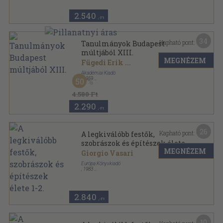
2.540
,-Ft
34
Kapható pont:
Tanulmányok Budapest
múltjából XIII.
MEGNÉZEM
Fügedi Erik
...
Akadémiai Kiadó
,
1959
50
Vászon
,
628
oldal
Budapest várostörténeti monográfiái sorozat
4.580 Ft
2.290
,-Ft
26
Kapható pont:
A legkiválóbb festők,
szobrászok és építészek élete
MEGNÉZEM
1-2.
Giorgio Vasari
Európa Könyvkiadó
,
1983
Ragasztott papírkötés
,
1004
oldal
Pro Memoria sorozat
2.840
,-Ft
10