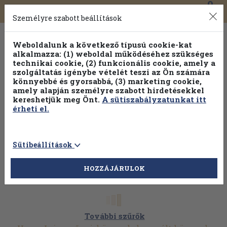
0
Toggle
Főmenü
Könyveink
navigation
Személyre szabott beállítások
Weboldalunk a következő típusú cookie-kat
alkalmazza: (1) weboldal működéséhez szükséges
technikai cookie, (2) funkcionális cookie, amely a
szolgáltatás igénybe vételét teszi az Ön számára
könnyebbé és gyorsabbá, (3) marketing cookie,
amely alapján személyre szabott hirdetésekkel
kereshetjük meg Önt.
A sütiszabályzatunkat itt
érheti el.
Sütibeállítások
HOZZÁJÁRULOK
További szűrők