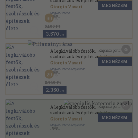
szobrászok és építészek élete
MEGNÉZEM
Giorgio Vasari
Magyar Helikon
,
1978
30
Vászon
,
711
oldal
5.100 Ft
3.570
,-Ft
35
Kapható pont:
A legkiválóbb festők,
szobrászok és építészek élete
MEGNÉZEM
Giorgio Vasari
Magyar Helikon Könyvkiadó
,
1978
20
Vászon
,
711
oldal
2.940 Ft
2.350
,-Ft
37
Kapható pont:
A legkiválóbb festők,
szobrászok és építészek élete
MEGNÉZEM
(dedikált példány)
Giorgio Vasari
Magyar Helikon Könyvkiadó
,
1978
Vászon
,
711
oldal