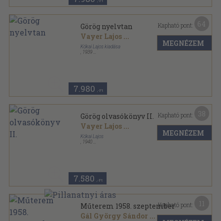
,-Ft
64
Kapható pont:
Görög nyelvtan
Vayer Lajos
...
MEGNÉZEM
Kókai Lajos kiadása
,
1939
Könyvkötői kötés
,
240
oldal
7.980
,-Ft
38
Kapható pont:
Görög olvasókönyv II.
Vayer Lajos
...
MEGNÉZEM
Kókai Lajos
,
1940
Varrott papírkötés
,
128
oldal
7.580
,-Ft
11
Kapható pont:
Műterem 1958. szeptember
Gál György Sándor
...