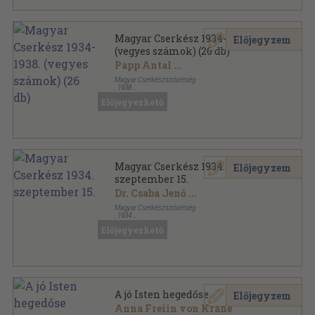
Magyar Cserkész 1934-1938.
Előjegyzem
(vegyes számok) (26 db)
Papp Antal
...
Magyar Cserkészszövetség
,
1938
Tűzött kötés
,
840
oldal
Előjegyezhető
Magyar Cserkész sorozat
Magyar Cserkész 1934.
Előjegyzem
szeptember 15.
Dr. Csaba Jenő
...
Magyar Cserkészszövetség
,
1934
Tűzött kötés
,
32
oldal
Előjegyezhető
Magyar Cserkész sorozat
A jó Isten hegedőse
Előjegyzem
Anna Freiin von Krane