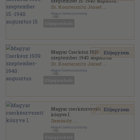
szeptember 15.-1940. augusztus
15.
Dr. Koszterszitz József
...
Magyar Cserkészszövetség
,
1940
Könyvkötői kötés
,
651
oldal
Előjegyezhető
Magyar Cserkész sorozat
Magyar Cserkész 1939.
Előjegyzem
szeptember-1940. augusztus
Dr. Koszterszitz József
...
Magyar Cserkészszövetség
,
1940
Könyvkötői vászonkötés
,
651
oldal
Előjegyezhető
Magyar Cserkész sorozat
Magyar cserkészvezetők
Előjegyzem
könyve I.
Deméndy
...
Magyar Cserkészszövetség
,
1942
Varrott papírkötés
,
348
oldal
Előjegyezhető
Magyar cserkészvezetők könyve sorozat