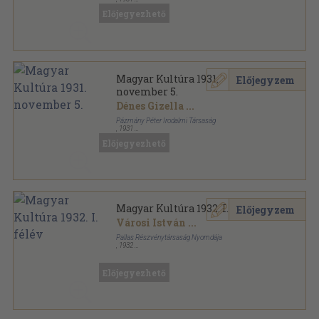
Tűzött kötés
,
47
oldal
Előjegyezhető
Magyar Kultúra sorozat
Magyar Kultúra 1931.
Előjegyzem
november 5.
Dénes Gizella
...
Pázmány Péter Irodalmi Társaság
,
1931
Tűzött kötés
,
47
oldal
Előjegyezhető
Magyar Kultúra sorozat
Magyar Kultúra 1932. I. félév
Előjegyzem
Városi István
...
Pallas Részvénytársaság Nyomdája
,
1932
Könyvkötői kötés
,
576
oldal
Magyar Kultúra sorozat
Előjegyezhető