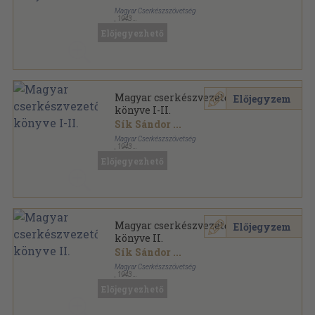
Magyar Cserkészszövetség
,
1943
Könyvkötői papírkötés
,
775
oldal
Előjegyezhető
Magyar cserkészvezetők könyve sorozat
Magyar cserkészvezetők
Előjegyzem
könyve I-II.
Sík Sándor
...
Magyar Cserkészszövetség
,
1943
Varrott papírkötés
,
775
oldal
Előjegyezhető
Magyar cserkészvezetők könyve sorozat
Magyar cserkészvezetők
Előjegyzem
könyve II.
Sík Sándor
...
Magyar Cserkészszövetség
,
1943
Varrott papírkötés
,
427
oldal
Előjegyezhető
Magyar cserkészvezetők könyve sorozat