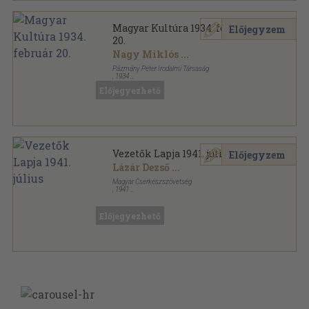
Magyar Kultúra 1934. február
Előjegyzem
20.
Nagy Miklós
...
Pázmány Péter Irodalmi Társaság
,
1934
Tűzött kötés
,
48
oldal
Előjegyezhető
Magyar Kultúra sorozat
Vezetők Lapja 1941. július
Előjegyzem
Lázár Dezső
...
Magyar Cserkészszövetség
,
1941
Tűzött kötés
,
10
oldal
Vezetők Lapja sorozat
Előjegyezhető