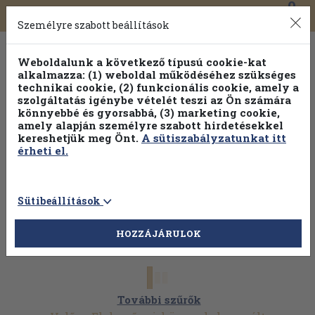
0
Toggle
Főmenü
Könyveink
navigation
Személyre szabott beállítások
Weboldalunk a következő típusú cookie-kat
alkalmazza: (1) weboldal működéséhez szükséges
technikai cookie, (2) funkcionális cookie, amely a
szolgáltatás igénybe vételét teszi az Ön számára
könnyebbé és gyorsabbá, (3) marketing cookie,
Válogasson több mint 1.000.000 kiadványunk közül
10-
amely alapján személyre szabott hirdetésekkel
100% kedvezménnyel!
kereshetjük meg Önt.
A sütiszabályzatunkat itt
érheti el.
Sütibeállítások
HOZZÁJÁRULOK
További szűrők