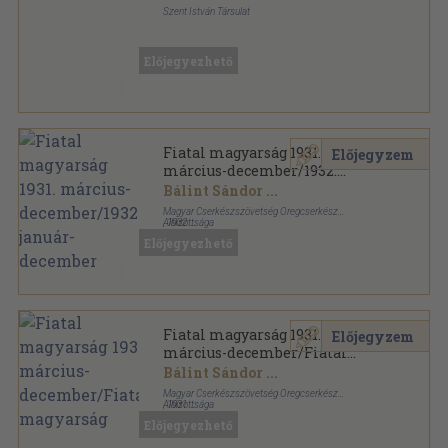
Szent István Társulat
Félvászon
,
139
oldal
Előjegyezhető
Fiatal magyarság 1931.
Előjegyzem
március-december/1932.
január-december
Bálint Sándor
...
Magyar Cserkészszövetség Öregcserkész
Albizottsága
,
1932
Könyvkötői kötés
,
307
oldal
Előjegyezhető
Fiatal magyarság sorozat
Fiatal magyarság 1931.
Előjegyzem
március-december/Fiatal
magyarság
Bálint Sándor
...
Magyar Cserkészszövetség Öregcserkész
Albizottsága
,
1931
Könyvkötői kötés
,
195
oldal
Előjegyezhető
Fiatal magyarság sorozat