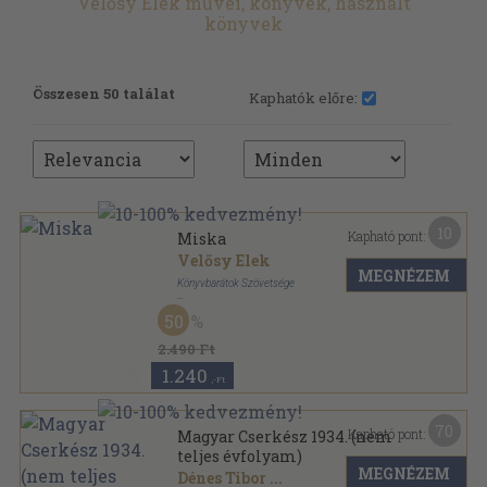
Velősy Elek művei, könyvek, használt
könyvek
Összesen 50 találat
Kaphatók előre:
10
Kapható pont:
Miska
Velősy Elek
MEGNÉZEM
Könyvbarátok Szövetsége
Félvászon
,
206
oldal
50
Könyvbarátok kis könyve sorozat
2.490 Ft
1.240
,-Ft
70
Kapható pont:
Magyar Cserkész 1934. (nem
teljes évfolyam)
MEGNÉZEM
Dénes Tibor
...