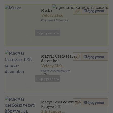
Miska
Előjegyzem
Velősy Elek
Könyvbarátok Szövetsége
Félvászon
,
206
oldal
Könyvbarátok kis könyve sorozat
Előjegyezhető
Magyar Cserkész 1930. január-
Előjegyzem
december
Velősy Elek
...
Magyar Cserkészszövetség
,
1930
Aranyozott kiadói egész vászonkötés
,
534
oldal
Előjegyezhető
Magyar Cserkész sorozat
Magyar cserkészvezetők
Előjegyzem
könyve I-II.
Sík Sándor
...