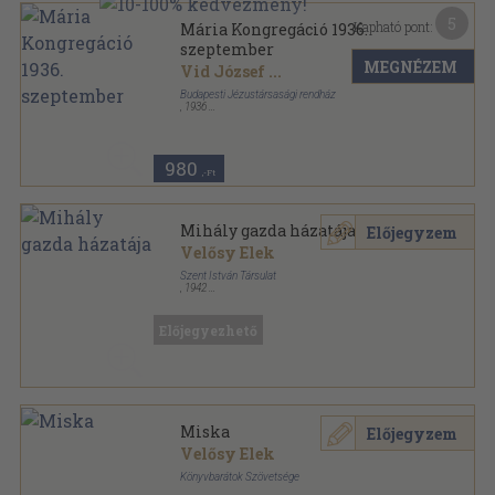
5
Kapható pont:
Mária Kongregáció 1936.
szeptember
MEGNÉZEM
Vid József
...
Budapesti Jézustársasági rendház
,
1936
Tűzött kötés
,
24
oldal
Mária-Kongregáció sorozat
980
,-Ft
Mihály gazda házatája
Előjegyzem
Velősy Elek
Szent István Társulat
,
1942
Tűzött kötés
,
32
oldal
Előjegyezhető
Miska
Előjegyzem
Velősy Elek
Könyvbarátok Szövetsége