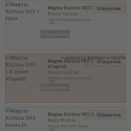
Magyar Kultúra 1933. I. félév
Előjegyzem
Rónay György
...
Pallas Részvénytársaság Nyomdája
,
1933
Könyvkötői kötés
,
576
oldal
Magyar Kultúra sorozat
Előjegyezhető
Magyar Kultúra 1933. I-II. (rossz
Előjegyzem
állapotú)
Rónay György
...
Pallas Részvénytársaság Nyomdája
,
1933
Könyvkötői kötés
,
1120
oldal
Előjegyezhető
Magyar Kultúra sorozat
Magyar Kultúra 1933. június 20.
Előjegyzem
Nagy Miklós
...
Pázmány Péter Irodalmi Társaság
,
1933