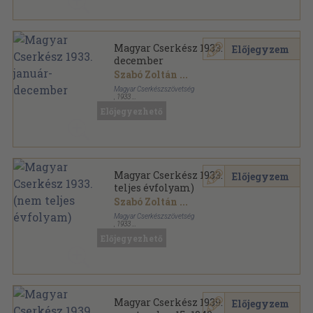
Magyar Cserkész 1933. január-
Előjegyzem
december
Szabó Zoltán
...
Magyar Cserkészszövetség
,
1933
Könyvkötői vászonkötés
,
551
oldal
Előjegyezhető
Magyar Cserkész sorozat
Magyar Cserkész 1933. (nem
Előjegyzem
teljes évfolyam)
Szabó Zoltán
...
Magyar Cserkészszövetség
,
1933
Könyvkötői vászonkötés
,
524
oldal
Előjegyezhető
Magyar Cserkész sorozat
Magyar Cserkész 1939.
Előjegyzem