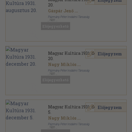
Előjegyzem
20.
Gáspár Jenő
...
Pázmány Péter Irodalmi Társaság
,
1931
Tűzött kötés
,
47
oldal
Előjegyezhető
Magyar Kultúra sorozat
Magyar Kultúra 1931. december
Előjegyzem
20.
Nagy Miklós
...
Pázmány Péter Irodalmi Társaság
,
1931
Tűzött kötés
,
47
oldal
Előjegyezhető
Magyar Kultúra sorozat
Magyar Kultúra 1931. december
Előjegyzem
5.
Nagy Miklós
...
Pázmány Péter Irodalmi Társaság
,
1931
Tűzött kötés
,
47
oldal