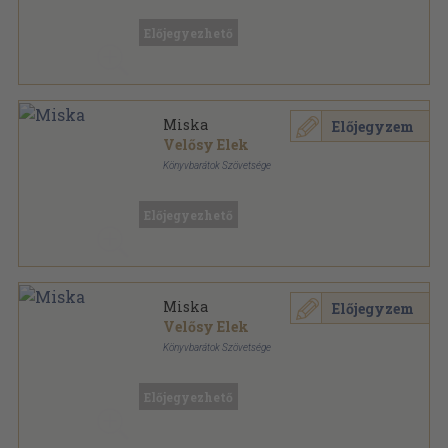
Félvászon
,
206
oldal
Könyvbarátok kis könyve sorozat
Előjegyezhető
Miska
Előjegyzem
Velősy Elek
Könyvbarátok Szövetsége
Könyvkötői vászonkötés
,
206
oldal
Könyvbarátok kis könyve sorozat
Előjegyezhető
Miska
Előjegyzem
Velősy Elek
Könyvbarátok Szövetsége
Vászon
,
206
oldal
Könyvbarátok kis könyve sorozat
Előjegyezhető