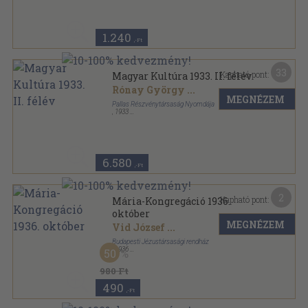
Magyar Kultúra sorozat
1.240
,-Ft
33
Kapható pont:
Magyar Kultúra 1933. II. félév
Rónay György
...
MEGNÉZEM
Pallas Részvénytársaság Nyomdája
,
1933
Könyvkötői kötés
,
544
oldal
Magyar Kultúra sorozat
6.580
,-Ft
2
Kapható pont:
Mária-Kongregáció 1936.
október
MEGNÉZEM
Vid József
...
Budapesti Jézustársasági rendház
,
1936
50
Tűzött kötés
,
24
oldal
Mária-Kongregáció sorozat
980 Ft
490
,-Ft