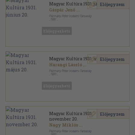
Magyar Kultúra 1931. június 20.
Előjegyzem
Gáspár Jenő
...
Pázmány Péter Irodalmi Társaság
,
1931
Tűzött kötés
,
47
oldal
Magyar Kultúra sorozat
Előjegyezhető
Magyar Kultúra 1931. május 20.
Előjegyzem
Harangi László
...
Pázmány Péter Irodalmi Társaság
,
1931
Tűzött kötés
,
47
oldal
Magyar Kultúra sorozat
Előjegyezhető
Magyar Kultúra 1931.
Előjegyzem
november 20.
Nagy Miklós
...
Pázmány Péter Irodalmi Társaság
,
1931