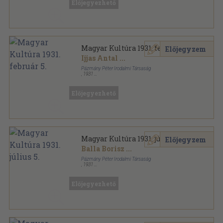
Előjegyezhető
Magyar Kultúra sorozat
Magyar Kultúra 1931. február 5.
Előjegyzem
Ijjas Antal
...
Pázmány Péter Irodalmi Társaság
,
1931
Tűzött kötés
,
47
oldal
Magyar Kultúra sorozat
Előjegyezhető
Magyar Kultúra 1931. július 5.
Előjegyzem
Balla Borisz
...
Pázmány Péter Irodalmi Társaság
,
1931
Tűzött kötés
,
80
oldal
Magyar Kultúra sorozat
Előjegyezhető