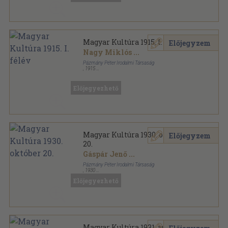
Magyar Kultúra 1915. I. félév
Előjegyzem
Nagy Miklós
...
Pázmány Péter Irodalmi Társaság
,
1915
Könyvkötői kötés
,
576
oldal
Magyar Kultúra sorozat
Előjegyezhető
Magyar Kultúra 1930. október
Előjegyzem
20.
Gáspár Jenő
...
Pázmány Péter Irodalmi Társaság
,
1930
Tűzött kötés
,
47
oldal
Előjegyezhető
Magyar Kultúra sorozat
Magyar Kultúra 1931. augusztus