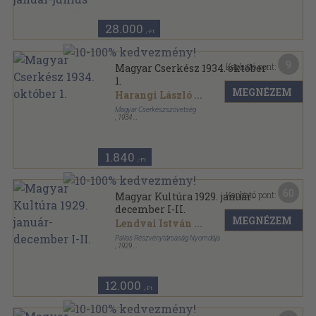
Magyar Cserkész sorozat
28.000
,-Ft
9
Kapható pont:
Magyar Cserkész 1934. október
1.
MEGNÉZEM
Harangi László
...
Magyar Cserkészszövetség
,
1934
Tűzött kötés
,
32
oldal
Magyar Cserkész sorozat
1.840
,-Ft
60
Kapható pont:
Magyar Kultúra 1929. január-
december I-II.
MEGNÉZEM
Lendvai István
...
Pallas Részvénytársaság Nyomdája
,
1929
Könyvkötői kötés
,
1120
oldal
Magyar Kultúra sorozat
12.000
,-Ft