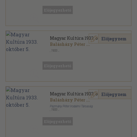
Tűzött kötés
,
48
oldal
Magyar Kultúra sorozat
Előjegyezhető
Magyar Kultúra 1933. október 5.
Előjegyzem
Balásházy Péter
...
,
1933
Tűzött kötés
,
47
oldal
Magyar Kultúra sorozat
Előjegyezhető
Magyar Kultúra 1933. október 5.
Előjegyzem
Balásházy Péter
...
Pázmány Péter Irodalmi Társaság
,
1933
Félvászon
,
47
oldal
Magyar Kultúra sorozat
Előjegyezhető