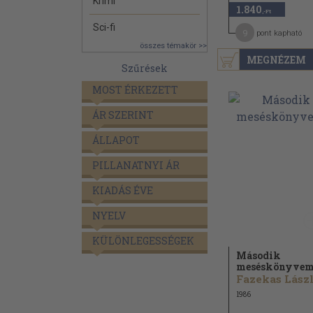
Krimi
1.840
,-Ft
Sci-fi
9
pont kapható
összes témakör >>
MEGNÉZEM
Szűrések
MOST ÉRKEZETT
ÁR SZERINT
ÁLLAPOT
PILLANATNYI ÁR
KIADÁS ÉVE
NYELV
KÜLÖNLEGESSÉGEK
Második
meséskönyve
1986