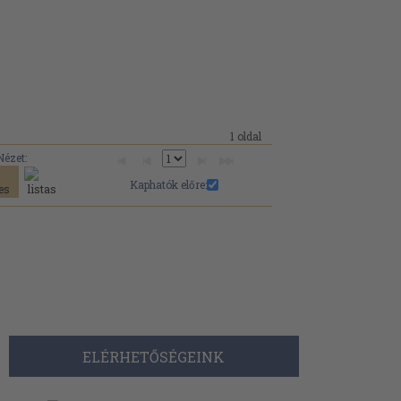
1 oldal
Nézet:
Kaphatók előre:
ELÉRHETŐSÉGEINK