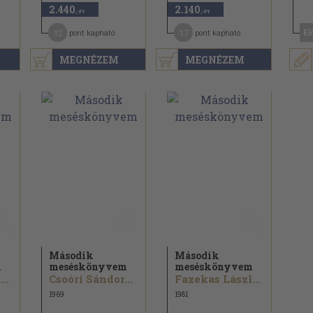
2.440
2.140
,-Ft
,-Ft
12
17
El
pont kapható
pont kapható
MEGNÉZEM
MEGNÉZEM
Második
Második
m
meséskönyvem
meséskönyvem
Fazekas László...
Csoóri Sándor...
Fazekas László...
1969
1981