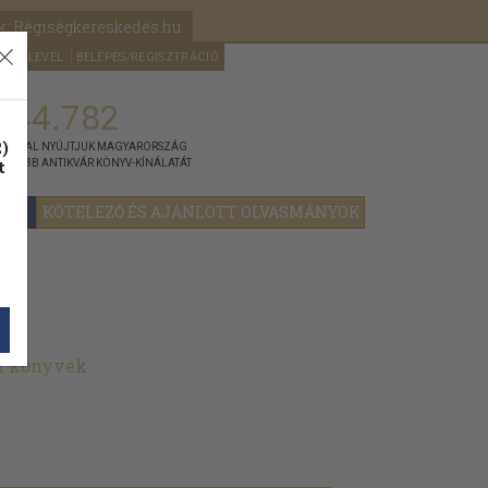
k: Régiségkereskedés.hu
A kosaram
HÍRLEVÉL
BELÉPÉS/REGISZTRÁCIÓ
MÉG
0
5000
Ft
144.782
)
ÁNNYAL NYÚJTJUK MAGYARORSZÁG
t
GYOBB ANTIKVÁR KÖNYV-KÍNÁLATÁT
YOK
KÖTELEZŐ ÉS AJÁNLOTT OLVASMÁNYOK
lt könyvek