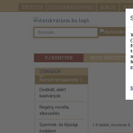
ÉRTESÍTŐ
FIZESSEN
KÖNYVVEL!
AUKCIÓ
PON
W
(
f
t
m
ÚJ KÖNYVEK
MOST ÉRKEZETT
h
s
TÉMAKÖR
Kiemelt témaköreink
S
Dedikált, aláírt
kiadványok
Regény, novella,
elbeszélés
Gyermek- és ifjúsági
1-8 találat, összesen 8.
irodalom