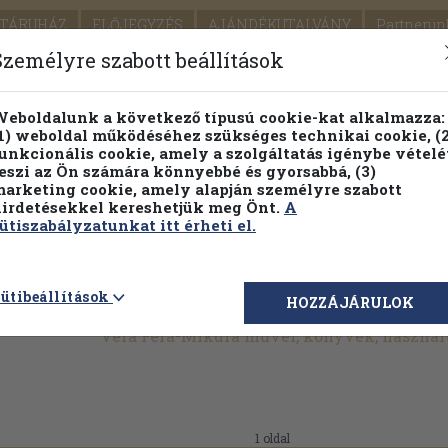
TÁRUHÁZ
ELŐJEGYZÉS
AJÁNDÉKUTALVÁNY
Partnerün
SZÁLLÍTÁS
SEGÍTSÉG
Személyre szabott beállítások
1.
Részletes kereső
Témaköri fa
eboldalunk a következő típusú cookie-kat alkalmazza:
1) weboldal működéséhez szükséges technikai cookie, (2
KIADV
unkcionális cookie, amely a szolgáltatás igénybe vételé
LEGNA
eszi az Ön számára könnyebbé és gyorsabbá, (3)
arketing cookie, amely alapján személyre szabott
PILLANATNYI ÁRAINK
FENNTARTHATÓ OLVASMÁN
irdetésekkel kereshetjük meg Önt.
A
ütiszabályzatunkat itt érheti el.
ütibeállítások
HOZZÁJÁRULOK
Vera Fera-Mikura művei, könyvek, haszná
1 oldal