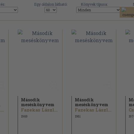
és:
Egy oldalon látható:
Könyvek típusa:
Második
Második
M
m
meséskönyvem
meséskönyvem
m
Fazekas László...
Fazekas László...
Fazekas László...
Cs
1969
1981
197