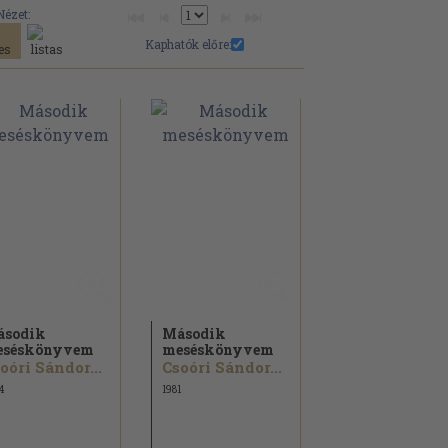
Nézet:
Kaphatók előre:
ásodik
Második
eséskönyvem
meséskönyvem
oóri Sándor...
Csoóri Sándor...
4
1981